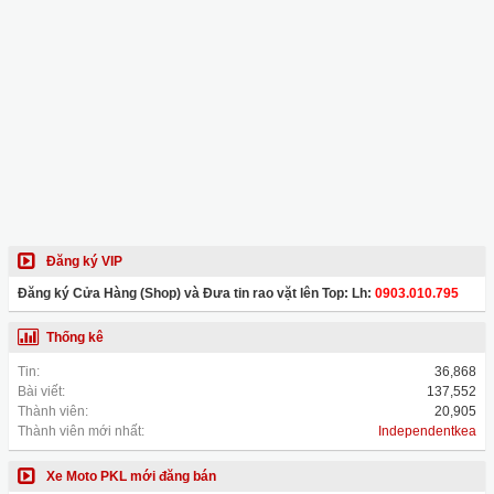
Đăng ký VIP
Đăng ký Cửa Hàng (Shop) và Đưa tin rao vặt lên Top: Lh:
0903.010.795
Thống kê
Tin:
36,868
Bài viết:
137,552
Thành viên:
20,905
Thành viên mới nhất:
Independentkea
Xe Moto PKL mới đăng bán