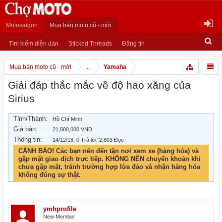
Motosaigon
Mua bán moto cũ - mới
Tìm kiếm diễn đàn
Sticked Threads
Đăng tin
Mua bán moto cũ - mới
...
Yamaha
Giải đáp thắc mắc về độ hao xăng của
Sirius
Tỉnh/Thành:
Hồ Chí Minh
Giá bán:
21,800,000 VNĐ
Thông tin:
14/12/18
, 0 Trả lời, 2,803 Đọc
CẢNH BÁO! Các bạn nên đến tận nơi xem xe (hàng hóa) và
gặp mặt giao dịch trực tiếp. KHÔNG NÊN chuyển khoản khi
chưa gặp mặt, tránh trường hợp lừa đảo và nhận hàng hóa
không đúng sự thật.
ymhprofile
New Member