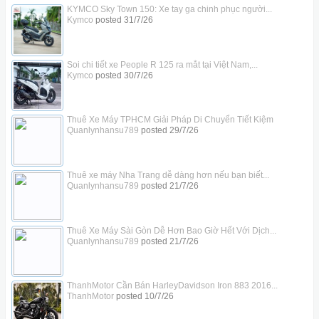
KYMCO Sky Town 150: Xe tay ga chinh phục người...
Kymco
posted
31/7/26
Soi chi tiết xe People R 125 ra mắt tại Việt Nam,...
Kymco
posted
30/7/26
Thuê Xe Máy TPHCM Giải Pháp Di Chuyển Tiết Kiệm
Quanlynhansu789
posted
29/7/26
Thuê xe máy Nha Trang dễ dàng hơn nếu bạn biết...
Quanlynhansu789
posted
21/7/26
Thuê Xe Máy Sài Gòn Dễ Hơn Bao Giờ Hết Với Dịch...
Quanlynhansu789
posted
21/7/26
ThanhMotor Cần Bán HarleyDavidson Iron 883 2016...
ThanhMotor
posted
10/7/26