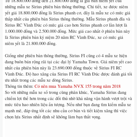
Từ 18.800.000 đồng đến 21.800.000 đồng là giá bán niêm yết của
những mẫu xe Sirius phiên bản thông thường. Chi tiết, xe được niêm
yết giá 18.800.000 đồng là Sirius phanh cơ, đây là mẫu xe có mức giá
thấp nhất của phiên bản Sirius thông thường. Mẫu Sirius phanh đĩa và
Sirius RC Vành Đúc có mức giá cao hơn Sirius phanh cơ lần lượt là
1.000.000 đồng và 2.500.000 đồng. Mức giá cao nhất ở phiên bản này
là Sirius phiên bản kỷ niệm 20 năm RC Vành Đúc, xe có mức giá
niêm yết là 21.800.000 đồng.
Giống như phiên bản thông thường, Sirius FI cũng có 4 mẫu xe hiện
đang buôn bán rộng rãi tại các đại lý Yamaha Town. Giá niêm yết cao
nhất của phiên bản này là 23.690.000 đồng thuộc về Sirius FI RC
Vành Đúc. Độ hao xăng của Sirius FI RC Vành Đúc được đánh giá tối
ưu nhất trong các mẫu xe dòng Sirius.
Thông tin thêm:
Có nên mua Yamaha NVX 155 trong năm 2018
So với những mẫu xe số trong cùng phân khúc, Yamaha Sirius đang
chiếm lợi thế hơn trong các đối thủ nhờ khả năng vận hành vượt trội và
mức tiêu hao nhiên liệu ấn tượng. Nếu như bạn đang tìm kiếm mẫu xe
mạnh mẽ, đáp ứng tốt các nhu cầu cơ bản và tiết kiệm xăng thì việc
chọn lựa Sirius nhất định sẽ không làm bạn thất vọng.