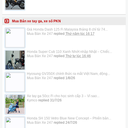
Mua Bán xe tay ga, xe số PKN
Giá Honda Dash 125 Fi Malaysia tháng 8 chỉ từ 74...
Mua Bán Xe 247
replied
Thứ năm lúc 16:17
Honda Super Cub 110 Xanh Nhớt nhập Nhật – Chiếc...
Mua Bán Xe 247
replied
Thứ tư lúc 16:46
Hyosung GV350X chính thức ra mắt Việt Nam, động...
Mua Bán Xe 247
replied
1/8/26
Xe tay ga 50cc Fi cho học sinh cấp 3 – Vì sao...
Kymco
replied
31/7/26
Honda SH 150 Vetro Blue New Concept – Phiên bản...
Mua Bán Xe 247
replied
24/7/26