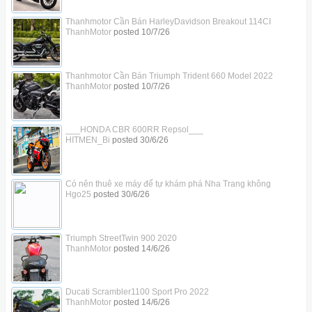
Thanhmotor Cần Bán HarleyDavidson Breakout 114CI
ThanhMotor
posted
10/7/26
Thanhmotor Cần Bán Triumph Trident 660 Model 2022
ThanhMotor
posted
10/7/26
___HONDA CBR 600RR Repsol___
HITMEN_Bi
posted
30/6/26
Có nên thuê xe máy để tự khám phá Nha Trang không
Hgo25
posted
30/6/26
Triumph StreetTwin 900 2020
ThanhMotor
posted
14/6/26
Ducati Scrambler1100 Sport Pro 2022
ThanhMotor
posted
14/6/26