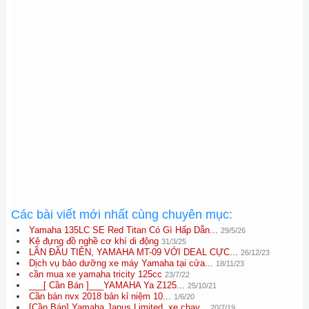
Các bài viết mới nhất cùng chuyên mục:
Yamaha 135LC SE Red Titan Có Gì Hấp Dẫn...
29/5/26
Kệ đựng đồ nghề cơ khí di động
31/3/25
LẦN ĐẦU TIÊN, YAMAHA MT-09 VỚI DEAL CỰC...
26/12/23
Dịch vụ bảo dưỡng xe máy Yamaha tại cửa...
18/11/23
cần mua xe yamaha tricity 125cc
23/7/22
___[ Cần Bán ]___YAMAHA Ya Z125...
25/10/21
Cần bán nvx 2018 bản kỉ niệm 10...
1/6/20
[Cần Bán] Yamaha Janus Limited, xe chạy...
20/7/19