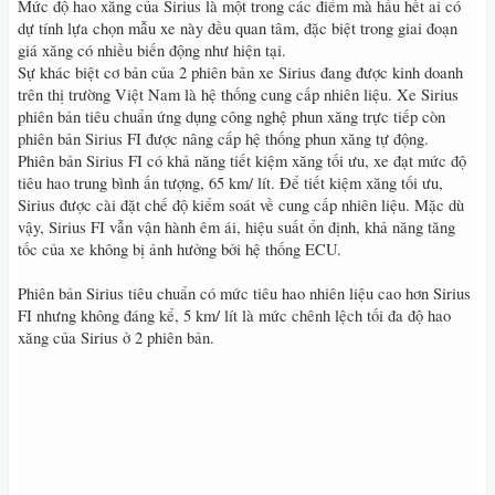
Mức độ hao xăng của Sirius là một trong các điểm mà hầu hết ai có
dự tính lựa chọn mẫu xe này đều quan tâm, đặc biệt trong giai đoạn
giá xăng có nhiều biến động như hiện tại.
Sự khác biệt cơ bản của 2 phiên bản xe Sirius đang được kinh doanh
trên thị trường Việt Nam là hệ thống cung cấp nhiên liệu. Xe Sirius
phiên bản tiêu chuẩn ứng dụng công nghệ phun xăng trực tiếp còn
phiên bản Sirius FI được nâng cấp hệ thống phun xăng tự động.
Phiên bản Sirius FI có khả năng tiết kiệm xăng tối ưu, xe đạt mức độ
tiêu hao trung bình ấn tượng, 65 km/ lít. Để tiết kiệm xăng tối ưu,
Sirius được cài đặt chế độ kiểm soát về cung cấp nhiên liệu. Mặc dù
vậy, Sirius FI vẫn vận hành êm ái, hiệu suất ổn định, khả năng tăng
tốc của xe không bị ảnh hưởng bởi hệ thống ECU.
Phiên bản Sirius tiêu chuẩn có mức tiêu hao nhiên liệu cao hơn Sirius
FI nhưng không đáng kể, 5 km/ lít là mức chênh lệch tối đa độ hao
xăng của Sirius ở 2 phiên bản.