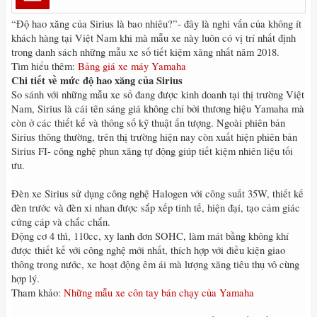
“Độ hao xăng của Sirius là bao nhiêu?”- đây là nghi vấn của không ít
khách hàng tại Việt Nam khi mà mẫu xe này luôn có vị trí nhất định
trong danh sách những mẫu xe số tiết kiệm xăng nhất năm 2018.
Tìm hiểu thêm:
Bảng giá xe máy Yamaha
Chi tiết về mức độ hao xăng của Sirius
So sánh với những mẫu xe số đang được kinh doanh tại thị trường Việt
Nam, Sirius là cái tên sáng giá không chỉ bởi thương hiệu Yamaha mà
còn ở các thiết kế và thông số kỹ thuật ấn tượng. Ngoài phiên bản
Sirius thông thường, trên thị trường hiện nay còn xuất hiện phiên bản
Sirius FI- công nghệ phun xăng tự động giúp tiết kiệm nhiên liệu tối
ưu.
Đèn xe Sirius sử dụng công nghệ Halogen với công suất 35W, thiết kế
đèn trước và đèn xi nhan được sắp xếp tinh tế, hiện đại, tạo cảm giác
cứng cáp và chắc chắn.
Động cơ 4 thì, 110cc, xy lanh đơn SOHC, làm mát bằng không khí
được thiết kế với công nghệ mới nhất, thích hợp với điều kiện giao
thông trong nước, xe hoạt động êm ái mà lượng xăng tiêu thụ vô cùng
hợp lý.
Tham khảo:
Những mẫu xe côn tay bán chạy của Yamaha