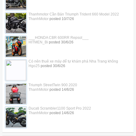
Thanhmotor Cần Bán Triumph Trident 660 Model 2022
ThanhMotor
posted
10/7/26
___HONDA CBR 600RR Repsol___
HITMEN_Bi
posted
30/6/26
Có nên thuê xe máy để tự khám phá Nha Trang không
Hgo25
posted
30/6/26
Triumph StreetTwin 900 2020
ThanhMotor
posted
14/6/26
Ducati Scrambler1100 Sport Pro 2022
ThanhMotor
posted
14/6/26