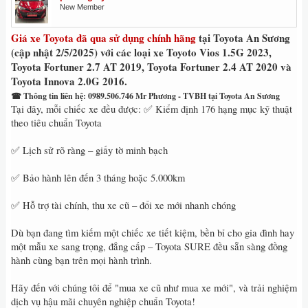
New Member
Giá xe Toyota đã qua sử dụng chính hãng
tại Toyota An Sương
(cập nhật 2/5/2025) với các loại xe Toyoto Vios 1.5G 2023,
Toyota Fortuner 2.7 AT 2019, Toyota Fortuner 2.4 AT 2020 và
Toyota Innova 2.0G 2016.
☎ Thông tin liên hệ: 0989.506.746 Mr Phương - TVBH tại Toyota An Sương
Tại đây, mỗi chiếc xe đều được: ✅ Kiểm định 176 hạng mục kỹ thuật
theo tiêu chuẩn Toyota
✅ Lịch sử rõ ràng – giấy tờ minh bạch
✅ Bảo hành lên đến 3 tháng hoặc 5.000km
✅ Hỗ trợ tài chính, thu xe cũ – đổi xe mới nhanh chóng
Dù bạn đang tìm kiếm một chiếc xe tiết kiệm, bền bỉ cho gia đình hay
một mẫu xe sang trọng, đẳng cấp – Toyota SURE đều sẵn sàng đồng
hành cùng bạn trên mọi hành trình.
Hãy đến với chúng tôi để "mua xe cũ như mua xe mới", và trải nghiệm
dịch vụ hậu mãi chuyên nghiệp chuẩn Toyota!