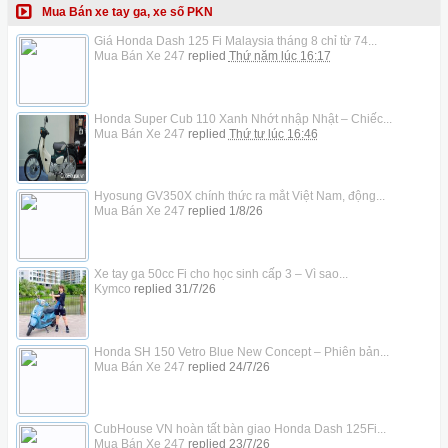
Mua Bán xe tay ga, xe số PKN
Giá Honda Dash 125 Fi Malaysia tháng 8 chỉ từ 74...
Mua Bán Xe 247
replied
Thứ năm lúc 16:17
Honda Super Cub 110 Xanh Nhớt nhập Nhật – Chiếc...
Mua Bán Xe 247
replied
Thứ tư lúc 16:46
Hyosung GV350X chính thức ra mắt Việt Nam, động...
Mua Bán Xe 247
replied
1/8/26
Xe tay ga 50cc Fi cho học sinh cấp 3 – Vì sao...
Kymco
replied
31/7/26
Honda SH 150 Vetro Blue New Concept – Phiên bản...
Mua Bán Xe 247
replied
24/7/26
CubHouse VN hoàn tất bàn giao Honda Dash 125Fi...
Mua Bán Xe 247
replied
23/7/26