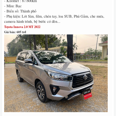
- Kilomet : 87.600km
- Màu: Bạc
- Biển số: Thành phố
- Phụ kiện: Lót Sàn, film, chén tay, loa SUB, Phủ Gầm, che mưa,
camera hành trình, bệ bước có đèn...
Toyota Innova 2.0 MT 2022
Giá bán: 605 trđ