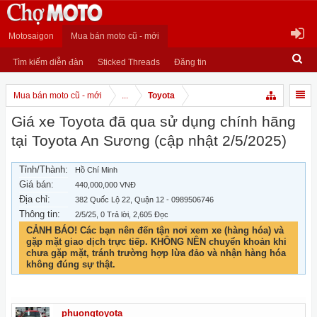
Motosaigon
Mua bán moto cũ - mới
Tìm kiếm diễn đàn
Sticked Threads
Đăng tin
Mua bán moto cũ - mới
...
Toyota
Giá xe Toyota đã qua sử dụng chính hãng
tại Toyota An Sương (cập nhật 2/5/2025)
Tỉnh/Thành:
Hồ Chí Minh
Giá bán:
440,000,000 VNĐ
Địa chỉ:
382 Quốc Lộ 22, Quận 12 - 0989506746
Thông tin:
2/5/25
, 0 Trả lời, 2,605 Đọc
CẢNH BÁO! Các bạn nên đến tận nơi xem xe (hàng hóa) và
gặp mặt giao dịch trực tiếp. KHÔNG NÊN chuyển khoản khi
chưa gặp mặt, tránh trường hợp lừa đảo và nhận hàng hóa
không đúng sự thật.
phuongtoyota