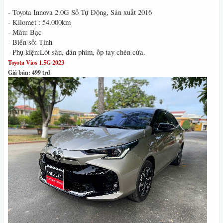
- Toyota Innova 2.0G Số Tự Động, Sản xuất 2016
- Kilomet : 54.000km
- Màu: Bạc
- Biển số: Tỉnh
- Phụ kiện:Lót sàn, dán phim, ốp tay chén cửa.
Toyota Vios 1.5G 2023
Giá bán: 499 trđ