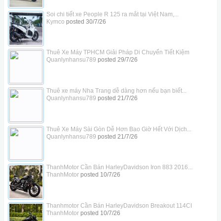
Soi chi tiết xe People R 125 ra mắt tại Việt Nam,...
Kymco
posted
30/7/26
Thuê Xe Máy TPHCM Giải Pháp Di Chuyển Tiết Kiệm
Quanlynhansu789
posted
29/7/26
Thuê xe máy Nha Trang dễ dàng hơn nếu bạn biết...
Quanlynhansu789
posted
21/7/26
Thuê Xe Máy Sài Gòn Dễ Hơn Bao Giờ Hết Với Dịch...
Quanlynhansu789
posted
21/7/26
ThanhMotor Cần Bán HarleyDavidson Iron 883 2016...
ThanhMotor
posted
10/7/26
Thanhmotor Cần Bán HarleyDavidson Breakout 114CI
ThanhMotor
posted
10/7/26