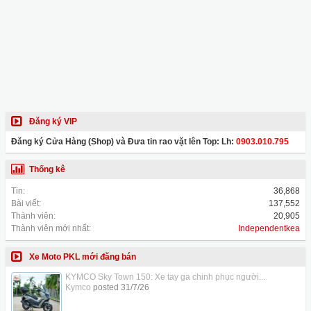
Đăng ký VIP
Đăng ký Cửa Hàng (Shop) và Đưa tin rao vặt lên Top: Lh:
0903.010.795
Thống kê
Tin:
36,868
Bài viết:
137,552
Thành viên:
20,905
Thành viên mới nhất:
Independentkea
Xe Moto PKL mới đăng bán
KYMCO Sky Town 150: Xe tay ga chinh phục người...
Kymco
posted
31/7/26