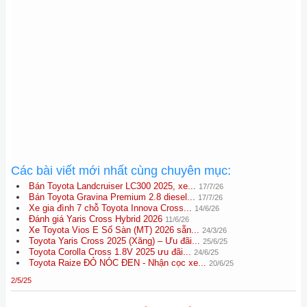
Các bài viết mới nhất cùng chuyên mục:
Bán Toyota Landcruiser LC300 2025, xe...
17/7/26
Bán Toyota Gravina Premium 2.8 diesel...
17/7/26
Xe gia đình 7 chỗ Toyota Innova Cross...
14/6/26
Đánh giá Yaris Cross Hybrid 2026
11/6/26
Xe Toyota Vios E Số Sàn (MT) 2026 sẵn...
24/3/26
Toyota Yaris Cross 2025 (Xăng) – Ưu đãi...
25/6/25
Toyota Corolla Cross 1.8V 2025 ưu đãi...
24/6/25
Toyota Raize ĐỎ NÓC ĐEN - Nhận cọc xe...
20/6/25
2/5/25