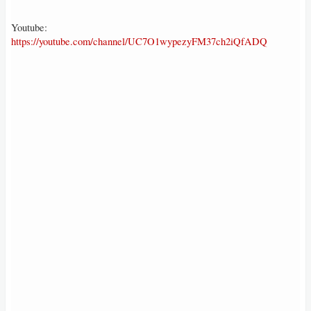
Youtube:
https://youtube.com/channel/UC7O1wypezyFM37ch2iQfADQ