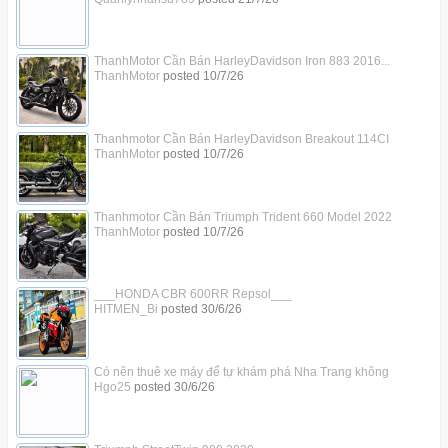
ThanhMotor Cần Bán HarleyDavidson Iron 883 2016...
ThanhMotor
posted
10/7/26
Thanhmotor Cần Bán HarleyDavidson Breakout 114CI
ThanhMotor
posted
10/7/26
Thanhmotor Cần Bán Triumph Trident 660 Model 2022
ThanhMotor
posted
10/7/26
___HONDA CBR 600RR Repsol___
HITMEN_Bi
posted
30/6/26
Có nên thuê xe máy để tự khám phá Nha Trang không
Hgo25
posted
30/6/26