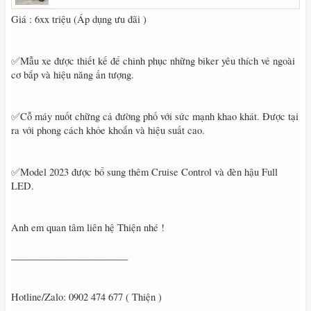
Giá : 6xx triệu (Áp dụng ưu đãi )
✅Mẫu xe được thiết kế để chinh phục những biker yêu thích vẻ ngoài
cơ bắp và hiệu năng ấn tượng.
✅Cỗ máy nuốt chững cả đường phố với sức mạnh khao khát. Được tại
ra với phong cách khỏe khoắn và hiệu suất cao.
✅Model 2023 được bổ sung thêm Cruise Control và đèn hậu Full
LED.
Anh em quan tâm liên hệ Thiện nhé !
________________________
Hotline/Zalo: 0902 474 677 ( Thiện )