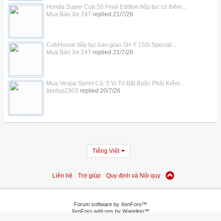
Honda Super Cub 50 Final Edition tiếp tục có thêm...
Mua Bán Xe 247
replied
21/7/26
CubHouse tiếp tục bàn giao SH Ý 150i Special...
Mua Bán Xe 247
replied
21/7/26
Mua Vespa Sprint Cũ: 5 Vị Trí Bắt Buộc Phải Kiểm...
tienhai2303
replied
20/7/26
Tiếng Việt
Liên hệ
Trợ giúp
Quy định và Nội quy
Forum software by XenForo™
XenForo add-ons by Waindigo™