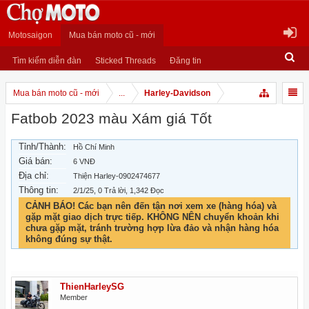
Motosaigon
Mua bán moto cũ - mới
Tìm kiếm diễn đàn
Sticked Threads
Đăng tin
Mua bán moto cũ - mới
...
Harley-Davidson
Fatbob 2023 màu Xám giá Tốt
Tỉnh/Thành:
Hồ Chí Minh
Giá bán:
6 VNĐ
Địa chỉ:
Thiện Harley-0902474677
Thông tin:
2/1/25
, 0 Trả lời, 1,342 Đọc
CẢNH BÁO! Các bạn nên đến tận nơi xem xe (hàng hóa) và
gặp mặt giao dịch trực tiếp. KHÔNG NÊN chuyển khoản khi
chưa gặp mặt, tránh trường hợp lừa đảo và nhận hàng hóa
không đúng sự thật.
ThienHarleySG
Member