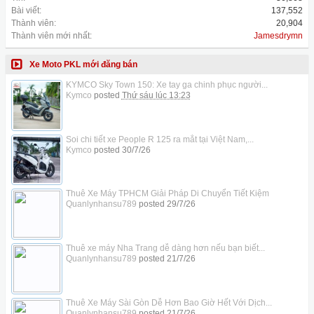
Bài viết:
137,552
Thành viên:
20,904
Thành viên mới nhất:
Jamesdrymn
Xe Moto PKL mới đăng bán
KYMCO Sky Town 150: Xe tay ga chinh phục người...
Kymco
posted
Thứ sáu lúc 13:23
Soi chi tiết xe People R 125 ra mắt tại Việt Nam,...
Kymco
posted
30/7/26
Thuê Xe Máy TPHCM Giải Pháp Di Chuyển Tiết Kiệm
Quanlynhansu789
posted
29/7/26
Thuê xe máy Nha Trang dễ dàng hơn nếu bạn biết...
Quanlynhansu789
posted
21/7/26
Thuê Xe Máy Sài Gòn Dễ Hơn Bao Giờ Hết Với Dịch...
Quanlynhansu789
posted
21/7/26