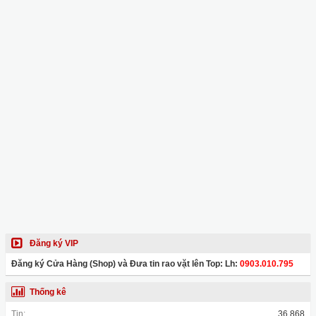
Đăng ký VIP
Đăng ký Cửa Hàng (Shop) và Đưa tin rao vặt lên Top: Lh:
0903.010.795
Thống kê
Tin:
36,868