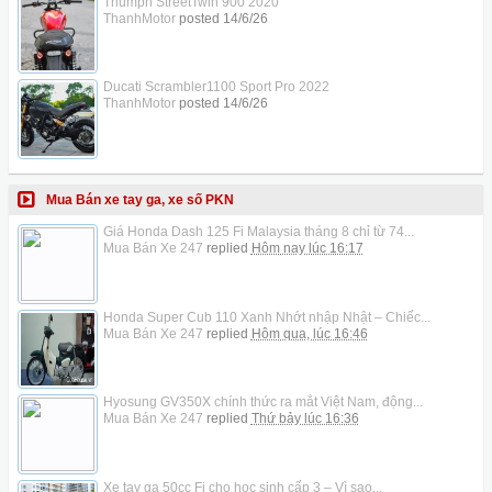
Triumph StreetTwin 900 2020
ThanhMotor
posted
14/6/26
Ducati Scrambler1100 Sport Pro 2022
ThanhMotor
posted
14/6/26
Mua Bán xe tay ga, xe số PKN
Giá Honda Dash 125 Fi Malaysia tháng 8 chỉ từ 74...
Mua Bán Xe 247
replied
Hôm nay lúc 16:17
Honda Super Cub 110 Xanh Nhớt nhập Nhật – Chiếc...
Mua Bán Xe 247
replied
Hôm qua, lúc 16:46
Hyosung GV350X chính thức ra mắt Việt Nam, động...
Mua Bán Xe 247
replied
Thứ bảy lúc 16:36
Xe tay ga 50cc Fi cho học sinh cấp 3 – Vì sao...