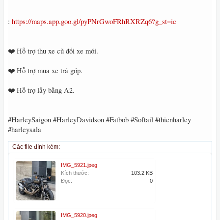
:
https://maps.app.goo.gl/pyPNrGwoFRhRXRZq6?g_st=ic
❤️ Hỗ trợ thu xe cũ đổi xe mới.
❤️ Hỗ trợ mua xe trả góp.
❤️ Hỗ trợ lấy bằng A2.
#HarleySaigon #HarleyDavidson #Fatbob #Softail #thienharley
#harleysala
Các file đính kèm:
IMG_5921.jpeg
Kích thước:
103.2 KB
Đọc:
0
IMG_5920.jpeg