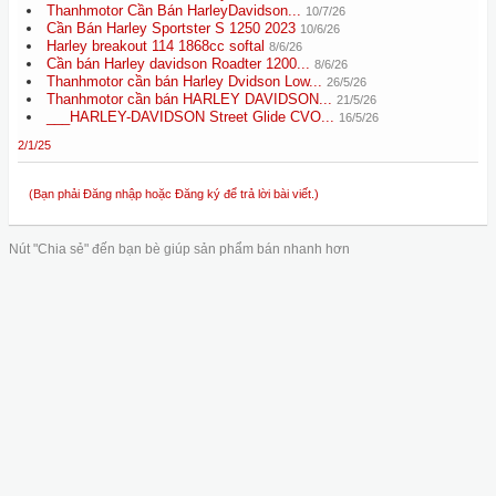
Thanhmotor Cần Bán HarleyDavidson...
10/7/26
Cần Bán Harley Sportster S 1250 2023
10/6/26
Harley breakout 114 1868cc softal
8/6/26
Cần bán Harley davidson Roadter 1200...
8/6/26
Thanhmotor cần bán Harley Dvidson Low...
26/5/26
Thanhmotor cần bán HARLEY DAVIDSON...
21/5/26
___HARLEY-DAVIDSON Street Glide CVO...
16/5/26
2/1/25
(Bạn phải Đăng nhập hoặc Đăng ký để trả lời bài viết.)
Nút "Chia sẻ" đến bạn bè giúp sản phẩm bán nhanh hơn