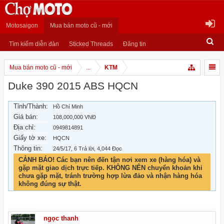
Motosaigon
Mua bán moto cũ - mới
Tìm kiếm diễn đàn
Sticked Threads
Đăng tin
Mua bán moto cũ - mới
...
KTM
Duke 390 2015 ABS HQCN
Tỉnh/Thành:
Hồ Chí Minh
Giá bán:
108,000,000 VNĐ
Địa chỉ:
0949814891
Giấy tờ xe:
HQCN
Thông tin:
24/5/17
, 6 Trả lời, 4,044 Đọc
CẢNH BÁO! Các bạn nên đến tận nơi xem xe (hàng hóa) và
gặp mặt giao dịch trực tiếp. KHÔNG NÊN chuyển khoản khi
chưa gặp mặt, tránh trường hợp lừa đảo và nhận hàng hóa
không đúng sự thật.
ngọc thanh