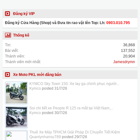
Đăng ký VIP
Đăng ký Cửa Hàng (Shop) và Đưa tin rao vặt lên Top: Lh:
0903.010.795
Thống kê
Tin:
36,868
Bài viết:
137,552
Thành viên:
20,904
Thành viên mới nhất:
Jamesdrymn
Xe Moto PKL mới đăng bán
KYMCO Sky Town 150: Xe tay ga chinh phục người...
Kymco
posted
31/7/26
Soi chi tiết xe People R 125 ra mắt tại Việt Nam,...
Kymco
posted
30/7/26
Thuê Xe Máy TPHCM Giải Pháp Di Chuyển Tiết Kiệm
Quanlynhansu789
posted
29/7/26