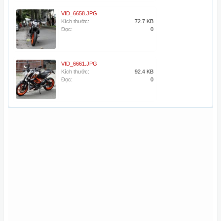
VID_6658.JPG
Kích thước:
72.7 KB
Đọc:
0
VID_6661.JPG
Kích thước:
92.4 KB
Đọc:
0