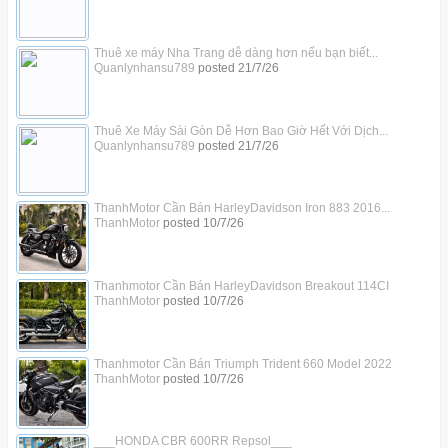
Thuê xe máy Nha Trang dễ dàng hơn nếu bạn biết...
Quanlynhansu789
posted
21/7/26
Thuê Xe Máy Sài Gòn Dễ Hơn Bao Giờ Hết Với Dịch...
Quanlynhansu789
posted
21/7/26
ThanhMotor Cần Bán HarleyDavidson Iron 883 2016...
ThanhMotor
posted
10/7/26
Thanhmotor Cần Bán HarleyDavidson Breakout 114CI
ThanhMotor
posted
10/7/26
Thanhmotor Cần Bán Triumph Trident 660 Model 2022
ThanhMotor
posted
10/7/26
___HONDA CBR 600RR Repsol___