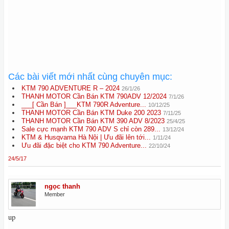
Các bài viết mới nhất cùng chuyên mục:
KTM 790 ADVENTURE R – 2024
26/1/26
THANH MOTOR Cần Bán KTM 790ADV 12/2024
7/1/26
___[ Cần Bán ]___KTM 790R Adventure...
10/12/25
THANH MOTOR Cần Bán KTM Duke 200 2023
7/11/25
THANH MOTOR Cần Bán KTM 390 ADV 8/2023
25/4/25
Sale cực mạnh KTM 790 ADV S chỉ còn 289...
13/12/24
KTM & Husqvarna Hà Nội | Ưu đãi lên tới...
1/11/24
Ưu đãi đặc biệt cho KTM 790 Adventure...
22/10/24
24/5/17
ngọc thanh
Member
up