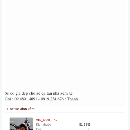
Sẽ có giá đẹp cho ae qa tận nhà xem xe
Gọi : 09.4891.4891 - 0919.234.676 : Thanh
Các file đính kèm:
VID_6638.JPG
Kích thước:
81.3 KB
Đọc:
0