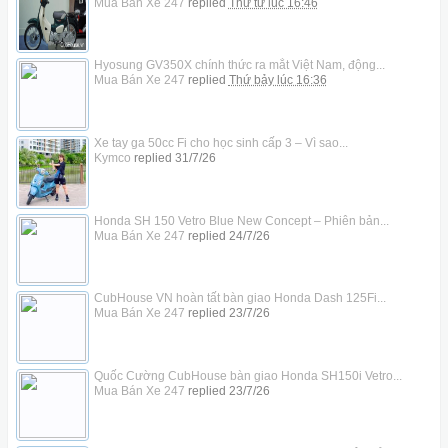
Mua Bán Xe 247
replied
Thứ tư lúc 16:46
Hyosung GV350X chính thức ra mắt Việt Nam, động...
Mua Bán Xe 247
replied
Thứ bảy lúc 16:36
Xe tay ga 50cc Fi cho học sinh cấp 3 – Vì sao...
Kymco
replied
31/7/26
Honda SH 150 Vetro Blue New Concept – Phiên bản...
Mua Bán Xe 247
replied
24/7/26
CubHouse VN hoàn tất bàn giao Honda Dash 125Fi...
Mua Bán Xe 247
replied
23/7/26
Quốc Cường CubHouse bàn giao Honda SH150i Vetro...
Mua Bán Xe 247
replied
23/7/26