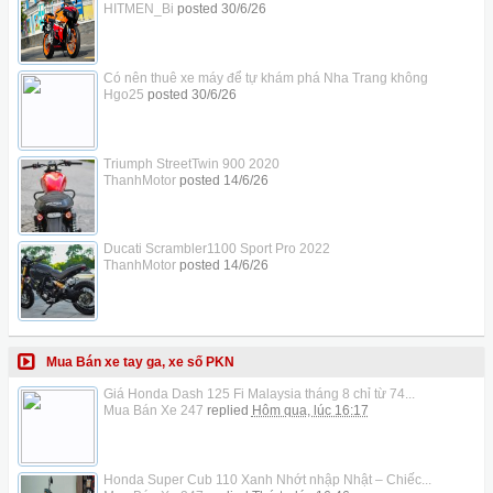
HITMEN_Bi
posted
30/6/26
Có nên thuê xe máy để tự khám phá Nha Trang không
Hgo25
posted
30/6/26
Triumph StreetTwin 900 2020
ThanhMotor
posted
14/6/26
Ducati Scrambler1100 Sport Pro 2022
ThanhMotor
posted
14/6/26
Mua Bán xe tay ga, xe số PKN
Giá Honda Dash 125 Fi Malaysia tháng 8 chỉ từ 74...
Mua Bán Xe 247
replied
Hôm qua, lúc 16:17
Honda Super Cub 110 Xanh Nhớt nhập Nhật – Chiếc...