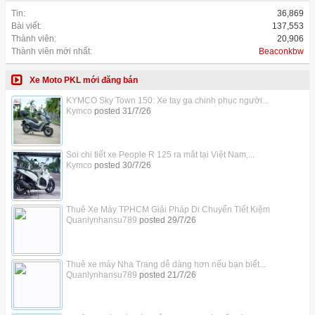
Tin:
36,869
Bài viết:
137,553
Thành viên:
20,906
Thành viên mới nhất:
Beaconkbw
Xe Moto PKL mới đăng bán
KYMCO Sky Town 150: Xe tay ga chinh phục người...
Kymco
posted
31/7/26
Soi chi tiết xe People R 125 ra mắt tại Việt Nam,...
Kymco
posted
30/7/26
Thuê Xe Máy TPHCM Giải Pháp Di Chuyển Tiết Kiệm
Quanlynhansu789
posted
29/7/26
Thuê xe máy Nha Trang dễ dàng hơn nếu bạn biết...
Quanlynhansu789
posted
21/7/26