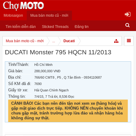
Motosaigon
Mua bán moto cũ - mới
Tìm kiếm diễn đàn
Sticked Threads
Đăng tin
Mua bán moto cũ - mới
...
Ducati
DUCATI Monster 795 HQCN 11/2013
Tỉnh/Thành:
Hồ Chí Minh
Giá bán:
288,000,000 VNĐ
Địa chỉ:
766/60 CMT8 , P5 , Q.Tân Bình - 0934110687
Số KM đã đi:
7690
Giấy tờ xe:
Hải Quan Chính Ngạch
Thông tin:
7/4/15
, 7 Trả lời, 8,536 Đọc
CẢNH BÁO! Các bạn nên đến tận nơi xem xe (hàng hóa) và
gặp mặt giao dịch trực tiếp. KHÔNG NÊN chuyển khoản khi
chưa gặp mặt, tránh trường hợp lừa đảo và nhận hàng hóa
không đúng sự thật.