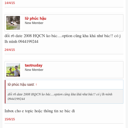
14/4/15
lữ phúc hậu
New Member
đổi r6 date 2008 HQCN ko bác....option cũng kha khá như bác!! có j
lh mình 0944199244
24/4/15
taotnuday
New Member
lữ phúc hậu said:
↑
đổi r6 date 2008 HQCN ko bác....option cũng kha khá như bác!! có j lh mình
0944199244
Inbox cho e topic hoặc thông tin xe bác đi
15/6/15