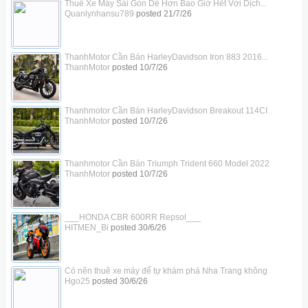
Thuê Xe Máy Sài Gòn Dễ Hơn Bao Giờ Hết Với Dịch...
Quanlynhansu789
posted
21/7/26
ThanhMotor Cần Bán HarleyDavidson Iron 883 2016...
ThanhMotor
posted
10/7/26
Thanhmotor Cần Bán HarleyDavidson Breakout 114CI
ThanhMotor
posted
10/7/26
Thanhmotor Cần Bán Triumph Trident 660 Model 2022
ThanhMotor
posted
10/7/26
___HONDA CBR 600RR Repsol___
HITMEN_Bi
posted
30/6/26
Có nên thuê xe máy để tự khám phá Nha Trang không
Hgo25
posted
30/6/26