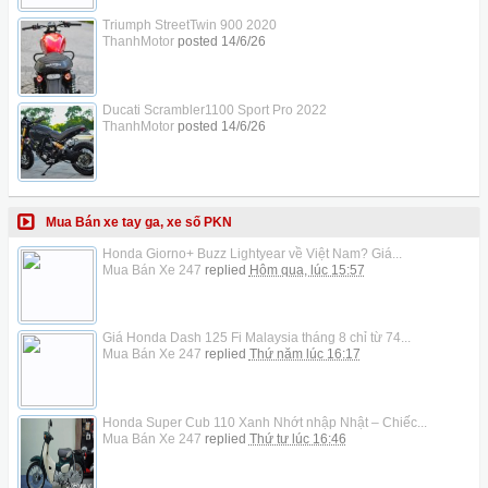
Triumph StreetTwin 900 2020
ThanhMotor
posted
14/6/26
Ducati Scrambler1100 Sport Pro 2022
ThanhMotor
posted
14/6/26
Mua Bán xe tay ga, xe số PKN
Honda Giorno+ Buzz Lightyear về Việt Nam? Giá...
Mua Bán Xe 247
replied
Hôm qua, lúc 15:57
Giá Honda Dash 125 Fi Malaysia tháng 8 chỉ từ 74...
Mua Bán Xe 247
replied
Thứ năm lúc 16:17
Honda Super Cub 110 Xanh Nhớt nhập Nhật – Chiếc...
Mua Bán Xe 247
replied
Thứ tư lúc 16:46