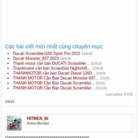
Các bài viết mới nhất cùng chuyên mục:
Ducati Scrambler1100 Sport Pro 2022
14/6/26
Ducati Monster_937 2023
10/6/26
Thanh motor cần bán DUCATI Scrambler...
21/5/26
Thanhmotor cần bán Scrambler Nightshift...
12/5/26
THANHMOTOR cần bán Ducati Diavel 1260...
5/3/26
THANH MOTOR Cần Bán Ducati Monster 937...
2/2/26
THANH MOTOR Cần Bán Ducati Scrambler...
2/2/26
THANH MOTOR Cần Bán Ducati Scrambler...
22/1/26
Last edited:
7/7/15
7/4/15
HITMEN_Bi
Active Member
upppppppppppppppppppppppppppppppppppppp