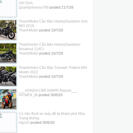
Với Dịch...
Quanlynhansu789
posted
21/7/26
ThanhMotor Cần Bán HarleyDavidson Iron
883 2016...
ThanhMotor
posted
10/7/26
Thanhmotor Cần Bán HarleyDavidson
Breakout 114CI
ThanhMotor
posted
10/7/26
Thanhmotor Cần Bán Triumph Trident 660
Model 2022
ThanhMotor
posted
10/7/26
___HONDA CBR 600RR Repsol___
HITMEN_Bi
posted
30/6/26
Có nên thuê xe máy để tự khám phá Nha
Trang không
Hgo25
posted
30/6/26