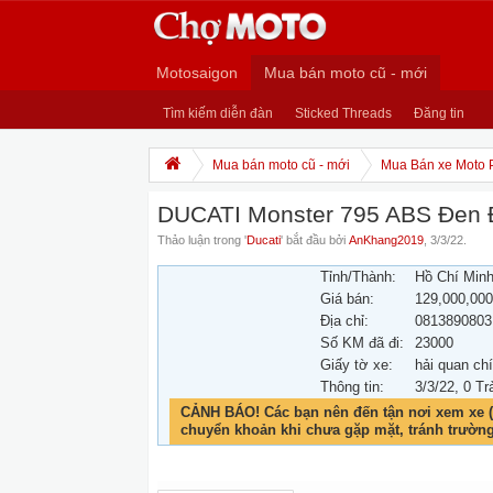
Motosaigon
Mua bán moto cũ - mới
Tìm kiếm diễn đàn
Sticked Threads
Đăng tin
Mua bán moto cũ - mới
Mua Bán xe Moto 
DUCATI Monster 795 ABS Đen 
Thảo luận trong '
Ducati
' bắt đầu bởi
AnKhang2019
,
3/3/22
.
Tỉnh/Thành:
Hồ Chí Min
Giá bán:
129,000,00
Địa chỉ:
0813890803
Số KM đã đi:
23000
Giấy tờ xe:
hải quan ch
Thông tin:
3/3/22
, 0 Tr
CẢNH BÁO! Các bạn nên đến tận nơi xem xe (
chuyển khoản khi chưa gặp mặt, tránh trườn