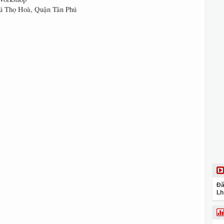
hú Thọ Hoà, Quận Tân Phú
Đă
Lh