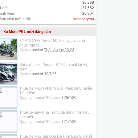
:
36,868
 viết:
137,552
ành viên:
20,904
ành viên mới nhất:
Jamesdrymn
Xe Moto PKL mới đăng bán
KYMCO Sky Town 150: Xe tay ga chinh
phục người...
Kymco
posted
Thứ sáu lúc 13:23
Soi chi tiết xe People R 125 ra mắt tại Việt
Nam,...
Kymco
posted
30/7/26
Thuê Xe Máy TPHCM Giải Pháp Di Chuyển
Tiết Kiệm
Quanlynhansu789
posted
29/7/26
Thuê xe máy Nha Trang dễ dàng hơn nếu
bạn biết...
Quanlynhansu789
posted
21/7/26
Thuê Xe Máy Sài Gòn Dễ Hơn Bao Giờ Hết