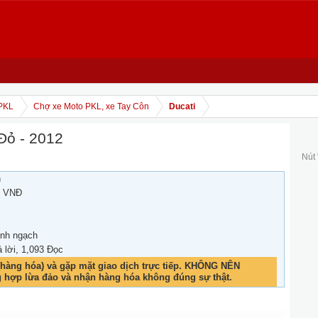
PKL
Chợ xe Moto PKL, xe Tay Côn
Ducati
Đỏ - 2012
Nút
h
0 VNĐ
ính ngạch
ả lời, 1,093 Đọc
hàng hóa) và gặp mặt giao dịch trực tiếp. KHÔNG NÊN
g hợp lừa đảo và nhận hàng hóa không đúng sự thật.