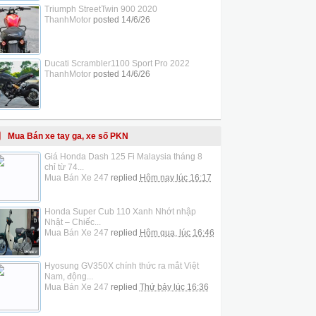
Triumph StreetTwin 900 2020
ThanhMotor
posted
14/6/26
Ducati Scrambler1100 Sport Pro 2022
ThanhMotor
posted
14/6/26
Mua Bán xe tay ga, xe số PKN
Giá Honda Dash 125 Fi Malaysia tháng 8
chỉ từ 74...
Mua Bán Xe 247
replied
Hôm nay lúc 16:17
Honda Super Cub 110 Xanh Nhớt nhập
Nhật – Chiếc...
Mua Bán Xe 247
replied
Hôm qua, lúc 16:46
Hyosung GV350X chính thức ra mắt Việt
Nam, động...
Mua Bán Xe 247
replied
Thứ bảy lúc 16:36