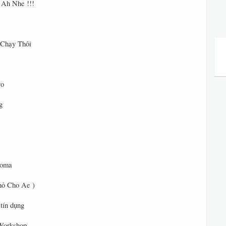
Ah Nhe !!!
 Chạy Thôi
ro
g
zoma
hỏ Cho Ae )
 tín dụng
Workshop