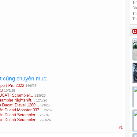
Tin
Bài
Th
Th
ất cùng chuyên mục:
port Pro 2022
14/6/26
23
10/6/26
UCATI Scrambler...
21/5/26
mbler Nightshift...
12/5/26
ucati Diavel 1260...
5/3/26
Ducati Monster 937...
2/2/26
Ducati Scrambler...
2/2/26
Ducati Scrambler...
22/1/26
#1