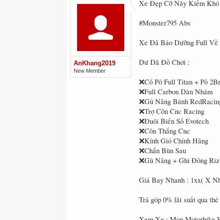
Xe Đẹp Cỡ Này Kiếm Khó 
#Monster795 Abs
Xe Đã Bảo Dưỡng Full Về
Dư Dã Đồ Chơi :
AnKhang2019
New Member
❌Cổ Pô Full Titan + Pô 2B
❌Full Carbon Dàn Nhám
❌Gủ Nâng Bánh RedRacin
❌Trợ Côn Cnc Racing
❌Đuôi Biển Số Evotech
❌Côn Thắng Cnc
❌Kính Gió Chính Hãng
❌Chắn Bùn Sau
❌Gù Nâng + Ghi Đông Ri
Giá Bay Nhanh : 1xx( X N
Trả góp 0% lãi suất qua thẻ
Xem Xe : Mon Motorbike 