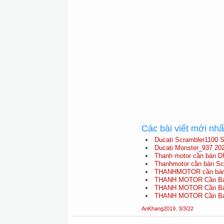
Các bài viết mới nh
Ducati Scrambler1100 S
Ducati Monster_937 20
Thanh motor cần bán D
Thanhmotor cần bán Scra
THANHMOTOR cần bán D
THANH MOTOR Cần Bán 
THANH MOTOR Cần Bán 
THANH MOTOR Cần Bán 
AnKhang2019
,
3/3/22