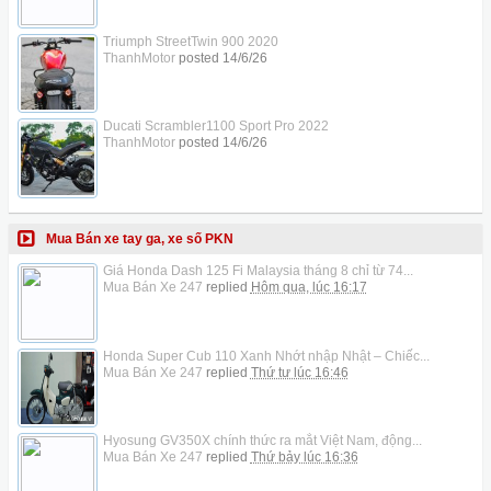
Triumph StreetTwin 900 2020
ThanhMotor
posted
14/6/26
Ducati Scrambler1100 Sport Pro 2022
ThanhMotor
posted
14/6/26
Mua Bán xe tay ga, xe số PKN
Giá Honda Dash 125 Fi Malaysia tháng 8 chỉ từ 74...
Mua Bán Xe 247
replied
Hôm qua, lúc 16:17
Honda Super Cub 110 Xanh Nhớt nhập Nhật – Chiếc...
Mua Bán Xe 247
replied
Thứ tư lúc 16:46
Hyosung GV350X chính thức ra mắt Việt Nam, động...
Mua Bán Xe 247
replied
Thứ bảy lúc 16:36