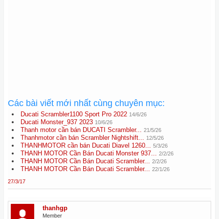
Các bài viết mới nhất cùng chuyên mục:
Ducati Scrambler1100 Sport Pro 2022
14/6/26
Ducati Monster_937 2023
10/6/26
Thanh motor cần bán DUCATI Scrambler...
21/5/26
Thanhmotor cần bán Scrambler Nightshift...
12/5/26
THANHMOTOR cần bán Ducati Diavel 1260...
5/3/26
THANH MOTOR Cần Bán Ducati Monster 937...
2/2/26
THANH MOTOR Cần Bán Ducati Scrambler...
2/2/26
THANH MOTOR Cần Bán Ducati Scrambler...
22/1/26
27/3/17
thanhgp
Member