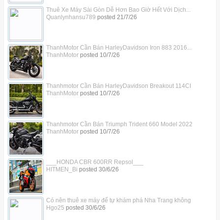
Thuê Xe Máy Sài Gòn Dễ Hơn Bao Giờ Hết Với Dịch...
Quanlynhansu789
posted
21/7/26
ThanhMotor Cần Bán HarleyDavidson Iron 883 2016...
ThanhMotor
posted
10/7/26
Thanhmotor Cần Bán HarleyDavidson Breakout 114CI
ThanhMotor
posted
10/7/26
Thanhmotor Cần Bán Triumph Trident 660 Model 2022
ThanhMotor
posted
10/7/26
___HONDA CBR 600RR Repsol___
HITMEN_Bi
posted
30/6/26
Có nên thuê xe máy để tự khám phá Nha Trang không
Hgo25
posted
30/6/26