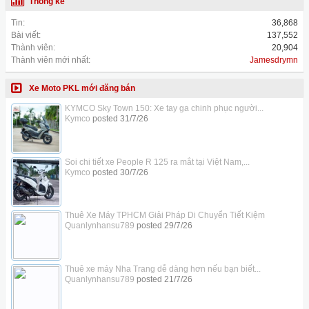
Thống kê
Tin:
36,868
Bài viết:
137,552
Thành viên:
20,904
Thành viên mới nhất:
Jamesdrymn
Xe Moto PKL mới đăng bán
KYMCO Sky Town 150: Xe tay ga chinh phục người...
Kymco
posted
31/7/26
Soi chi tiết xe People R 125 ra mắt tại Việt Nam,...
Kymco
posted
30/7/26
Thuê Xe Máy TPHCM Giải Pháp Di Chuyển Tiết Kiệm
Quanlynhansu789
posted
29/7/26
Thuê xe máy Nha Trang dễ dàng hơn nếu bạn biết...
Quanlynhansu789
posted
21/7/26