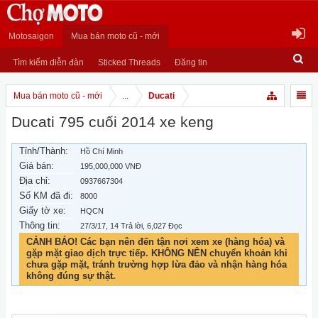
Motosaigon
Mua bán moto cũ - mới
Tìm kiếm diễn đàn
Sticked Threads
Đăng tin
Mua bán moto cũ - mới
...
Ducati
Ducati 795 cuối 2014 xe keng
Tỉnh/Thành:
Hồ Chí Minh
Giá bán:
195,000,000 VNĐ
Địa chỉ:
0937667304
Số KM đã đi:
8000
Giấy tờ xe:
HQCN
Thông tin:
27/3/17
, 14 Trả lời, 6,027 Đọc
CẢNH BÁO! Các bạn nên đến tận nơi xem xe (hàng hóa) và
gặp mặt giao dịch trực tiếp. KHÔNG NÊN chuyển khoản khi
chưa gặp mặt, tránh trường hợp lừa đảo và nhận hàng hóa
không đúng sự thật.