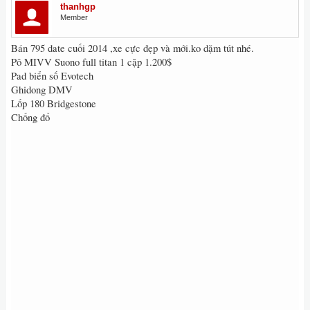
thanhgp
Member
Bán 795 date cuối 2014 ,xe cực đẹp và mới.ko dặm tút nhé.
Pô MIVV Suono full titan 1 cặp 1.200$
Pad biển số Evotech
Ghidong DMV
Lốp 180 Bridgestone
Chống đổ