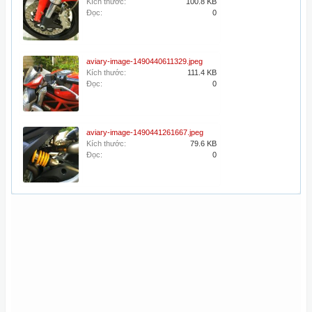
Kích thước:
100.8 KB
Đọc:
0
aviary-image-1490440611329.jpeg
Kích thước:
111.4 KB
Đọc:
0
aviary-image-1490441261667.jpeg
Kích thước:
79.6 KB
Đọc:
0