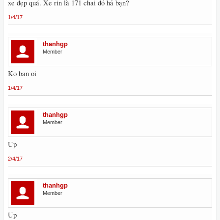
xe đẹp quá. Xe rin là 171 chai đó hả bạn?
1/4/17
thanhgp
Member
Ko ban oi
1/4/17
thanhgp
Member
Up
2/4/17
thanhgp
Member
Up