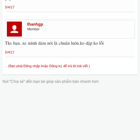
5/4/17
thanhgp
Member
Tks bạn..xe mình dám nói là chuẩn luôn.ko dập ko lỗi
5/4/17
(Bạn phải Đăng nhập hoặc Đăng ký để trả lời bài viết.)
Nút "Chia sẻ" đến bạn bè giúp sản phẩm bán nhanh hơn