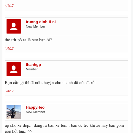
4/4/17
truong dinh ti ni
New Member
thế trừ pô ra là seo bạn ới?
4/4/17
thanhgp
Member
Bạn cần gì thì đt nói chuyện cho nhanh đã có sđt rồi
5/4/17
HappyHeo
New Member
up cho xe đẹp... đang ra bán xe lun... bán dc trc khi xe nay bán gom
góp hốt lun...^^