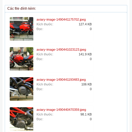
Các file đính kèm:
aviary-image-1490441175702.jpeg
Kích thước:
127.4 KB
Đọc:
0
aviary-image-1490441023123.jpeg
Kích thước:
141.9 KB
Đọc:
0
aviary-image-1490441193483.jpeg
Kích thước:
106 KB
Đọc:
0
aviary-image-1490440470359.jpeg
Kích thước:
98.1 KB
Đọc:
0