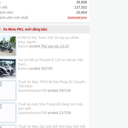
:
36,868
 viết:
137,552
ành viên:
20,904
ành viên mới nhất:
Jamesdrymn
Xe Moto PKL mới đăng bán
KYMCO Sky Town 150: Xe tay ga chinh
phục người...
Kymco
posted
Thứ sáu lúc 13:23
Soi chi tiết xe People R 125 ra mắt tại Việt
Nam,...
Kymco
posted
30/7/26
Thuê Xe Máy TPHCM Giải Pháp Di Chuyển
Tiết Kiệm
Quanlynhansu789
posted
29/7/26
Thuê xe máy Nha Trang dễ dàng hơn nếu
bạn biết...
Quanlynhansu789
posted
21/7/26
Thuê Xe Máy Sài Gòn Dễ Hơn Bao Giờ Hết