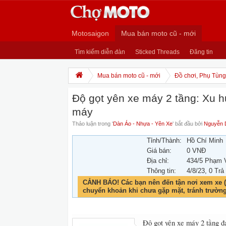
Motosaigon
Mua bán moto cũ - mới
Tìm kiếm diễn đàn
Sticked Threads
Đăng tin
Mua bán moto cũ - mới
Đồ chơi, Phụ Tùng,
Độ gọt yên xe máy 2 tầng: Xu h
máy
Thảo luận trong '
Dàn Áo - Nhựa - Yên Xe
' bắt đầu bởi
Nguyễn 
Tỉnh/Thành:
Hồ Chí Minh
Giá bán:
0 VNĐ
Địa chỉ:
434/5 Phạm 
Thông tin:
4/8/23
, 0 Trả
CẢNH BÁO! Các bạn nên đến tận nơi xem xe (
chuyển khoản khi chưa gặp mặt, tránh trườn
Độ gọt yên xe máy 2 tầng đ