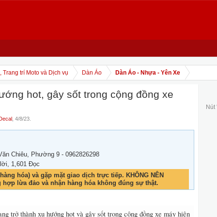
 Trang trí Moto và Dịch vụ
Dàn Áo
Dàn Áo - Nhựa - Yên Xe
ướng hot, gây sốt trong cộng đồng xe
Nút
Decal
,
4/8/23
.
Văn Chiêu, Phường 9 - 0962826298
 lời, 1,601 Đọc
hàng hóa) và gặp mặt giao dịch trực tiếp. KHÔNG NÊN
g hợp lừa đảo và nhận hàng hóa không đúng sự thật.
ang trở thành xu hướng hot và gây sốt trong cộng đồng xe máy hiện