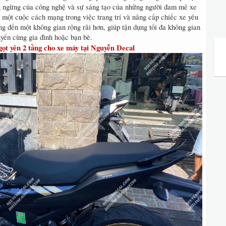
ng ngừng của công nghệ và sự sáng tạo của những người đam mê xe
 một cuộc cách mạng trong việc trang trí và nâng cấp chiếc xe yêu
 đến một không gian rộng rãi hơn, giúp tận dụng tối đa không gian
huyển cùng gia đình hoặc bạn bè.
gọt yên 2 tầng cho xe máy tại Nguyễn Decal