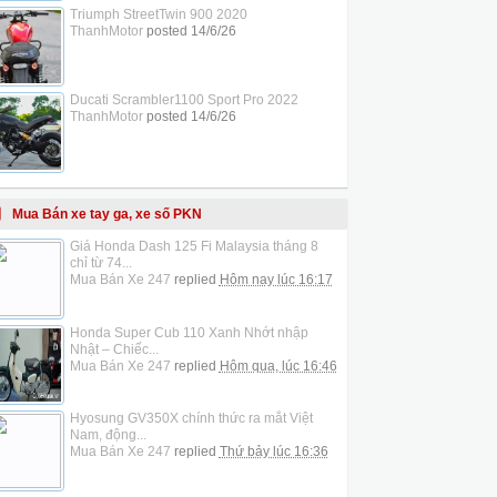
Triumph StreetTwin 900 2020
ThanhMotor
posted
14/6/26
Ducati Scrambler1100 Sport Pro 2022
ThanhMotor
posted
14/6/26
Mua Bán xe tay ga, xe số PKN
Giá Honda Dash 125 Fi Malaysia tháng 8
chỉ từ 74...
Mua Bán Xe 247
replied
Hôm nay lúc 16:17
Honda Super Cub 110 Xanh Nhớt nhập
Nhật – Chiếc...
Mua Bán Xe 247
replied
Hôm qua, lúc 16:46
Hyosung GV350X chính thức ra mắt Việt
Nam, động...
Mua Bán Xe 247
replied
Thứ bảy lúc 16:36