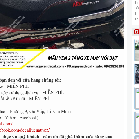
Tin
Bài
Th
Th
ạn đến với cửa hàng chúng tôi:
i xe - MIỄN PHÍ.
7 ngày sử dụng dịch vụ - MIỄN PHÍ.
lỗi về kỹ thuật - MIỄN PHÍ.
hiêu, Phường 9, Gò Vấp, Hồ Chí Minh
o - Viber - Facebook)
al.com/
ebook.com/decallucnguyen/
 phục vụ quý khách - cảm ơn đã ghé thăm cửa hàng của