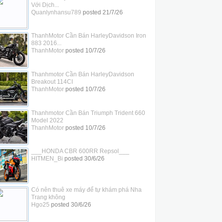
Với Dịch...
Quanlynhansu789
posted
21/7/26
ThanhMotor Cần Bán HarleyDavidson Iron
883 2016...
ThanhMotor
posted
10/7/26
Thanhmotor Cần Bán HarleyDavidson
Breakout 114CI
ThanhMotor
posted
10/7/26
Thanhmotor Cần Bán Triumph Trident 660
Model 2022
ThanhMotor
posted
10/7/26
___HONDA CBR 600RR Repsol___
HITMEN_Bi
posted
30/6/26
Có nên thuê xe máy để tự khám phá Nha
Trang không
Hgo25
posted
30/6/26