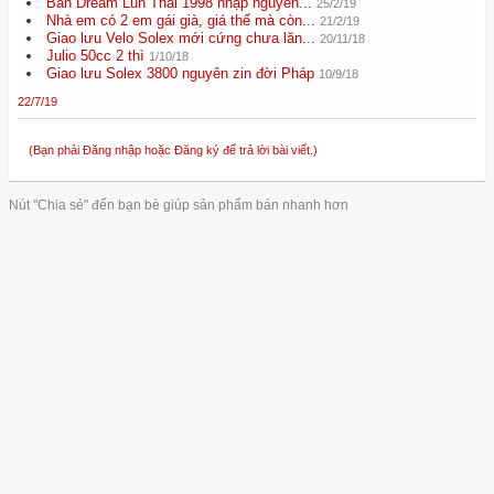
Bán Dream Lùn Thái 1998 nhập nguyên...
25/2/19
Nhà em có 2 em gái già, giá thế mà còn...
21/2/19
Giao lưu Velo Solex mới cứng chưa lăn...
20/11/18
Julio 50cc 2 thì
1/10/18
Giao lưu Solex 3800 nguyên zin đời Pháp
10/9/18
22/7/19
(Bạn phải Đăng nhập hoặc Đăng ký để trả lời bài viết.)
Nút "Chia sẻ" đến bạn bè giúp sản phẩm bán nhanh hơn