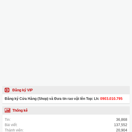
Đăng ký VIP
Đăng ký Cửa Hàng (Shop) và Đưa tin rao vặt lên Top: Lh:
0903.010.795
Thống kê
Tin:
36,868
Bài viết:
137,552
Thành viên:
20,904