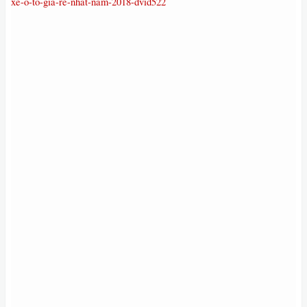
xe-o-to-gia-re-nhat-nam-2018-dvid522