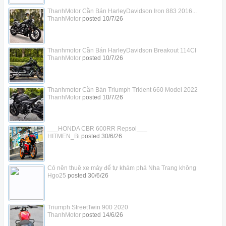
ThanhMotor Cần Bán HarleyDavidson Iron 883 2016...
ThanhMotor
posted
10/7/26
Thanhmotor Cần Bán HarleyDavidson Breakout 114CI
ThanhMotor
posted
10/7/26
Thanhmotor Cần Bán Triumph Trident 660 Model 2022
ThanhMotor
posted
10/7/26
___HONDA CBR 600RR Repsol___
HITMEN_Bi
posted
30/6/26
Có nên thuê xe máy để tự khám phá Nha Trang không
Hgo25
posted
30/6/26
Triumph StreetTwin 900 2020
ThanhMotor
posted
14/6/26