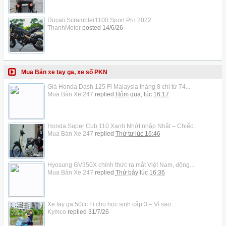
Ducati Scrambler1100 Sport Pro 2022
ThanhMotor
posted
14/6/26
Mua Bán xe tay ga, xe số PKN
Giá Honda Dash 125 Fi Malaysia tháng 8 chỉ từ 74...
Mua Bán Xe 247
replied
Hôm qua, lúc 16:17
Honda Super Cub 110 Xanh Nhớt nhập Nhật – Chiếc...
Mua Bán Xe 247
replied
Thứ tư lúc 16:46
Hyosung GV350X chính thức ra mắt Việt Nam, động...
Mua Bán Xe 247
replied
Thứ bảy lúc 16:36
Xe tay ga 50cc Fi cho học sinh cấp 3 – Vì sao...
Kymco
replied
31/7/26