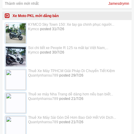
Thành viên mới nhất:
Jamesdrymn
Xe Moto PKL mới đăng bán
KYMCO Sky Town 150: Xe tay ga chinh phục người...
Kymco
posted
31/7/26
Soi chi tiết xe People R 125 ra mắt tại Việt Nam,...
Kymco
posted
30/7/26
Thuê Xe Máy TPHCM Giải Pháp Di Chuyển Tiết Kiệm
Quanlynhansu789
posted
29/7/26
Thuê xe máy Nha Trang dễ dàng hơn nếu bạn biết...
Quanlynhansu789
posted
21/7/26
Thuê Xe Máy Sài Gòn Dễ Hơn Bao Giờ Hết Với Dịch...
Quanlynhansu789
posted
21/7/26