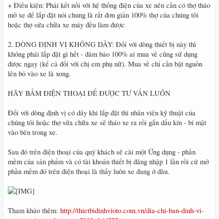
+ Điều kiện: Phải kết nối với hệ thống điện của xe nên cần có thợ tháo
mở xe để lắp đặt nói chung là rất đơn giản 100% thợ của chúng tôi
hoặc thợ sửa chữa xe máy đều làm được
2. DÒNG ĐỊNH VỊ KHÔNG DÂY: Đối với dòng thiết bị này thì
không phải lắp đặt gì hết - đảm bảo 100% ai mua về cũng sử dụng
được ngay (kể cả đối với chị em phụ nữ). Mua về chỉ cần bật nguồn
lên bỏ vào xe là xong.
HÃY BẤM ĐIỆN THOẠI ĐỂ ĐƯỢC TƯ VẤN LUÔN
Đối với dòng định vị có dây khi lắp đặt thì nhân viên kỹ thuật của
chúng tôi hoặc thợ sửa chữa xe sẽ tháo xe ra rồi gắn dấu kín - bí mật
vào bên trong xe.
Sau đó trên điện thoại của quý khách sẽ cài một Ứng dụng - phần
mềm của sản phẩm và có tài khoản thiết bị đăng nhập 1 lần rồi cứ mở
phần mềm đó trên điện thoại là thấy luôn xe đang ở đâu.
Tham khảo thêm:
http://thietbidinhvioto.com.vn/dia-chi-ban-dinh-vi-