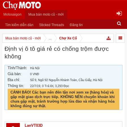
Motosaigon
Mua bán moto cũ - mới
Tìm kiếm diễn đàn
Sticked Threads
Đăng tin
Mua bán moto cũ - mới
...
Chợ Xe Cổ
Định vị ô tô giá rẻ có chống trộm được
không
Tỉnh/Thành:
Hà Nội
Giá bán:
0 VNĐ
Địa chỉ:
Số 9, Ngõ 92 Nguyễn Khánh Toàn, Cầu Giấy, Hà Nội
Thông tin:
22/7/19
, 0 Trả lời, 3,293 Đọc
CẢNH BÁO! Các bạn nên đến tận nơi xem xe (hàng hóa) và
gặp mặt giao dịch trực tiếp. KHÔNG NÊN chuyển khoản khi
chưa gặp mặt, tránh trường hợp lừa đảo và nhận hàng hóa
không đúng sự thật.
LanVT03D