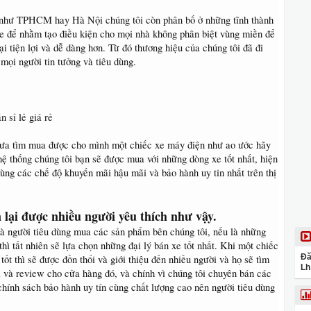
 như TPHCM hay Hà Nội chúng tôi còn phân bố ở những tĩnh thành
xe để nhằm tạo điều kiện cho mọi nhà không phân biệt vùng miền để
ại tiện lợi và dễ dàng hơn. Từ đó thương hiệu của chúng tôi đã đi
mọi người tin tưởng và tiêu dùng.
 sỉ lẻ giá rẻ
ưa tìm mua được cho mình một chiếc xe máy điện như ao ước hãy
hệ thống chúng tôi bạn sẽ được mua với những dòng xe tốt nhất, hiện
 cùng các chế độ khuyến mãi hậu mãi và bảo hành uy tin nhất trên thị
 lại được nhiều người yêu thích như vậy.
mà người tiêu dùng mua các sản phẩm bên chúng tôi, nếu là những
thì tất nhiên sẽ lựa chọn những đại lý bán xe tốt nhất. Khi một chiếc
Đă
ốt thì sẽ được đồn thổi và giới thiệu đến nhiều người và họ sẽ tìm
Lh
 và review cho cửa hàng đó, và chính vì chúng tôi chuyên bán các
hính sách bảo hành uy tín cùng chất lượng cao nên người tiêu dùng