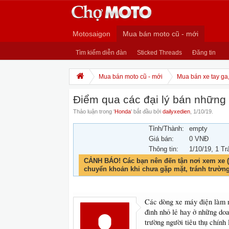
Motosaigon
Mua bán moto cũ - mới
Tìm kiếm diễn đàn
Sticked Threads
Đăng tin
Mua bán moto cũ - mới
Mua bán xe tay ga
Điểm qua các đại lý bán những 
Thảo luận trong '
Honda
' bắt đầu bởi
dailyxedien
,
1/10/19
.
Tỉnh/Thành:
empty
Giá bán:
0 VNĐ
Thông tin:
1/10/19
, 1 Tr
CẢNH BÁO! Các bạn nên đến tận nơi xem xe (
chuyển khoản khi chưa gặp mặt, tránh trườn
Các dòng xe máy điện làm nh
đình nhỏ lẻ hay ở những doa
trường người tiêu thụ chính