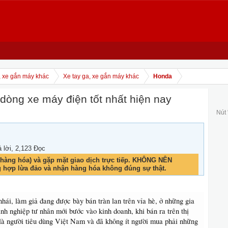
, xe gắn máy khác
Xe tay ga, xe gắn máy khác
Honda
dòng xe máy điện tốt nhất hiện nay
Nút
ả lời, 2,123 Đọc
hàng hóa) và gặp mặt giao dịch trực tiếp. KHÔNG NÊN
g hợp lừa đảo và nhận hàng hóa không đúng sự thật.
ái, làm giả đang được bày bán tràn lan trên vỉa hè, ở những gia
nh nghiệp tư nhân mới bước vào kinh doanh, khi bán ra trên thị
 là người tiêu dùng Việt Nam và đã không ít người mua phải những