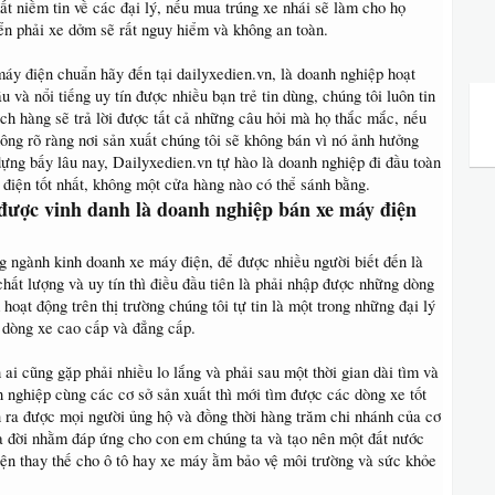
t niềm tin về các đại lý, nếu mua trúng xe nhái sẽ làm cho họ
ển phải xe dởm sẽ rất nguy hiểm và không an toàn.
y điện chuẩn hãy đến tại dailyxedien.vn, là doanh nghiệp hoạt
âu và nổi tiếng uy tín được nhiều bạn trẻ tin dùng, chúng tôi luôn tin
ch hàng sẽ trả lời được tất cả những câu hỏi mà họ thắc mắc, nếu
ông rõ ràng nơi sản xuất chúng tôi sẽ không bán vì nó ảnh hưởng
ựng bấy lâu nay, Dailyxedien.vn tự hào là doanh nghiệp đi đầu toàn
điện tốt nhất, không một cửa hàng nào có thể sánh bằng.
được vinh danh là doanh nghiệp bán xe máy điện
g ngành kinh doanh xe máy điện, để được nhiều người biết đến là
chất lượng và uy tín thì điều đầu tiên là phải nhập được những dòng
hoạt động trên thị trường chúng tôi tự tin là một trong những đại lý
 dòng xe cao cấp và đẳng cấp.
ai cũng gặp phải nhiều lo lắng và phải sau một thời gian dài tìm và
h nghiệp cùng các cơ sở sản xuất thì mới tìm được các dòng xe tốt
n ra được mọi người ủng hộ và đồng thời hàng trăm chi nhánh của cơ
ra đời nhằm đáp ứng cho con em chúng ta và tạo nên một đất nước
ện thay thế cho ô tô hay xe máy ằm bảo vệ môi trường và sức khỏe