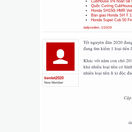
CubHouse VN hoàn tất b
Quốc Cường CubHouse 
Honda SH150i HMR Vetr
Bàn giao Honda SH Ý 15
Honda Super Cub 50 Fina
dailyxedien
,
1/10/19
Tết nguyên đán 2020 đang 
đang tìm kiếm 1 loại tiền 
Khác với năm con chó 201
khá nhiều loại tiền có hì
nhiều loại tiền lì xì độc đ
tientet2020
New Member
Cặp 
t