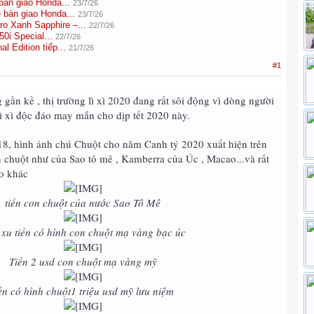
àn giao Honda...
23/7/26
bàn giao Honda...
23/7/26
o Xanh Sapphire –...
22/7/26
0i Special...
22/7/26
l Edition tiếp...
21/7/26
#1
gần kề , thị trường lì xì 2020 đang rất sôi động vì dòng người
lì xì độc đáo may mắn cho dịp tết 2020 này.
8, hình ảnh chú Chuột cho năm Canh tý 2020 xuất hiện trên
nh chuột như của Sao tô mê , Kamberra của Úc , Macao...và rất
áo khác
tiền con chuột của nước Sao Tô Mê
xu tiền có hình con chuột mạ vàng bạc úc
Tiền 2 usd con chuột mạ vàng mỹ
iền có hình chuột1 triệu usd mỹ lưu niệm