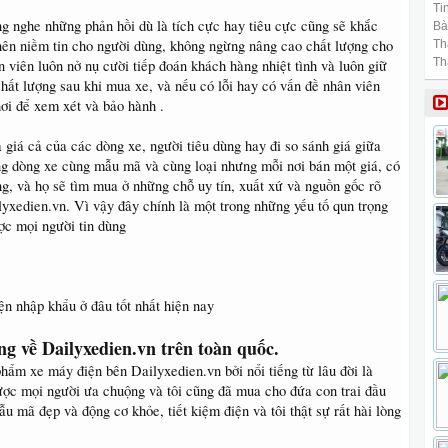
Tin
ng nghe những phản hồi dù là tích cực hay tiêu cực cũng sẽ khắc
Bài
 nên niềm tin cho người dùng, không ngừng nâng cao chất lượng cho
Th
Th
viên luôn nở nụ cười tiếp đoán khách hàng nhiệt tình và luôn giữ
chất lượng sau khi mua xe, và nếu có lỗi hay có vấn đề nhân viên
nơi để xem xét và bảo hành .
 giá cả của các dòng xe, người tiêu dùng hay đi so sánh giá giữa
ững dòng xe cùng mẫu mã và cùng loại nhưng mỗi nơi bán một giá, có
ng, và họ sẽ tìm mua ở những chỗ uy tín, xuất xứ và nguồn gốc rõ
lyxedien.vn. Vì vậy đây chính là một trong những yếu tố qun trọng
ợc mọi người tin dùng
 nhập khẩu ở đâu tốt nhất hiện nay
g về Dailyxedien.vn trên toàn quốc.
phẩm xe máy điện bên Dailyxedien.vn bởi nổi tiếng từ lâu đời là
ược mọi người ưa chuộng và tôi cũng đã mua cho đứa con trai đầu
 mã đẹp và động cơ khỏe, tiết kiệm điện và tôi thật sự rất hài lòng