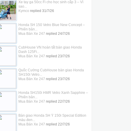
Xe tay ga 50cc Fi cho học sinh cấp 3 – Vì
sao...
Kymco
replied
31/7/26
Honda SH 150 Vetro Blue New Concept –
Phiên bản...
Mua Bán Xe 247
replied
24/7/26
CubHouse VN hoàn tất bàn giao Honda
Dash 125Fi...
Mua Bán Xe 247
replied
23/7/26
Quốc Cường CubHouse bàn giao Honda
SH150i Vetro...
Mua Bán Xe 247
replied
23/7/26
Honda SH150i HMR Vetro Xanh Sapphire –
Phiên bản...
Mua Bán Xe 247
replied
22/7/26
Bàn giao Honda SH Ý 150i Special Edition
màu đen...
Mua Bán Xe 247
replied
22/7/26