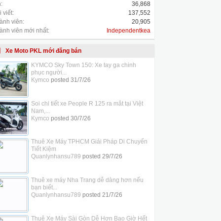
:
36,868
 viết:
137,552
ành viên:
20,905
ành viên mới nhất:
Independentkea
Xe Moto PKL mới đăng bán
KYMCO Sky Town 150: Xe tay ga chinh
phục người...
Kymco
posted
31/7/26
Soi chi tiết xe People R 125 ra mắt tại Việt
Nam,...
Kymco
posted
30/7/26
Thuê Xe Máy TPHCM Giải Pháp Di Chuyển
Tiết Kiệm
Quanlynhansu789
posted
29/7/26
Thuê xe máy Nha Trang dễ dàng hơn nếu
bạn biết...
Quanlynhansu789
posted
21/7/26
Thuê Xe Máy Sài Gòn Dễ Hơn Bao Giờ Hết