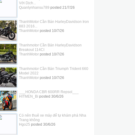
Với Dịch...
Quanlynhansu789
posted
21/7/26
ThanhMotor Cần Bán HarleyDavidson Iron
883 2016...
ThanhMotor
posted
10/7/26
Thanhmotor Cần Bán HarleyDavidson
Breakout 114CI
ThanhMotor
posted
10/7/26
Thanhmotor Cần Bán Triumph Trident 660
Model 2022
ThanhMotor
posted
10/7/26
___HONDA CBR 600RR Repsol___
HITMEN_Bi
posted
30/6/26
Có nên thuê xe máy để tự khám phá Nha
Trang không
Hgo25
posted
30/6/26