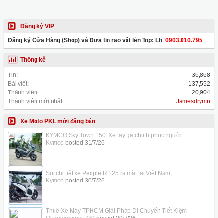
Đăng ký VIP
Đăng ký Cửa Hàng (Shop) và Đưa tin rao vặt lên Top: Lh:
0903.010.795
Thống kê
Tin:
36,868
Bài viết:
137,552
Thành viên:
20,904
Thành viên mới nhất:
Jamesdrymn
Xe Moto PKL mới đăng bán
KYMCO Sky Town 150: Xe tay ga chinh phục người...
Kymco
posted
31/7/26
Soi chi tiết xe People R 125 ra mắt tại Việt Nam,...
Kymco
posted
30/7/26
Thuê Xe Máy TPHCM Giải Pháp Di Chuyển Tiết Kiệm