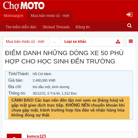
Motosaigon
Mua bán moto cũ - mới
Tìm kiếm diễn đàn
Sticked Threads
Đăng tin
Mua bán moto cũ - mới
...
Loại xe khác
ĐIỂM DANH NHỮNG DÒNG XE 50 PHÙ
HỢP CHO HỌC SINH ĐẾN TRƯỜNG
Tỉnh/Thành:
Hồ Chí Minh
Giá bán:
2,490,000 VNĐ
Địa chỉ:
thủ dầu một, bình dương
Thông tin:
30/12/21
, 0 Trả lời, 1,312 Đọc
CẢNH BÁO! Các bạn nên đến tận nơi xem xe (hàng hóa) và
gặp mặt giao dịch trực tiếp. KHÔNG NÊN chuyển khoản khi
chưa gặp mặt, tránh trường hợp lừa đảo và nhận hàng hóa
không đúng sự thật.
kymco123