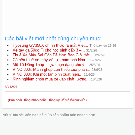
Các bài viết mới nhất cùng chuyên mục:
Hyosung GV350X chính thức ra mắt Việt...
Thứ bảy lúc 16:36
Xe tay ga 50cc Fi cho học sinh cấp 3 –...
31/7/26
Thuê Xe Máy Sài Gòn Dễ Hơn Bao Giờ Hết...
12/7/26
Có nên thuê xe máy để tự khám phá Nha...
12/7/26
Mô Tô Đồng Tháp – lựa chọn đáng chú ý...
25/6/26
VINO 300i: Mảnh ghép còn thiếu của phân...
23/6/26
VINO 300i: Khi một tân binh xuất hiện...
23/6/26
Kinh nghiệm chọn mua xe đạp chất lượng...
18/6/26
30/12/21
(Bạn phải Đăng nhập hoặc Đăng ký để trả lời bài viết.)
Nút "Chia sẻ" đến bạn bè giúp sản phẩm bán nhanh hơn