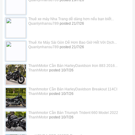
Quanlynhansu789
posted
29/7/26
Thuê xe máy Nha Trang dễ dàng hơn nếu bạn biết...
Quanlynhansu789
posted
21/7/26
Thuê Xe Máy Sài Gòn Dễ Hơn Bao Giờ Hết Với Dịch...
Quanlynhansu789
posted
21/7/26
ThanhMotor Cần Bán HarleyDavidson Iron 883 2016...
ThanhMotor
posted
10/7/26
Thanhmotor Cần Bán HarleyDavidson Breakout 114CI
ThanhMotor
posted
10/7/26
Thanhmotor Cần Bán Triumph Trident 660 Model 2022
ThanhMotor
posted
10/7/26