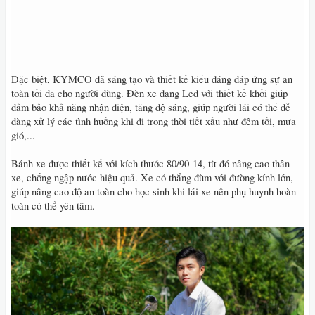
Đặc biệt, KYMCO đã sáng tạo và thiết kế kiểu dáng đáp ứng sự an
toàn tối đa cho người dùng. Đèn xe dạng Led với thiết kế khối giúp
đảm bảo khả năng nhận diện, tăng độ sáng, giúp người lái có thể dễ
dàng xử lý các tình huống khi đi trong thời tiết xấu như đêm tối, mưa
gió,...
Bánh xe được thiết kế với kích thước 80/90-14, từ đó nâng cao thân
xe, chống ngập nước hiệu quả. Xe có thắng đùm với đường kính lớn,
giúp nâng cao độ an toàn cho học sinh khi lái xe nên phụ huynh hoàn
toàn có thể yên tâm.