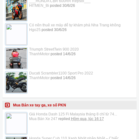
___HONDA CBR 600RR Repsol___
HITMEN_Bi
posted
30/6/26
Có nên thuê xe máy để tự khám phá Nha Trang không
Hgo25
posted
30/6/26
Triumph StreetTwin 900 2020
ThanhMotor
posted
14/6/26
Ducati Scrambler1100 Sport Pro 2022
ThanhMotor
posted
14/6/26
Mua Bán xe tay ga, xe số PKN
Giá Honda Dash 125 Fi Malaysia tháng 8 chỉ từ 74...
Mua Bán Xe 247
replied
Hôm qua, lúc 16:17
Honda Super Cub 110 Xanh Nhớt nhập Nhật – Chiếc...