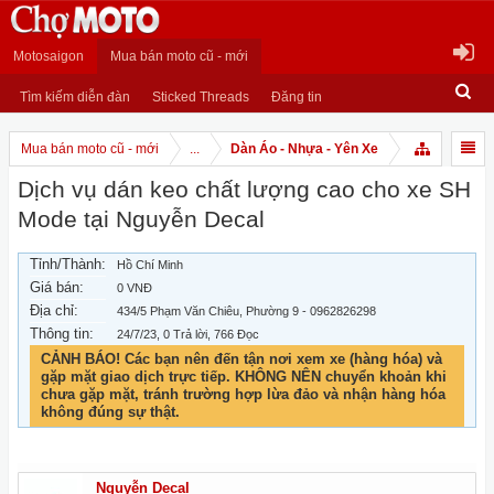
Motosaigon
Mua bán moto cũ - mới
Tìm kiếm diễn đàn
Sticked Threads
Đăng tin
Mua bán moto cũ - mới
...
Dàn Áo - Nhựa - Yên Xe
Dịch vụ dán keo chất lượng cao cho xe SH
Mode tại Nguyễn Decal
Tỉnh/Thành:
Hồ Chí Minh
Giá bán:
0 VNĐ
Địa chỉ:
434/5 Phạm Văn Chiêu, Phường 9 - 0962826298
Thông tin:
24/7/23
, 0 Trả lời, 766 Đọc
CẢNH BÁO! Các bạn nên đến tận nơi xem xe (hàng hóa) và
gặp mặt giao dịch trực tiếp. KHÔNG NÊN chuyển khoản khi
chưa gặp mặt, tránh trường hợp lừa đảo và nhận hàng hóa
không đúng sự thật.
Nguyễn Decal