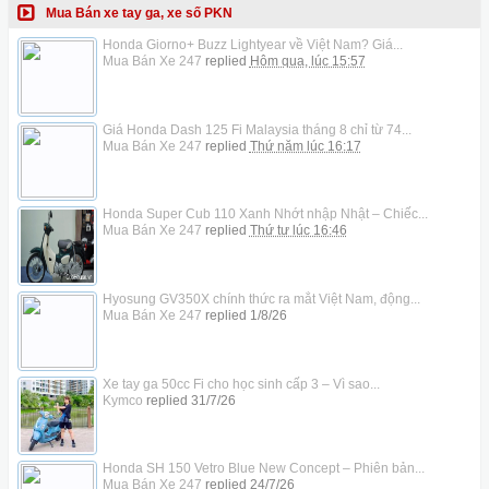
Mua Bán xe tay ga, xe số PKN
Honda Giorno+ Buzz Lightyear về Việt Nam? Giá...
Mua Bán Xe 247
replied
Hôm qua, lúc 15:57
Giá Honda Dash 125 Fi Malaysia tháng 8 chỉ từ 74...
Mua Bán Xe 247
replied
Thứ năm lúc 16:17
Honda Super Cub 110 Xanh Nhớt nhập Nhật – Chiếc...
Mua Bán Xe 247
replied
Thứ tư lúc 16:46
Hyosung GV350X chính thức ra mắt Việt Nam, động...
Mua Bán Xe 247
replied
1/8/26
Xe tay ga 50cc Fi cho học sinh cấp 3 – Vì sao...
Kymco
replied
31/7/26
Honda SH 150 Vetro Blue New Concept – Phiên bản...
Mua Bán Xe 247
replied
24/7/26