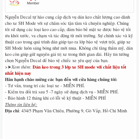
Member
Nguyễn Decal tự hào cung cấp dịch vụ dán keo chất lượng cao dành
cho xe SH Mode với sự chăm sóc tận tâm và chuyên nghiệp. Chúng
tôi sử dụng các loại keo cao cấp, đảm bảo bề mặt xe được bảo vệ tối
ưu khỏi xước, va chạm và tác động từ môi trường. Sự chính xác và kỹ
thuật cao trong quá trình dán giúp tạo ra lớp bảo vệ vượt trội, giúp xe
SH Mode luôn sáng bóng như mới mua. Không chỉ tăng thẩm mỹ, dán
keo còn giúp giữ nguyên giá trị xe trong thời gian dài. Hãy tin tưởng
chọn Nguyễn Decal để bảo vệ chiếc xe yêu quý của bạn.
Xem thêm
Dán keo trong 3 lớp xe SH mode với chất liệu tốt
>➤
:
nhất hiện nay
Hân hạnh chào mừng các bạn đến với cửa hàng chúng tôi:
- Tư vấn, trang trí các loại xe - MIỄN PHÍ.
- Kiểm tra đổi trả sau 5 -7 ngày sử dụng dịch vụ - MIỄN PHÍ.
- Bảo hành 12 tháng khi có lỗi về kỹ thuật - MIỄN PHÍ
Thông tin liên hệ:
Địa chỉ
: 434/5 Phạm Văn Chiêu, Phường 9, Gò Vấp, Hồ Chí Minh