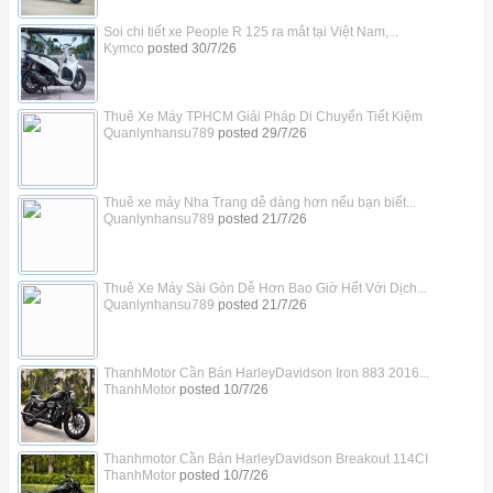
Soi chi tiết xe People R 125 ra mắt tại Việt Nam,...
Kymco
posted
30/7/26
Thuê Xe Máy TPHCM Giải Pháp Di Chuyển Tiết Kiệm
Quanlynhansu789
posted
29/7/26
Thuê xe máy Nha Trang dễ dàng hơn nếu bạn biết...
Quanlynhansu789
posted
21/7/26
Thuê Xe Máy Sài Gòn Dễ Hơn Bao Giờ Hết Với Dịch...
Quanlynhansu789
posted
21/7/26
ThanhMotor Cần Bán HarleyDavidson Iron 883 2016...
ThanhMotor
posted
10/7/26
Thanhmotor Cần Bán HarleyDavidson Breakout 114CI
ThanhMotor
posted
10/7/26