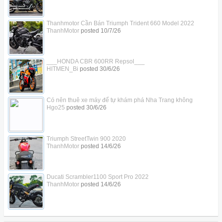
Thanhmotor Cần Bán Triumph Trident 660 Model 2022
ThanhMotor
posted
10/7/26
___HONDA CBR 600RR Repsol___
HITMEN_Bi
posted
30/6/26
Có nên thuê xe máy để tự khám phá Nha Trang không
Hgo25
posted
30/6/26
Triumph StreetTwin 900 2020
ThanhMotor
posted
14/6/26
Ducati Scrambler1100 Sport Pro 2022
ThanhMotor
posted
14/6/26