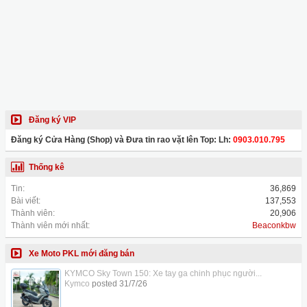
Đăng ký VIP
Đăng ký Cửa Hàng (Shop) và Đưa tin rao vặt lên Top: Lh:
0903.010.795
Thống kê
Tin:
36,869
Bài viết:
137,553
Thành viên:
20,906
Thành viên mới nhất:
Beaconkbw
Xe Moto PKL mới đăng bán
KYMCO Sky Town 150: Xe tay ga chinh phục người...
Kymco
posted
31/7/26