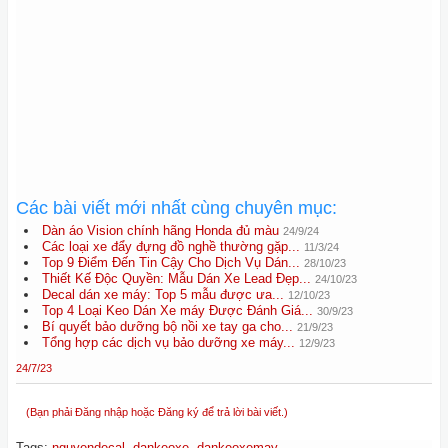
Các bài viết mới nhất cùng chuyên mục:
Dàn áo Vision chính hãng Honda đủ màu
24/9/24
Các loại xe đẩy đựng đồ nghề thường gặp...
11/3/24
Top 9 Điểm Đến Tin Cậy Cho Dịch Vụ Dán...
28/10/23
Thiết Kế Độc Quyền: Mẫu Dán Xe Lead Đẹp...
24/10/23
Decal dán xe máy: Top 5 mẫu được ưa...
12/10/23
Top 4 Loại Keo Dán Xe máy Được Đánh Giá...
30/9/23
Bí quyết bảo dưỡng bộ nồi xe tay ga cho...
21/9/23
Tổng hợp các dịch vụ bảo dưỡng xe máy...
12/9/23
24/7/23
(Bạn phải Đăng nhập hoặc Đăng ký để trả lời bài viết.)
Tags
:
nguyendecal
,
dankeoxe
,
dankeoxemay