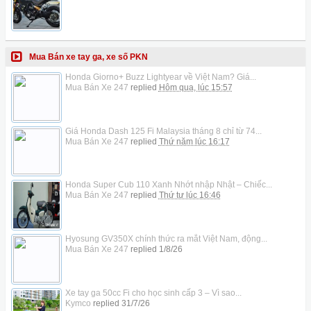
Mua Bán xe tay ga, xe số PKN
Honda Giorno+ Buzz Lightyear về Việt Nam? Giá...
Mua Bán Xe 247
replied
Hôm qua, lúc 15:57
Giá Honda Dash 125 Fi Malaysia tháng 8 chỉ từ 74...
Mua Bán Xe 247
replied
Thứ năm lúc 16:17
Honda Super Cub 110 Xanh Nhớt nhập Nhật – Chiếc...
Mua Bán Xe 247
replied
Thứ tư lúc 16:46
Hyosung GV350X chính thức ra mắt Việt Nam, động...
Mua Bán Xe 247
replied
1/8/26
Xe tay ga 50cc Fi cho học sinh cấp 3 – Vì sao...
Kymco
replied
31/7/26