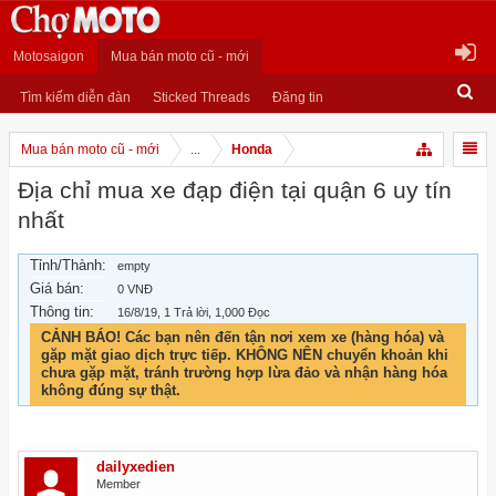
Motosaigon
Mua bán moto cũ - mới
Tìm kiếm diễn đàn
Sticked Threads
Đăng tin
Mua bán moto cũ - mới
...
Honda
Địa chỉ mua xe đạp điện tại quận 6 uy tín
nhất
Tỉnh/Thành:
empty
Giá bán:
0 VNĐ
Thông tin:
16/8/19
, 1 Trả lời, 1,000 Đọc
CẢNH BÁO! Các bạn nên đến tận nơi xem xe (hàng hóa) và
gặp mặt giao dịch trực tiếp. KHÔNG NÊN chuyển khoản khi
chưa gặp mặt, tránh trường hợp lừa đảo và nhận hàng hóa
không đúng sự thật.
dailyxedien
Member