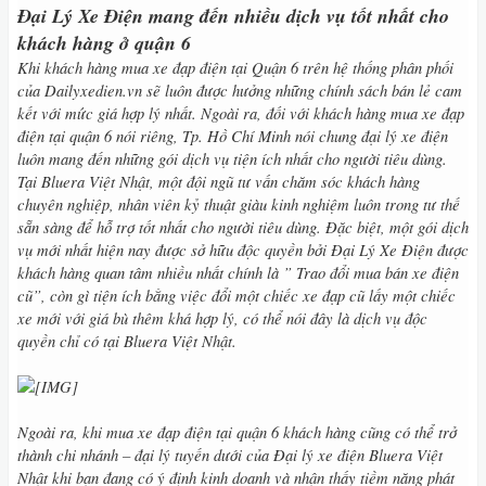
Đại Lý Xe Điện mang đến nhiều dịch vụ tốt nhất cho
khách hàng ở quận 6
Khi khách hàng mua xe đạp điện tại Quận 6 trên hệ thống phân phối
của Dailyxedien.vn sẽ luôn được hưởng những chính sách bán lẻ cam
kết với mức giá hợp lý nhất. Ngoài ra, đối với khách hàng mua xe đạp
điện tại quận 6 nói riêng, Tp. Hồ Chí Minh nói chung đại lý xe điện
luôn mang đến những gói dịch vụ tiện ích nhất cho người tiêu dùng.
Tại Bluera Việt Nhật, một đội ngũ tư vấn chăm sóc khách hàng
chuyên nghiệp, nhân viên kỷ thuật giàu kinh nghiệm luôn trong tư thế
sẵn sàng để hỗ trợ tốt nhất cho người tiêu dùng. Đặc biệt, một gói dịch
vụ mới nhất hiện nay được sở hữu độc quyền bởi Đại Lý Xe Điện được
khách hàng quan tâm nhiều nhất chính là ” Trao đổi mua bán xe điện
cũ”, còn gì tiện ích bằng việc đổi một chiếc xe đạp cũ lấy một chiếc
xe mới với giá bù thêm khá hợp lý, có thể nói đây là dịch vụ độc
quyền chỉ có tại Bluera Việt Nhật.
Ngoài ra, khi mua xe đạp điện tại quận 6 khách hàng cũng có thể trở
thành chi nhánh – đại lý tuyến dưới của Đại lý xe điện Bluera Việt
Nhật khi bạn đang có ý định kinh doanh và nhận thấy tiềm năng phát