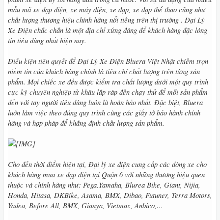
mẫu mã xe đạp điện, xe máy điện, xe đạp, xe đạp thể thao cũng như
chất lượng thương hiệu chính hãng nổi tiếng trên thị trường . Đại Lý
Xe Điện chắc chắn là một địa chỉ xứng đáng để khách hàng đặc lòng
tin tiêu dùng nhất hiện nay.
Điều kiện tiên quyết để Đại Lý Xe Điện Bluera Việt Nhật chiếm trọn
niềm tin của khách hàng chính là tiêu chí chất lượng trên từng sản
phẩm. Mọi chiếc xe đều được kiểm tra chất lượng dưới một quy trình
cực kỳ chuyên nghiệp từ khâu lắp ráp đến chạy thử để mỗi sản phẩm
đến với tay người tiêu dùng luôn là hoàn hảo nhất. Đặc biệt, Bluera
luôn làm việc theo đúng quy trình cùng các giấy tờ bảo hành chính
hãng và hợp pháp để khẳng định chất lượng sản phẩm.
Cho đến thời điểm hiện tại, Đại lý xe điện cung cấp các dòng xe cho
khách hàng mua xe đạp điện tại Quận 6 với những thương hiệu quen
thuộc và chính hãng như: Pega,Yamaha, Blurea Bike, Giant, Nijia,
Honda, Hitasa, DKBike, Asama, BMX, Dibao, Futuner, Terra Motors,
Yadea, Before All, BMX, Gianya, Vietmax, Anbico,…