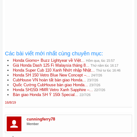
Các bài viết mới nhất cùng chuyên mục:
Honda Giorno+ Buzz Lightyear về Việt...
Hôm qua, lúc 15:57
Giá Honda Dash 125 Fi Malaysia tháng 8...
Thứ năm lúc 16:17
Honda Super Cub 110 Xanh Nhớt nhập Nhật...
Thứ tư lúc 16:46
Honda SH 150 Vetro Blue New Concept –...
24/7/26
CubHouse VN hoàn tất bàn giao Honda...
23/7/26
Quốc Cường CubHouse bàn giao Honda...
23/7/26
Honda SH150i HMR Vetro Xanh Sapphire –...
22/7/26
Bàn giao Honda SH Ý 150i Special...
22/7/26
16/8/19
cunningferry78
Member