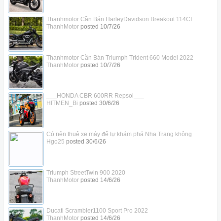
Thanhmotor Cần Bán HarleyDavidson Breakout 114CI
ThanhMotor
posted
10/7/26
Thanhmotor Cần Bán Triumph Trident 660 Model 2022
ThanhMotor
posted
10/7/26
___HONDA CBR 600RR Repsol___
HITMEN_Bi
posted
30/6/26
Có nên thuê xe máy để tự khám phá Nha Trang không
Hgo25
posted
30/6/26
Triumph StreetTwin 900 2020
ThanhMotor
posted
14/6/26
Ducati Scrambler1100 Sport Pro 2022
ThanhMotor
posted
14/6/26