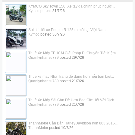
KYMCO Sky Town 150: Xe tay ga chinh phục người...
Kymco
posted
31/7/26
Soi chi tiết xe People R 125 ra mắt tại Việt Nam,...
Kymco
posted
30/7/26
Thuê Xe Máy TPHCM Giải Pháp Di Chuyển Tiết Kiệm
Quanlynhansu789
posted
29/7/26
Thuê xe máy Nha Trang dễ dàng hơn nếu bạn biết...
Quanlynhansu789
posted
21/7/26
Thuê Xe Máy Sài Gòn Dễ Hơn Bao Giờ Hết Với Dịch...
Quanlynhansu789
posted
21/7/26
ThanhMotor Cần Bán HarleyDavidson Iron 883 2016...
ThanhMotor
posted
10/7/26