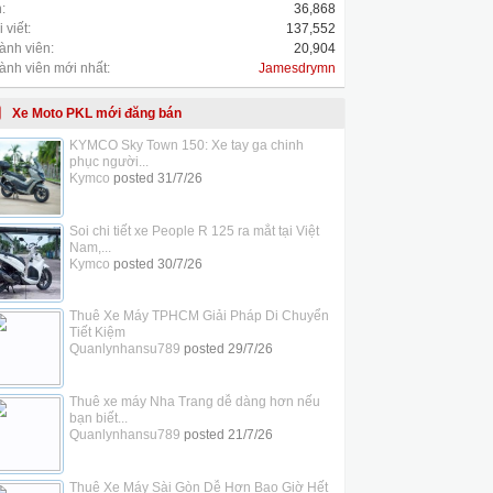
:
36,868
 viết:
137,552
ành viên:
20,904
ành viên mới nhất:
Jamesdrymn
Xe Moto PKL mới đăng bán
KYMCO Sky Town 150: Xe tay ga chinh
phục người...
Kymco
posted
31/7/26
Soi chi tiết xe People R 125 ra mắt tại Việt
Nam,...
Kymco
posted
30/7/26
Thuê Xe Máy TPHCM Giải Pháp Di Chuyển
Tiết Kiệm
Quanlynhansu789
posted
29/7/26
Thuê xe máy Nha Trang dễ dàng hơn nếu
bạn biết...
Quanlynhansu789
posted
21/7/26
Thuê Xe Máy Sài Gòn Dễ Hơn Bao Giờ Hết