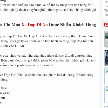
Tin
lâu dài nên chế độ bảo hành và hỗ trợ kỹ thuật sau bán hàng rất
Bài
có đội ngũ kỹ thuật chuyên nghiệp thường được khách hàng đánh giá
Th
Th
ịa Chỉ Mua
Xe Đạp Dĩ An
Được Nhiều Khách Hàng
g xe đạp Dĩ An, Xe Đạp Giá Kho là địa chỉ đáng tham khảo. Cửa
hãng, giá hợp lý và chính sách bảo hành rõ ràng, đáp ứng tốt nhu
ại khu vực Dĩ An.
ng xe phục vụ các nhu cầu khác nhau từ học tập, di chuyển hằng
o. Bên cạnh đó, mức giá được phân bổ ở nhiều phân khúc giúp khách
phẩm phù hợp với ngân sách của mình.
Xe Đạp Giá Kho là danh mục sản phẩm khá đa dạng. Khách hàng
 dòng:
 thao
m và nữ
ẻ em
p.