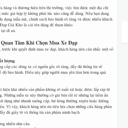
.
ửa hàng và thương hiệu trên thị trường, việc tìm được một địa chỉ
ới mức giá hợp lý không phải lúc nào cũng dễ dàng. Nếu bạn đang
đa dạng mẫu mã, chính sách bảo hành rõ ràng và được nhiều khách
 Đạp Giá Kho là cái tên đáng để tham khảo.
n Quan Tâm Khi Chọn Mua Xe Đạp
 trước khi quyết định mua xe đạp, khách hàng nên cân nhắc một số
ất lượng
g cấp các dòng xe có nguồn gốc rõ ràng, đầy đủ thông tin về
hế độ bảo hành. Điều này giúp người mua yên tâm hơn trong quá
ất hiện khá nhiều sản phẩm không rõ xuất xứ hoặc được lắp ráp từ
g. Những mẫu xe này thường có giá bán rất rẻ nhưng lại tiềm ẩn
nh sử dụng như nhanh xuống cấp, hư hỏng thường xuyên hoặc không
yển. Vì vậy, khách hàng nên ưu tiên lựa chọn những cửa hàng phân
đầy đủ giấy tờ và thông tin sản phẩm minh bạch.