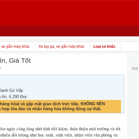
, xe gắn máy khác
Xe tay ga, xe gắn máy khác
Loại xe khác
n, Giá Tốt
6
.
Nút
Oanh Gò Vấp
ả lời, 6,290 Đọc
hàng hóa) và gặp mặt giao dịch trực tiếp. KHÔNG NÊN
g hợp lừa đảo và nhận hàng hóa không đúng sự thật.
n ngày càng tăng nhờ tính tiết kiệm, thân thiện môi trường và tốt
nhiều đối tượng như học sinh, sinh viên, nhân viên văn phòng và