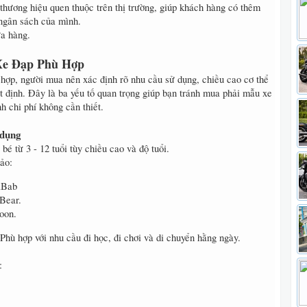
thương hiệu quen thuộc trên thị trường, giúp khách hàng có thêm
 ngân sách của mình.
Xe Đạp Phù Hợp
hợp, người mua nên xác định rõ nhu cầu sử dụng, chiều cao cơ thể
t định. Đây là ba yếu tố quan trọng giúp bạn tránh mua phải mẫu xe
h chi phí không cần thiết.
 dụng
é từ 3 - 12 tuổi tùy chiều cao và độ tuổi.
ảo:
lBab
Bear.
oon.
 Phù hợp với nhu cầu đi học, đi chơi và di chuyển hằng ngày.
: