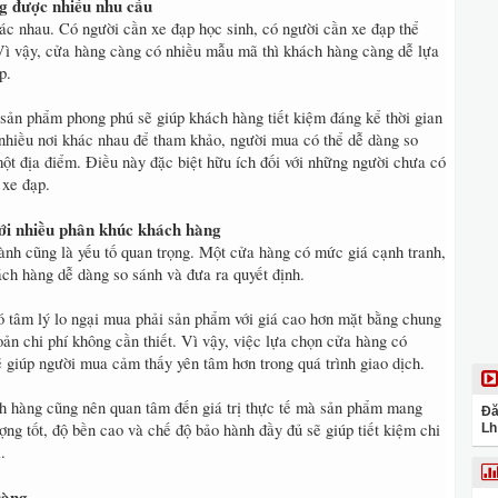
g được nhiều nhu cầu
ác nhau. Có người cần xe đạp học sinh, có người cần xe đạp thể
 Vì vậy, cửa hàng càng có nhiều mẫu mã thì khách hàng càng dễ lựa
p.
ản phẩm phong phú sẽ giúp khách hàng tiết kiệm đáng kể thời gian
 nhiều nơi khác nhau để tham khảo, người mua có thể dễ dàng so
ột địa điểm. Điều này đặc biệt hữu ích đối với những người chưa có
 xe đạp.
ới nhiều phân khúc khách hàng
ành cũng là yếu tố quan trọng. Một cửa hàng có mức giá cạnh tranh,
ách hàng dễ dàng so sánh và đưa ra quyết định.
 tâm lý lo ngại mua phải sản phẩm với giá cao hơn mặt bằng chung
ản chi phí không cần thiết. Vì vậy, việc lựa chọn cửa hàng có
 giúp người mua cảm thấy yên tâm hơn trong quá trình giao dịch.
h hàng cũng nên quan tâm đến giá trị thực tế mà sản phẩm mang
Đă
ượng tốt, độ bền cao và chế độ bảo hành đầy đủ sẽ giúp tiết kiệm chi
Lh
.
ràng