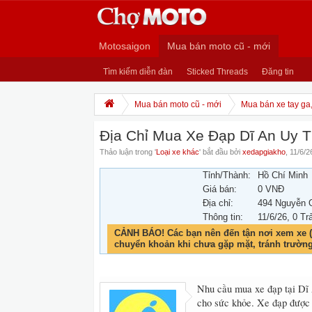
Motosaigon
Mua bán moto cũ - mới
Tìm kiếm diễn đàn
Sticked Threads
Đăng tin
Mua bán moto cũ - mới
Mua bán xe tay ga
Địa Chỉ Mua Xe Đạp Dĩ An Uy Tí
Thảo luận trong '
Loại xe khác
' bắt đầu bởi
xedapgiakho
,
11/6/2
Tỉnh/Thành:
Hồ Chí Minh
Giá bán:
0 VNĐ
Địa chỉ:
494 Nguyễn 
Thông tin:
11/6/26
, 0 Tr
CẢNH BÁO! Các bạn nên đến tận nơi xem xe (
chuyển khoản khi chưa gặp mặt, tránh trườn
Nhu cầu mua xe đạp tại Dĩ A
cho sức khỏe. Xe đạp được 