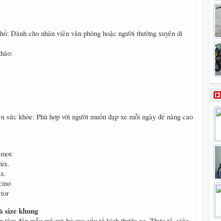
phố: Dành cho nhân viên văn phòng hoặc người thường xuyên di
khảo:
yện sức khỏe: Phù hợp với người muốn đạp xe mỗi ngày để nâng cao
amor.
nix.
x.
cino
tor
à size khung
n tâm đến mẫu mã mà bỏ qua yếu tố kích thước xe. Thực tế, việc