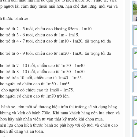
p người lái cảm thấy thoải mái hơn, hạn chế đau lưng, mỏi vai và
.
h thước bánh xe:
o trẻ từ 2 - 5 tuổi, chiều cao khoảng 85cm - 1m10.
 trẻ từ 3 - 6 tuổi, chiều cao từ 1m - 1m15.
 trẻ từ 4 - 7 tuổi, chiều cao từ 1m10 - 1m20, tải trọng tối đa
 trẻ từ 6 - 9 tuổi, chiều cao từ 1m20 - 1m30, tải trọng tối đa
o trẻ từ 7 - 10 tuổi, chiều cao từ 1m30 - 1m40.
o trẻ từ 8 - 10 tuổi, chiều cao từ 1m30 - 1m50.
o trẻ trên 10 tuổi, chiều cao từ 1m40 - 1m55.
ho người có chiều cao từ 1m50 - 1m65.
cho người có chiều cao từ 1m60 - 1m75.
o người có chiều cao từ 1m70 trở lên.
 bánh xe, còn một số thương hiệu trên thị trường sẽ sử dụng bảng
 khung và kích cỡ bánh 700c. Khi mua khách hàng nên lựa chọn và
hơn hãy nhờ nhân viên tư vấn thật kỹ trước khi chọn mua.
 nên lựa chọn kích thước bánh xe phù hợp với độ tuổi và chiều cao
hiển dễ dàng và an toàn.