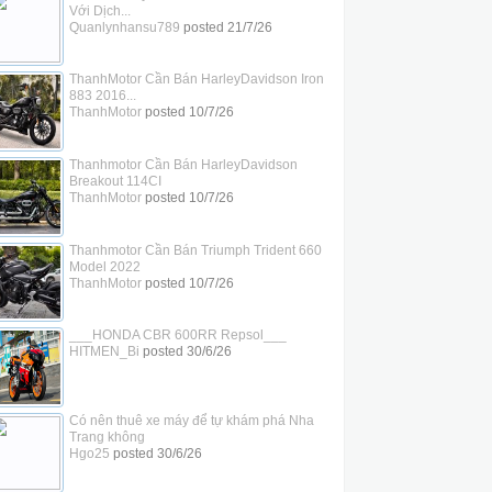
Với Dịch...
Quanlynhansu789
posted
21/7/26
ThanhMotor Cần Bán HarleyDavidson Iron
883 2016...
ThanhMotor
posted
10/7/26
Thanhmotor Cần Bán HarleyDavidson
Breakout 114CI
ThanhMotor
posted
10/7/26
Thanhmotor Cần Bán Triumph Trident 660
Model 2022
ThanhMotor
posted
10/7/26
___HONDA CBR 600RR Repsol___
HITMEN_Bi
posted
30/6/26
Có nên thuê xe máy để tự khám phá Nha
Trang không
Hgo25
posted
30/6/26