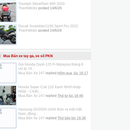
Triumph StreetTwin 900 2020
ThanhMotor
posted
14/6/26
Ducati Scrambler1100 Sport Pro 2022
ThanhMotor
posted
14/6/26
Mua Bán xe tay ga, xe số PKN
Giá Honda Dash 125 Fi Malaysia tháng 8
chỉ từ 74...
Mua Bán Xe 247
replied
Hôm qua, lúc 16:17
Honda Super Cub 110 Xanh Nhớt nhập
Nhật – Chiếc...
Mua Bán Xe 247
replied
Thứ tư lúc 16:46
Hyosung GV350X chính thức ra mắt Việt
Nam, động...
Mua Bán Xe 247
replied
Thứ bảy lúc 16:36