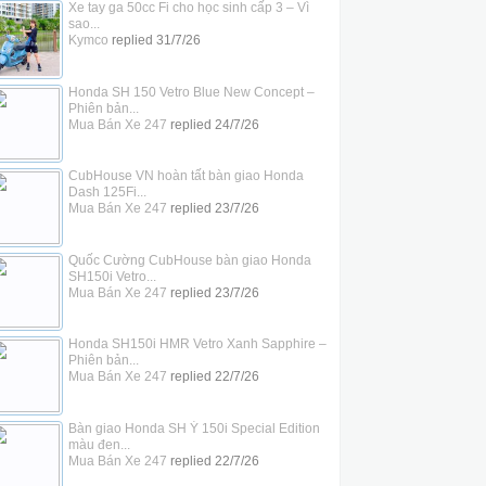
Xe tay ga 50cc Fi cho học sinh cấp 3 – Vì
sao...
Kymco
replied
31/7/26
Honda SH 150 Vetro Blue New Concept –
Phiên bản...
Mua Bán Xe 247
replied
24/7/26
CubHouse VN hoàn tất bàn giao Honda
Dash 125Fi...
Mua Bán Xe 247
replied
23/7/26
Quốc Cường CubHouse bàn giao Honda
SH150i Vetro...
Mua Bán Xe 247
replied
23/7/26
Honda SH150i HMR Vetro Xanh Sapphire –
Phiên bản...
Mua Bán Xe 247
replied
22/7/26
Bàn giao Honda SH Ý 150i Special Edition
màu đen...
Mua Bán Xe 247
replied
22/7/26