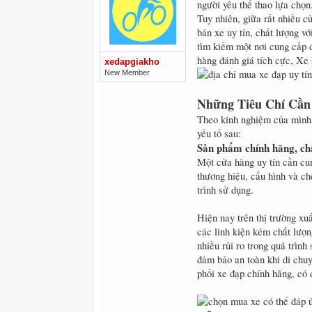
người yêu thể thao lựa chọn
Tuy nhiên, giữa rất nhiều c
bán xe uy tín, chất lượng v
tìm kiếm một nơi cung cấp 
hàng đánh giá tích cực, Xe
xedapgiakho
New Member
Những Tiêu Chí Cầ
Theo kinh nghiệm của mình,
yếu tố sau:
Sản phẩm chính hãng, ch
Một cửa hàng uy tín cần cun
thương hiệu, cấu hình và c
trình sử dụng.
Hiện nay trên thị trường xu
các linh kiện kém chất lượn
nhiều rủi ro trong quá trì
đảm bảo an toàn khi di chu
phối xe đạp chính hãng, có 