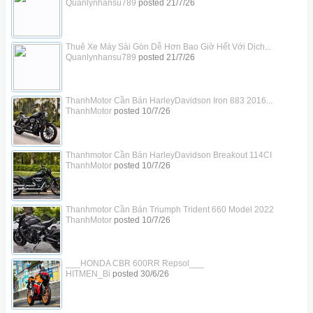
Quanlynhansu789
posted
21/7/26
Thuê Xe Máy Sài Gòn Dễ Hơn Bao Giờ Hết Với Dịch...
Quanlynhansu789
posted
21/7/26
ThanhMotor Cần Bán HarleyDavidson Iron 883 2016...
ThanhMotor
posted
10/7/26
Thanhmotor Cần Bán HarleyDavidson Breakout 114CI
ThanhMotor
posted
10/7/26
Thanhmotor Cần Bán Triumph Trident 660 Model 2022
ThanhMotor
posted
10/7/26
___HONDA CBR 600RR Repsol___
HITMEN_Bi
posted
30/6/26