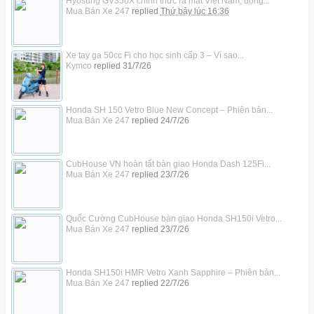
Hyosung GV350X chính thức ra mắt Việt Nam, động...
Mua Bán Xe 247
replied
Thứ bảy lúc 16:36
Xe tay ga 50cc Fi cho học sinh cấp 3 – Vì sao...
Kymco
replied
31/7/26
Honda SH 150 Vetro Blue New Concept – Phiên bản...
Mua Bán Xe 247
replied
24/7/26
CubHouse VN hoàn tất bàn giao Honda Dash 125Fi...
Mua Bán Xe 247
replied
23/7/26
Quốc Cường CubHouse bàn giao Honda SH150i Vetro...
Mua Bán Xe 247
replied
23/7/26
Honda SH150i HMR Vetro Xanh Sapphire – Phiên bản...
Mua Bán Xe 247
replied
22/7/26