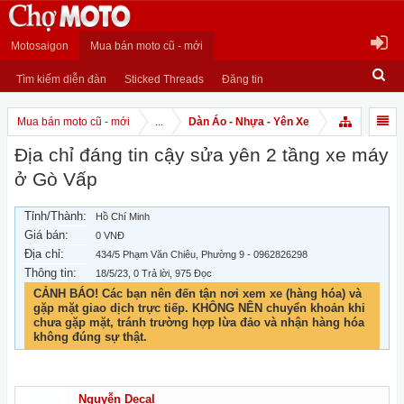
Motosaigon
Mua bán moto cũ - mới
Tìm kiếm diễn đàn
Sticked Threads
Đăng tin
Mua bán moto cũ - mới
...
Dàn Áo - Nhựa - Yên Xe
Địa chỉ đáng tin cậy sửa yên 2 tầng xe máy
ở Gò Vấp
Tỉnh/Thành:
Hồ Chí Minh
Giá bán:
0 VNĐ
Địa chỉ:
434/5 Phạm Văn Chiêu, Phường 9 - 0962826298
Thông tin:
18/5/23
, 0 Trả lời, 975 Đọc
CẢNH BÁO! Các bạn nên đến tận nơi xem xe (hàng hóa) và
gặp mặt giao dịch trực tiếp. KHÔNG NÊN chuyển khoản khi
chưa gặp mặt, tránh trường hợp lừa đảo và nhận hàng hóa
không đúng sự thật.
Nguyễn Decal