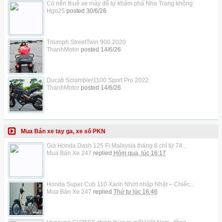
Có nên thuê xe máy để tự khám phá Nha Trang không
Hgo25
posted
30/6/26
Triumph StreetTwin 900 2020
ThanhMotor
posted
14/6/26
Ducati Scrambler1100 Sport Pro 2022
ThanhMotor
posted
14/6/26
Mua Bán xe tay ga, xe số PKN
Giá Honda Dash 125 Fi Malaysia tháng 8 chỉ từ 74...
Mua Bán Xe 247
replied
Hôm qua, lúc 16:17
Honda Super Cub 110 Xanh Nhớt nhập Nhật – Chiếc...
Mua Bán Xe 247
replied
Thứ tư lúc 16:46