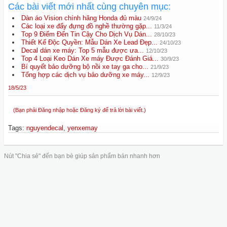
Các bài viết mới nhất cùng chuyên mục:
Dàn áo Vision chính hãng Honda đủ màu
24/9/24
Các loại xe đẩy đựng đồ nghề thường gặp...
11/3/24
Top 9 Điểm Đến Tin Cậy Cho Dịch Vụ Dán...
28/10/23
Thiết Kế Độc Quyền: Mẫu Dán Xe Lead Đẹp...
24/10/23
Decal dán xe máy: Top 5 mẫu được ưa...
12/10/23
Top 4 Loại Keo Dán Xe máy Được Đánh Giá...
30/9/23
Bí quyết bảo dưỡng bộ nồi xe tay ga cho...
21/9/23
Tổng hợp các dịch vụ bảo dưỡng xe máy...
12/9/23
18/5/23
(Bạn phải Đăng nhập hoặc Đăng ký để trả lời bài viết.)
Tags
:
nguyendecal
,
yenxemay
Nút "Chia sẻ" đến bạn bè giúp sản phẩm bán nhanh hơn