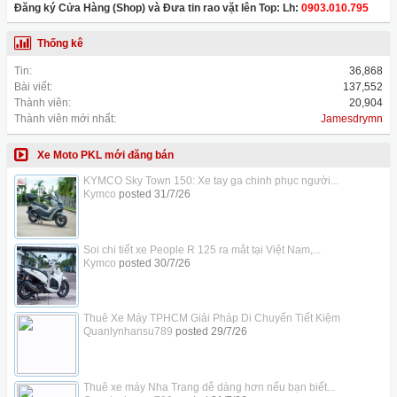
Đăng ký Cửa Hàng (Shop) và Đưa tin rao vặt lên Top: Lh:
0903.010.795
Thống kê
Tin:
36,868
Bài viết:
137,552
Thành viên:
20,904
Thành viên mới nhất:
Jamesdrymn
Xe Moto PKL mới đăng bán
KYMCO Sky Town 150: Xe tay ga chinh phục người...
Kymco
posted
31/7/26
Soi chi tiết xe People R 125 ra mắt tại Việt Nam,...
Kymco
posted
30/7/26
Thuê Xe Máy TPHCM Giải Pháp Di Chuyển Tiết Kiệm
Quanlynhansu789
posted
29/7/26
Thuê xe máy Nha Trang dễ dàng hơn nếu bạn biết...