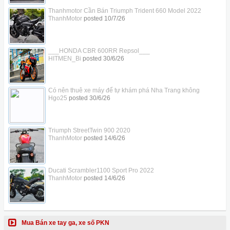
Thanhmotor Cần Bán Triumph Trident 660 Model 2022
ThanhMotor
posted
10/7/26
___HONDA CBR 600RR Repsol___
HITMEN_Bi
posted
30/6/26
Có nên thuê xe máy để tự khám phá Nha Trang không
Hgo25
posted
30/6/26
Triumph StreetTwin 900 2020
ThanhMotor
posted
14/6/26
Ducati Scrambler1100 Sport Pro 2022
ThanhMotor
posted
14/6/26
Mua Bán xe tay ga, xe số PKN