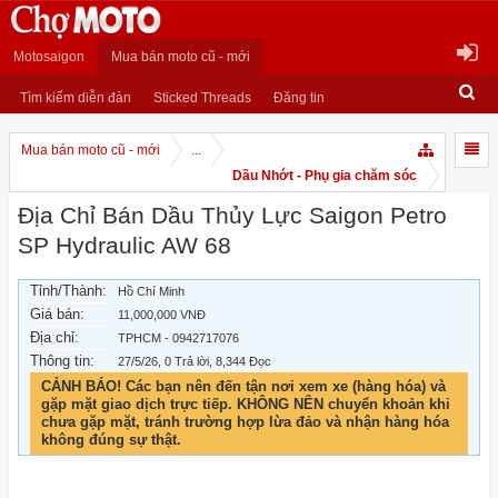
Motosaigon
Mua bán moto cũ - mới
Tìm kiếm diễn đàn
Sticked Threads
Đăng tin
Mua bán moto cũ - mới
...
Dầu Nhớt - Phụ gia chăm sóc
Địa Chỉ Bán Dầu Thủy Lực Saigon Petro
SP Hydraulic AW 68
Tỉnh/Thành:
Hồ Chí Minh
Giá bán:
11,000,000 VNĐ
Địa chỉ:
TPHCM - 0942717076
Thông tin:
27/5/26
, 0 Trả lời, 8,344 Đọc
CẢNH BÁO! Các bạn nên đến tận nơi xem xe (hàng hóa) và
gặp mặt giao dịch trực tiếp. KHÔNG NÊN chuyển khoản khi
chưa gặp mặt, tránh trường hợp lừa đảo và nhận hàng hóa
không đúng sự thật.