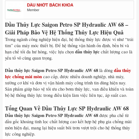
DẦU NHỚT BÁCH KHOA
Member
Dầu Thủy Lực Saigon Petro SP Hydraulic AW 68 –
Giải Pháp Bảo Vệ Hệ Thống Thủy Lực Hiệu Quả
Trong ngành công nghiệp hiện đại, hệ thống thủy lực được ví như “trái
tim” của máy móc thiết bị. Để hệ thống vận hành ổn định, bền bỉ và
dầu thủy lực
hạn chế tối đa hư hỏng, việc lựa chọn
chất lượng cao là
yếu tố vô cùng quan trọng.
Dầu thủy lực Saigon Petro SP Hydraulic AW 68
dầu thủy
là dòng
lực chống mài mòn
cao cấp, được nhiều doanh nghiệp, nhà máy,
xưởng cơ khí và đơn vị vận hành máy công trình tin dùng hiện nay.
Sản phẩm giúp bảo vệ tối ưu cho bơm thủy lực, van điều khiển và toàn
bộ hệ thống thủy lực trong điều kiện làm việc liên tục, áp suất cao.
Tổng Quan Về Dầu Thủy Lực SP Hydraulic AW 68
Dầu thủy lực Saigon Petro SP Hydraulic AW 68
được pha chế từ
dầu gốc khoáng tinh lọc chất lượng cao kết hợp hệ phụ gia chống mài
mòn hiện đại, mang lại hiệu suất bôi trơn vượt trội cho hệ thống thủy
lực công nghiệp.