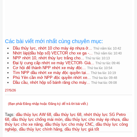
Các bài viết mới nhất cùng chuyên mục:
Dầu thủy lực, nhớt 10 cho máy ép nhựa ở...
Thứ năm lúc 10:42
Nhớt láp(dầu hộp số) VECTOR cho xe ga -...
Thứ năm lúc 10:40
NPP nhớt 10, nhớt thủy lực trắng cho...
Thứ tư lúc 10:13
Đại lý cung cấp nhớt xe máy VECTOR- Giá...
Thứ tư lúc 09:46
Cơ hội để thành NPP nhớt xe máy độc...
Thứ ba lúc 10:54
Tìm NPP dầu nhớt xe máy độc quyền tại...
Thứ ba lúc 10:19
Phú Yên cần mở NPP độc quyền nhớt xe...
Thứ ba lúc 09:48
Dầu cầu, nhớt hộp số bánh răng cho máy...
Thứ hai lúc 09:08
27/5/26
(Bạn phải Đăng nhập hoặc Đăng ký để trả lời bài viết.)
Tags
:
dầu thủy lực AW 68
,
dầu thủy lực 68
,
nhớt thủy lực SG Petro
68
,
dầu thủy lực chống mài mòn
,
dầu thủy lực cho máy ép nhựa
,
dầu
thủy lực cho xe nâng
,
dầu thủy lực cho máy CNC
,
dầu thủy lực công
nghiệp
,
dầu thủy lực chính hãng
,
dầu thủy lực giá tốt