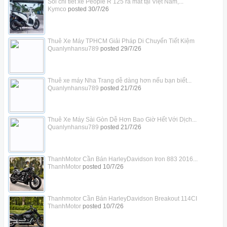
Soi chi tiết xe People R 125 ra mắt tại Việt Nam,...
Kymco
posted
30/7/26
Thuê Xe Máy TPHCM Giải Pháp Di Chuyển Tiết Kiệm
Quanlynhansu789
posted
29/7/26
Thuê xe máy Nha Trang dễ dàng hơn nếu bạn biết...
Quanlynhansu789
posted
21/7/26
Thuê Xe Máy Sài Gòn Dễ Hơn Bao Giờ Hết Với Dịch...
Quanlynhansu789
posted
21/7/26
ThanhMotor Cần Bán HarleyDavidson Iron 883 2016...
ThanhMotor
posted
10/7/26
Thanhmotor Cần Bán HarleyDavidson Breakout 114CI
ThanhMotor
posted
10/7/26