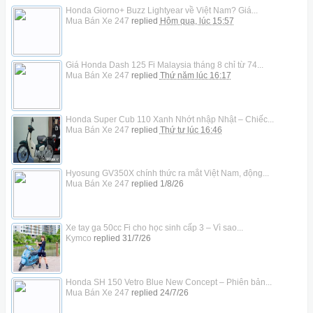
Honda Giorno+ Buzz Lightyear về Việt Nam? Giá...
Mua Bán Xe 247
replied
Hôm qua, lúc 15:57
Giá Honda Dash 125 Fi Malaysia tháng 8 chỉ từ 74...
Mua Bán Xe 247
replied
Thứ năm lúc 16:17
Honda Super Cub 110 Xanh Nhớt nhập Nhật – Chiếc...
Mua Bán Xe 247
replied
Thứ tư lúc 16:46
Hyosung GV350X chính thức ra mắt Việt Nam, động...
Mua Bán Xe 247
replied
1/8/26
Xe tay ga 50cc Fi cho học sinh cấp 3 – Vì sao...
Kymco
replied
31/7/26
Honda SH 150 Vetro Blue New Concept – Phiên bản...
Mua Bán Xe 247
replied
24/7/26