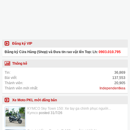
Đăng ký VIP
Đăng ký Cửa Hàng (Shop) và Đưa tin rao vặt lên Top: Lh:
0903.010.795
Thống kê
Tin:
36,869
Bài viết:
137,553
Thành viên:
20,905
Thành viên mới nhất:
Independentkea
Xe Moto PKL mới đăng bán
KYMCO Sky Town 150: Xe tay ga chinh phục người...
Kymco
posted
31/7/26