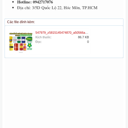
Hotline: 0942717076
Địa chỉ: 3/5D Quốc Lộ 22, Hóc Môn, TP.HCM
Các file đính kèm:
547979_z5815145474870_a50566a70d4f26962d7fa089282e0c67.jpg
Kích thước:
86.7 KB
Đọc:
0