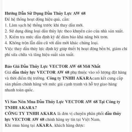
Hướng Dẫn Sử Dụng Dầu Thủy Lực AW 68
Để hệ thống hoạt động hiệu quả, cần:
1. Làm sạch hệ thống trước khi thay dầu mới.
2. Sử dụng đúng loại dầu thủy lực theo khuyến cáo của nhà sản xuất.
3. Kiểm tra mức dầu định kỳ để đảm bảo khả năng bôi trơn.
4. Không trộn lẫn dầu cũ với dầu mới khác chủng loại.
Việc thay dầu thủy lực định kỳ giúp thiết bị hoạt động bền bỉ, giảm chi
phí sửa chữa và tăng hiệu suất sản xuất.
Báo Giá Dầu Thủy Lực VECTOR AW 68 Mới Nhất
dầu thủy lực VECTOR AW 68
Giá
phụ thuộc vào số lượng đặt hàng
Công ty TNHH AKARA
và thời điểm thị trường.
cam kết cung cấp
sản phẩm chính hãng với mức giá cạnh tranh và hỗ trợ giao hàng
nhanh toàn quốc.
Vì Sao Nên Mua Dầu Thủy Lực VECTOR AW 68 Tại Công ty
TNHH AKARA?
CÔNG TY TNHH AKARA
dầu thủy
là đơn vị chuyên phân phối
lực VECTOR AW 68
chính hãng uy tín tại Việt Nam.
AKARA
Khi mua hàng tại
, khách hàng được: