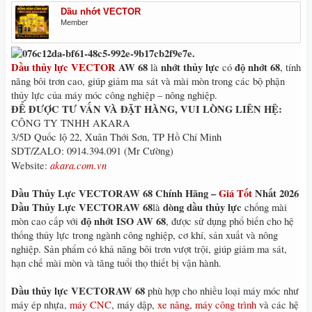
Dầu nhớt VECTOR
Member
Dầu thủy lực VECTOR
AW 68
nhớt thủy lực
độ nhớt 68
là
có
, tính
năng bôi trơn cao, giúp giảm ma sát và mài mòn trong các bộ phận
thủy lực của máy móc công nghiệp – nông nghiệp.
ĐỂ ĐƯỢC TƯ VẤN VÀ ĐẶT HÀNG, VUI LÒNG LIÊN HỆ:
CÔNG TY TNHH AKARA
3/5D Quốc lộ 22, Xuân Thới Sơn, TP Hồ Chí Minh
SDT/ZALO: 0914.394.091 (Mr Cường)
akara.com.vn
Website:
Dầu Thủy Lực VECTORAW 68 Chính Hãng –
Giá Tốt
Nhất 2026
Dầu Thủy Lực VECTORAW 68
dòng dầu thủy lực
là
chống mài
độ nhớt ISO AW 68
mòn cao cấp với
, được sử dụng phổ biến cho hệ
thống thủy lực trong ngành công nghiệp, cơ khí, sản xuất và nông
nghiệp. Sản phẩm có khả năng bôi trơn vượt trội, giúp giảm ma sát,
hạn chế mài mòn và tăng tuổi thọ thiết bị vận hành.
Dầu thủy lực VECTORAW 68
phù hợp cho nhiều loại máy móc như
máy ép nhựa,
máy CNC
, máy dập,
xe nâng
,
máy công trình
và các hệ