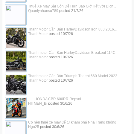
Thuê Xe Máy Sài Gòn Dễ Hơn Bao Giờ Hết Với Dịch...
Quanlynhansu789
posted
21/7/26
ThanhMotor Cần Bán HarleyDavidson Iron 883 2016...
ThanhMotor
posted
10/7/26
Thanhmotor Cần Bán HarleyDavidson Breakout 114CI
ThanhMotor
posted
10/7/26
Thanhmotor Cần Bán Triumph Trident 660 Model 2022
ThanhMotor
posted
10/7/26
___HONDA CBR 600RR Repsol___
HITMEN_Bi
posted
30/6/26
Có nên thuê xe máy để tự khám phá Nha Trang không
Hgo25
posted
30/6/26