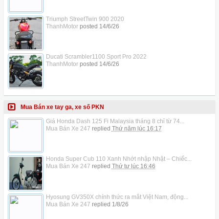
Triumph StreetTwin 900 2020
ThanhMotor
posted
14/6/26
Ducati Scrambler1100 Sport Pro 2022
ThanhMotor
posted
14/6/26
Mua Bán xe tay ga, xe số PKN
Giá Honda Dash 125 Fi Malaysia tháng 8 chỉ từ 74...
Mua Bán Xe 247
replied
Thứ năm lúc 16:17
Honda Super Cub 110 Xanh Nhớt nhập Nhật – Chiếc...
Mua Bán Xe 247
replied
Thứ tư lúc 16:46
Hyosung GV350X chính thức ra mắt Việt Nam, động...
Mua Bán Xe 247
replied
1/8/26