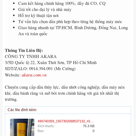
Cam kết hàng chính hãng 100%, đầy đủ CO, CQ
Giá tốt cho đại lý và nhà máy
Hỗ trợ kỹ thuật tận nơi
Tư vấn lựa chọn dầu phù hợp theo từng hệ thống máy móc
Giao hàng nhanh tại TP.HCM, Bình Dương, Đồng Nai, Long
An và toàn quốc
Thông Tin Liên Hệ:
CÔNG TY TNHH AKARA
3/5D Quốc lộ 22, Xuân Thới Sơn, TP Hồ Chí Minh
SDT/ZALO: 0914.394.091 (Mr Cường)
akara.com.vn
Website:
Chuyên cung cấp dầu thủy lực, dầu nhớt công nghiệp, dầu máy nén
khí, dầu bánh răng và mỡ bôi trơn chính hãng với giá tốt nhất thị
trường.
Các file đính kèm:
490740359_1557302068537132_4184691160153856720_n.jpg
Kích thước:
75.3 KB
Đọc:
0