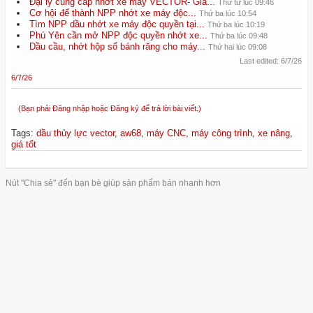
Đại lý cung cấp nhớt xe máy VECTOR- Giá...
Thứ tư lúc 09:46
Cơ hội để thành NPP nhớt xe máy độc...
Thứ ba lúc 10:54
Tìm NPP dầu nhớt xe máy độc quyền tại...
Thứ ba lúc 10:19
Phú Yên cần mở NPP độc quyền nhớt xe...
Thứ ba lúc 09:48
Dầu cầu, nhớt hộp số bánh răng cho máy...
Thứ hai lúc 09:08
Last edited:
6/7/26
6/7/26
(Bạn phải Đăng nhập hoặc Đăng ký để trả lời bài viết.)
Tags
:
dầu thủy lực vector
,
aw68
,
máy CNC
,
máy công trình
,
xe nâng
,
giá tốt
Nút "Chia sẻ" đến bạn bè giúp sản phẩm bán nhanh hơn