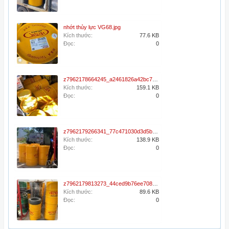
nhớt thủy lực VG68.jpg
Kích thước:
77.6 KB
Đọc:
0
z7962178664245_a2461826a42bc7f2f9fb9885754a7918.jpg
Kích thước:
159.1 KB
Đọc:
0
z7962179266341_77c471030d3d5bc295286a6e4dbbdeb7.jpg
Kích thước:
138.9 KB
Đọc:
0
z7962179813273_44ced9b76ee7083a45a2eca2fb644169.jpg
Kích thước:
89.6 KB
Đọc:
0