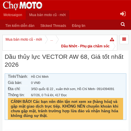
Motosaigon
Mua bán moto cũ - mới
Tìm kiếm diễn đàn
Sticked Threads
Đăng tin
Mua bán moto cũ - mới
...
Dầu Nhớt - Phụ gia chăm sóc
Dầu thủy lực VECTOR AW 68, Giá tốt nhất
2026
Tỉnh/Thành:
Hồ Chí Minh
Giá bán:
0 VNĐ
Địa chỉ:
3/5D quốc lộ 22 , xuân thới sơn, Hồ Chí Minh- 0914394091
Thông tin:
6/7/26
, 0 Trả lời, 417 Đọc
CẢNH BÁO! Các bạn nên đến tận nơi xem xe (hàng hóa) và
gặp mặt giao dịch trực tiếp. KHÔNG NÊN chuyển khoản khi
chưa gặp mặt, tránh trường hợp lừa đảo và nhận hàng hóa
không đúng sự thật.