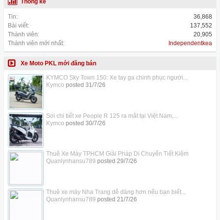
Thống kê
Tin:
36,868
Bài viết:
137,552
Thành viên:
20,905
Thành viên mới nhất:
Independentkea
Xe Moto PKL mới đăng bán
KYMCO Sky Town 150: Xe tay ga chinh phục người...
Kymco
posted
31/7/26
Soi chi tiết xe People R 125 ra mắt tại Việt Nam,...
Kymco
posted
30/7/26
Thuê Xe Máy TPHCM Giải Pháp Di Chuyển Tiết Kiệm
Quanlynhansu789
posted
29/7/26
Thuê xe máy Nha Trang dễ dàng hơn nếu bạn biết...
Quanlynhansu789
posted
21/7/26