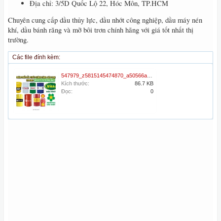
Địa chỉ: 3/5D Quốc Lộ 22, Hóc Môn, TP.HCM
Chuyên cung cấp dầu thủy lực, dầu nhớt công nghiệp, dầu máy nén
khí, dầu bánh răng và mỡ bôi trơn chính hãng với giá tốt nhất thị
trường.
Các file đính kèm:
547979_z5815145474870_a50566a70d4f26962d7fa089282e0c67.jpg
Kích thước:
86.7 KB
Đọc:
0