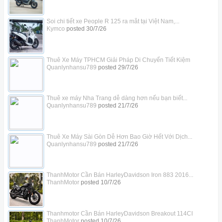
Soi chi tiết xe People R 125 ra mắt tại Việt Nam,...
Kymco
posted
30/7/26
Thuê Xe Máy TPHCM Giải Pháp Di Chuyển Tiết Kiệm
Quanlynhansu789
posted
29/7/26
Thuê xe máy Nha Trang dễ dàng hơn nếu bạn biết...
Quanlynhansu789
posted
21/7/26
Thuê Xe Máy Sài Gòn Dễ Hơn Bao Giờ Hết Với Dịch...
Quanlynhansu789
posted
21/7/26
ThanhMotor Cần Bán HarleyDavidson Iron 883 2016...
ThanhMotor
posted
10/7/26
Thanhmotor Cần Bán HarleyDavidson Breakout 114CI
ThanhMotor
posted
10/7/26