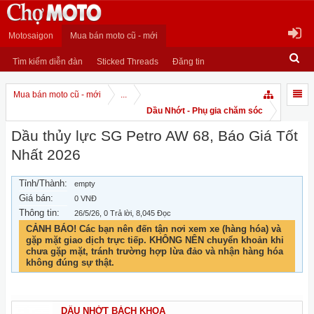
Motosaigon
Mua bán moto cũ - mới
Tìm kiếm diễn đàn
Sticked Threads
Đăng tin
Mua bán moto cũ - mới
...
Dầu Nhớt - Phụ gia chăm sóc
Dầu thủy lực SG Petro AW 68, Báo Giá Tốt
Nhất 2026
Tỉnh/Thành:
empty
Giá bán:
0 VNĐ
Thông tin:
26/5/26
, 0 Trả lời, 8,045 Đọc
CẢNH BÁO! Các bạn nên đến tận nơi xem xe (hàng hóa) và
gặp mặt giao dịch trực tiếp. KHÔNG NÊN chuyển khoản khi
chưa gặp mặt, tránh trường hợp lừa đảo và nhận hàng hóa
không đúng sự thật.
DẦU NHỚT BÁCH KHOA