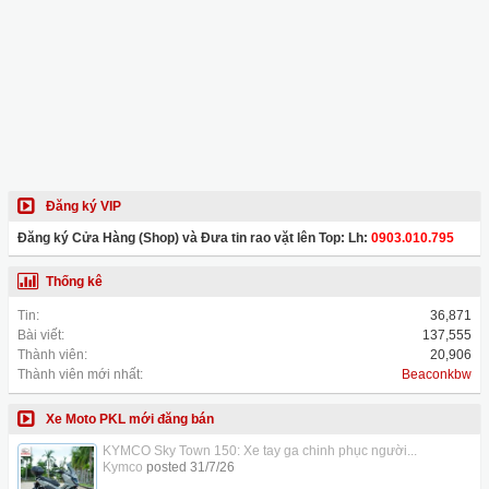
Đăng ký VIP
Đăng ký Cửa Hàng (Shop) và Đưa tin rao vặt lên Top: Lh:
0903.010.795
Thống kê
Tin:
36,871
Bài viết:
137,555
Thành viên:
20,906
Thành viên mới nhất:
Beaconkbw
Xe Moto PKL mới đăng bán
KYMCO Sky Town 150: Xe tay ga chinh phục người...
Kymco
posted
31/7/26