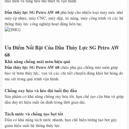
mài mòn và tăng tuổi thọ thiết bị vận hành.
Dầu thủy lực SG Petro AW 68
phù hợp cho nhiều loại máy móc như
máy ép nhựa, máy CNC, máy dập, xe nâng, máy công trình và các hệ
thống thủy lực công nghiệp hoạt động liên tục.
Ưu Điểm Nổi Bật Của Dầu Thủy Lực SG Petro AW
68
Khả năng chống mài mòn hiệu quả
Dầu thủy lực SG Petro AW 68
chứa phụ gia chống mài mòn giúp
bảo vệ bơm thủy lực, van và các chi tiết chuyển động khỏi hư hỏng do
ma sát trong quá trình vận hành.
Chống oxy hóa và kéo dài tuổi thọ dầu
Sản phẩm có khả năng chống oxy hóa tốt, hạn chế tạo cặn bùn và giúp
dầu duy trì hiệu suất ổn định trong thời gian dài.
Tách nước và chống tạo bọt tốt
Dầu có khả năng tách nước nhanh, hạn chế hiện tượng tạo bọt gây
giảm hiệu suất hệ thống thủy lực.