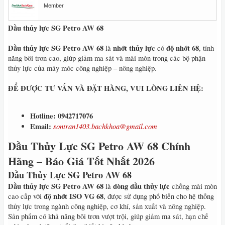
Member
Dầu thủy lực SG Petro AW 68
Dầu thủy lực SG Petro AW 68
nhớt thủy lực
độ nhớt 68
là
có
, tính
năng bôi trơn cao, giúp giảm ma sát và mài mòn trong các bộ phận
thủy lực của máy móc công nghiệp – nông nghiệp.
ĐỂ ĐƯỢC TƯ VẤN VÀ ĐẶT HÀNG, VUI LÒNG LIÊN HỆ:
Hotline: 0942717076
Email:
sontran1403.bachkhoa@gmail.com
Dầu Thủy Lực SG Petro AW 68 Chính
Hãng – Báo Giá Tốt Nhất 2026
Dầu Thủy Lực SG Petro AW 68
Dầu thủy lực SG Petro AW 68
dòng dầu thủy lực
là
chống mài mòn
độ nhớt ISO VG 68
cao cấp với
, được sử dụng phổ biến cho hệ thống
thủy lực trong ngành công nghiệp, cơ khí, sản xuất và nông nghiệp.
Sản phẩm có khả năng bôi trơn vượt trội, giúp giảm ma sát, hạn chế