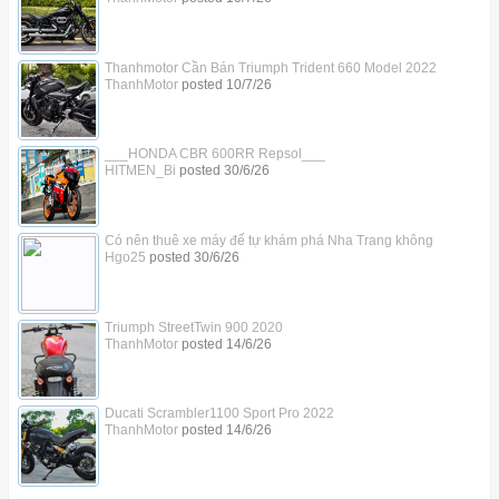
Thanhmotor Cần Bán Triumph Trident 660 Model 2022
ThanhMotor
posted
10/7/26
___HONDA CBR 600RR Repsol___
HITMEN_Bi
posted
30/6/26
Có nên thuê xe máy để tự khám phá Nha Trang không
Hgo25
posted
30/6/26
Triumph StreetTwin 900 2020
ThanhMotor
posted
14/6/26
Ducati Scrambler1100 Sport Pro 2022
ThanhMotor
posted
14/6/26