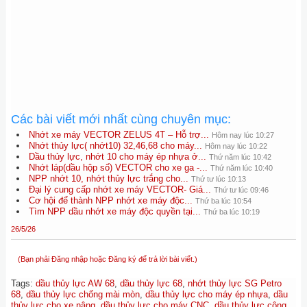
Các bài viết mới nhất cùng chuyên mục:
Nhớt xe máy VECTOR ZELUS 4T – Hỗ trợ...
Hôm nay lúc 10:27
Nhớt thủy lực( nhớt10) 32,46,68 cho máy...
Hôm nay lúc 10:22
Dầu thủy lực, nhớt 10 cho máy ép nhựa ở...
Thứ năm lúc 10:42
Nhớt láp(dầu hộp số) VECTOR cho xe ga -...
Thứ năm lúc 10:40
NPP nhớt 10, nhớt thủy lực trắng cho...
Thứ tư lúc 10:13
Đại lý cung cấp nhớt xe máy VECTOR- Giá...
Thứ tư lúc 09:46
Cơ hội để thành NPP nhớt xe máy độc...
Thứ ba lúc 10:54
Tìm NPP dầu nhớt xe máy độc quyền tại...
Thứ ba lúc 10:19
26/5/26
(Bạn phải Đăng nhập hoặc Đăng ký để trả lời bài viết.)
Tags
:
dầu thủy lực AW 68
,
dầu thủy lực 68
,
nhớt thủy lực SG Petro
68
,
dầu thủy lực chống mài mòn
,
dầu thủy lực cho máy ép nhựa
,
dầu
thủy lực cho xe nâng
,
dầu thủy lực cho máy CNC
,
dầu thủy lực công