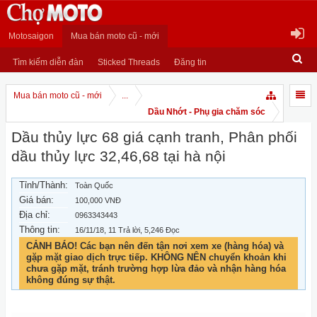
Motosaigon
Mua bán moto cũ - mới
Tìm kiếm diễn đàn
Sticked Threads
Đăng tin
Mua bán moto cũ - mới
...
Dầu Nhớt - Phụ gia chăm sóc
Dầu thủy lực 68 giá cạnh tranh, Phân phối
dầu thủy lực 32,46,68 tại hà nội
Tỉnh/Thành:
Toàn Quốc
Giá bán:
100,000 VNĐ
Địa chỉ:
0963343443
Thông tin:
16/11/18
, 11 Trả lời, 5,246 Đọc
CẢNH BÁO! Các bạn nên đến tận nơi xem xe (hàng hóa) và
gặp mặt giao dịch trực tiếp. KHÔNG NÊN chuyển khoản khi
chưa gặp mặt, tránh trường hợp lừa đảo và nhận hàng hóa
không đúng sự thật.