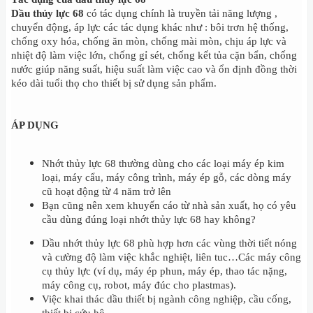
Dầu thủy lực 68
có tác dụng chính là truyền tải năng lượng ,
chuyển động, áp lực các tác dụng khác như : bôi trơn hệ thống,
chống oxy hóa, chống ăn mòn, chống mài mòn, chịu áp lực và
nhiệt độ làm việc lớn, chống gỉ sét, chống kết tủa cặn bẩn, chống
nước giúp năng suất, hiệu suất làm việc cao và ổn định đồng thời
kéo dài tuổi thọ cho thiết bị sử dụng sản phẩm.
ÁP DỤNG
Nhớt thủy lực 68 thường dùng cho các loại máy ép kim
loại, máy cẩu, máy công trình, máy ép gỗ, các dòng máy
cũ hoạt động từ 4 năm trở lên
Bạn cũng nên xem khuyến cáo từ nhà sản xuất, họ có yêu
cầu dùng đúng loại nhớt thủy lực 68 hay không?
Dầu nhớt thủy lực 68 phù hợp hơn các vùng thời tiết nóng
và cường độ làm việc khắc nghiệt, liên tuc…Các máy công
cụ thủy lực (ví dụ, máy ép phun, máy ép, thao tác nặng,
máy công cụ, robot, máy đúc cho plastmas).
Việc khai thác dầu thiết bị ngành công nghiệp, cầu cống,