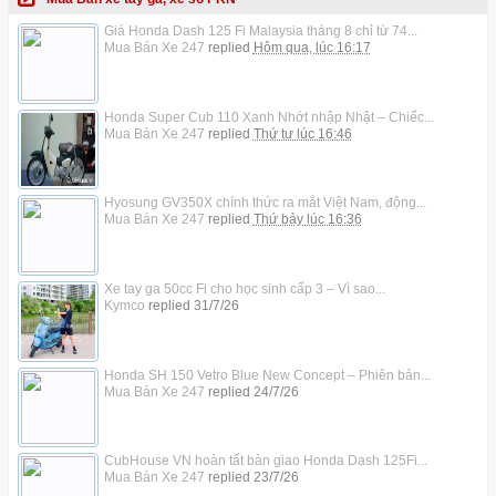
Giá Honda Dash 125 Fi Malaysia tháng 8 chỉ từ 74...
Mua Bán Xe 247
replied
Hôm qua, lúc 16:17
Honda Super Cub 110 Xanh Nhớt nhập Nhật – Chiếc...
Mua Bán Xe 247
replied
Thứ tư lúc 16:46
Hyosung GV350X chính thức ra mắt Việt Nam, động...
Mua Bán Xe 247
replied
Thứ bảy lúc 16:36
Xe tay ga 50cc Fi cho học sinh cấp 3 – Vì sao...
Kymco
replied
31/7/26
Honda SH 150 Vetro Blue New Concept – Phiên bản...
Mua Bán Xe 247
replied
24/7/26
CubHouse VN hoàn tất bàn giao Honda Dash 125Fi...
Mua Bán Xe 247
replied
23/7/26