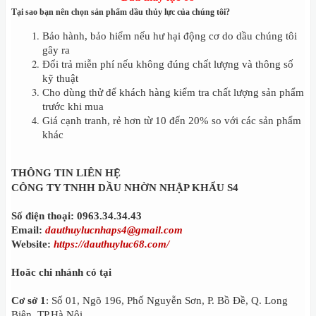
Tại sao bạn nên chọn sản phẩm dầu thủy lực của chúng tôi?
Bảo hành, bảo hiểm nếu hư hại động cơ do dầu chúng tôi
gây ra
Đổi trả miễn phí nếu không đúng chất lượng và thông số
kỹ thuật
Cho dùng thử để khách hàng kiểm tra chất lượng sản phẩm
trước khi mua
Giá cạnh tranh, rẻ hơn từ 10 đến 20% so với các sản phẩm
khác
THÔNG TIN LIÊN HỆ
CÔNG TY TNHH DẦU NHỜN NHẬP KHẨU S4
Số điện thoại: 0963.34.34.43
Email:
dauthuylucnhaps4@gmail.com
Website:
https://dauthuyluc68.com/
Hoăc chi nhánh có tại
Cơ sở 1
: Số 01, Ngõ 196, Phố Nguyễn Sơn, P. Bồ Đề, Q. Long
Biên, TP.Hà Nội