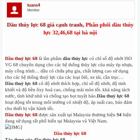
tuans4
Member
Dầu thủy lực 68 giá cạnh tranh
, Phân phối dầu thủy
lực 32,46,68 tại hà nội
Dầu thuỷ lực 68
là làn phẩm
dầu thủy lực
có chỉ số độ nhớt ISO
VG 68 chuyên dụng cho các hệ thống thủy lực của máy ép nhựa,
máy công trình… dầu có chứa phụ gia, chất lượng cao sử dụng
cho các hệ thống thuỷ lực của các loại ôtô, xe tải, cần trục…
Dầu thuỷ lực 68
có độ nhớt thích hợp, chỉ số độ nhớt, độ tinh
khiết và độ bền ôxy hoá cao, chống mài mòn tốt. khả năng tách
nước, tính khử nhũ và chống tạo bọt tuyệt hảo.
Dầu thuỷ lực 68
hoạt động tốt trong môi trường có nhiệt độ, áp suất cao, bảo đảm
cho thiết bị vận hành tốt.
Dầu thủy lực 68
được sản xuất tại Malaysia thương hiệu
S4
hiện
đang sử dụng rất phổ biến tại Malaysia và Việt Nam.
Dầu thủy lực 68
Tác dụng của dầu thủy lực 68