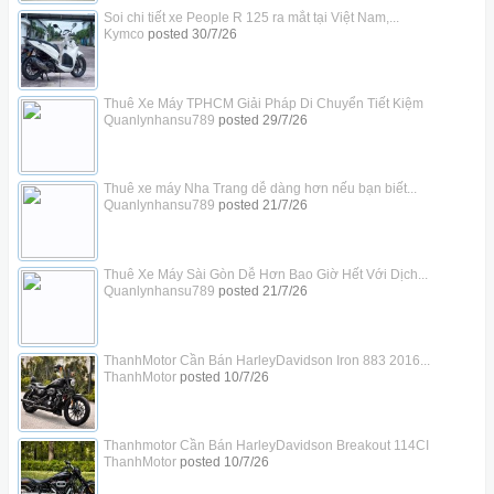
Soi chi tiết xe People R 125 ra mắt tại Việt Nam,...
Kymco
posted
30/7/26
Thuê Xe Máy TPHCM Giải Pháp Di Chuyển Tiết Kiệm
Quanlynhansu789
posted
29/7/26
Thuê xe máy Nha Trang dễ dàng hơn nếu bạn biết...
Quanlynhansu789
posted
21/7/26
Thuê Xe Máy Sài Gòn Dễ Hơn Bao Giờ Hết Với Dịch...
Quanlynhansu789
posted
21/7/26
ThanhMotor Cần Bán HarleyDavidson Iron 883 2016...
ThanhMotor
posted
10/7/26
Thanhmotor Cần Bán HarleyDavidson Breakout 114CI
ThanhMotor
posted
10/7/26