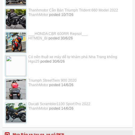
Thanhmotor Cần Bán Triumph Trident 660 Model 2022
ThanhMotor
posted
10/7/26
___HONDA CBR 600RR Repsol___
HITMEN_Bi
posted
30/6/26
Có nên thuê xe máy để tự khám phá Nha Trang không
Hgo25
posted
30/6/26
Triumph StreetTwin 900 2020
ThanhMotor
posted
14/6/26
Ducati Scrambler1100 Sport Pro 2022
ThanhMotor
posted
14/6/26
Mua Bán xe tay ga, xe số PKN