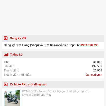
Đăng ký VIP
Đăng ký Cửa Hàng (Shop) và Đưa tin rao vặt lên Top: Lh:
0903.010.795
Thống kê
Tin:
36,868
Bài viết:
137,552
Thành viên:
20,904
Thành viên mới nhất:
Jamesdrymn
Xe Moto PKL mới đăng bán
KYMCO Sky Town 150: Xe tay ga chinh phục người...
Kymco
posted
31/7/26