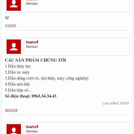
Member
up
1/12/18
tuans4
Member
CÁC SẢN PHẨM CHÚNG TÔI
1.Dầu thủy lực
2.Dầu xe máy
3.Dầu động cơ(ô tô, tàu thủy, máy công nghiệp)
4.Dầu nén khí
5.Dầu hộp số...
Số điện thoại: 0963.34.34.43
Last edited:
9/4/20
16/12/18
tuans4
Member