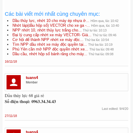
Các bài viết mới nhất cùng chuyên mục:
Dầu thủy lực, nhớt 10 cho máy ép nhựa ở...
Hôm qua, lúc 10:42
Nhớt láp(dầu hộp số) VECTOR cho xe ga -...
Hôm qua, lúc 10:40
NPP nhớt 10, nhớt thủy lực trắng cho...
Thứ tư lúc 10:13
Đại lý cung cấp nhớt xe máy VECTOR- Giá...
Thứ tư lúc 09:46
Cơ hội để thành NPP nhớt xe máy độc...
Thứ ba lúc 10:54
Tìm NPP dầu nhớt xe máy độc quyền tại...
Thứ ba lúc 10:19
Phú Yên cần mở NPP độc quyền nhớt xe...
Thứ ba lúc 09:48
Dầu cầu, nhớt hộp số bánh răng cho máy...
Thứ hai lúc 09:08
16/11/18
tuans4
Member
Dầu thủy lực 68 giá rẻ
Số điện thoại: 0963.34.34.43
Last edited:
9/4/20
27/11/18
tuans4