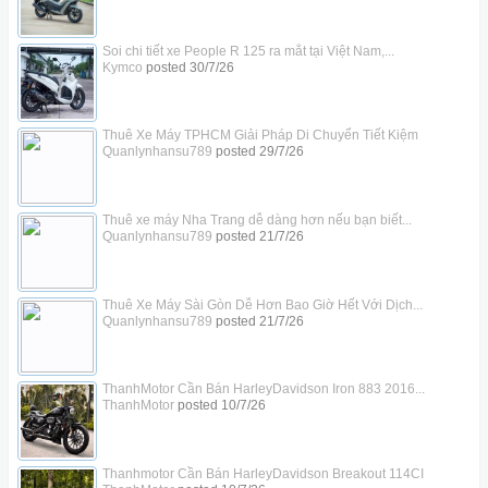
Soi chi tiết xe People R 125 ra mắt tại Việt Nam,...
Kymco
posted
30/7/26
Thuê Xe Máy TPHCM Giải Pháp Di Chuyển Tiết Kiệm
Quanlynhansu789
posted
29/7/26
Thuê xe máy Nha Trang dễ dàng hơn nếu bạn biết...
Quanlynhansu789
posted
21/7/26
Thuê Xe Máy Sài Gòn Dễ Hơn Bao Giờ Hết Với Dịch...
Quanlynhansu789
posted
21/7/26
ThanhMotor Cần Bán HarleyDavidson Iron 883 2016...
ThanhMotor
posted
10/7/26
Thanhmotor Cần Bán HarleyDavidson Breakout 114CI