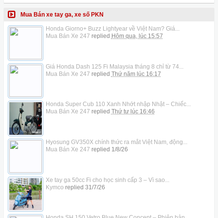
Mua Bán xe tay ga, xe số PKN
Honda Giorno+ Buzz Lightyear về Việt Nam? Giá...
Mua Bán Xe 247
replied
Hôm qua, lúc 15:57
Giá Honda Dash 125 Fi Malaysia tháng 8 chỉ từ 74...
Mua Bán Xe 247
replied
Thứ năm lúc 16:17
Honda Super Cub 110 Xanh Nhớt nhập Nhật – Chiếc...
Mua Bán Xe 247
replied
Thứ tư lúc 16:46
Hyosung GV350X chính thức ra mắt Việt Nam, động...
Mua Bán Xe 247
replied
1/8/26
Xe tay ga 50cc Fi cho học sinh cấp 3 – Vì sao...
Kymco
replied
31/7/26
Honda SH 150 Vetro Blue New Concept – Phiên bản...