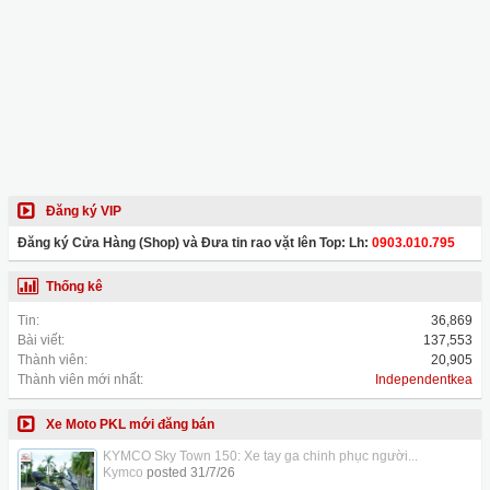
Đăng ký VIP
Đăng ký Cửa Hàng (Shop) và Đưa tin rao vặt lên Top: Lh:
0903.010.795
Thống kê
Tin:
36,869
Bài viết:
137,553
Thành viên:
20,905
Thành viên mới nhất:
Independentkea
Xe Moto PKL mới đăng bán
KYMCO Sky Town 150: Xe tay ga chinh phục người...
Kymco
posted
31/7/26