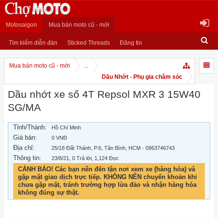
Motosaigon
Mua bán moto cũ - mới
Tìm kiếm diễn đàn
Sticked Threads
Đăng tin
Mua bán moto cũ - mới
...
Dầu Nhớt - Phụ gia chăm sóc
Dầu nhớt xe số 4T Repsol MXR 3 15W40
SG/MA
Tỉnh/Thành:
Hồ Chí Minh
Giá bán:
0 VNĐ
Địa chỉ:
25/18 Đất Thánh, P.6, Tân Bình, HCM - 0963746743
Thông tin:
23/8/21
, 0 Trả lời, 1,124 Đọc
CẢNH BÁO! Các bạn nên đến tận nơi xem xe (hàng hóa) và
gặp mặt giao dịch trực tiếp. KHÔNG NÊN chuyển khoản khi
chưa gặp mặt, tránh trường hợp lừa đảo và nhận hàng hóa
không đúng sự thật.