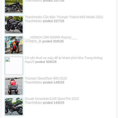
ThanhMotor
posted
10/7/26
Thanhmotor Cần Bán Triumph Trident 660 Model 2022
ThanhMotor
posted
10/7/26
___HONDA CBR 600RR Repsol___
HITMEN_Bi
posted
30/6/26
Có nên thuê xe máy để tự khám phá Nha Trang không
Hgo25
posted
30/6/26
Triumph StreetTwin 900 2020
ThanhMotor
posted
14/6/26
Ducati Scrambler1100 Sport Pro 2022
ThanhMotor
posted
14/6/26