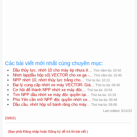
Các bài viết mới nhất cùng chuyên mục:
Dầu thủy lực, nhớt 10 cho máy ép nhựa ở...
Thứ năm lúc 10:42
Nhớt láp(dầu hộp số) VECTOR cho xe ga -...
Thứ năm lúc 10:40
NPP nhớt 10, nhớt thủy lực trắng cho...
Thứ tư lúc 10:13
Đại lý cung cấp nhớt xe máy VECTOR- Giá...
Thứ tư lúc 09:46
Cơ hội để thành NPP nhớt xe máy độc...
Thứ ba lúc 10:54
Tìm NPP dầu nhớt xe máy độc quyền tại...
Thứ ba lúc 10:19
Phú Yên cần mở NPP độc quyền nhớt xe...
Thứ ba lúc 09:48
Dầu cầu, nhớt hộp số bánh răng cho máy...
Thứ hai lúc 09:08
Last edited:
5/12/22
23/8/21
(Bạn phải Đăng nhập hoặc Đăng ký để trả lời bài viết.)