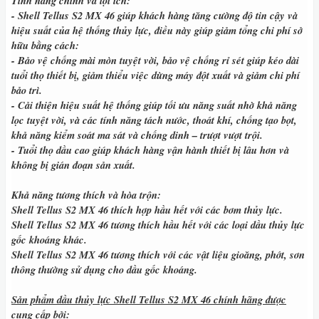
Tính năng chính và lợi ích:
- Shell Tellus S2 MX 46
giúp khách hàng tăng cường độ tin cậy và
hiệu suất của hệ thống thủy lực, điều này giúp giảm tổng chi phí sở
hữu bằng cách:
- Bảo vệ chống mài mòn tuyệt vời, bảo vệ chống rỉ sét giúp kéo dài
tuổi thọ thiết bị, giảm thiểu việc dừng máy đột xuất và giảm chi phí
bảo trì.
- Cải thiện hiệu suất hệ thống giúp tối ưu năng suất nhờ khả năng
lọc tuyệt vời, và các tính năng tách nước, thoát khí, chống tạo bọt,
khả năng kiểm soát ma sát và chống dinh – trượt vượt trội.
- Tuổi thọ dầu cao giúp khách hàng vận hành thiết bị lâu hơn và
không bị gián đoạn sản xuất.
Khả năng tương thích và hòa trộn:
Shell Tellus S2 MX 46
thích hợp hầu hết với các bơm thủy lực.
Shell Tellus S2 MX 46
tương thích hầu hết với các loại dầu thủy lực
gốc khoáng khác.
Shell Tellus S2 MX 46
tương thích với các vật liệu gioăng, phớt, sơn
thông thường sử dụng cho dầu gốc khoáng.
Sản phẩm dầu thủy lực Shell Tellus S2 MX 46 chính hãng được
cung cấp bởi: