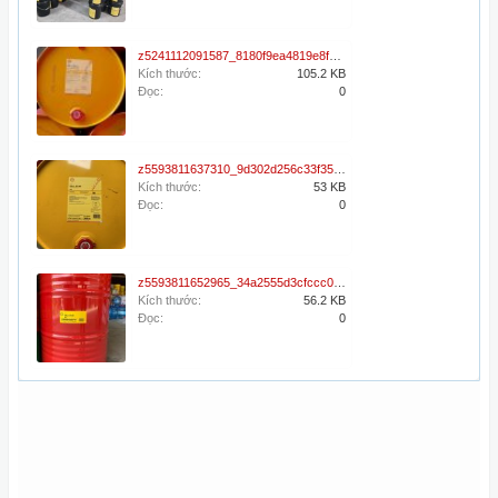
z5241112091587_8180f9ea4819e8f423846be57a86d4a2.jpg
Kích thước:
105.2 KB
Đọc:
0
z5593811637310_9d302d256c33f3573ea2506fe5e1d4f1.jpg
Kích thước:
53 KB
Đọc:
0
z5593811652965_34a2555d3cfccc0cd7a68cebf98115cb.jpg
Kích thước:
56.2 KB
Đọc:
0