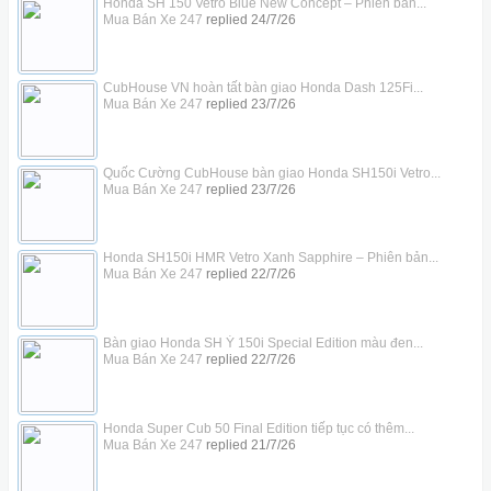
Honda SH 150 Vetro Blue New Concept – Phiên bản...
Mua Bán Xe 247
replied
24/7/26
CubHouse VN hoàn tất bàn giao Honda Dash 125Fi...
Mua Bán Xe 247
replied
23/7/26
Quốc Cường CubHouse bàn giao Honda SH150i Vetro...
Mua Bán Xe 247
replied
23/7/26
Honda SH150i HMR Vetro Xanh Sapphire – Phiên bản...
Mua Bán Xe 247
replied
22/7/26
Bàn giao Honda SH Ý 150i Special Edition màu đen...
Mua Bán Xe 247
replied
22/7/26
Honda Super Cub 50 Final Edition tiếp tục có thêm...
Mua Bán Xe 247
replied
21/7/26