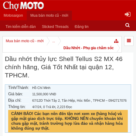
Motosaigon
Mua bán moto cũ - mới
Tìm kiếm diễn đàn
Sticked Threads
Đăng tin
Mua bán moto cũ - mới
...
Dầu Nhớt - Phụ gia chăm sóc
Dầu nhớt thủy lực Shell Tellus S2 MX 46
chính hãng, Giá Tốt Nhất tại quận 12,
TPHCM.
Tỉnh/Thành:
Hồ Chí Minh
Giá bán:
11,500,000 VNĐ
Địa chỉ:
67/12D Thới Tây 2, Tân Hiệp, Hóc Môn , TPHCM – 0942717076
Thông tin:
4/7/24
, 0 Trả lời, 2,223 Đọc
CẢNH BÁO! Các bạn nên đến tận nơi xem xe (hàng hóa) và
gặp mặt giao dịch trực tiếp. KHÔNG NÊN chuyển khoản khi
chưa gặp mặt, tránh trường hợp lừa đảo và nhận hàng hóa
không đúng sự thật.