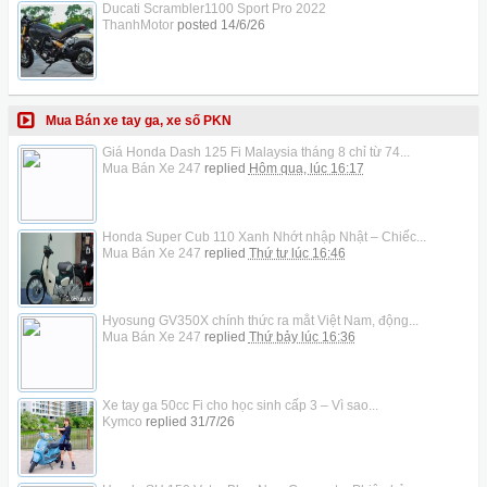
Ducati Scrambler1100 Sport Pro 2022
ThanhMotor
posted
14/6/26
Mua Bán xe tay ga, xe số PKN
Giá Honda Dash 125 Fi Malaysia tháng 8 chỉ từ 74...
Mua Bán Xe 247
replied
Hôm qua, lúc 16:17
Honda Super Cub 110 Xanh Nhớt nhập Nhật – Chiếc...
Mua Bán Xe 247
replied
Thứ tư lúc 16:46
Hyosung GV350X chính thức ra mắt Việt Nam, động...
Mua Bán Xe 247
replied
Thứ bảy lúc 16:36
Xe tay ga 50cc Fi cho học sinh cấp 3 – Vì sao...
Kymco
replied
31/7/26