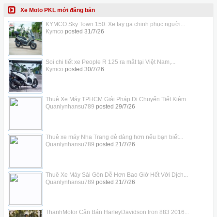
Xe Moto PKL mới đăng bán
KYMCO Sky Town 150: Xe tay ga chinh phục người...
Kymco
posted
31/7/26
Soi chi tiết xe People R 125 ra mắt tại Việt Nam,...
Kymco
posted
30/7/26
Thuê Xe Máy TPHCM Giải Pháp Di Chuyển Tiết Kiệm
Quanlynhansu789
posted
29/7/26
Thuê xe máy Nha Trang dễ dàng hơn nếu bạn biết...
Quanlynhansu789
posted
21/7/26
Thuê Xe Máy Sài Gòn Dễ Hơn Bao Giờ Hết Với Dịch...
Quanlynhansu789
posted
21/7/26
ThanhMotor Cần Bán HarleyDavidson Iron 883 2016...