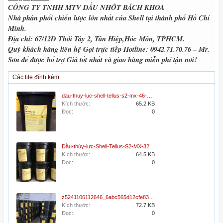
CÔNG TY TNHH MTV DẦU NHỚT BÁCH KHOA
Nhà phân phối chiến lược lớn nhất của Shell tại thành phố
Hồ Chí
Minh.
Địa chỉ: 67/12D Thới Tây 2, Tân Hiệp,Hóc Môn, TPHCM.
Quý khách hàng liên hệ Gọi trực tiếp
Hotline: 0942.71.70.76 – Mr.
Sơn
để được hổ trợ
Giá tốt nhất
và giao hàng miễn phí tận nơi!
Các file đính kèm:
dau-thuy-luc-shell-tellus-s2-mx-46-e1676556901908.jpg
Kích thước:
65.2 KB
Đọc:
0
Dầu-thủy-lực-Shell-Tellus-S2-MX-32-46-68-thùng-xô-20L.jpg
Kích thước:
64.5 KB
Đọc:
0
z5241106112646_6abc565d12cfe83a41ce91b48b93732e.jpg
Kích thước:
72.7 KB
Đọc:
0