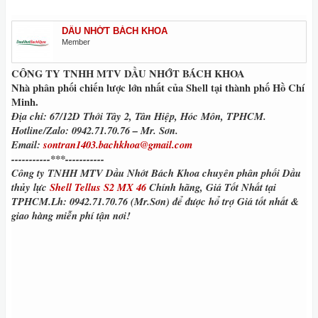
DẦU NHỚT BÁCH KHOA
Member
CÔNG TY TNHH MTV DẦU NHỚT BÁCH KHOA
Nhà phân phối chiến lược lớn nhất của Shell tại thành phố
Hồ Chí
Minh.
Địa chỉ: 67/12D Thới Tây 2, Tân Hiệp, Hóc Môn, TPHCM.
Hotline/Zalo: 0942.71.70.76 – Mr. Sơn.
Email:
sontran1403.bachkhoa@gmail.com
-----------***-----------
Công ty TNHH MTV Dầu Nhớt Bách Khoa
chuyên phân phối
Dầu
thủy lực
Shell Tellus S2 MX 46
Chính hãng,
Giá Tốt Nhất
tại
TPHCM.Lh:
0942.71.70.76 (Mr.Sơn)
để được hổ trợ
Giá tốt nhất
&
giao hàng miễn phí tận nơi!