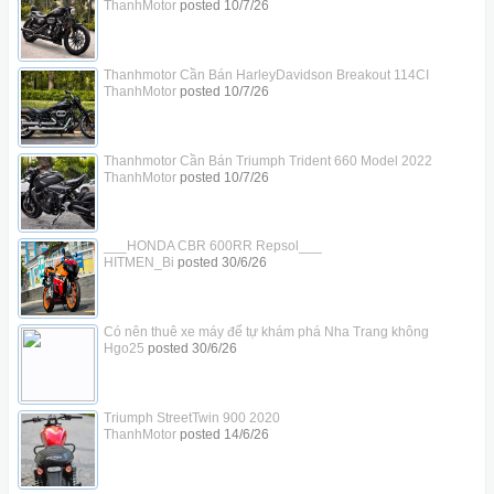
ThanhMotor
posted
10/7/26
Thanhmotor Cần Bán HarleyDavidson Breakout 114CI
ThanhMotor
posted
10/7/26
Thanhmotor Cần Bán Triumph Trident 660 Model 2022
ThanhMotor
posted
10/7/26
___HONDA CBR 600RR Repsol___
HITMEN_Bi
posted
30/6/26
Có nên thuê xe máy để tự khám phá Nha Trang không
Hgo25
posted
30/6/26
Triumph StreetTwin 900 2020
ThanhMotor
posted
14/6/26