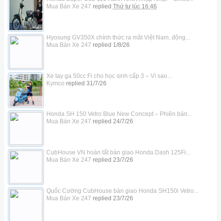
Mua Bán Xe 247
replied
Thứ tư lúc 16:46
Hyosung GV350X chính thức ra mắt Việt Nam, động...
Mua Bán Xe 247
replied
1/8/26
Xe tay ga 50cc Fi cho học sinh cấp 3 – Vì sao...
Kymco
replied
31/7/26
Honda SH 150 Vetro Blue New Concept – Phiên bản...
Mua Bán Xe 247
replied
24/7/26
CubHouse VN hoàn tất bàn giao Honda Dash 125Fi...
Mua Bán Xe 247
replied
23/7/26
Quốc Cường CubHouse bàn giao Honda SH150i Vetro...
Mua Bán Xe 247
replied
23/7/26