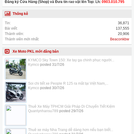
Đăng ký Cửa Hàng (Shop) và Đưa tin rao vặt lên Top: Lh:
0903.010.795
Thống kê
Tin:
36,871
Bài viết:
137,555
Thành viên:
20,906
Thành viên mới nhất:
Beaconkbw
Xe Moto PKL mới đăng bán
KYMCO Sky Town 150: Xe tay ga chinh phục người...
Kymco
posted
31/7/26
Soi chi tiết xe People R 125 ra mắt tại Việt Nam,...
Kymco
posted
30/7/26
Thuê Xe Máy TPHCM Giải Pháp Di Chuyển Tiết Kiệm
Quanlynhansu789
posted
29/7/26
Thuê xe máy Nha Trang dễ dàng hơn nếu bạn biết...