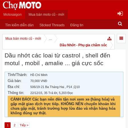
Motosaigon
Mua bán moto cũ - mới
Tìm kiếm diễn đàn
Sticked Threads
Đăng tin
Mua bán moto cũ - mới
...
Dầu Nhớt - Phụ gia chăm sóc
Dầu nhớt các loai từ castrol , shell đến
motul , mobil , amalie ... giá cực sốc
Tỉnh/Thành:
Hồ Chí Minh
Giá bán:
70,000 VNĐ
Địa chỉ:
506/19-21 Ba Tháng Hai , P14 ,Q10
Thông tin:
22/12/15
, 35 Trả lời, 5,203 Đọc
CẢNH BÁO! Các bạn nên đến tận nơi xem xe (hàng hóa) và
gặp mặt giao dịch trực tiếp. KHÔNG NÊN chuyển khoản khi
chưa gặp mặt, tránh trường hợp lừa đảo và nhận hàng hóa
không đúng sự thật.
1
2
Tiếp >