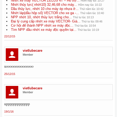
Nhớt xe máy VECTOR ZELUS 4T – Hỗ trợ...
Hôm nay lúc 10:27
Nhớt thủy lực( nhớt10) 32,46,68 cho máy...
Hôm nay lúc 10:22
Dầu thủy lực, nhớt 10 cho máy ép nhựa ở...
Thứ năm lúc 10:42
Nhớt láp(dầu hộp số) VECTOR cho xe ga -...
Thứ năm lúc 10:40
NPP nhớt 10, nhớt thủy lực trắng cho...
Thứ tư lúc 10:13
Đại lý cung cấp nhớt xe máy VECTOR- Giá...
Thứ tư lúc 09:46
Cơ hội để thành NPP nhớt xe máy độc...
Thứ ba lúc 10:54
Tìm NPP dầu nhớt xe máy độc quyền tại...
Thứ ba lúc 10:19
22/12/15
vietlubecare
Member
uooooooooooooooo
25/12/15
vietlubecare
Member
uppppppppppppp
19/1/16