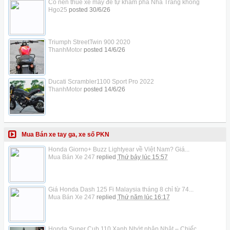
Có nên thuê xe máy để tự khám phá Nha Trang không
Hgo25
posted
30/6/26
Triumph StreetTwin 900 2020
ThanhMotor
posted
14/6/26
Ducati Scrambler1100 Sport Pro 2022
ThanhMotor
posted
14/6/26
Mua Bán xe tay ga, xe số PKN
Honda Giorno+ Buzz Lightyear về Việt Nam? Giá...
Mua Bán Xe 247
replied
Thứ bảy lúc 15:57
Giá Honda Dash 125 Fi Malaysia tháng 8 chỉ từ 74...
Mua Bán Xe 247
replied
Thứ năm lúc 16:17
Honda Super Cub 110 Xanh Nhớt nhập Nhật – Chiếc...