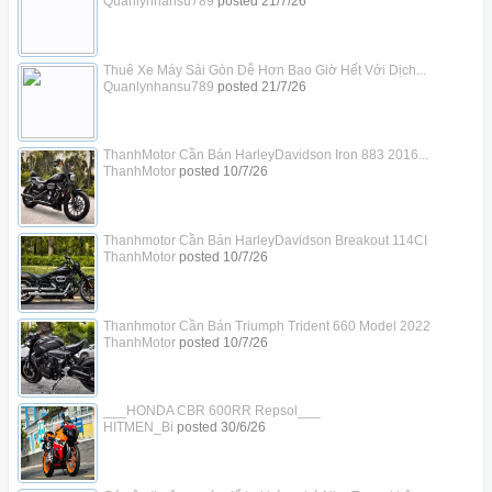
Quanlynhansu789
posted
21/7/26
Thuê Xe Máy Sài Gòn Dễ Hơn Bao Giờ Hết Với Dịch...
Quanlynhansu789
posted
21/7/26
ThanhMotor Cần Bán HarleyDavidson Iron 883 2016...
ThanhMotor
posted
10/7/26
Thanhmotor Cần Bán HarleyDavidson Breakout 114CI
ThanhMotor
posted
10/7/26
Thanhmotor Cần Bán Triumph Trident 660 Model 2022
ThanhMotor
posted
10/7/26
___HONDA CBR 600RR Repsol___
HITMEN_Bi
posted
30/6/26