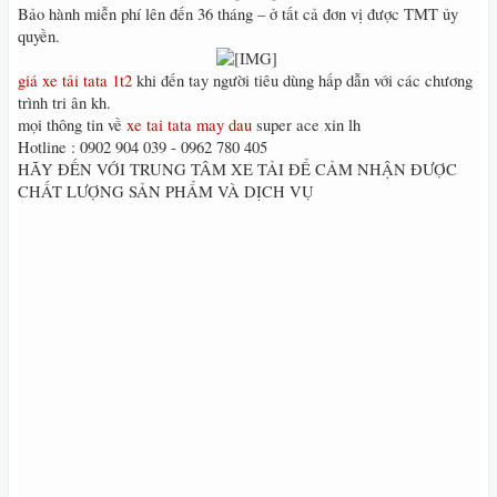
Bảo hành miễn phí lên đến 36 tháng – ở tất cả đơn vị được TMT ủy
quyền.
​
giá xe tải tata 1t2
khi đến tay người tiêu dùng hấp dẫn với các chương
trình tri ân kh.
mọi thông tin về
xe tai tata may dau
super ace xin lh
Hotline : 0902 904 039 - 0962 780 405
HÃY ĐẾN VỚI TRUNG TÂM XE TẢI ĐỂ CẢM NHẬN ĐƯỢC
CHẤT LƯỢNG SẢN PHẨM VÀ DỊCH VỤ