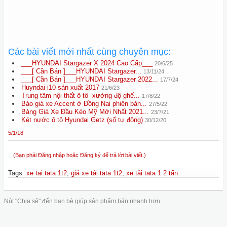
Các bài viết mới nhất cùng chuyên mục:
___HYUNDAI Stargazer X 2024 Cao Cấp___
20/6/25
___[ Cần Bán ]___HYUNDAI Stargazer...
13/11/24
___[ Cần Bán ]___HYUNDAI Stargazer 2022...
17/7/24
Huyndai i10 sản xuất 2017
21/6/23
Trung tâm nội thất ô tô -xưởng độ ghế...
17/8/22
Báo giá xe Accent ở Đồng Nai phiên bản...
27/5/22
Bảng Giá Xe Đầu Kéo Mỹ Mới Nhất 2021...
23/7/21
Két nước ô tô Hyundai Getz (số tự động)
30/12/20
5/1/18
(Bạn phải Đăng nhập hoặc Đăng ký để trả lời bài viết.)
Tags
:
xe tai tata 1t2
,
giá xe tải tata 1t2
,
xe tải tata 1.2 tấn
Nút "Chia sẻ" đến bạn bè giúp sản phẩm bán nhanh hơn