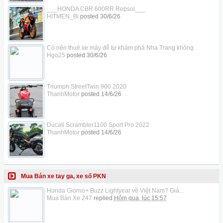
___HONDA CBR 600RR Repsol___
HITMEN_Bi
posted
30/6/26
Có nên thuê xe máy để tự khám phá Nha Trang không
Hgo25
posted
30/6/26
Triumph StreetTwin 900 2020
ThanhMotor
posted
14/6/26
Ducati Scrambler1100 Sport Pro 2022
ThanhMotor
posted
14/6/26
Mua Bán xe tay ga, xe số PKN
Honda Giorno+ Buzz Lightyear về Việt Nam? Giá...
Mua Bán Xe 247
replied
Hôm qua, lúc 15:57