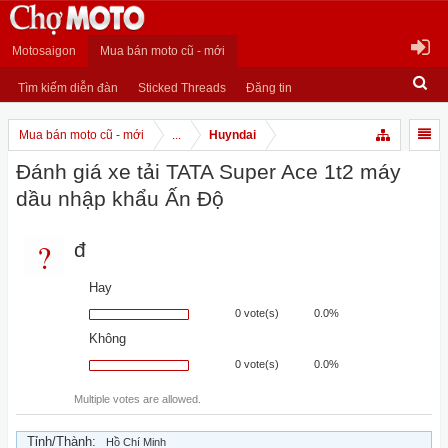
Motosaigon
Mua bán moto cũ - mới
Tìm kiếm diễn đàn
Sticked Threads
Đăng tin
Mua bán moto cũ - mới
...
Huyndai
Đánh giá xe tải TATA Super Ace 1t2 máy
dầu nhập khẩu Ấn Độ
?
đ
Hay
0 vote(s)
0.0%
Không
0 vote(s)
0.0%
Multiple votes are allowed.
Tỉnh/Thành:
Hồ Chí Minh