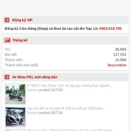
Đăng ký VIP
Đăng ký Cửa Hàng (Shop) và Đưa tin rao vặt lên Top: Lh:
0903.010.795
Thống kê
Tin:
36,869
Bài viết:
137,553
Thành viên:
20,906
Thành viên mới nhất:
Beaconkbw
Xe Moto PKL mới đăng bán
KYMCO Sky Town 150: Xe tay ga chinh phục người...
Kymco
posted
31/7/26
Soi chi tiết xe People R 125 ra mắt tại Việt Nam,...
Kymco
posted
30/7/26