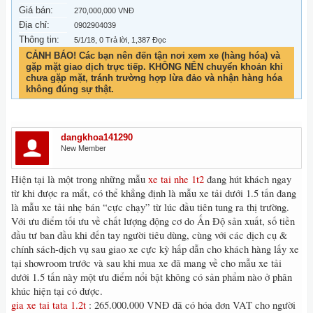
Giá bán:
270,000,000 VNĐ
Địa chỉ:
0902904039
Thông tin:
5/1/18
, 0 Trả lời, 1,387 Đọc
CẢNH BÁO! Các bạn nên đến tận nơi xem xe (hàng hóa) và
gặp mặt giao dịch trực tiếp. KHÔNG NÊN chuyển khoản khi
chưa gặp mặt, tránh trường hợp lừa đảo và nhận hàng hóa
không đúng sự thật.
dangkhoa141290
New Member
Hiện tại là một trong những mẫu
xe tai nhe 1t2
đang hút khách ngay
từ khi được ra mắt, có thể khẳng định là mẫu xe tải dưới 1.5 tấn đang
là mẫu xe tải nhẹ bán “cực chạy” từ lúc đầu tiên tung ra thị trường.
Với ưu điểm tối ưu về chất lượng động cơ do Ấn Độ sản xuất, số tiền
đầu tư ban đầu khi đến tay người tiêu dùng, cùng với các dịch cụ &
chính sách-dịch vụ sau giao xe cực kỳ hấp dẫn cho khách hàng lấy xe
tại showroom trước và sau khi mua xe đã mang về cho mẫu xe tải
dưới 1.5 tấn này một ưu điểm nổi bật không có sản phẩm nào ở phân
khúc hiện tại có được.
gia xe tai tata 1.2t
: 265.000.000 VNĐ đã có hóa đơn VAT cho người