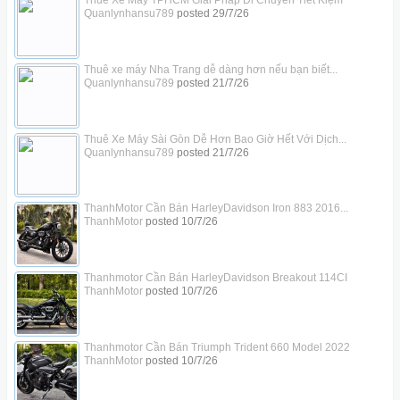
Thuê Xe Máy TPHCM Giải Pháp Di Chuyển Tiết Kiệm
Quanlynhansu789
posted
29/7/26
Thuê xe máy Nha Trang dễ dàng hơn nếu bạn biết...
Quanlynhansu789
posted
21/7/26
Thuê Xe Máy Sài Gòn Dễ Hơn Bao Giờ Hết Với Dịch...
Quanlynhansu789
posted
21/7/26
ThanhMotor Cần Bán HarleyDavidson Iron 883 2016...
ThanhMotor
posted
10/7/26
Thanhmotor Cần Bán HarleyDavidson Breakout 114CI
ThanhMotor
posted
10/7/26
Thanhmotor Cần Bán Triumph Trident 660 Model 2022
ThanhMotor
posted
10/7/26