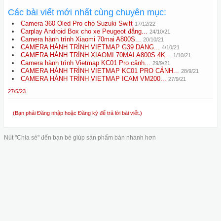
Các bài viết mới nhất cùng chuyên mục:
Camera 360 Oled Pro cho Suzuki Swift
17/12/22
Carplay Android Box cho xe Peugeot đẳng...
24/10/21
Camera hành trình Xiaomi 70mai A800S...
20/10/21
CAMERA HÀNH TRÌNH VIETMAP G39 DẠNG...
4/10/21
CAMERA HÀNH TRÌNH XIAOMI 70MAI A800S 4K...
1/10/21
Camera hành trình Vietmap KC01 Pro cảnh...
29/9/21
CAMERA HÀNH TRÌNH VIETMAP KC01 PRO CẢNH...
28/9/21
CAMERA HÀNH TRÌNH VIETMAP ICAM VM200...
27/9/21
27/5/23
(Bạn phải Đăng nhập hoặc Đăng ký để trả lời bài viết.)
Nút "Chia sẻ" đến bạn bè giúp sản phẩm bán nhanh hơn