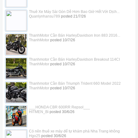
Thuê Xe Máy Sài Gòn Dễ Hơn Bao Giờ Hết Với Dịch...
Quanlynhansu789
posted
21/7/26
ThanhMotor Cần Bán HarleyDavidson Iron 883 2016...
ThanhMotor
posted
10/7/26
Thanhmotor Cần Bán HarleyDavidson Breakout 114CI
ThanhMotor
posted
10/7/26
Thanhmotor Cần Bán Triumph Trident 660 Model 2022
ThanhMotor
posted
10/7/26
___HONDA CBR 600RR Repsol___
HITMEN_Bi
posted
30/6/26
Có nên thuê xe máy để tự khám phá Nha Trang không
Hgo25
posted
30/6/26