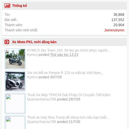
Thống kê
Tin:
36,868
Bài viết:
137,552
Thành viên:
20,904
Thành viên mới nhất:
Jamesdrymn
Xe Moto PKL mới đăng bán
KYMCO Sky Town 150: Xe tay ga chinh phục người...
Kymco
posted
Thứ sáu lúc 13:23
Soi chi tiết xe People R 125 ra mắt tại Việt Nam,...
Kymco
posted
30/7/26
Thuê Xe Máy TPHCM Giải Pháp Di Chuyển Tiết Kiệm
Quanlynhansu789
posted
29/7/26
Thuê xe máy Nha Trang dễ dàng hơn nếu bạn biết...
Quanlynhansu789
posted
21/7/26