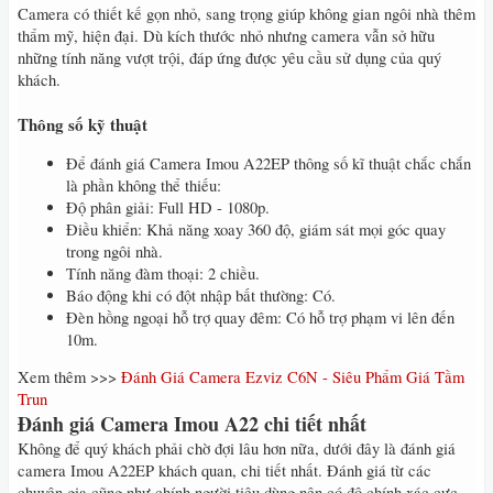
Camera có thiết kế gọn nhỏ, sang trọng giúp không gian ngôi nhà thêm
thẩm mỹ, hiện đại. Dù kích thước nhỏ nhưng camera vẫn sở hữu
những tính năng vượt trội, đáp ứng được yêu cầu sử dụng của quý
khách.
Thông số kỹ thuật
Để đánh giá Camera Imou A22EP thông số kĩ thuật chắc chắn
là phần không thể thiếu:
Độ phân giải: Full HD - 1080p.
Điều khiển: Khả năng xoay 360 độ, giám sát mọi góc quay
trong ngôi nhà.
Tính năng đàm thoại: 2 chiều.
Báo động khi có đột nhập bất thường: Có.
Đèn hồng ngoại hỗ trợ quay đêm: Có hỗ trợ phạm vi lên đến
10m.
Xem thêm >>>
Đánh Giá Camera Ezviz C6N - Siêu Phẩm Giá Tầm
Trun
Đánh giá Camera Imou A22 chi tiết nhất
Không để quý khách phải chờ đợi lâu hơn nữa, dưới đây là đánh giá
camera Imou A22EP khách quan, chi tiết nhất. Đánh giá từ các
chuyên gia cũng như chính người tiêu dùng nên có độ chính xác cực