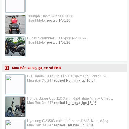
Triumph StreetTwin 900 2020
ThanhMotor
posted
14/6/26
Ducati Scrambler1100 Sport Pro 2022
ThanhMotor
posted
14/6/26
Mua Bán xe tay ga, xe số PKN
Giá Honda Dash 125 Fi Malaysia tháng 8 chỉ từ 74...
Mua Bán Xe 247
replied
Hôm nay lúc 16:17
Honda Super Cub 110 Xanh Nhớt nhập Nhật – Chiếc...
Mua Bán Xe 247
replied
Hôm qua, lúc 16:46
Hyosung GV350X chính thức ra mắt Việt Nam, động...
Mua Bán Xe 247
replied
Thứ bảy lúc 16:36