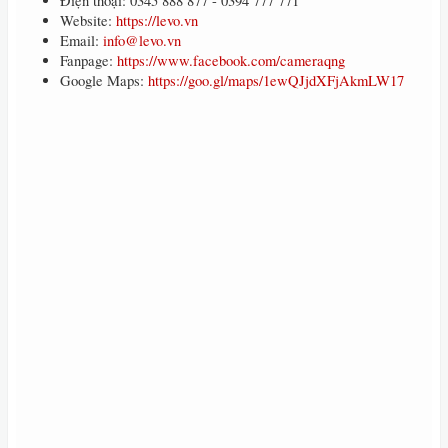
Điện thoại: 0345 888 877 - 0394 777 771
Website:
https://levo.vn
Email:
info@levo.vn
Fanpage:
https://www.facebook.com/cameraqng
Google Maps:
https://goo.gl/maps/1ewQJjdXFjAkmLW17