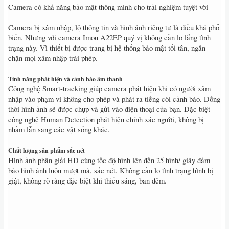
Camera có khả năng bảo mật thông minh cho trải nghiệm tuyệt vời
Camera bị xâm nhập, lộ thông tin và hình ảnh riêng tư là điều khá phổ
biến. Nhưng với camera Imou A22EP quý vị không cần lo lắng tình
trạng này. Vì thiết bị được trang bị hệ thống bảo mật tối tân, ngăn
chặn mọi xâm nhập trái phép.
Tính năng phát hiện và cảnh báo âm thanh
Công nghệ Smart-tracking giúp camera phát hiện khi có người xâm
nhập vào phạm vi không cho phép và phát ra tiếng còi cảnh báo. Đồng
thời hình ảnh sẽ được chụp và gửi vào điện thoại của bạn. Đặc biệt
công nghệ Human Detection phát hiện chính xác người, không bị
nhầm lẫn sang các vật sống khác.
Chất lượng sản phẩm sắc nét
Hình ảnh phân giải HD cùng tốc độ hình lên đến 25 hình/ giây đảm
bảo hình ảnh luôn mượt mà, sắc nét. Không cần lo tình trạng hình bị
giật, không rõ ràng đặc biệt khi thiếu sáng, ban đêm.