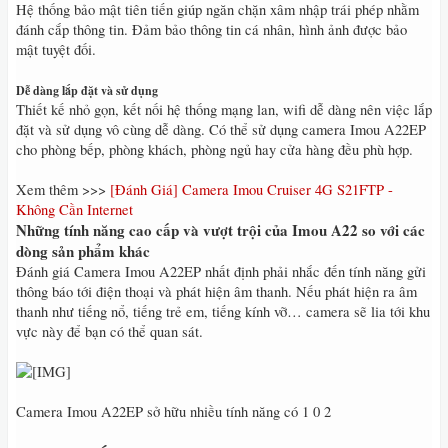
Hệ thống bảo mật tiên tiến giúp ngăn chặn xâm nhập trái phép nhằm
đánh cắp thông tin. Đảm bảo thông tin cá nhân, hình ảnh được bảo
mật tuyệt đối.
Dễ dàng lắp đặt và sử dụng
Thiết kế nhỏ gọn, kết nối hệ thống mạng lan, wifi dễ dàng nên việc lắp
đặt và sử dụng vô cùng dễ dàng. Có thể sử dụng camera Imou A22EP
cho phòng bếp, phòng khách, phòng ngủ hay cửa hàng đều phù hợp.
Xem thêm >>>
[Đánh Giá] Camera Imou Cruiser 4G S21FTP -
Không Cần Internet
Những tính năng cao cấp và vượt trội của Imou A22 so với các
dòng sản phẩm khác
Đánh giá Camera Imou A22EP nhất định phải nhắc đến tính năng gửi
thông báo tới điện thoại và phát hiện âm thanh. Nếu phát hiện ra âm
thanh như tiếng nổ, tiếng trẻ em, tiếng kính vỡ… camera sẽ lia tới khu
vực này để bạn có thể quan sát.
Camera Imou A22EP sở hữu nhiều tính năng có 1 0 2