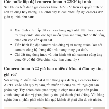
Các bước lắp đặt camera Imou A22EP tại nhà
Sau khi đã biết đánh giá camera Imou A22EP ở trên và quyết định có
nên sử dụng hay không. Thì dưới đây là các bước lắp đặt camera đơn
giản tại nhà như sau:
Xác định vị trí lắp đặt camera trong ngôi nhà. Nên lựa chọn vị
trí quay được khu vực bạn muốn quan sát cũng như có thể tổng
quát khu vực cần quan sát.
Tiến hành lắp đặt camera vào đúng vị trí mong muốn, kết nối
camera cùng hệ thống điện và mạng trong gia đình.
Cài đặt ứng dụng imou và tiến hành kết nối camera cùng ứng
dụng để có thể điều chỉnh các ứng dụng tùy ý.
Camera Imou A22 giá bao nhiêu? Mua ở đâu uy tín,
giá rẻ?
Với những ưu điểm nổi bật ở trên thông qua đánh giá camera Imou
A22EP chắc hẳn quý vị đang rất muốn sử dụng và trải nghiệm sản
phẩm này. Tuy nhiên điều quan trọng là chọn mua được sản phẩm
chính hãng tại đơn vị phân phối uy tín, giá thành phải chăng. Với hàng
nghìn đơn vị phân phối chắc hẳn quý khách sẽ phải đắn đo rất nhiều.