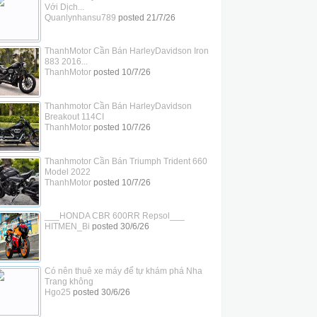
Với Dịch...
Quanlynhansu789
posted
21/7/26
ThanhMotor Cần Bán HarleyDavidson Iron
883 2016...
ThanhMotor
posted
10/7/26
Thanhmotor Cần Bán HarleyDavidson
Breakout 114CI
ThanhMotor
posted
10/7/26
Thanhmotor Cần Bán Triumph Trident 660
Model 2022
ThanhMotor
posted
10/7/26
___HONDA CBR 600RR Repsol___
HITMEN_Bi
posted
30/6/26
Có nên thuê xe máy để tự khám phá Nha
Trang không
Hgo25
posted
30/6/26