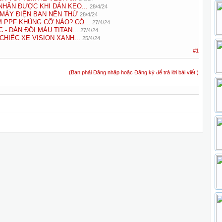
NHẬN ĐƯỢC KHI DÁN KEO...
28/4/24
MÁY ĐIỆN BẠN NÊN THỬ
28/4/24
 PPF KHỦNG CỠ NÀO? CÓ...
27/4/24
- DÁN ĐỔI MÀU TITAN...
27/4/24
CHIẾC XE VISION XANH...
25/4/24
#1
(Bạn phải Đăng nhập hoặc Đăng ký để trả lời bài viết.)