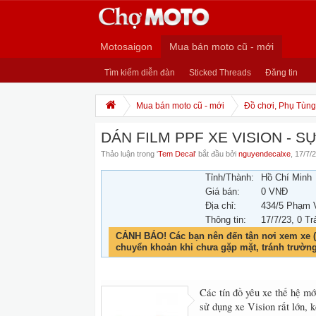
Motosaigon
Mua bán moto cũ - mới
Tìm kiếm diễn đàn
Sticked Threads
Đăng tin
Mua bán moto cũ - mới
Đồ chơi, Phụ Tùng,
DÁN FILM PPF XE VISION - 
Thảo luận trong '
Tem Decal
' bắt đầu bởi
nguyendecalxe
,
17/7/
Tỉnh/Thành:
Hồ Chí Minh
Giá bán:
0 VNĐ
Địa chỉ:
434/5 Phạm 
Thông tin:
17/7/23
, 0 Tr
CẢNH BÁO! Các bạn nên đến tận nơi xem xe (
chuyển khoản khi chưa gặp mặt, tránh trườn
Các tín đồ yêu xe thế hệ mớ
sử dụng xe Vision rất lớn, 