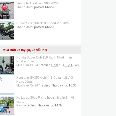
Triumph StreetTwin 900 2020
ThanhMotor
posted
14/6/26
Ducati Scrambler1100 Sport Pro 2022
ThanhMotor
posted
14/6/26
Mua Bán xe tay ga, xe số PKN
Honda Super Cub 110 Xanh Nhớt nhập
Nhật – Chiếc...
Mua Bán Xe 247
replied
Hôm qua, lúc 16:46
Hyosung GV350X chính thức ra mắt Việt
Nam, động...
Mua Bán Xe 247
replied
Thứ bảy lúc 16:36
Xe tay ga 50cc Fi cho học sinh cấp 3 – Vì
sao...
Kymco
replied
Thứ sáu lúc 14:32