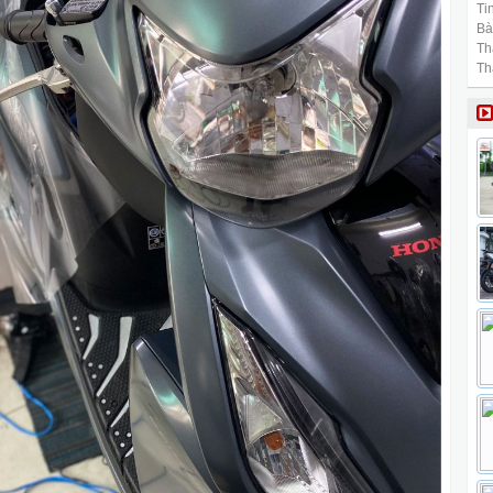
Tin
Bài
Th
Th