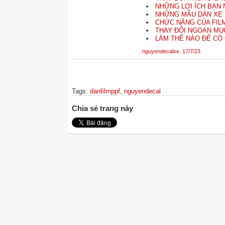
NHỮNG LỢI ÍCH BẠN 
NHỮNG MẪU DÁN XE 
CHỨC NĂNG CỦA FILM
THAY ĐỔI NGOẠN MỤC 
LÀM THẾ NÀO ĐỂ CÓ 
nguyendecalxe
,
17/7/23
Tags
:
danfilmppf
,
nguyendecal
Chia sẻ trang này