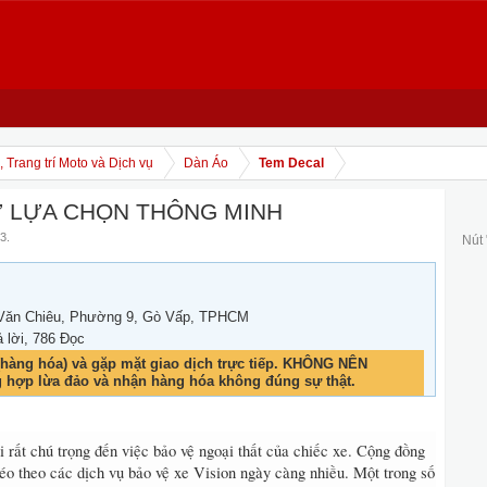
 Trang trí Moto và Dịch vụ
Dàn Áo
Tem Decal
SỰ LỰA CHỌN THÔNG MINH
23
.
Nút
Văn Chiêu, Phường 9, Gò Vấp, TPHCM
ả lời, 786 Đọc
hàng hóa) và gặp mặt giao dịch trực tiếp. KHÔNG NÊN
g hợp lừa đảo và nhận hàng hóa không đúng sự thật.
i rất chú trọng đến việc bảo vệ ngoại thất của chiếc xe. Cộng đồng
kéo theo các dịch vụ bảo vệ xe Vision ngày càng nhiều. Một trong số