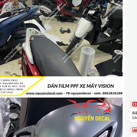
Đă
Lh