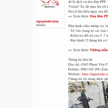
đó là dịch vụ dán film PPF.
Vision? Xe đã mua lâu rồi
Decal tìm hiểu ngay sau đâ
Dán film PP
=> Xem thêm:
nguyendecalxe
Hân hạnh chào mừng các bạn
Member
- Tư vấn, trang trí các loạ
- Kiểm tra đổi trả sau 5 -
- Bảo hành 12 tháng khi có 
Những mẫu 
=> Xem thêm:
Thông tin liên hệ:
Địa chỉ: 434/5 Phạm Văn C
Hotline: 0962 826 298 (Zalo
Website:
https://nguyendec
Chúng tôi rất mong được ph