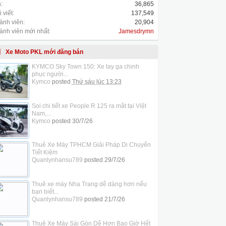
:
36,865
 viết:
137,549
ành viên:
20,904
ành viên mới nhất:
Jamesdrymn
Xe Moto PKL mới đăng bán
KYMCO Sky Town 150: Xe tay ga chinh
phục người...
Kymco
posted
Thứ sáu lúc 13:23
Soi chi tiết xe People R 125 ra mắt tại Việt
Nam,...
Kymco
posted
30/7/26
Thuê Xe Máy TPHCM Giải Pháp Di Chuyển
Tiết Kiệm
Quanlynhansu789
posted
29/7/26
Thuê xe máy Nha Trang dễ dàng hơn nếu
bạn biết...
Quanlynhansu789
posted
21/7/26
Thuê Xe Máy Sài Gòn Dễ Hơn Bao Giờ Hết