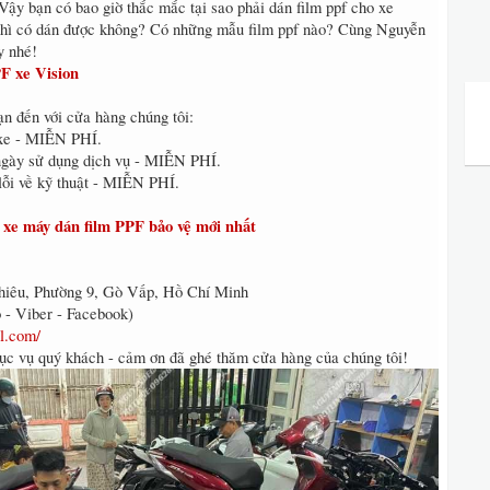
 Vậy bạn có bao giờ thắc mắc tại sao phải dán film ppf cho xe
 thì có dán được không? Có những mẫu film ppf nào? Cùng Nguyễn
y nhé!
F xe Vision
 đến với cửa hàng chúng tôi:
i xe - MIỄN PHÍ.
7 ngày sử dụng dịch vụ - MIỄN PHÍ.
lỗi về kỹ thuật - MIỄN PHÍ.
xe máy dán film PPF bảo vệ mới nhất
hiêu, Phường 9, Gò Vấp, Hồ Chí Minh
 - Viber - Facebook)
al.com/
ục vụ quý khách - cảm ơn đã ghé thăm cửa hàng của chúng tôi!