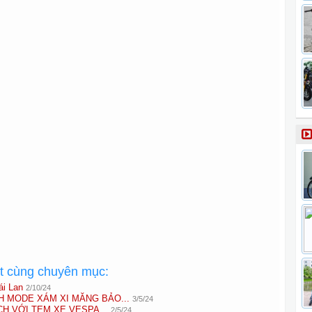
ất cùng chuyên mục:
i Lan
2/10/24
H MODE XÁM XI MĂNG BẢO...
3/5/24
H VỚI TEM XE VESPA...
2/5/24