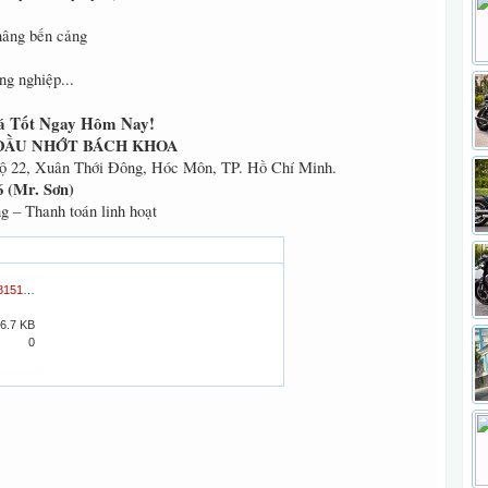
nâng bến cảng
ng nghiệp...
á Tốt Ngay Hôm Nay!
DẦU NHỚT BÁCH KHOA
 22, Xuân Thới Đông, Hóc Môn, TP. Hồ Chí Minh.
6 (Mr. Sơn)
– Thanh toán linh hoạt
547979_z5815145474870_a50566a70d4f26962d7fa089282e0c67.jpg
6.7 KB
0