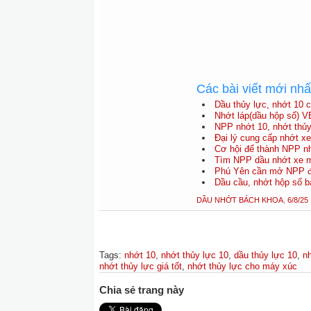
Các bài viết mới nh
Dầu thủy lực, nhớt 10 
Nhớt láp(dầu hộp số) V
NPP nhớt 10, nhớt thủy 
Đại lý cung cấp nhớt 
Cơ hội để thành NPP nh
Tìm NPP dầu nhớt xe má
Phú Yên cần mở NPP độ
Dầu cầu, nhớt hộp số b
DẦU NHỚT BÁCH KHOA
,
6/8/25
Tags
:
nhớt 10
,
nhớt thủy lực 10
,
dầu thủy lực 10
,
nh
nhớt thủy lực giá tốt
,
nhớt thủy lực cho máy xúc
Chia sẻ trang này