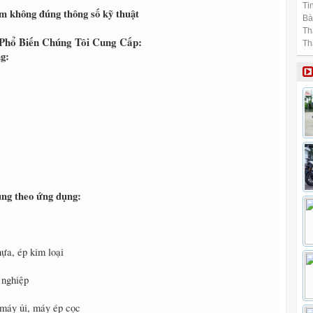
Tin
ẩm không đúng thông số kỹ thuật
Bài
Th
Phổ Biến Chúng Tôi Cung Cấp:
Th
g:
ụng theo ứng dụng:
ựa, ép kim loại
 nghiệp
 máy ủi, máy ép cọc