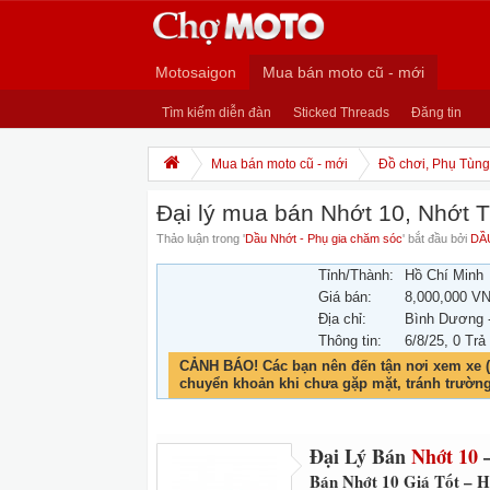
Motosaigon
Mua bán moto cũ - mới
Tìm kiếm diễn đàn
Sticked Threads
Đăng tin
Mua bán moto cũ - mới
Đồ chơi, Phụ Tùng,
Đại lý mua bán Nhớt 10, Nhớt T
Thảo luận trong '
Dầu Nhớt - Phụ gia chăm sóc
' bắt đầu bởi
DẦ
Tỉnh/Thành:
Hồ Chí Minh
Giá bán:
8,000,000 V
Địa chỉ:
Bình Dương 
Thông tin:
6/8/25
, 0 Trả
CẢNH BÁO! Các bạn nên đến tận nơi xem xe (
chuyển khoản khi chưa gặp mặt, tránh trườn
Đại Lý Bán
Nhớt 10
–
Bán Nhớt 10 Giá Tốt – 