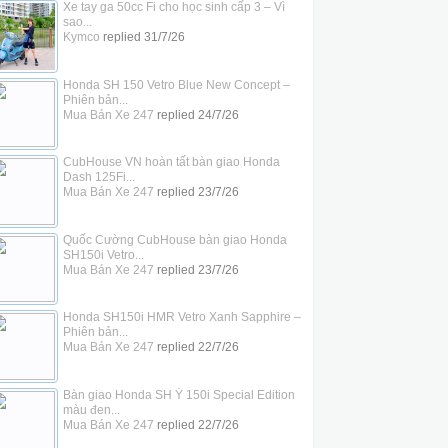
Xe tay ga 50cc Fi cho học sinh cấp 3 – Vì
sao...
Kymco
replied
31/7/26
Honda SH 150 Vetro Blue New Concept –
Phiên bản...
Mua Bán Xe 247
replied
24/7/26
CubHouse VN hoàn tất bàn giao Honda
Dash 125Fi...
Mua Bán Xe 247
replied
23/7/26
Quốc Cường CubHouse bàn giao Honda
SH150i Vetro...
Mua Bán Xe 247
replied
23/7/26
Honda SH150i HMR Vetro Xanh Sapphire –
Phiên bản...
Mua Bán Xe 247
replied
22/7/26
Bàn giao Honda SH Ý 150i Special Edition
màu đen...
Mua Bán Xe 247
replied
22/7/26