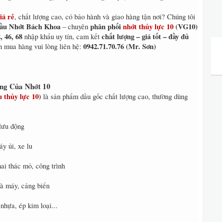
iá rẻ
, chất lượng cao, có bảo hành và giao hàng tận nơi? Chúng tôi
u Nhớt Bách Khoa
phân phối
nhớt thủy lực 10
(VG10)
– chuyên
, 46, 68
chất lượng – giá tốt – đầy đủ
nhập khẩu uy tín, cam kết
0942.71.70.76 (Mr. Sơn)
n mua hàng vui lòng liên hệ:
ng Của Nhớt 10
u thủy lực 10
)
là sản phẩm dầu gốc chất lượng cao, thường dùng
 lưu động
y ủi, xe lu
ai thác mỏ, công trình
hà máy, cảng biển
hựa, ép kim loại...