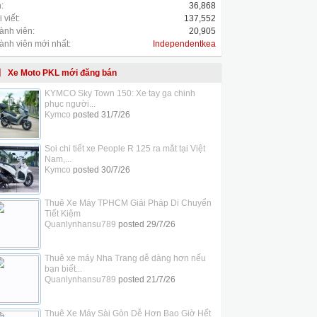
:
36,868
 viết:
137,552
ành viên:
20,905
ành viên mới nhất:
Independentkea
Xe Moto PKL mới đăng bán
KYMCO Sky Town 150: Xe tay ga chinh
phục người...
Kymco
posted
31/7/26
Soi chi tiết xe People R 125 ra mắt tại Việt
Nam,...
Kymco
posted
30/7/26
Thuê Xe Máy TPHCM Giải Pháp Di Chuyển
Tiết Kiệm
Quanlynhansu789
posted
29/7/26
Thuê xe máy Nha Trang dễ dàng hơn nếu
bạn biết...
Quanlynhansu789
posted
21/7/26
Thuê Xe Máy Sài Gòn Dễ Hơn Bao Giờ Hết