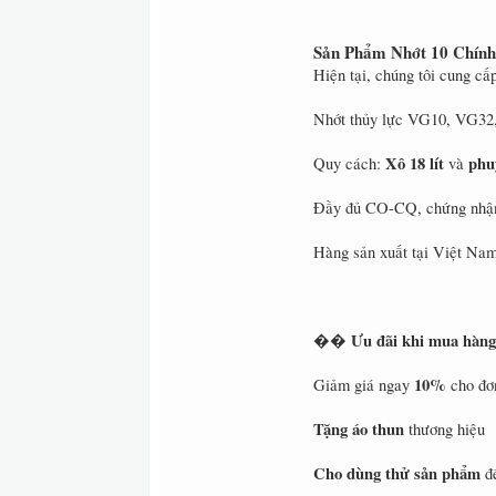
Sản Phẩm Nhớt 10 Chính
Hiện tại, chúng tôi cung cấ
Nhớt thủy lực VG10, VG3
Xô 18 lít
phuy
Quy cách:
và
Đầy đủ CO-CQ, chứng nhận
Hàng sản xuất tại Việt Nam
Ưu đãi khi mua hàng
��
10%
Giảm giá ngay
cho đơn
Tặng áo thun
thương hiệu
Cho dùng thử sản phẩm
để