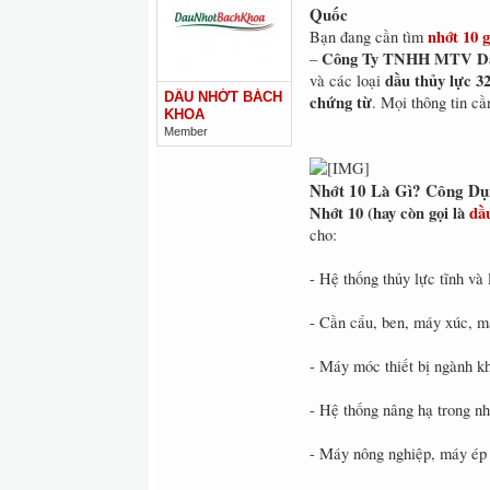
Quốc
nhớt 10 g
Bạn đang cần tìm
Công Ty TNHH MTV Dầ
–
dầu thủy lực 32
và các loại
DẦU NHỚT BÁCH
chứng từ
. Mọi thông tin cầ
KHOA
Member
Nhớt 10 Là Gì? Công Dụ
Nhớt 10 (hay còn gọi là
dầ
cho:
- Hệ thống thủy lực tĩnh và
- Cần cẩu, ben, máy xúc, má
- Máy móc thiết bị ngành kh
- Hệ thống nâng hạ trong n
- Máy nông nghiệp, máy ép n