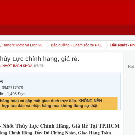
 Trang trí Moto và Dịch vụ
Bảo dưỡng - Chăm sóc xe PKL
Dầu Nhớt - Ph
hủy Lực chính hãng, giá rẻ.
U NHỚT BÁCH KHOA
,
6/8/25
.
Nút
NĐ
- 0942717076
 lời, 1,495 Đọc
hàng hóa) và gặp mặt giao dịch trực tiếp. KHÔNG NÊN
g hợp lừa đảo và nhận hàng hóa không đúng sự thật.
 Nhớt Thủy Lực Chính Hãng, Giá Rẻ Tại TP.HCM
Hàng Chính Hãng, Đầy Đủ Chứng Nhận, Giao Hàng Toàn