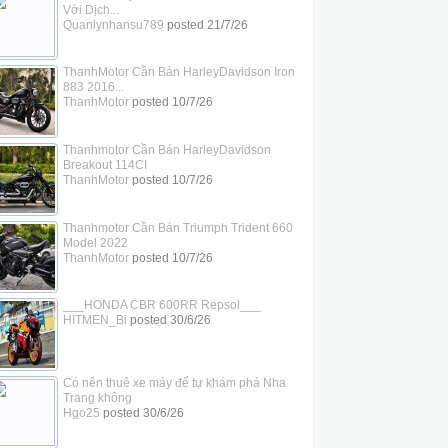
Với Dịch...
Quanlynhansu789
posted
21/7/26
ThanhMotor Cần Bán HarleyDavidson Iron
883 2016...
ThanhMotor
posted
10/7/26
Thanhmotor Cần Bán HarleyDavidson
Breakout 114CI
ThanhMotor
posted
10/7/26
Thanhmotor Cần Bán Triumph Trident 660
Model 2022
ThanhMotor
posted
10/7/26
___HONDA CBR 600RR Repsol___
HITMEN_Bi
posted
30/6/26
Có nên thuê xe máy để tự khám phá Nha
Trang không
Hgo25
posted
30/6/26