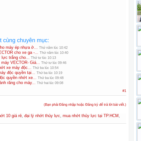
ất cùng chuyên mục:
cho máy ép nhựa ở...
Thứ năm lúc 10:42
ECTOR cho xe ga -...
Thứ năm lúc 10:40
lực trắng cho...
Thứ tư lúc 10:13
xe máy VECTOR- Giá...
Thứ tư lúc 09:46
ớt xe máy độc...
Thứ ba lúc 10:54
y độc quyền tại...
Thứ ba lúc 10:19
c quyền nhớt xe...
Thứ ba lúc 09:48
ánh răng cho máy...
Thứ hai lúc 09:08
#1
(Bạn phải Đăng nhập hoặc Đăng ký để trả lời bài viết.)
ớt 10 giá rẻ
,
đại lý nhớt thủy lực
,
mua nhớt thủy lực tại TP.HCM
,