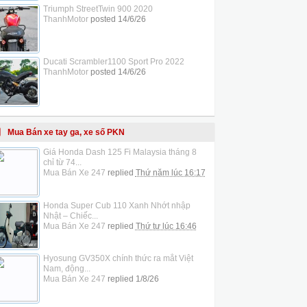
Triumph StreetTwin 900 2020
ThanhMotor
posted
14/6/26
Ducati Scrambler1100 Sport Pro 2022
ThanhMotor
posted
14/6/26
Mua Bán xe tay ga, xe số PKN
Giá Honda Dash 125 Fi Malaysia tháng 8
chỉ từ 74...
Mua Bán Xe 247
replied
Thứ năm lúc 16:17
Honda Super Cub 110 Xanh Nhớt nhập
Nhật – Chiếc...
Mua Bán Xe 247
replied
Thứ tư lúc 16:46
Hyosung GV350X chính thức ra mắt Việt
Nam, động...
Mua Bán Xe 247
replied
1/8/26