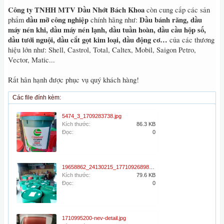
Công ty TNHH MTV Dầu Nhớt Bách Khoa
còn cung cấp các sản
dầu mỡ công nghiệp
Dầu bánh răng, dầu
phẩm
chính hãng như:
máy nén khi, dầu máy nén lạnh, dầu tuần hoàn, dầu cầu hộp số,
dầu tưới nguội, dầu cắt gọt kim loại, dầu động cơ…
của các thương
hiệu lớn như: Shell, Castrol, Total, Caltex, Mobil, Saigon Petro,
Vector, Matic...
Rất hân hạnh được phục vụ quý khách hàng!
Các file đính kèm:
5474_3_1709283738.jpg
Kích thước:
86.3 KB
Đọc:
0
19658862_24130215_1771092689858719_8757892263049049989_o.jpg
Kích thước:
79.6 KB
Đọc:
0
1710995200-nev-detail.jpg