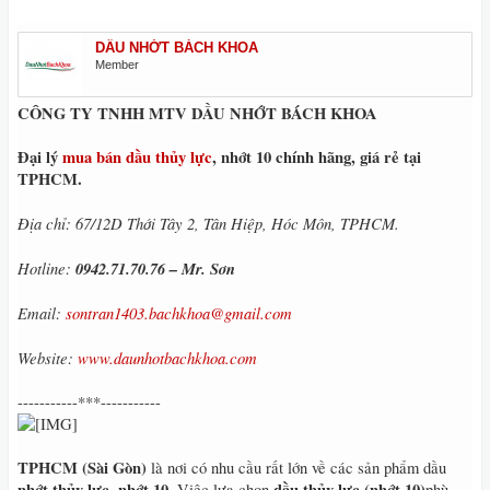
DẦU NHỚT BÁCH KHOA
Member
CÔNG TY TNHH MTV DẦU NHỚT BÁCH KHOA
Đại lý
mua bán dầu thủy lực
, nhớt 10 chính hãng, giá rẻ tại
TPHCM.
Địa chỉ: 67/12D Thới Tây 2, Tân Hiệp, Hóc Môn, TPHCM.
Hotline:
0942.71.70.76 – Mr. Sơn
Email:
sontran1403.bachkhoa@gmail.com
Website:
www.daunhotbachkhoa.com
-----------***-----------
TPHCM (Sài Gòn)
là nơi có nhu cầu rất lớn về các sản phẩm dầu
nhớt thủy lực, nhớt 10
dầu thủy lực (nhớt 10)
. Việc lựa chọn
phù