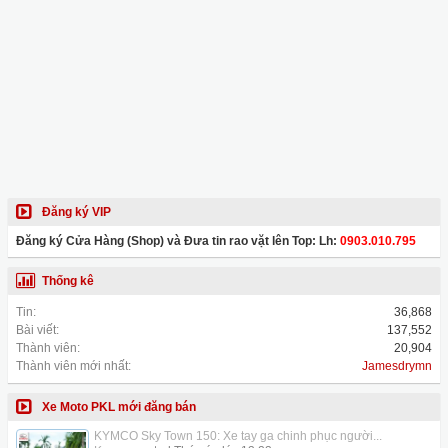
Đăng ký VIP
Đăng ký Cửa Hàng (Shop) và Đưa tin rao vặt lên Top: Lh:
0903.010.795
Thống kê
Tin:
36,868
Bài viết:
137,552
Thành viên:
20,904
Thành viên mới nhất:
Jamesdrymn
Xe Moto PKL mới đăng bán
KYMCO Sky Town 150: Xe tay ga chinh phục người...