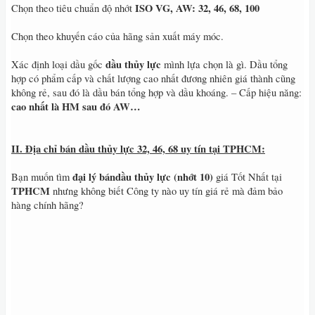
ISO VG, AW: 32, 46, 68, 100
Chọn theo tiêu chuẩn độ nhớt
Chọn theo khuyến cáo của hãng sản xuất máy móc.
dầu thủy lực
Xác định loại dầu gốc
mình lựa chọn là gì. Dầu tổng
hợp có phẩm cấp và chất lượng cao nhất đương nhiên giá thành cũng
không rẻ, sau đó là dầu bán tổng hợp và dầu khoáng. – Cấp hiệu năng:
cao nhất là HM sau đó AW…
II. Địa chỉ bán dầu thủy lực 32, 46, 68 uy tín tại TPHCM:
đại lý bándầu thủy lực (nhớt 10)
Bạn muốn tìm
giá Tốt Nhất tại
TPHCM
nhưng không biết Công ty nào uy tín giá rẻ mà đảm bảo
hàng chính hãng?