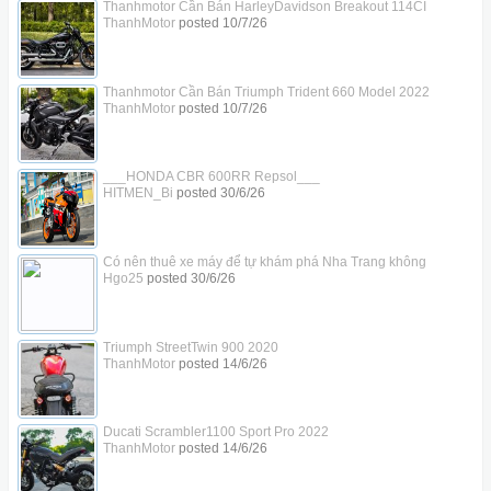
Thanhmotor Cần Bán HarleyDavidson Breakout 114CI
ThanhMotor
posted
10/7/26
Thanhmotor Cần Bán Triumph Trident 660 Model 2022
ThanhMotor
posted
10/7/26
___HONDA CBR 600RR Repsol___
HITMEN_Bi
posted
30/6/26
Có nên thuê xe máy để tự khám phá Nha Trang không
Hgo25
posted
30/6/26
Triumph StreetTwin 900 2020
ThanhMotor
posted
14/6/26
Ducati Scrambler1100 Sport Pro 2022
ThanhMotor
posted
14/6/26