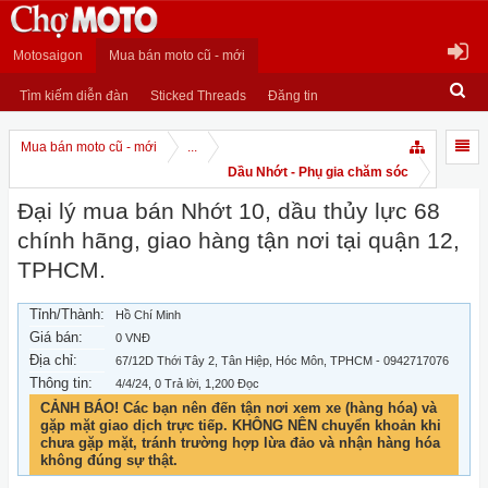
Motosaigon
Mua bán moto cũ - mới
Tìm kiếm diễn đàn
Sticked Threads
Đăng tin
Mua bán moto cũ - mới
...
Dầu Nhớt - Phụ gia chăm sóc
Đại lý mua bán Nhớt 10, dầu thủy lực 68
chính hãng, giao hàng tận nơi tại quận 12,
TPHCM.
Tỉnh/Thành:
Hồ Chí Minh
Giá bán:
0 VNĐ
Địa chỉ:
67/12D Thới Tây 2, Tân Hiệp, Hóc Môn, TPHCM - 0942717076
Thông tin:
4/4/24
, 0 Trả lời, 1,200 Đọc
CẢNH BÁO! Các bạn nên đến tận nơi xem xe (hàng hóa) và
gặp mặt giao dịch trực tiếp. KHÔNG NÊN chuyển khoản khi
chưa gặp mặt, tránh trường hợp lừa đảo và nhận hàng hóa
không đúng sự thật.