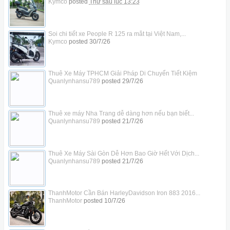
Kymco
posted
Thứ sáu lúc 13:23
Soi chi tiết xe People R 125 ra mắt tại Việt Nam,...
Kymco
posted
30/7/26
Thuê Xe Máy TPHCM Giải Pháp Di Chuyển Tiết Kiệm
Quanlynhansu789
posted
29/7/26
Thuê xe máy Nha Trang dễ dàng hơn nếu bạn biết...
Quanlynhansu789
posted
21/7/26
Thuê Xe Máy Sài Gòn Dễ Hơn Bao Giờ Hết Với Dịch...
Quanlynhansu789
posted
21/7/26
ThanhMotor Cần Bán HarleyDavidson Iron 883 2016...
ThanhMotor
posted
10/7/26