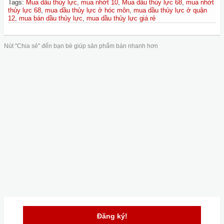
Tags
:
Mua dầu thủy lực
,
mua nhớt 10
,
Mua dầu thủy lực 68
,
mua nhớt
thủy lực 68
,
mua dầu thủy lực ở hóc môn
,
mua dầu thủy lực ở quận
12
,
mua bán dầu thủy lực
,
mua dầu thủy lực giá rẻ
Nút "Chia sẻ" đến bạn bè giúp sản phẩm bán nhanh hơn
Đăng ký!