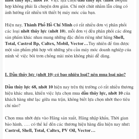
hợp không phải là chuyện đơn giản. Chỉ một chút nhầm lẫn cũng có
ảnh hưởng rất nhiều tới thiết bị máy móc của bạn.
Thành Phố Hồ Chí Minh
Hiện nay,
có rất nhiều đơn vị phân phối
nhớt thủy lực (nhớt 10)
các loại
, mỗi đơn vị đều phân phối các dòng
Shell,
sản phẩm khác nhau mang những đặc điểm riêng như hãng
Total, Castrol Bp, Caltex, Mobil, Vector…
Tuy nhiên để tìm được
một sản phẩm phù hợp với những yêu cầu máy móc doanh nghiệp của
mình về việc bôi trơn chống mài mòn không phải dễ dàng.
I. Dầu thủy lực (nhớt 10) có bao nhiêu loại? nên mua loại nào?
Dầu thủy lực 68, nhớt 10
hiện nay trên thị trường có rất nhiều thương
dầu thủy lực, nhớt 10
hiệu khác nhau, khiến việc lựa chọn mua
của
khách hàng như lạc giữa ma trận, không biết lựa chọn nhớt theo tiêu
chí nào?
Chọn mua nhớt dựa vào Hãng sản xuất, Hãng nhập khẩu, Thời gian
:
bảo hành, …. có thể kể đến các thương hiệu hàng đầu hiện nay như
Castrol, Shell, Total, Caltex, PV Oil, Vector…