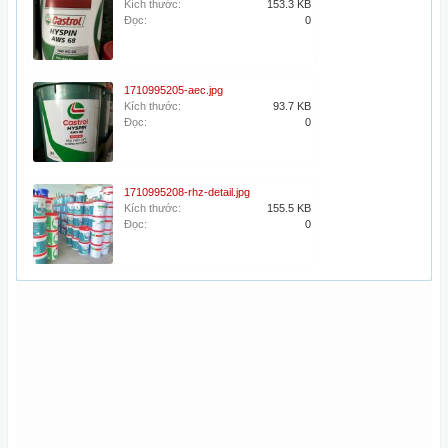
Kích thước:
153.3 KB
Đọc:
0
1710995205-aec.jpg
Kích thước:
93.7 KB
Đọc:
0
1710995208-rhz-detail.jpg
Kích thước:
155.5 KB
Đọc:
0