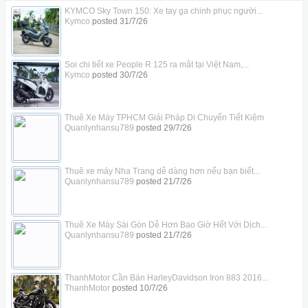
KYMCO Sky Town 150: Xe tay ga chinh phục người...
Kymco
posted
31/7/26
Soi chi tiết xe People R 125 ra mắt tại Việt Nam,...
Kymco
posted
30/7/26
Thuê Xe Máy TPHCM Giải Pháp Di Chuyển Tiết Kiệm
Quanlynhansu789
posted
29/7/26
Thuê xe máy Nha Trang dễ dàng hơn nếu bạn biết...
Quanlynhansu789
posted
21/7/26
Thuê Xe Máy Sài Gòn Dễ Hơn Bao Giờ Hết Với Dịch...
Quanlynhansu789
posted
21/7/26
ThanhMotor Cần Bán HarleyDavidson Iron 883 2016...
ThanhMotor
posted
10/7/26