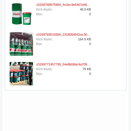
z5269768975984_4c0ec9e5407e6611532b2bd2b7086a0c.jpg
Kích thước:
46.9 KB
Đọc:
0
z5269769519369_231800d541ec3659bc9d5b36fbba54e4.jpg
Kích thước:
164.9 KB
Đọc:
0
z5269771457795_54e8b58dc4a709a534a17bf6f5015b35.jpg
Kích thước:
79 KB
Đọc:
0