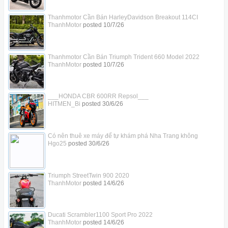
Thanhmotor Cần Bán HarleyDavidson Breakout 114CI
ThanhMotor
posted
10/7/26
Thanhmotor Cần Bán Triumph Trident 660 Model 2022
ThanhMotor
posted
10/7/26
___HONDA CBR 600RR Repsol___
HITMEN_Bi
posted
30/6/26
Có nên thuê xe máy để tự khám phá Nha Trang không
Hgo25
posted
30/6/26
Triumph StreetTwin 900 2020
ThanhMotor
posted
14/6/26
Ducati Scrambler1100 Sport Pro 2022
ThanhMotor
posted
14/6/26