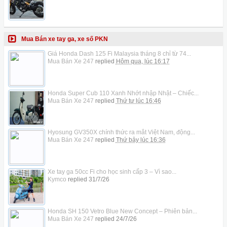
Mua Bán xe tay ga, xe số PKN
Giá Honda Dash 125 Fi Malaysia tháng 8 chỉ từ 74...
Mua Bán Xe 247
replied
Hôm qua, lúc 16:17
Honda Super Cub 110 Xanh Nhớt nhập Nhật – Chiếc...
Mua Bán Xe 247
replied
Thứ tư lúc 16:46
Hyosung GV350X chính thức ra mắt Việt Nam, động...
Mua Bán Xe 247
replied
Thứ bảy lúc 16:36
Xe tay ga 50cc Fi cho học sinh cấp 3 – Vì sao...
Kymco
replied
31/7/26
Honda SH 150 Vetro Blue New Concept – Phiên bản...
Mua Bán Xe 247
replied
24/7/26