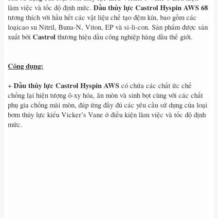
Dầu thủy lực Castrol Hyspin AWS 68
làm việc và tốc độ định mức.
tương thích với hầu hết các vật liệu chế tạo đệm kín, bao gồm các
loạicao su Nitril, Buna-N, Viton, EP và si-li-con. Sản phẩm được sản
Castrol
xuất bởi
thương hiệu dầu công nghiệp hàng đầu thế giới.
Công dụng:
Dầu
thủy lực
Castrol Hyspin AWS
+
có chứa các chất ức chế
chống lại hiện tượng ô-xy hóa, ăn mòn và sinh bọt cùng với các chất
phụ gia chống mài mòn, đáp ứng đầy đủ các yêu cầu sử dụng của loại
bơm thủy lực kiểu Vicker’s Vane ở điều kiện làm việc và tốc độ định
mức.