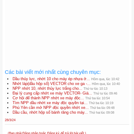
Các bài viết mới nhất cùng chuyên mục:
Dầu thủy lực, nhớt 10 cho máy ép nhựa ở...
Hôm qua, lúc 10:42
Nhớt láp(dầu hộp số) VECTOR cho xe ga -...
Hôm qua, lúc 10:40
NPP nhớt 10, nhớt thủy lực trắng cho...
Thứ tư lúc 10:13
Đại lý cung cấp nhớt xe máy VECTOR- Giá...
Thứ tư lúc 09:46
Cơ hội để thành NPP nhớt xe máy độc...
Thứ ba lúc 10:54
Tìm NPP dầu nhớt xe máy độc quyền tại...
Thứ ba lúc 10:19
Phú Yên cần mở NPP độc quyền nhớt xe...
Thứ ba lúc 09:48
Dầu cầu, nhớt hộp số bánh răng cho máy...
Thứ hai lúc 09:08
28/3/24
(Bạn phải Đăng nhập hoặc Đăng ký để trả lời bài viết.)