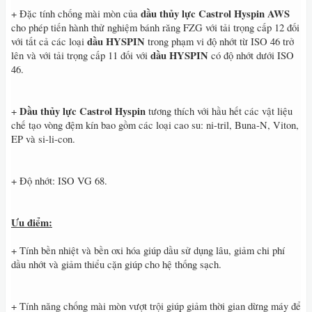
dầu thủy lực
Castrol Hyspin AWS
+ Đặc tính chống mài mòn của
cho phép tiến hành thử nghiệm bánh răng FZG với tải trọng cấp 12 đối
dầu HYSPIN
với tất cả các loại
trong phạm vi độ nhớt từ ISO 46 trở
dầu HYSPIN
lên và với tải trọng cấp 11 đối với
có độ nhớt dưới ISO
46.
Dầu thủy lực
Castrol Hyspin
+
tương thích với hầu hết các vật liệu
chế tạo vòng đệm kín bao gồm các loại cao su: ni-tril, Buna-N, Viton,
EP và si-li-con.
+ Độ nhớt: ISO VG 68.
Ưu điểm:
+ Tính bền nhiệt và bền oxi hóa giúp dầu sử dụng lâu, giảm chi phí
dầu nhớt và giảm thiểu cặn giúp cho hệ thống sạch.
+ Tính năng chống mài mòn vượt trội giúp giảm thời gian dừng máy để