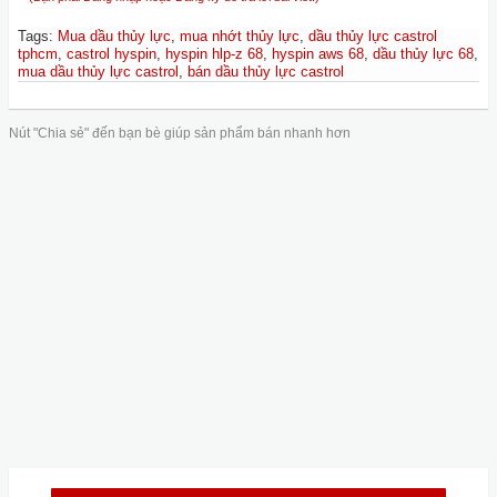
Tags
:
Mua dầu thủy lực
,
mua nhớt thủy lực
,
dầu thủy lực castrol
tphcm
,
castrol hyspin
,
hyspin hlp-z 68
,
hyspin aws 68
,
dầu thủy lực 68
,
mua dầu thủy lực castrol
,
bán dầu thủy lực castrol
Nút "Chia sẻ" đến bạn bè giúp sản phẩm bán nhanh hơn