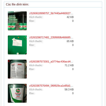
Các file đính kèm:
z5260618998757_5b7440a4460027d27c8116d2ce398ebd.jpg
Kích thước:
42 KB
Đọc:
0
z5263298717481_235f995fb466685c191d2205bbe5d952.jpg
Kích thước:
65 KB
Đọc:
0
z5263387573301_a3774ac436acd419ad0cb8fd20d98834.jpg
Kích thước:
71.2 KB
Đọc:
0
z5263387576494_5f6f929ca1e85d1fdfe307fa96d5c488.jpg
Kích thước:
58.3 KB
Đọc:
0