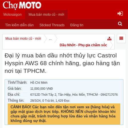
Motosaigon
Mua bán moto cũ - mới
Tìm kiếm diễn đàn
Sticked Threads
Đăng tin
Mua bán moto cũ - mới
...
Dầu Nhớt - Phụ gia chăm sóc
Đại lý mua bán dầu nhớt thủy lực Castrol
Hyspin AWS 68 chính hãng, giao hàng tận
nơi tại TPHCM.
Tỉnh/Thành:
Hồ Chí Minh
Giá bán:
11,000,000 VNĐ
Địa chỉ:
67/12D Thới Tây 2, Tân Hiệp, Hóc Môn, TPHCM - 0942717076
Thông tin:
28/3/24
, 0 Trả lời, 1,429 Đọc
CẢNH BÁO! Các bạn nên đến tận nơi xem xe (hàng hóa) và
gặp mặt giao dịch trực tiếp. KHÔNG NÊN chuyển khoản khi
chưa gặp mặt, tránh trường hợp lừa đảo và nhận hàng hóa
không đúng sự thật.