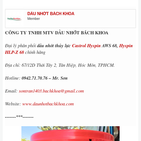
DẦU NHỚT BÁCH KHOA
Member
CÔNG TY TNHH MTV DẦU NHỚT BÁCH KHOA
Đại lý phân phối
dầu nhớt thủy lực
Castrol Hyspin
AWS 68,
Hyspin
HLP-Z 68
chính hãng
Địa chỉ: 67/12D Thới Tây 2, Tân Hiệp, Hóc Môn, TPHCM.
Hotline:
0942.71.70.76 – Mr. Sơn
Email:
sontran1403.bachkhoa@gmail.com
Website:
www.daunhotbachkhoa.com
-------***-------