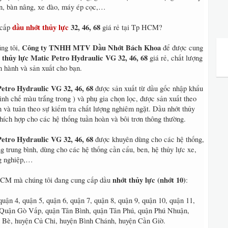
n, bàn nâng, xe đào, máy ép cọc,…
dầu nhớt thủy lực
32, 46, 68
 cấp
giá rẻ tại Tp HCM?
Công ty TNHH MTV Dầu Nhớt Bách Khoa
úng tôi,
để được cung
 thủy lực Matic Petro Hydraulic VG 32, 46, 68
giá rẻ, chất lượng
ận hành và sản xuất cho bạn.
etro Hydraulic VG 32, 46, 68
được sản xuất từ dầu gốc nhập khẩu
inh chế màu trắng trong ) và phụ gia chọn lọc, được sản xuất theo
ến và tuân theo sự kiểm tra chất lượng nghiêm ngặt. Dầu nhớt thủy
hích hợp cho các hệ thống tuần hoàn và bôi trơn thông thường.
etro Hydraulic VG 32, 46, 68
được khuyên dùng cho các hệ thống,
ng trung bình, dùng cho các hệ thống cần cẩu, ben, hệ thủy lực xe,
ng nghiệp,…
nhớt thủy lực (nhớt 10)
HCM mà chúng tôi đang cung cấp dầu
:
quận 4, quận 5, quận 6, quận 7, quận 8, quận 9, quận 10, quận 11,
 Quận Gò Vấp, quận Tân Bình, quận Tân Phú, quận Phú Nhuận,
Bè, huyện Củ Chi, huyện Bình Chánh, huyện Cần Giờ.