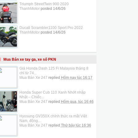
Triumph StreetTwin 900 2020
ThanhMotor
posted
14/6/26
Ducati Scrambler1100 Sport Pro 2022
ThanhMotor
posted
14/6/26
Mua Bán xe tay ga, xe số PKN
Giá Honda Dash 125 Fi Malaysia tháng 8
chỉ từ 74...
Mua Bán Xe 247
replied
Hôm nay lúc 16:17
Honda Super Cub 110 Xanh Nhớt nhập
Nhật – Chiếc...
Mua Bán Xe 247
replied
Hôm qua, lúc 16:46
Hyosung GV350X chính thức ra mắt Việt
Nam, động...
Mua Bán Xe 247
replied
Thứ bảy lúc 16:36