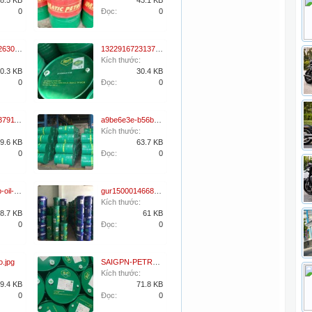
8.5 KB
43.1 KB
0
Đọc:
0
132291672263050441.jpg
132291672313750530.jpg
Kích thước:
0.3 KB
30.4 KB
0
Đọc:
0
132291672379114644.jpg
a9be6e3e-b56b-4422-92a3-e1ffb37d4961.jpg
Kích thước:
9.6 KB
63.7 KB
0
Đọc:
0
dau-nhot-ap-oil-saigon-petro.jpg
gur1500014668.jpg
Kích thước:
8.7 KB
61 KB
0
Đọc:
0
o.jpg
SAIGPN-PETRO-detail.jpg
Kích thước:
9.4 KB
71.8 KB
0
Đọc:
0