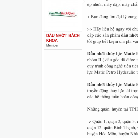
ép nhựa, máy dập, máy chấ
+ Bạn đang tìm đại lý cung
>> Hãy liên hệ ngay với ch
dầu nhớt
cấp các sản phẩm
DẦU NHỚT BÁCH
KHOA
tốt giúp tiết kiệm chi phí v
Member
Dầu nhớt thủy lực Matic P
nhóm II ( dầu gốc đã được t
quy trình công nghệ tiên ti
lực Matic Petro Hydraulic t
Dầu nhớt thủy lực Matic P
truyền động thủy lực tải trọ
các hệ thống tuần hoàn cô
Những quận, huyện tại TP
-> Quận 1, quận 2, quận 3, 
quận 12, quận Bình Thạnh,
huyện Hóc Môn, huyện Nhà 