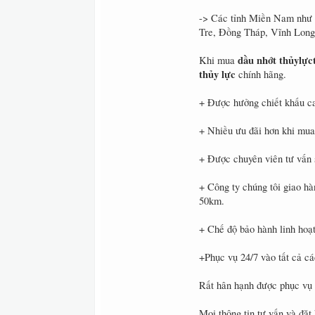
-> Các tỉnh Miền Nam như 
Tre, Đồng Tháp, Vĩnh Lo
dầu nhớt thủylực
Khi mua
thủy lực
chính hãng.
+ Được hưởng chiết khấu c
+ Nhiều ưu đãi hơn khi mua
+ Được chuyên viên tư vấn
+ Công ty chúng tôi giao h
50km.
+ Chế độ bảo hành linh hoạt
+Phục vụ 24/7 vào tất cả cá
Rất hân hạnh được phục vụ
Mọi thông tin tư vấn và đặt