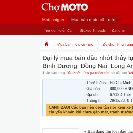
Motosaigon
Mua bán moto cũ - mới
Tìm kiếm diễn đàn
Sticked Threads
Đăng tin
Mua bán moto cũ - mới
Đồ chơi, Phụ Tùng,
Đại lý mua bán dầu nhớt thủy lự
Bình Dương, Đồng Nai, Long A
Thảo luận trong '
Dầu Nhớt - Phụ gia chăm sóc
' bắt đầu bởi
DẦ
Tỉnh/Thành:
Hồ Chí Minh
Giá bán:
880,000 VNĐ
Địa chỉ:
67/12D Thới
Thông tin:
29/12/23
, 0 T
CẢNH BÁO! Các bạn nên đến tận nơi xem xe (
chuyển khoản khi chưa gặp mặt, tránh trườn
+ Bạn đang tìm loại dầu thủ