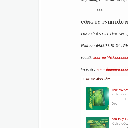
-----------***-----------
CÔNG TY TNHH DẦU 
Địa chỉ: 67/12D Thới Tây 
Hotline:
0942.71.70.76 - 
Email:
sontran1403.bachk
Website:
www.daunhotbach
Các file đính kèm:
Kích thước:
11
Đọc:
Kích thước: