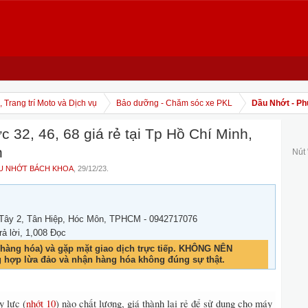
 Trang trí Moto và Dịch vụ
Bảo dưỡng - Chăm sóc xe PKL
Dầu Nhớt - Ph
c 32, 46, 68 giá rẻ tại Tp Hồ Chí Minh,
n
Nút
U NHỚT BÁCH KHOA
,
29/12/23
.
 Tây 2, Tân Hiệp, Hóc Môn, TPHCM - 0942717076
rả lời, 1,008 Đọc
hàng hóa) và gặp mặt giao dịch trực tiếp. KHÔNG NÊN
g hợp lừa đảo và nhận hàng hóa không đúng sự thật.
y lực (
nhớt 10
) nào chất lượng, giá thành lại rẻ để sử dụng cho máy