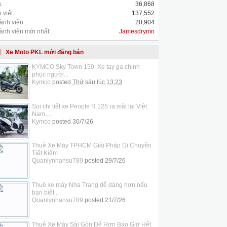
:
36,868
 viết:
137,552
ành viên:
20,904
ành viên mới nhất:
Jamesdrymn
Xe Moto PKL mới đăng bán
KYMCO Sky Town 150: Xe tay ga chinh
phục người...
Kymco
posted
Thứ sáu lúc 13:23
Soi chi tiết xe People R 125 ra mắt tại Việt
Nam,...
Kymco
posted
30/7/26
Thuê Xe Máy TPHCM Giải Pháp Di Chuyển
Tiết Kiệm
Quanlynhansu789
posted
29/7/26
Thuê xe máy Nha Trang dễ dàng hơn nếu
bạn biết...
Quanlynhansu789
posted
21/7/26
Thuê Xe Máy Sài Gòn Dễ Hơn Bao Giờ Hết