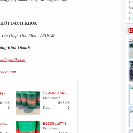
Tin
Bài
Th
Th
NHỚT BÁCH KHOA
2, Tân Hiệp, Hóc Môn , TPHCM
Phòng Kinh Doanh
hoa@gmail.com
khoa.com
1584502334-jhg.jpg
1584502337-lxl.jpg
Kích thước:
8.4 KB
84.3 KB
0
Đọc:
0
dau-thuy-luc-matic-petro-hydraulic-vg-68-Ti6v6bsEcV.jpg
fb19336aad7f4612dc2bc397869c641a_5ea2502423df9.jpg
Kích thước: