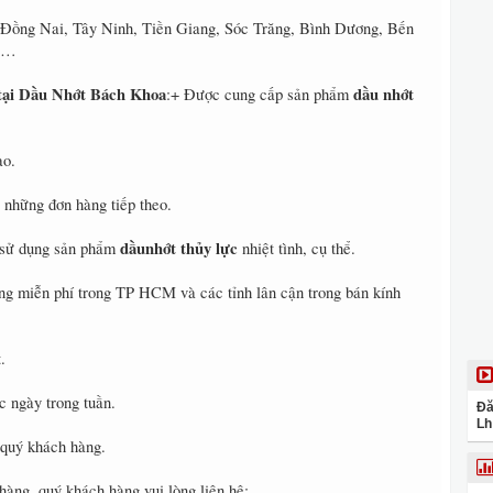
Đồng Nai, Tây Ninh, Tiền Giang, Sóc Trăng, Bình Dương, Bến
ng…
tại Dầu Nhớt Bách Khoa
dầu nhớt
:+ Được cung cấp sản phẩm
ao.
 những đơn hàng tiếp theo.
dầunhớt thủy lực
 sử dụng sản phẩm
nhiệt tình, cụ thể.
àng miễn phí trong TP HCM và các tỉnh lân cận trong bán kính
.
c ngày trong tuần.
Đă
Lh
 quý khách hàng.
 hàng, quý khách hàng vui lòng liên hệ: