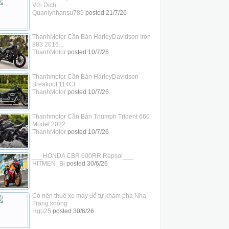
Với Dịch...
Quanlynhansu789
posted
21/7/26
ThanhMotor Cần Bán HarleyDavidson Iron
883 2016...
ThanhMotor
posted
10/7/26
Thanhmotor Cần Bán HarleyDavidson
Breakout 114CI
ThanhMotor
posted
10/7/26
Thanhmotor Cần Bán Triumph Trident 660
Model 2022
ThanhMotor
posted
10/7/26
___HONDA CBR 600RR Repsol___
HITMEN_Bi
posted
30/6/26
Có nên thuê xe máy để tự khám phá Nha
Trang không
Hgo25
posted
30/6/26