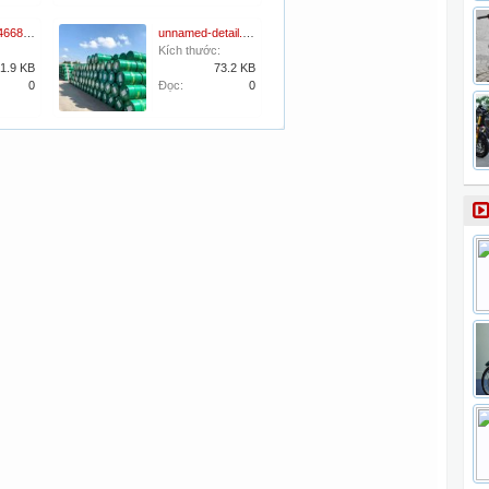
szd1500014668.jpg
unnamed-detail.jpg
Kích thước:
1.9 KB
73.2 KB
0
Đọc:
0