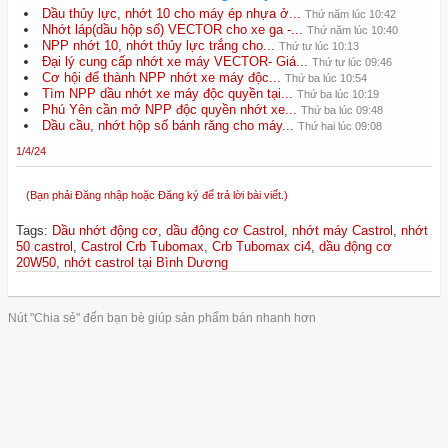
Dầu thủy lực, nhớt 10 cho máy ép nhựa ở...
Thứ năm lúc 10:42
Nhớt láp(dầu hộp số) VECTOR cho xe ga -...
Thứ năm lúc 10:40
NPP nhớt 10, nhớt thủy lực trắng cho...
Thứ tư lúc 10:13
Đại lý cung cấp nhớt xe máy VECTOR- Giá...
Thứ tư lúc 09:46
Cơ hội để thành NPP nhớt xe máy độc...
Thứ ba lúc 10:54
Tìm NPP dầu nhớt xe máy độc quyền tại...
Thứ ba lúc 10:19
Phú Yên cần mở NPP độc quyền nhớt xe...
Thứ ba lúc 09:48
Dầu cầu, nhớt hộp số bánh răng cho máy...
Thứ hai lúc 09:08
1/4/24
(Bạn phải Đăng nhập hoặc Đăng ký để trả lời bài viết.)
Tags
:
Dầu nhớt động cơ
,
dầu động cơ Castrol
,
nhớt máy Castrol
,
nhớt
50 castrol
,
Castrol Crb Tubomax
,
Crb Tubomax ci4
,
dầu động cơ
20W50
,
nhớt castrol tại Bình Dương
Nút "Chia sẻ" đến bạn bè giúp sản phẩm bán nhanh hơn