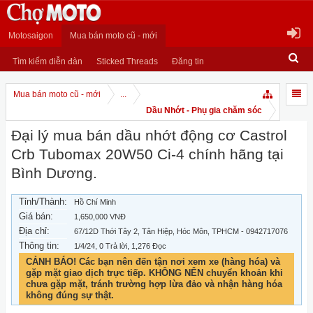
Motosaigon
Mua bán moto cũ - mới
Tìm kiếm diễn đàn
Sticked Threads
Đăng tin
Mua bán moto cũ - mới
...
Dầu Nhớt - Phụ gia chăm sóc
Đại lý mua bán dầu nhớt động cơ Castrol
Crb Tubomax 20W50 Ci-4 chính hãng tại
Bình Dương.
Tỉnh/Thành:
Hồ Chí Minh
Giá bán:
1,650,000 VNĐ
Địa chỉ:
67/12D Thới Tây 2, Tân Hiệp, Hóc Môn, TPHCM - 0942717076
Thông tin:
1/4/24
, 0 Trả lời, 1,276 Đọc
CẢNH BÁO! Các bạn nên đến tận nơi xem xe (hàng hóa) và
gặp mặt giao dịch trực tiếp. KHÔNG NÊN chuyển khoản khi
chưa gặp mặt, tránh trường hợp lừa đảo và nhận hàng hóa
không đúng sự thật.