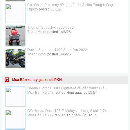
Có nên thuê xe máy để tự khám phá Nha Trang không
Hgo25
posted
30/6/26
Triumph StreetTwin 900 2020
ThanhMotor
posted
14/6/26
Ducati Scrambler1100 Sport Pro 2022
ThanhMotor
posted
14/6/26
Mua Bán xe tay ga, xe số PKN
Honda Giorno+ Buzz Lightyear về Việt Nam? Giá...
Mua Bán Xe 247
replied
Hôm qua, lúc 15:57
Giá Honda Dash 125 Fi Malaysia tháng 8 chỉ từ 74...
Mua Bán Xe 247
replied
Thứ năm lúc 16:17