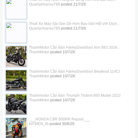
Quanlynhansu789
posted
21/7/26
Thuê Xe Máy Sài Gòn Dễ Hơn Bao Giờ Hết Với Dịch...
Quanlynhansu789
posted
21/7/26
ThanhMotor Cần Bán HarleyDavidson Iron 883 2016...
ThanhMotor
posted
10/7/26
Thanhmotor Cần Bán HarleyDavidson Breakout 114CI
ThanhMotor
posted
10/7/26
Thanhmotor Cần Bán Triumph Trident 660 Model 2022
ThanhMotor
posted
10/7/26
___HONDA CBR 600RR Repsol___
HITMEN_Bi
posted
30/6/26