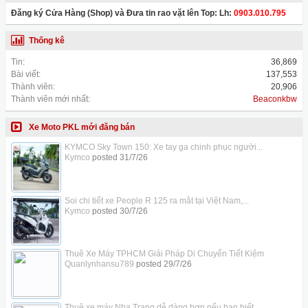
Đăng ký Cửa Hàng (Shop) và Đưa tin rao vặt lên Top: Lh:
0903.010.795
Thống kê
Tin:
36,869
Bài viết:
137,553
Thành viên:
20,906
Thành viên mới nhất:
Beaconkbw
Xe Moto PKL mới đăng bán
KYMCO Sky Town 150: Xe tay ga chinh phục người...
Kymco
posted
31/7/26
Soi chi tiết xe People R 125 ra mắt tại Việt Nam,...
Kymco
posted
30/7/26
Thuê Xe Máy TPHCM Giải Pháp Di Chuyển Tiết Kiệm
Quanlynhansu789
posted
29/7/26
Thuê xe máy Nha Trang dễ dàng hơn nếu bạn biết...