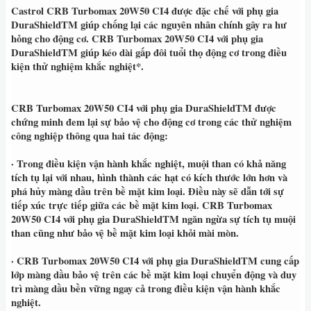
Castrol CRB Turbomax 20W50 CI4
được đặc chế với phụ gia
DuraShieldTM giúp chống lại các nguyên nhân chính gây ra hư
hỏng cho động cơ. CRB Turbomax 20W50 CI4 với phụ gia
DuraShieldTM giúp kéo dài gấp đôi tuổi thọ động cơ trong điều
kiện thử nghiệm khắc nghiệt*.
CRB Turbomax 20W50 CI4
với phụ gia DuraShieldTM được
chứng minh đem lại sự bảo vệ cho động cơ trong các thử nghiệm
công nghiệp thông qua hai tác động:
· Trong điều kiện vận hành khắc nghiệt, muội than có khả năng
tích tụ lại với nhau, hình thành các hạt có kích thước lớn hơn và
phá hủy màng dầu trên bề mặt kim loại. Điều này sẽ dẫn tới sự
tiếp xúc trực tiếp giữa các bề mặt kim loại. CRB Turbomax
20W50 CI4 với phụ gia DuraShieldTM ngăn ngừa sự tích tụ muội
than cũng như bảo vệ bề mặt kim loại khỏi mài mòn.
·
CRB Turbomax 20W50 CI4
với phụ gia DuraShieldTM cung cấp
lớp màng dầu bảo vệ trên các bề mặt kim loại chuyển động và duy
trì màng dầu bền vững ngay cả trong điều kiện vận hành khắc
nghiệt.