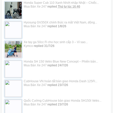
Honda Super Cub 110 Xanh Nhớt nhập Nhật – Chiếc...
Mua Bán Xe 247
replied
Thứ tư lúc 16:46
Hyosung GV350X chính thức ra mắt Việt Nam, động...
Mua Bán Xe 247
replied
1/8/26
Xe tay ga 50cc Fi cho học sinh cấp 3 – Vì sao...
Kymco
replied
31/7/26
Honda SH 150 Vetro Blue New Concept – Phiên bản...
Mua Bán Xe 247
replied
24/7/26
CubHouse VN hoàn tất bàn giao Honda Dash 125Fi...
Mua Bán Xe 247
replied
23/7/26
Quốc Cường CubHouse bàn giao Honda SH150i Vetro...
Mua Bán Xe 247
replied
23/7/26