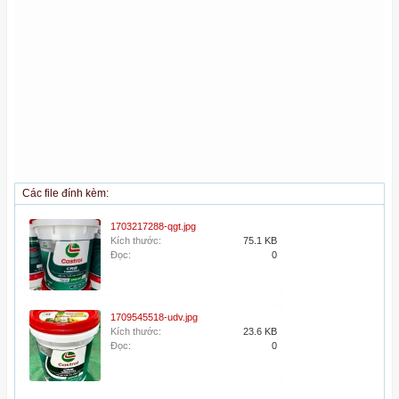
Các file đính kèm:
1703217288-qgt.jpg
Kích thước:
75.1 KB
Đọc:
0
1709545518-udv.jpg
Kích thước:
23.6 KB
Đọc:
0