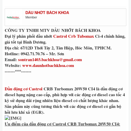
DẦU NHỚT BÁCH KHOA
Member
CÔNG TY TNHH MTV DẦU NHỚT BÁCH KHOA
Đại lý phân phối
dầu nhớt
Castrol Crb Tubomax
Ci-4
chính hãng,
giá tốt tại
Bình Dương.
Địa chỉ: 67/12D Thới Tây 2, Tân Hiệp, Hóc Môn, TPHCM.
Hotline: 0942.71.70.76 – Mr. Sơn
Email:
sontran1403.bachkhoa@gmail.com
Website:
www.daunhotbachkhoa.com
-------***-------
Dầu động cơ Castrol
CRB Turbomax 20W50 CI4
là
dầu động cơ
diesel
hạng nặng cao cấp, phù hợp với các động cơ diesel cao tốc 4
kỳ sử dụng dải rộng nhiên liệu diesel có chất lượng khác nhau.
Sản phẩm này cũng tương thích với các động cơ diesel có gắn bộ
hồi lưu khí xả (EGR).
Ưu điểm của dầu động cơ Castrol CRB Turbomax 20W50 CI4: