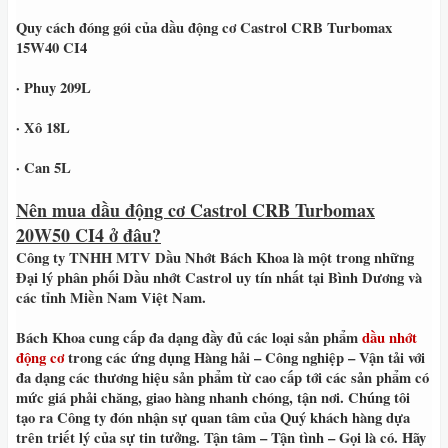
Quy cách đóng gói của dầu động cơ Castrol CRB Turbomax
15W40 CI4
· Phuy 209L
· Xô 18L
· Can 5L
Nên mua dầu động cơ Castrol CRB Turbomax
20W50 CI4 ở đâu?
Công ty TNHH MTV Dầu Nhớt Bách Khoa
là một trong những
Đại lý phân phối Dầu nhớt
Castrol
uy tín nhất tại
Bình Dương
và
các tỉnh
Miền Nam Việt Nam
.
Bách Khoa
cung cấp đa dạng đầy đủ các loại sản phẩm
dầu nhớt
động cơ
trong các ứng dụng
Hàng hải – Công nghiệp – Vận tải
với
đa dạng các thương hiệu sản phẩm từ cao cấp tới các sản phẩm có
mức giá phải chăng, giao hàng nhanh chóng, tận nơi
. Chúng tôi
tạo ra Công ty đón nhận sự quan tâm của Quý khách hàng dựa
trên triết lý của sự tin tưởng.
Tận tâm – Tận tình – Gọi là có
. Hãy