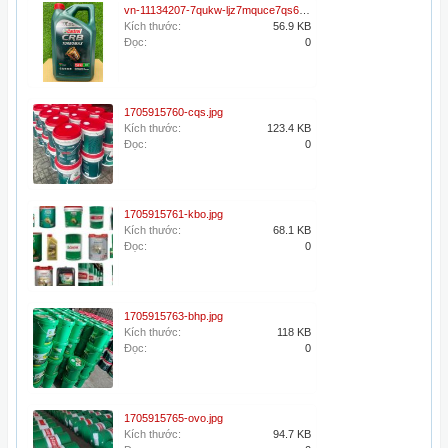
vn-11134207-7qukw-ljz7mquce7qs60_tn.jpg
Kích thước:
56.9 KB
Đọc:
0
1705915760-cqs.jpg
Kích thước:
123.4 KB
Đọc:
0
1705915761-kbo.jpg
Kích thước:
68.1 KB
Đọc:
0
1705915763-bhp.jpg
Kích thước:
118 KB
Đọc:
0
1705915765-ovo.jpg
Kích thước:
94.7 KB