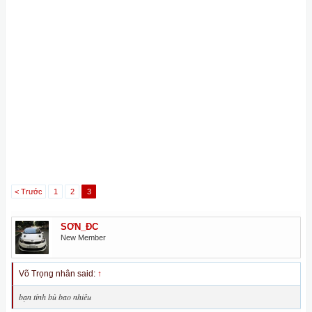
< Trước
1
2
3
SƠN_ĐC
New Member
Võ Trọng nhân said:
↑
bạn tính bù bao nhiêu