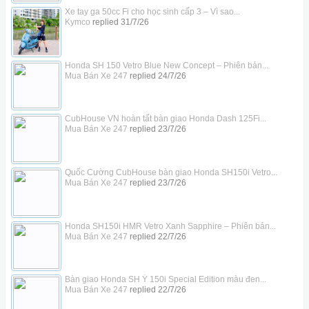
Xe tay ga 50cc Fi cho học sinh cấp 3 – Vì sao...
Kymco
replied
31/7/26
Honda SH 150 Vetro Blue New Concept – Phiên bản...
Mua Bán Xe 247
replied
24/7/26
CubHouse VN hoàn tất bàn giao Honda Dash 125Fi...
Mua Bán Xe 247
replied
23/7/26
Quốc Cường CubHouse bàn giao Honda SH150i Vetro...
Mua Bán Xe 247
replied
23/7/26
Honda SH150i HMR Vetro Xanh Sapphire – Phiên bản...
Mua Bán Xe 247
replied
22/7/26
Bàn giao Honda SH Ý 150i Special Edition màu đen...
Mua Bán Xe 247
replied
22/7/26