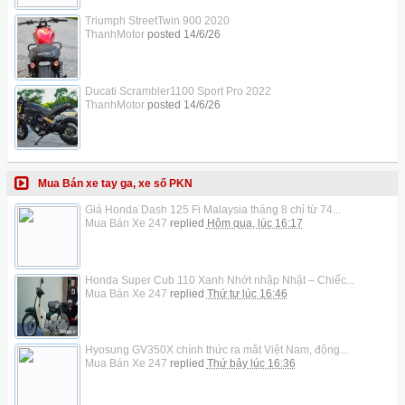
Triumph StreetTwin 900 2020
ThanhMotor
posted
14/6/26
Ducati Scrambler1100 Sport Pro 2022
ThanhMotor
posted
14/6/26
Mua Bán xe tay ga, xe số PKN
Giá Honda Dash 125 Fi Malaysia tháng 8 chỉ từ 74...
Mua Bán Xe 247
replied
Hôm qua, lúc 16:17
Honda Super Cub 110 Xanh Nhớt nhập Nhật – Chiếc...
Mua Bán Xe 247
replied
Thứ tư lúc 16:46
Hyosung GV350X chính thức ra mắt Việt Nam, động...
Mua Bán Xe 247
replied
Thứ bảy lúc 16:36