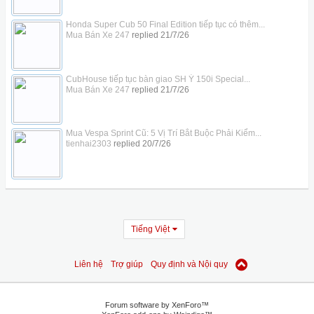
Honda Super Cub 50 Final Edition tiếp tục có thêm...
Mua Bán Xe 247
replied
21/7/26
CubHouse tiếp tục bàn giao SH Ý 150i Special...
Mua Bán Xe 247
replied
21/7/26
Mua Vespa Sprint Cũ: 5 Vị Trí Bắt Buộc Phải Kiểm...
tienhai2303
replied
20/7/26
Tiếng Việt
Liên hệ
Trợ giúp
Quy định và Nội quy
Forum software by XenForo™