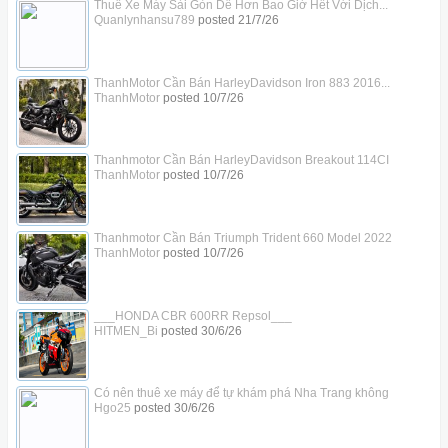
Thuê Xe Máy Sài Gòn Dễ Hơn Bao Giờ Hết Với Dịch...
Quanlynhansu789
posted
21/7/26
ThanhMotor Cần Bán HarleyDavidson Iron 883 2016...
ThanhMotor
posted
10/7/26
Thanhmotor Cần Bán HarleyDavidson Breakout 114CI
ThanhMotor
posted
10/7/26
Thanhmotor Cần Bán Triumph Trident 660 Model 2022
ThanhMotor
posted
10/7/26
___HONDA CBR 600RR Repsol___
HITMEN_Bi
posted
30/6/26
Có nên thuê xe máy để tự khám phá Nha Trang không
Hgo25
posted
30/6/26