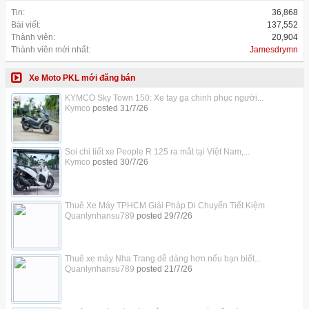
Tin:
36,868
Bài viết:
137,552
Thành viên:
20,904
Thành viên mới nhất:
Jamesdrymn
Xe Moto PKL mới đăng bán
KYMCO Sky Town 150: Xe tay ga chinh phục người...
Kymco
posted
31/7/26
Soi chi tiết xe People R 125 ra mắt tại Việt Nam,...
Kymco
posted
30/7/26
Thuê Xe Máy TPHCM Giải Pháp Di Chuyển Tiết Kiệm
Quanlynhansu789
posted
29/7/26
Thuê xe máy Nha Trang dễ dàng hơn nếu bạn biết...
Quanlynhansu789
posted
21/7/26