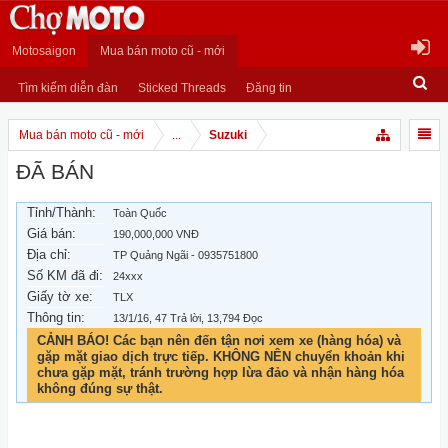
Motosaigon
Mua bán moto cũ - mới
Tìm kiếm diễn đàn
Sticked Threads
Đăng tin
Mua bán moto cũ - mới
...
Suzuki
ĐÃ BÁN
Tỉnh/Thành:
Toàn Quốc
Giá bán:
190,000,000 VNĐ
Địa chỉ:
TP Quảng Ngãi - 0935751800
Số KM đã đi:
24xxx
Giấy tờ xe:
TLX
Thông tin:
13/1/16
, 47 Trả lời, 13,794 Đọc
CẢNH BÁO! Các bạn nên đến tận nơi xem xe (hàng hóa) và
gặp mặt giao dịch trực tiếp. KHÔNG NÊN chuyển khoản khi
chưa gặp mặt, tránh trường hợp lừa đảo và nhận hàng hóa
không đúng sự thật.