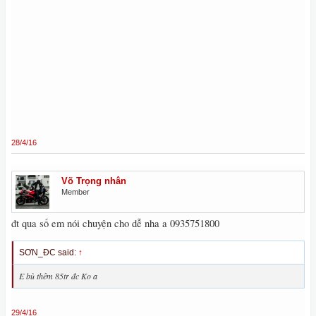
28/4/16
Võ Trọng nhân
Member
đt qua số em nói chuyện cho dễ nha a 0935751800
SƠN_ĐC said:
↑
E bù thêm 85tr đc Ko a
29/4/16