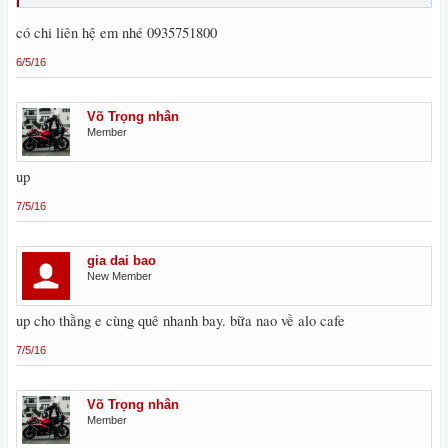
có chi liên hệ em nhé 0935751800
6/5/16
Võ Trọng nhân
Member
up
7/5/16
gia dai bao
New Member
up cho thằng e cùng quê nhanh bay. bữa nao về alo cafe
7/5/16
Võ Trọng nhân
Member