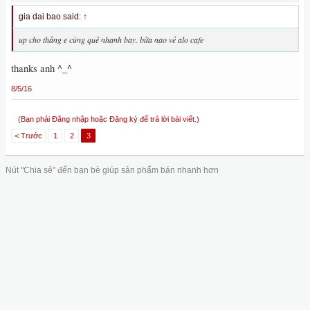
gia dai bao said:
↑
up cho thằng e cùng quê nhanh bay. bữa nao về alo cafe
thanks anh ^_^
8/5/16
(Bạn phải Đăng nhập hoặc Đăng ký để trả lời bài viết.)
< Trước
1
2
3
Nút "Chia sẻ" đến bạn bè giúp sản phẩm bán nhanh hơn