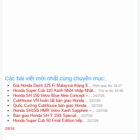
Các bài viết mới nhất cùng chuyên mục:
Giá Honda Dash 125 Fi Malaysia tháng 8...
Hôm qua, lúc 16:17
Honda Super Cub 110 Xanh Nhớt nhập Nhật...
Thứ tư lúc 16:46
Honda SH 150 Vetro Blue New Concept –...
24/7/26
CubHouse VN hoàn tất bàn giao Honda...
23/7/26
Quốc Cường CubHouse bàn giao Honda...
23/7/26
Honda SH150i HMR Vetro Xanh Sapphire –...
22/7/26
Bàn giao Honda SH Ý 150i Special...
22/7/26
Honda Super Cub 50 Final Edition tiếp...
21/7/26
2/8/16