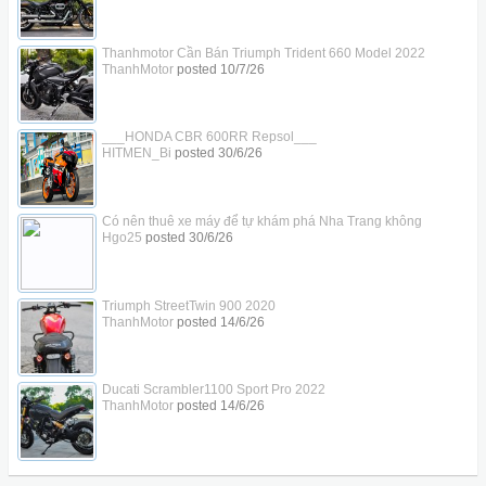
Thanhmotor Cần Bán Triumph Trident 660 Model 2022
ThanhMotor
posted
10/7/26
___HONDA CBR 600RR Repsol___
HITMEN_Bi
posted
30/6/26
Có nên thuê xe máy để tự khám phá Nha Trang không
Hgo25
posted
30/6/26
Triumph StreetTwin 900 2020
ThanhMotor
posted
14/6/26
Ducati Scrambler1100 Sport Pro 2022
ThanhMotor
posted
14/6/26