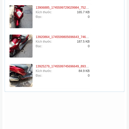
13906885_1745599729029984_7529990022038131506_n.jpg
Kích thước:
165.7 KB
Đọc:
0
13920864_1745599805696643_7466533737865895608_n.jpg
Kích thước:
187.5 KB
Đọc:
0
13925279_1745599745696649_8935285059360539338_n.jpg
Kích thước:
84.9 KB
Đọc:
0