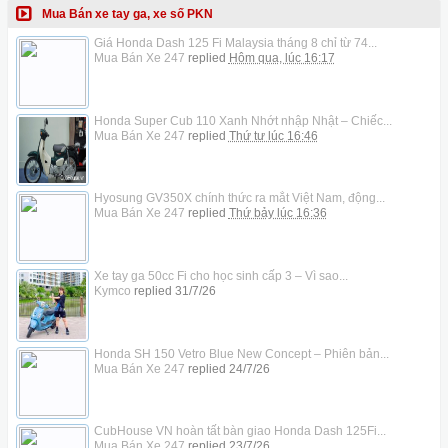
Mua Bán xe tay ga, xe số PKN
Giá Honda Dash 125 Fi Malaysia tháng 8 chỉ từ 74...
Mua Bán Xe 247
replied
Hôm qua, lúc 16:17
Honda Super Cub 110 Xanh Nhớt nhập Nhật – Chiếc...
Mua Bán Xe 247
replied
Thứ tư lúc 16:46
Hyosung GV350X chính thức ra mắt Việt Nam, động...
Mua Bán Xe 247
replied
Thứ bảy lúc 16:36
Xe tay ga 50cc Fi cho học sinh cấp 3 – Vì sao...
Kymco
replied
31/7/26
Honda SH 150 Vetro Blue New Concept – Phiên bản...
Mua Bán Xe 247
replied
24/7/26
CubHouse VN hoàn tất bàn giao Honda Dash 125Fi...
Mua Bán Xe 247
replied
23/7/26