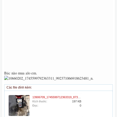
Bác nào mua alo em.
Các file đính kèm:
13906709_1745599712363319_8732565906945660497_n.jpg
Kích thước:
197 KB
Đọc:
0