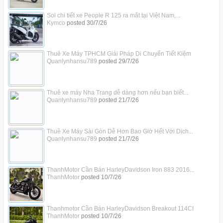
Soi chi tiết xe People R 125 ra mắt tại Việt Nam,...
Kymco
posted
30/7/26
Thuê Xe Máy TPHCM Giải Pháp Di Chuyển Tiết Kiệm
Quanlynhansu789
posted
29/7/26
Thuê xe máy Nha Trang dễ dàng hơn nếu bạn biết...
Quanlynhansu789
posted
21/7/26
Thuê Xe Máy Sài Gòn Dễ Hơn Bao Giờ Hết Với Dịch...
Quanlynhansu789
posted
21/7/26
ThanhMotor Cần Bán HarleyDavidson Iron 883 2016...
ThanhMotor
posted
10/7/26
Thanhmotor Cần Bán HarleyDavidson Breakout 114CI
ThanhMotor
posted
10/7/26