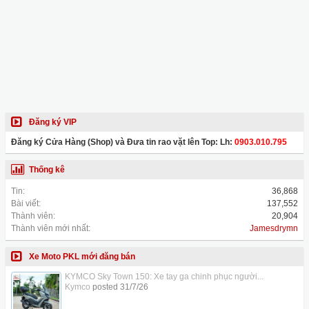
Đăng ký VIP
Đăng ký Cửa Hàng (Shop) và Đưa tin rao vặt lên Top: Lh:
0903.010.795
Thống kê
Tin:
36,868
Bài viết:
137,552
Thành viên:
20,904
Thành viên mới nhất:
Jamesdrymn
Xe Moto PKL mới đăng bán
KYMCO Sky Town 150: Xe tay ga chinh phục người...
Kymco
posted
31/7/26