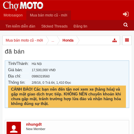
Motosaigon
Mua bán moto cũ - mới
Tìm kiếm diễn đàn
Sticked Threads
Đăng tin
Mua bán moto cũ - mới
...
Honda
đã bán
Tỉnh/Thành:
Hà Nội
Giá bán:
17,500,000 VNĐ
Địa chỉ:
0986319560
Thông tin:
2/8/16
, 0 Trả lời, 1,410 Đọc
CẢNH BÁO! Các bạn nên đến tận nơi xem xe (hàng hóa) và
gặp mặt giao dịch trực tiếp. KHÔNG NÊN chuyển khoản khi
chưa gặp mặt, tránh trường hợp lừa đảo và nhận hàng hóa
không đúng sự thật.
nhungdt
New Member