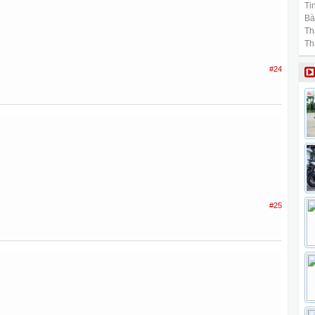
Tin
Bài
Th
Th
#24
#25