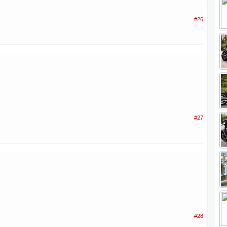
#26
#27
#28