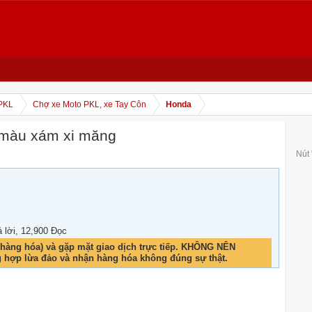
PKL
Chợ xe Moto PKL, xe Tay Côn
Honda
 màu xám xi măng
Nút
ả lời, 12,900 Đọc
hàng hóa) và gặp mặt giao dịch trực tiếp. KHÔNG NÊN
g hợp lừa đảo và nhận hàng hóa không đúng sự thật.