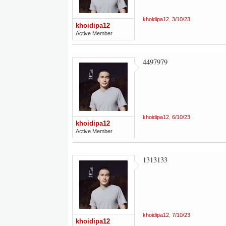
khoidipa12
,
3/10/23
khoidipa12
Active Member
4497979
khoidipa12
,
6/10/23
khoidipa12
Active Member
1313133
khoidipa12
,
7/10/23
khoidipa12