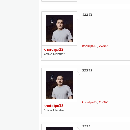
12212
khoidipa12
,
27/9/23
khoidipa12
Active Member
32323
khoidipa12
,
28/9/23
khoidipa12
Active Member
3232