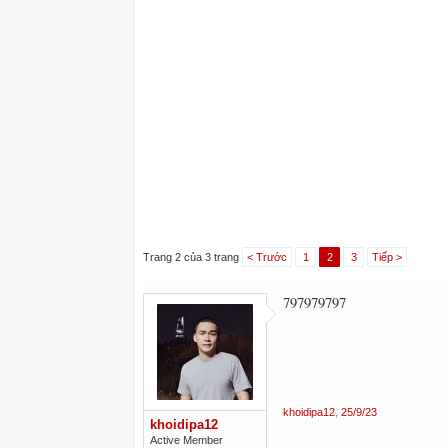
Trang 2 của 3 trang
< Trước
1
2
3
Tiếp >
797979797
khoidipa12
,
25/9/23
khoidipa12
Active Member