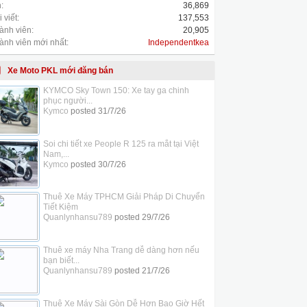
:
36,869
 viết:
137,553
ành viên:
20,905
ành viên mới nhất:
Independentkea
Xe Moto PKL mới đăng bán
KYMCO Sky Town 150: Xe tay ga chinh
phục người...
Kymco
posted
31/7/26
Soi chi tiết xe People R 125 ra mắt tại Việt
Nam,...
Kymco
posted
30/7/26
Thuê Xe Máy TPHCM Giải Pháp Di Chuyển
Tiết Kiệm
Quanlynhansu789
posted
29/7/26
Thuê xe máy Nha Trang dễ dàng hơn nếu
bạn biết...
Quanlynhansu789
posted
21/7/26
Thuê Xe Máy Sài Gòn Dễ Hơn Bao Giờ Hết