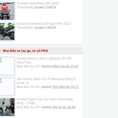
Triumph StreetTwin 900 2020
ThanhMotor
posted
14/6/26
Ducati Scrambler1100 Sport Pro 2022
ThanhMotor
posted
14/6/26
Mua Bán xe tay ga, xe số PKN
Honda Giorno+ Buzz Lightyear về Việt
Nam? Giá...
Mua Bán Xe 247
replied
Hôm nay lúc 15:57
Giá Honda Dash 125 Fi Malaysia tháng 8
chỉ từ 74...
Mua Bán Xe 247
replied
Thứ năm lúc 16:17
Honda Super Cub 110 Xanh Nhớt nhập
Nhật – Chiếc...
Mua Bán Xe 247
replied
Thứ tư lúc 16:46