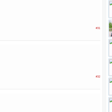
#31
#32