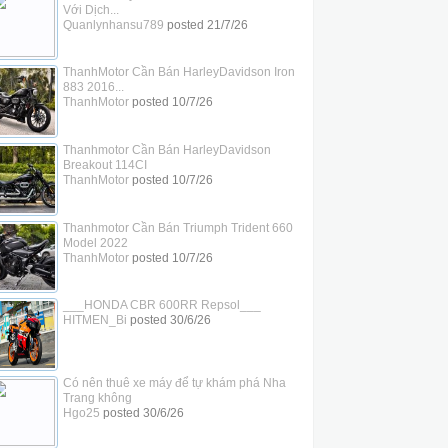
Với Dịch...
Quanlynhansu789
posted
21/7/26
ThanhMotor Cần Bán HarleyDavidson Iron
883 2016...
ThanhMotor
posted
10/7/26
Thanhmotor Cần Bán HarleyDavidson
Breakout 114CI
ThanhMotor
posted
10/7/26
Thanhmotor Cần Bán Triumph Trident 660
Model 2022
ThanhMotor
posted
10/7/26
___HONDA CBR 600RR Repsol___
HITMEN_Bi
posted
30/6/26
Có nên thuê xe máy để tự khám phá Nha
Trang không
Hgo25
posted
30/6/26