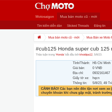
Motosaigon
Mua bán moto cũ - mới
Tìm kiếm diễn đàn
Sticked Threads
Đăng tin
Mua bán moto cũ - mới
Mua Bán xe Moto 
#cub125 Honda super cub 125
Thảo luận trong '
Honda
' bắt đầu bởi
khoidipa12
,
5/8/23
.
Tỉnh/Thành:
Hồ Chí Minh
Giá bán:
0 VNĐ
Địa chỉ:
0932161467
Giấy tờ xe:
hqcn
Thông tin:
5/8/23
, 49 Tr
CẢNH BÁO! Các bạn nên đến tận nơi xem xe (
chuyển khoản khi chưa gặp mặt, tránh trườn