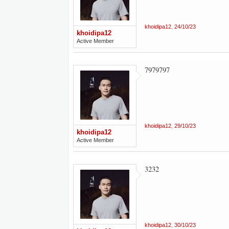
khoidipa12
,
24/10/23
khoidipa12
Active Member
7979797
khoidipa12
,
29/10/23
khoidipa12
Active Member
3232
khoidipa12
,
30/10/23