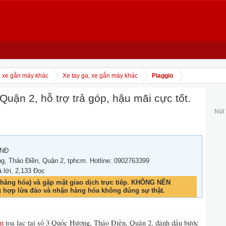
, xe gắn máy khác
Xe tay ga, xe gắn máy khác
Piaggio
ận 2, hỗ trợ trả góp, hậu mãi cực tốt.
Nút
VNĐ
, Thảo Điền, Quận 2, tphcm. Hotline: 0902763399
ả lời, 2,133 Đọc
hàng hóa) và gặp mặt giao dịch trực tiếp. KHÔNG NÊN
g hợp lừa đảo và nhận hàng hóa không đúng sự thật.
òn
tọa lạc tại số 3 Quốc Hương, Thảo Điền, Quận 2, đánh dấu bước