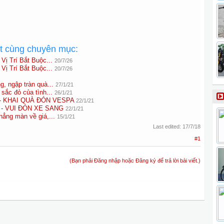
ất cùng chuyên mục:
Vị Trí Bắt Buộc...
20/7/26
Vị Trí Bắt Buộc...
20/7/26
g, ngập tràn quà...
27/1/21
sắc đỏ của tình...
26/1/21
- KHAI QUÀ ĐÓN VESPA
22/1/21
- VUI ĐÓN XE SANG
22/1/21
hẳng màn về giá,...
15/1/21
Last edited:
17/7/18
#1
(Bạn phải Đăng nhập hoặc Đăng ký để trả lời bài viết.)