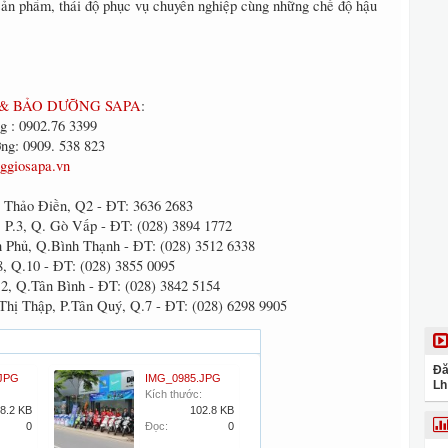
ản phẩm, thái độ phục vụ chuyên nghiệp cùng những chế độ hậu
& BẢO DƯỠNG SAPA
:
g : 0902.76 3399
ng: 0909. 538 823
ggiosapa.vn
 Thảo Điền, Q2 - ĐT: 3636 2683
 P.3, Q. Gò Vấp - ĐT: (028) 3894 1772
 Phủ, Q.Bình Thạnh - ĐT: (028) 3512 6338
8, Q.10 - ĐT: (028) 3855 0095
2, Q.Tân Bình - ĐT: (028) 3842 5154
Thị Thập, P.Tân Quý, Q.7 - ĐT: (028) 6298 9905
Đă
JPG
IMG_0985.JPG
Lh
Kích thước:
8.2 KB
102.8 KB
0
Đọc:
0