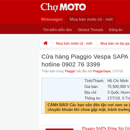
Motosaigon
Mua bán moto cũ - mới
Tìm kiếm diễn đàn
Sticked Threads
Đăng tin
Mua bán moto cũ - mới
Mua bán xe tay ga
Cửa hàng Piaggio Vespa SAPA Qu
hotline 0902 76 3399
Thảo luận trong '
Piaggio
' bắt đầu bởi
PiaggioSapa
,
17/7/18
.
Tỉnh/Thành:
Hồ Chí Minh
Giá bán:
75,500,000 
Địa chỉ:
3 Quốc Hương
Thông tin:
17/7/18
, 0 Tr
CẢNH BÁO! Các bạn nên đến tận nơi xem xe (
chuyển khoản khi chưa gặp mặt, tránh trườn
Piaggio SAPA Đông Sài G