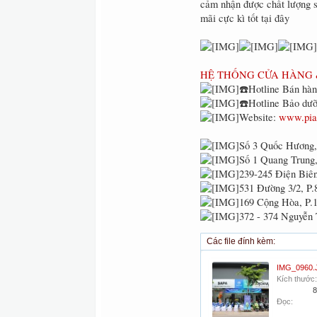
cảm nhận được chất lượng s
mãi cực kì tốt tại đây
HỆ THỐNG CỬA HÀNG 
☎️Hotline Bán hàn
☎️Hotline Bảo dưỡ
Website:
www.pia
Số 3 Quốc Hương,
Số 1 Quang Trung,
239-245 Điện Biên
531 Đường 3/2, P.
169 Cộng Hòa, P.1
372 - 374 Nguyễn 
Các file đính kèm:
IMG_0960.
Kích thước:
8
Đọc: