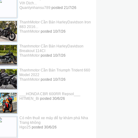
Với Dịch...
Quanlynhansu789
posted
21/7/26
ThanhMotor Cần Bán HarleyDavidson Iron
883 2016...
ThanhMotor
posted
10/7/26
Thanhmotor Cần Bán HarleyDavidson
Breakout 114CI
ThanhMotor
posted
10/7/26
Thanhmotor Cần Bán Triumph Trident 660
Model 2022
ThanhMotor
posted
10/7/26
___HONDA CBR 600RR Repsol___
HITMEN_Bi
posted
30/6/26
Có nên thuê xe máy để tự khám phá Nha
Trang không
Hgo25
posted
30/6/26