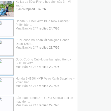
Xe tay ga 50cc Fi cho học sinh cấp 3 – Vì
sao...
Kymco
replied
31/7/26
Honda SH 150 Vetro Blue New Concept –
Phiên bản...
Mua Bán Xe 247
replied
24/7/26
CubHouse VN hoàn tất bàn giao Honda
Dash 125Fi...
Mua Bán Xe 247
replied
23/7/26
Quốc Cường CubHouse bàn giao Honda
SH150i Vetro...
Mua Bán Xe 247
replied
23/7/26
Honda SH150i HMR Vetro Xanh Sapphire –
Phiên bản...
Mua Bán Xe 247
replied
22/7/26
Bàn giao Honda SH Ý 150i Special Edition
màu đen...
Mua Bán Xe 247
replied
22/7/26