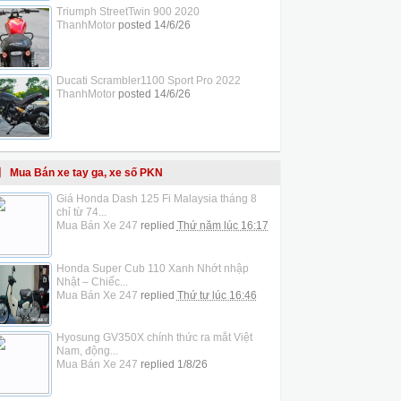
Triumph StreetTwin 900 2020
ThanhMotor
posted
14/6/26
Ducati Scrambler1100 Sport Pro 2022
ThanhMotor
posted
14/6/26
Mua Bán xe tay ga, xe số PKN
Giá Honda Dash 125 Fi Malaysia tháng 8
chỉ từ 74...
Mua Bán Xe 247
replied
Thứ năm lúc 16:17
Honda Super Cub 110 Xanh Nhớt nhập
Nhật – Chiếc...
Mua Bán Xe 247
replied
Thứ tư lúc 16:46
Hyosung GV350X chính thức ra mắt Việt
Nam, động...
Mua Bán Xe 247
replied
1/8/26