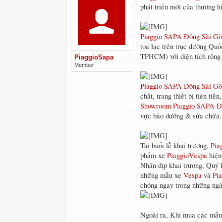
phát triển mới của thương 
Piaggio SAPA Đông Sài G
tọa lạc trên trục đường Q
TPHCM) với diện tích rộng 
PiaggioSapa
Member
Piaggio SAPA Đông Sài G
chất, trang thiết bị tiên tiế
Showroom Piaggio SAPA Đ
vực bảo dưỡng & sửa chữa.
Tại buổi lễ khai trương,
Pia
phẩm xe
PiaggioVespa
hiện
Nhân dịp khai trương, Quý k
những mẫu xe
Vespa
và
Pia
chóng ngay trong những ngà
Ngoài ra, Khi mua các mẫ