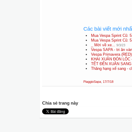
Các bài viết mới nh
Mua Vespa Sprint Cũ: 5 
Mua Vespa Sprint Cũ: 5 
_ Mới về xe...
9/3/23
Vespa SAPA - tri ân vàn
Vespa Primavera (RED) 
KHAI XUÂN ĐÓN LỘC 
TẾT ĐẾN XUÂN SANG 
Thăng hạng xế sang - c
PiaggioSapa
,
17/7/18
Chia sẻ trang này