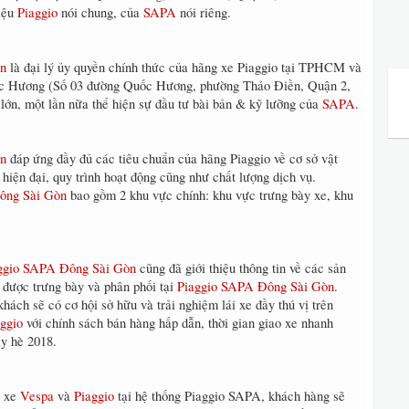
hiệu
Piaggio
nói chung, của
SAPA
nói riêng.
òn
là đại lý ủy quyền chính thức của hãng xe Piaggio tại TPHCM và
uốc Hương (Số 03 đường Quốc Hương, phường Thảo Điền, Quận 2,
lớn, một lần nữa thể hiện sự đầu tư bài bản & kỹ lưỡng của
SAPA
.
òn
đáp ứng đầy đủ các tiêu chuẩn của hãng Piaggio về cơ sở vật
n, hiện đại, quy trình hoạt động cũng như chất lượng dịch vụ.
ông Sài Gòn
bao gồm 2 khu vực chính: khu vực trưng bày xe, khu
ggio SAPA Đông Sài Gòn
cũng đã giới thiệu thông tin về các sản
 được trưng bày và phân phối tại
Piaggio SAPA Đông Sài Gòn
.
hách sẽ có cơ hội sở hữu và trải nghiệm lái xe đầy thú vị trên
ggio
với chính sách bán hàng hấp dẫn, thời gian giao xe nhanh
y hè 2018.
u xe
Vespa
và
Piaggio
tại hệ thống Piaggio SAPA, khách hàng sẽ