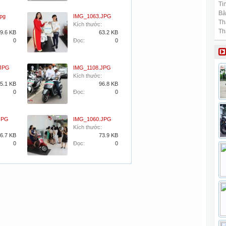
Tin
Bài
pg
IMG_1063.JPG
Th
Kích thước:
Th
9.6 KB
63.2 KB
0
Đọc:
0
JPG
IMG_1108.JPG
Kích thước:
5.1 KB
96.8 KB
0
Đọc:
0
JPG
IMG_1060.JPG
Kích thước:
6.7 KB
73.9 KB
0
Đọc:
0