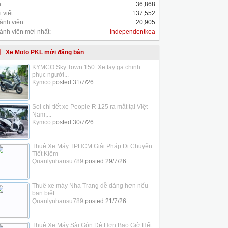
:
36,868
 viết:
137,552
ành viên:
20,905
ành viên mới nhất:
Independentkea
Xe Moto PKL mới đăng bán
KYMCO Sky Town 150: Xe tay ga chinh
phục người...
Kymco
posted
31/7/26
Soi chi tiết xe People R 125 ra mắt tại Việt
Nam,...
Kymco
posted
30/7/26
Thuê Xe Máy TPHCM Giải Pháp Di Chuyển
Tiết Kiệm
Quanlynhansu789
posted
29/7/26
Thuê xe máy Nha Trang dễ dàng hơn nếu
bạn biết...
Quanlynhansu789
posted
21/7/26
Thuê Xe Máy Sài Gòn Dễ Hơn Bao Giờ Hết