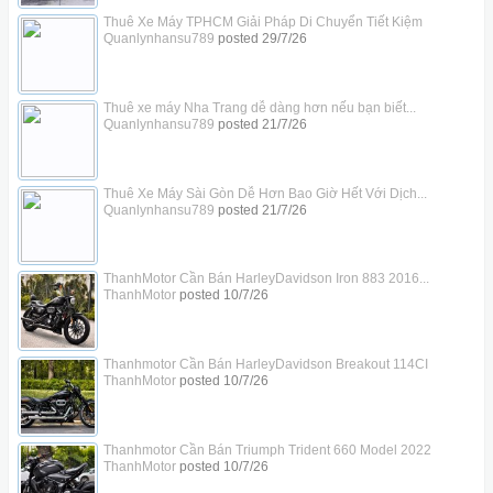
Thuê Xe Máy TPHCM Giải Pháp Di Chuyển Tiết Kiệm
Quanlynhansu789
posted
29/7/26
Thuê xe máy Nha Trang dễ dàng hơn nếu bạn biết...
Quanlynhansu789
posted
21/7/26
Thuê Xe Máy Sài Gòn Dễ Hơn Bao Giờ Hết Với Dịch...
Quanlynhansu789
posted
21/7/26
ThanhMotor Cần Bán HarleyDavidson Iron 883 2016...
ThanhMotor
posted
10/7/26
Thanhmotor Cần Bán HarleyDavidson Breakout 114CI
ThanhMotor
posted
10/7/26
Thanhmotor Cần Bán Triumph Trident 660 Model 2022
ThanhMotor
posted
10/7/26