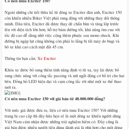
Có nên mua Exciter 150?
Ngoài những chi tiết thừa kế từ dòng xe Exciter đàn anh, Exciter 150
còn khiến nhiều Biker Việt phải rung động với những thay đổi thông
minh. Đầu tiên, Exciter đã được thay dè chắn bùn và tăng lốp trước
lên với diện tích lớn hơn, hỗ trợ bám đường tốt, khả năng ôm cua với
tốc độ cao dễ dàng nhờ việc cộng thêm phuộc sau mono shock. Khi
đường bị ngập lụt cũng không còn phải lo lắng bị tắt máy do bugi và
bô xe khá cao cách mặt đất 45 cm.
Thông tin bạn cần:
Xe Exciter
Khóa xe đươc bổ sung thêm tính năng định vị từ xa, tay lái được bổ
sung chức năng với công tắc passing và nút ngắt động cơ bố trí cho hai
bên. Đồng hồ LED hiện đại và cụm công tắc rời như một xe thể thao
mới ra.
Có nên mua Exciter 150 với giá bán từ 48.000.000 đồng?
Với mức giá được đưa ra, liệu có nên mua Exciter 150? Với những
trang bị cao cấp thì đây hứa hẹn sẽ là một dòng xe khiến người dùng
Việt Nam cảm nhận được những trải nghiệm hiếm có. Đây cũng là
giá bán được nhiều người tiêu dùng đánh giá là phù hợp cho một dòng