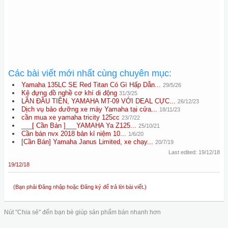
Các bài viết mới nhất cùng chuyên mục:
Yamaha 135LC SE Red Titan Có Gì Hấp Dẫn...
29/5/26
Kệ đựng đồ nghề cơ khí di động
31/3/25
LẦN ĐẦU TIÊN, YAMAHA MT-09 VỚI DEAL CỰC...
26/12/23
Dịch vụ bảo dưỡng xe máy Yamaha tại cửa...
18/11/23
cần mua xe yamaha tricity 125cc
23/7/22
___[ Cần Bán ]___YAMAHA Ya Z125...
25/10/21
Cần bán nvx 2018 bản kỉ niệm 10...
1/6/20
[Cần Bán] Yamaha Janus Limited, xe chạy...
20/7/19
Last edited:
19/12/18
19/12/18
(Bạn phải Đăng nhập hoặc Đăng ký để trả lời bài viết.)
Nút "Chia sẻ" đến bạn bè giúp sản phẩm bán nhanh hơn