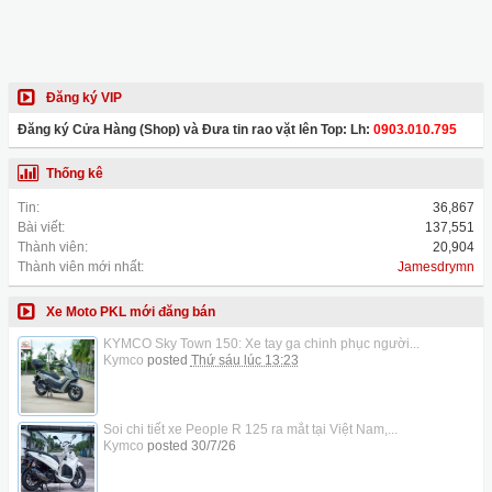
Đăng ký VIP
Đăng ký Cửa Hàng (Shop) và Đưa tin rao vặt lên Top: Lh:
0903.010.795
Thống kê
Tin:
36,867
Bài viết:
137,551
Thành viên:
20,904
Thành viên mới nhất:
Jamesdrymn
Xe Moto PKL mới đăng bán
KYMCO Sky Town 150: Xe tay ga chinh phục người...
Kymco
posted
Thứ sáu lúc 13:23
Soi chi tiết xe People R 125 ra mắt tại Việt Nam,...
Kymco
posted
30/7/26