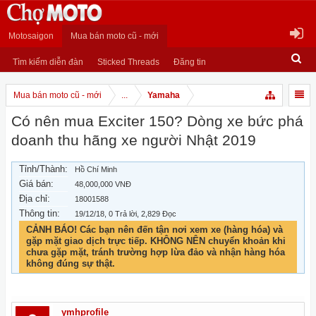
Motosaigon
Mua bán moto cũ - mới
Tìm kiếm diễn đàn
Sticked Threads
Đăng tin
Mua bán moto cũ - mới
...
Yamaha
Có nên mua Exciter 150? Dòng xe bức phá
doanh thu hãng xe người Nhật 2019
Tỉnh/Thành:
Hồ Chí Minh
Giá bán:
48,000,000 VNĐ
Địa chỉ:
18001588
Thông tin:
19/12/18
, 0 Trả lời, 2,829 Đọc
CẢNH BÁO! Các bạn nên đến tận nơi xem xe (hàng hóa) và
gặp mặt giao dịch trực tiếp. KHÔNG NÊN chuyển khoản khi
chưa gặp mặt, tránh trường hợp lừa đảo và nhận hàng hóa
không đúng sự thật.
ymhprofile