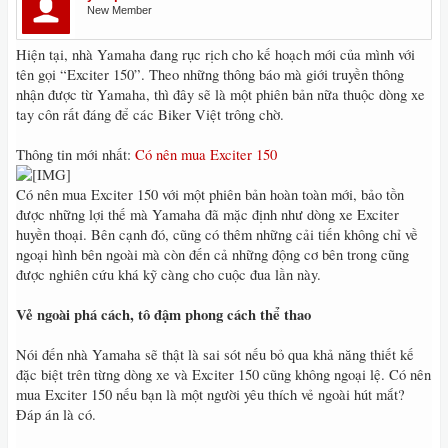
New Member
Hiện tại, nhà Yamaha đang rục rịch cho kế hoạch mới của mình với
tên gọi “Exciter 150”. Theo những thông báo mà giới truyền thông
nhận được từ Yamaha, thì đây sẽ là một phiên bản nữa thuộc dòng xe
tay côn rất đáng để các Biker Việt trông chờ.
Thông tin mới nhất:
Có nên mua Exciter 150
Có nên mua Exciter 150 với một phiên bản hoàn toàn mới, bảo tồn
được những lợi thế mà Yamaha đã mặc định như dòng xe Exciter
huyền thoại. Bên cạnh đó, cũng có thêm những cải tiến không chỉ về
ngoại hình bên ngoài mà còn đến cả những động cơ bên trong cũng
được nghiên cứu khá kỹ càng cho cuộc đua lần này.
Vẻ ngoài phá cách, tô đậm phong cách thể thao
Nói đến nhà Yamaha sẽ thật là sai sót nếu bỏ qua khả năng thiết kế
đặc biệt trên từng dòng xe và Exciter 150 cũng không ngoại lệ. Có nên
mua Exciter 150 nếu bạn là một người yêu thích vẻ ngoài hút mắt?
Đáp án là có.