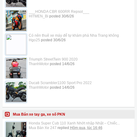
___HONDA CBR 600RR Repsol___
HITMEN_Bi
posted
30/6/26
Có nên thuê xe máy để tự khám phá Nha Trang không
Hgo25
posted
30/6/26
Triumph StreetTwin 900 2020
ThanhMotor
posted
14/6/26
Ducati Scrambler1100 Sport Pro 2022
ThanhMotor
posted
14/6/26
Mua Bán xe tay ga, xe số PKN
Honda Super Cub 110 Xanh Nhớt nhập Nhật – Chiếc...
Mua Bán Xe 247
replied
Hôm qua, lúc 16:46