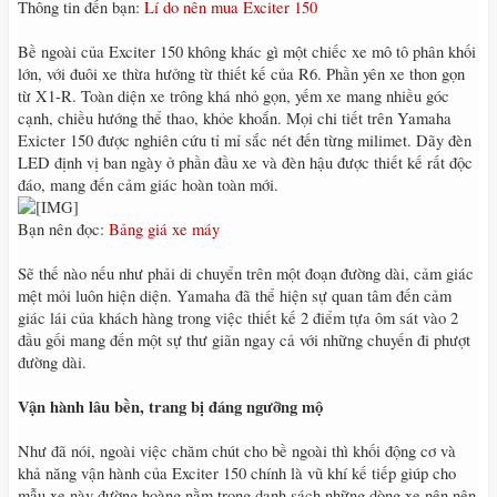
Thông tin đến bạn:
Lí do nên mua Exciter 150
Bề ngoài của Exciter 150 không khác gì một chiếc xe mô tô phân khối
lớn, với đuôi xe thừa hưởng từ thiết kế của R6. Phần yên xe thon gọn
từ X1-R. Toàn diện xe trông khá nhỏ gọn, yếm xe mang nhiều góc
cạnh, chiều hướng thể thao, khỏe khoắn. Mọi chi tiết trên Yamaha
Exicter 150 được nghiên cứu tỉ mỉ sắc nét đến từng milimet. Dãy đèn
LED định vị ban ngày ở phần đầu xe và đèn hậu được thiết kế rất độc
đáo, mang đến cảm giác hoàn toàn mới.
Bạn nên đọc:
Bảng giá xe máy
Sẽ thế nào nếu như phải di chuyển trên một đoạn đường dài, cảm giác
mệt mỏi luôn hiện diện. Yamaha đã thể hiện sự quan tâm đến cảm
giác lái của khách hàng trong việc thiết kế 2 điểm tựa ôm sát vào 2
đầu gối mang đến một sự thư giãn ngay cả với những chuyến đi phượt
đường dài.
Vận hành lâu bền, trang bị đáng ngưỡng mộ
Như đã nói, ngoài việc chăm chút cho bề ngoài thì khối động cơ và
khả năng vận hành của Exciter 150 chính là vũ khí kế tiếp giúp cho
mẫu xe này đường hoàng nằm trong danh sách những dòng xe nên nên