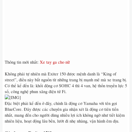
Thông tin mới nhất:
Xe tay ga cho nữ
Không phải tự nhiên mà Exiter 150 được mệnh danh là “King of
street”, điều này bắt nguồn từ những trang bị mạnh mẽ mà xe trang bị.
Có thể kể đến là: khối động cơ SOHC 4 thì 4 van, hệ thốn truyền lực 5
số, công nghệ phun xăng điện tử Fi.
Đặc biệt phải kể đến ở đây, chính là động cơ Yamaha với tên gọi
BlueCore. Đây được các chuyên gia nhận xét là động cơ tiên tiến
nhất, mang đến cho người dùng nhiều lợi ích không ngờ như tiết kiệm
nhiên liệu, hoạt động lâu bền, lướt đi nhẹ nhàng, vận hành êm dịu.