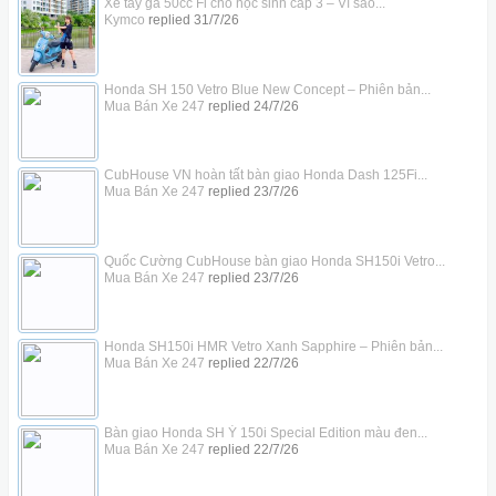
Xe tay ga 50cc Fi cho học sinh cấp 3 – Vì sao...
Kymco
replied
31/7/26
Honda SH 150 Vetro Blue New Concept – Phiên bản...
Mua Bán Xe 247
replied
24/7/26
CubHouse VN hoàn tất bàn giao Honda Dash 125Fi...
Mua Bán Xe 247
replied
23/7/26
Quốc Cường CubHouse bàn giao Honda SH150i Vetro...
Mua Bán Xe 247
replied
23/7/26
Honda SH150i HMR Vetro Xanh Sapphire – Phiên bản...
Mua Bán Xe 247
replied
22/7/26
Bàn giao Honda SH Ý 150i Special Edition màu đen...
Mua Bán Xe 247
replied
22/7/26