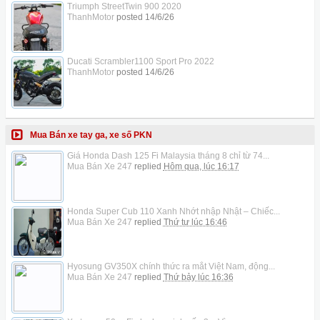
Triumph StreetTwin 900 2020
ThanhMotor
posted
14/6/26
Ducati Scrambler1100 Sport Pro 2022
ThanhMotor
posted
14/6/26
Mua Bán xe tay ga, xe số PKN
Giá Honda Dash 125 Fi Malaysia tháng 8 chỉ từ 74...
Mua Bán Xe 247
replied
Hôm qua, lúc 16:17
Honda Super Cub 110 Xanh Nhớt nhập Nhật – Chiếc...
Mua Bán Xe 247
replied
Thứ tư lúc 16:46
Hyosung GV350X chính thức ra mắt Việt Nam, động...
Mua Bán Xe 247
replied
Thứ bảy lúc 16:36