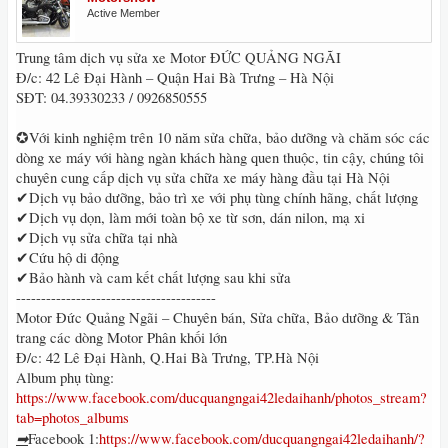
Active Member
Trung tâm dịch vụ sửa xe Motor ĐỨC QUẢNG NGÃI
Đ/c: 42 Lê Đại Hành – Quận Hai Bà Trưng – Hà Nội
SĐT: 04.39330233 / 0926850555
✪Với kinh nghiệm trên 10 năm sửa chữa, bảo dưỡng và chăm sóc các
dòng xe máy với hàng ngàn khách hàng quen thuộc, tin cậy, chúng tôi
chuyên cung cấp dịch vụ sửa chữa xe máy hàng đầu tại Hà Nội
✔Dịch vụ bảo dưỡng, bảo trì xe với phụ tùng chính hãng, chất lượng
✔Dịch vụ dọn, làm mới toàn bộ xe từ sơn, dán nilon, mạ xi
✔Dịch vụ sửa chữa tại nhà
✔Cứu hộ di động
✔Bảo hành và cam kết chất lượng sau khi sửa
----------------------------------------
Motor Đức Quảng Ngãi – Chuyên bán, Sửa chữa, Bảo dưỡng & Tân
trang các dòng Motor Phân khối lớn
Đ/c: 42 Lê Đại Hành, Q.Hai Bà Trưng, TP.Hà Nội
Album phụ tùng:
https://www.facebook.com/ducquangngai42ledaihanh/photos_stream?
tab=photos_albums
➡
Facebook 1:
https://www.facebook.com/ducquangngai42ledaihanh/?