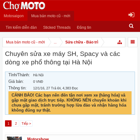
Motosaigon
Mua bán moto cũ - mới
Tìm kiếm diễn đàn
Sticked Threads
Đăng tin
Mua bán moto cũ - mới
...
Sửa chữa - Bảo trì
Chuyên sửa xe máy SH, Spacy và các
dòng xe phổ thông tại Hà Nội
Tỉnh/Thành:
Hà Nội
Giá bán:
0 VNĐ
Thông tin:
12/1/16
, 27 Trả lời, 4,383 Đọc
CẢNH BÁO! Các bạn nên đến tận nơi xem xe (hàng hóa) và
gặp mặt giao dịch trực tiếp. KHÔNG NÊN chuyển khoản khi
chưa gặp mặt, tránh trường hợp lừa đảo và nhận hàng hóa
không đúng sự thật.
1
2
Tiếp >
Motorshow