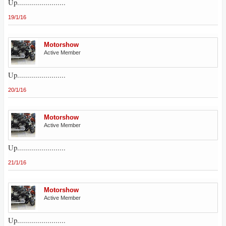
Up........................
19/1/16
Motorshow
Active Member
Up........................
20/1/16
Motorshow
Active Member
Up........................
21/1/16
Motorshow
Active Member
Up........................