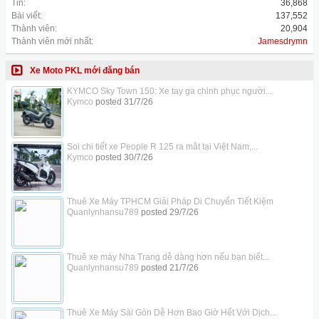
Tin:
36,868
Bài viết:
137,552
Thành viên:
20,904
Thành viên mới nhất:
Jamesdrymn
Xe Moto PKL mới đăng bán
KYMCO Sky Town 150: Xe tay ga chinh phục người...
Kymco
posted
31/7/26
Soi chi tiết xe People R 125 ra mắt tại Việt Nam,...
Kymco
posted
30/7/26
Thuê Xe Máy TPHCM Giải Pháp Di Chuyển Tiết Kiệm
Quanlynhansu789
posted
29/7/26
Thuê xe máy Nha Trang dễ dàng hơn nếu bạn biết...
Quanlynhansu789
posted
21/7/26
Thuê Xe Máy Sài Gòn Dễ Hơn Bao Giờ Hết Với Dịch...