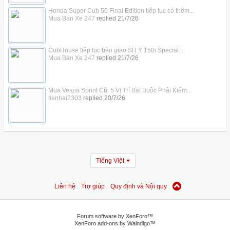
Honda Super Cub 50 Final Edition tiếp tục có thêm...
Mua Bán Xe 247
replied
21/7/26
CubHouse tiếp tục bàn giao SH Ý 150i Special...
Mua Bán Xe 247
replied
21/7/26
Mua Vespa Sprint Cũ: 5 Vị Trí Bắt Buộc Phải Kiểm...
tienhai2303
replied
20/7/26
Tiếng Việt
Liên hệ
Trợ giúp
Quy định và Nội quy
Forum software by XenForo™
XenForo add-ons by Waindigo™