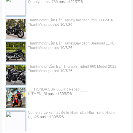
Quanlynhansu789
posted
21/7/26
ThanhMotor Cần Bán HarleyDavidson Iron 883 2016...
ThanhMotor
posted
10/7/26
Thanhmotor Cần Bán HarleyDavidson Breakout 114CI
ThanhMotor
posted
10/7/26
Thanhmotor Cần Bán Triumph Trident 660 Model 2022
ThanhMotor
posted
10/7/26
___HONDA CBR 600RR Repsol___
HITMEN_Bi
posted
30/6/26
Có nên thuê xe máy để tự khám phá Nha Trang không
Hgo25
posted
30/6/26