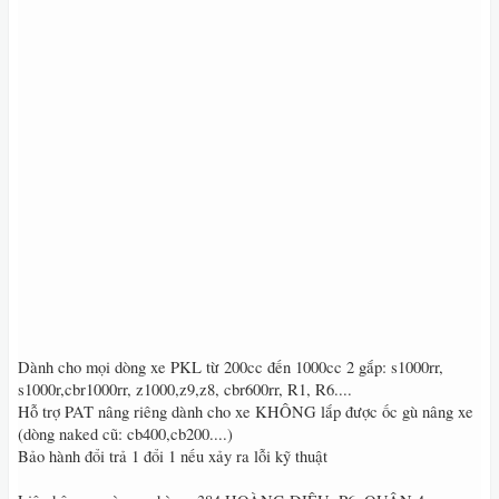
Dành cho mọi dòng xe PKL từ 200cc đến 1000cc 2 gắp: s1000rr,
s1000r,cbr1000rr, z1000,z9,z8, cbr600rr, R1, R6....
Hỗ trợ PAT nâng riêng dành cho xe KHÔNG lắp được ốc gù nâng xe
(dòng naked cũ: cb400,cb200....)
Bảo hành đổi trả 1 đổi 1 nếu xảy ra lỗi kỹ thuật