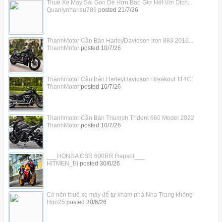
Thuê Xe Máy Sài Gòn Dễ Hơn Bao Giờ Hết Với Dịch...
Quanlynhansu789
posted
21/7/26
ThanhMotor Cần Bán HarleyDavidson Iron 883 2016...
ThanhMotor
posted
10/7/26
Thanhmotor Cần Bán HarleyDavidson Breakout 114CI
ThanhMotor
posted
10/7/26
Thanhmotor Cần Bán Triumph Trident 660 Model 2022
ThanhMotor
posted
10/7/26
___HONDA CBR 600RR Repsol___
HITMEN_Bi
posted
30/6/26
Có nên thuê xe máy để tự khám phá Nha Trang không
Hgo25
posted
30/6/26