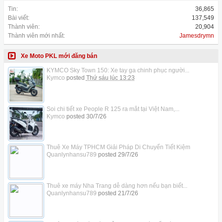
Tin:
36,865
Bài viết:
137,549
Thành viên:
20,904
Thành viên mới nhất:
Jamesdrymn
Xe Moto PKL mới đăng bán
KYMCO Sky Town 150: Xe tay ga chinh phục người...
Kymco
posted
Thứ sáu lúc 13:23
Soi chi tiết xe People R 125 ra mắt tại Việt Nam,...
Kymco
posted
30/7/26
Thuê Xe Máy TPHCM Giải Pháp Di Chuyển Tiết Kiệm
Quanlynhansu789
posted
29/7/26
Thuê xe máy Nha Trang dễ dàng hơn nếu bạn biết...
Quanlynhansu789
posted
21/7/26