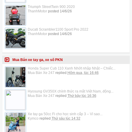
Triumph StreetTwin 900 2020
ThanhMotor
posted
14/6/26
Ducati Scrambler1100 Sport Pro 2022
ThanhMotor
posted
14/6/26
Mua Bán xe tay ga, xe số PKN
Honda Super Cub 110 Xanh Nhớt nhập Nhật – Chiếc...
Mua Bán Xe 247
replied
Hôm qua, lúc 16:46
Hyosung GV350X chính thức ra mắt Việt Nam, động...
Mua Bán Xe 247
replied
Thứ bảy lúc 16:36
Xe tay ga 50cc Fi cho học sinh cấp 3 – Vì sao...
Kymco
replied
Thứ sáu lúc 14:32