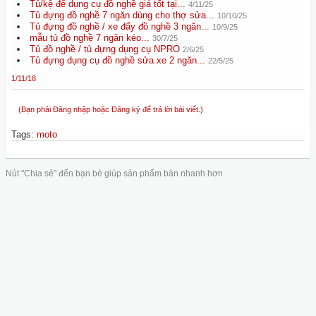
Tủ/kệ để dụng cụ đồ nghề giá tốt tại...
4/11/25
Tủ đựng đồ nghề 7 ngăn dùng cho thợ sửa...
10/10/25
Tủ đựng đồ nghề / xe đẩy đồ nghề 3 ngăn...
10/9/25
mẫu tủ đồ nghề 7 ngăn kéo...
30/7/25
Tủ đồ nghề / tủ đựng dụng cụ NPRO
2/6/25
Tủ đựng dụng cụ đồ nghề sửa xe 2 ngăn...
22/5/25
1/11/18
(Bạn phải Đăng nhập hoặc Đăng ký để trả lời bài viết.)
Tags
:
moto
Nút "Chia sẻ" đến bạn bè giúp sản phẩm bán nhanh hơn