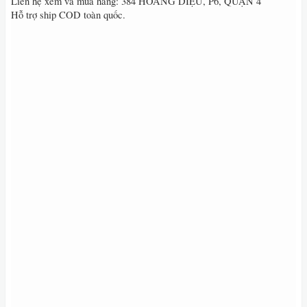
Liên hệ xem và mua hàng: 384 HOÀNG DIỆU, P6, QUẬN 4
Hỗ trợ ship COD toàn quốc.