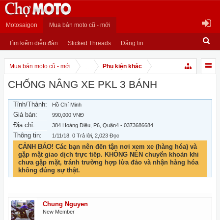
Motosaigon
Mua bán moto cũ - mới
Tìm kiếm diễn đàn
Sticked Threads
Đăng tin
Mua bán moto cũ - mới
...
Phụ kiện khác
CHỐNG NÂNG XE PKL 3 BÁNH
Tỉnh/Thành:
Hồ Chí Minh
Giá bán:
990,000 VNĐ
Địa chỉ:
384 Hoàng Diệu, P6, Quận4 - 0373686684
Thông tin:
1/11/18
, 0 Trả lời, 2,023 Đọc
CẢNH BÁO! Các bạn nên đến tận nơi xem xe (hàng hóa) và
gặp mặt giao dịch trực tiếp. KHÔNG NÊN chuyển khoản khi
chưa gặp mặt, tránh trường hợp lừa đảo và nhận hàng hóa
không đúng sự thật.
Chung Nguyen
New Member