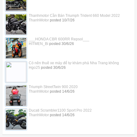
Thanhmotor Cần Bán Triumph Trident 660 Model 2022
ThanhMotor
posted
10/7/26
___HONDA CBR 600RR Repsol___
HITMEN_Bi
posted
30/6/26
Có nên thuê xe máy để tự khám phá Nha Trang không
Hgo25
posted
30/6/26
Triumph StreetTwin 900 2020
ThanhMotor
posted
14/6/26
Ducati Scrambler1100 Sport Pro 2022
ThanhMotor
posted
14/6/26