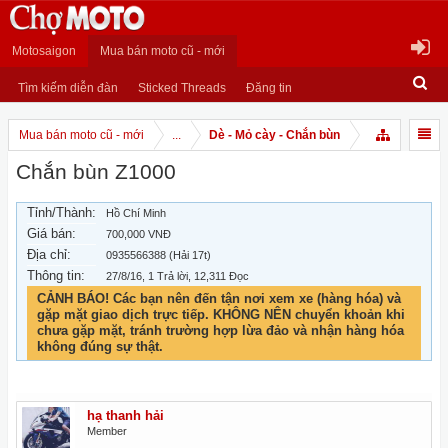
Motosaigon
Mua bán moto cũ - mới
Tìm kiếm diễn đàn
Sticked Threads
Đăng tin
Mua bán moto cũ - mới
...
Dè - Mỏ cày - Chắn bùn
Chắn bùn Z1000
Tỉnh/Thành:
Hồ Chí Minh
Giá bán:
700,000 VNĐ
Địa chỉ:
0935566388 (Hải 17t)
Thông tin:
27/8/16
, 1 Trả lời, 12,311 Đọc
CẢNH BÁO! Các bạn nên đến tận nơi xem xe (hàng hóa) và
gặp mặt giao dịch trực tiếp. KHÔNG NÊN chuyển khoản khi
chưa gặp mặt, tránh trường hợp lừa đảo và nhận hàng hóa
không đúng sự thật.
hạ thanh hải
Member