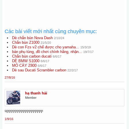
Các bài viết mới nhất cùng chuyên mục:
Dè chắn bùn Nova Dash
2/10/24
Chắn bùn Z1000
21/5/20
Dè con Fzs v2 chế được cho yamaha...
15/3/19
bán phụ tùng, đồ chơi chính hãng, nhận...
19/7/17
Chắn bùn carbon ducati
6/6/17
DÈ BMW S1000
6/6/17
MỎ CÀY Z800
6/6/17
Dè sau Ducati Scrambler carbon
22/2/17
27/8/16
hạ thanh hải
Member
upppppppppppppppppp
1/9/16