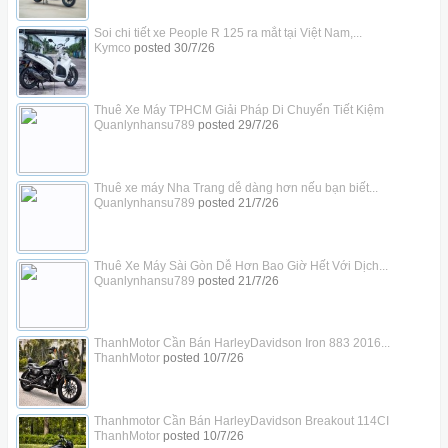
Soi chi tiết xe People R 125 ra mắt tại Việt Nam,...
Kymco
posted
30/7/26
Thuê Xe Máy TPHCM Giải Pháp Di Chuyển Tiết Kiệm
Quanlynhansu789
posted
29/7/26
Thuê xe máy Nha Trang dễ dàng hơn nếu bạn biết...
Quanlynhansu789
posted
21/7/26
Thuê Xe Máy Sài Gòn Dễ Hơn Bao Giờ Hết Với Dịch...
Quanlynhansu789
posted
21/7/26
ThanhMotor Cần Bán HarleyDavidson Iron 883 2016...
ThanhMotor
posted
10/7/26
Thanhmotor Cần Bán HarleyDavidson Breakout 114CI
ThanhMotor
posted
10/7/26