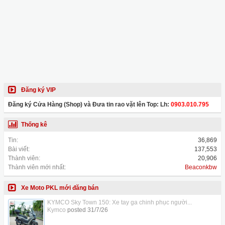
Đăng ký VIP
Đăng ký Cửa Hàng (Shop) và Đưa tin rao vặt lên Top: Lh:
0903.010.795
Thống kê
Tin:
36,869
Bài viết:
137,553
Thành viên:
20,906
Thành viên mới nhất:
Beaconkbw
Xe Moto PKL mới đăng bán
KYMCO Sky Town 150: Xe tay ga chinh phục người...
Kymco
posted
31/7/26