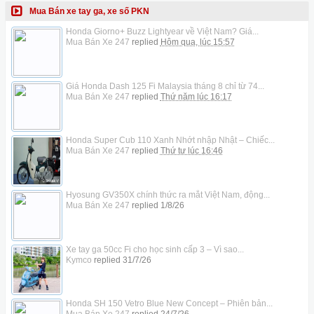
Mua Bán xe tay ga, xe số PKN
Honda Giorno+ Buzz Lightyear về Việt Nam? Giá...
Mua Bán Xe 247
replied
Hôm qua, lúc 15:57
Giá Honda Dash 125 Fi Malaysia tháng 8 chỉ từ 74...
Mua Bán Xe 247
replied
Thứ năm lúc 16:17
Honda Super Cub 110 Xanh Nhớt nhập Nhật – Chiếc...
Mua Bán Xe 247
replied
Thứ tư lúc 16:46
Hyosung GV350X chính thức ra mắt Việt Nam, động...
Mua Bán Xe 247
replied
1/8/26
Xe tay ga 50cc Fi cho học sinh cấp 3 – Vì sao...
Kymco
replied
31/7/26
Honda SH 150 Vetro Blue New Concept – Phiên bản...