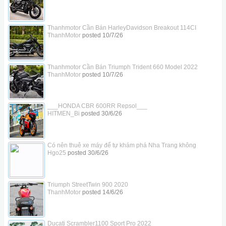
Thanhmotor Cần Bán HarleyDavidson Breakout 114CI
ThanhMotor
posted
10/7/26
Thanhmotor Cần Bán Triumph Trident 660 Model 2022
ThanhMotor
posted
10/7/26
___HONDA CBR 600RR Repsol___
HITMEN_Bi
posted
30/6/26
Có nên thuê xe máy để tự khám phá Nha Trang không
Hgo25
posted
30/6/26
Triumph StreetTwin 900 2020
ThanhMotor
posted
14/6/26
Ducati Scrambler1100 Sport Pro 2022