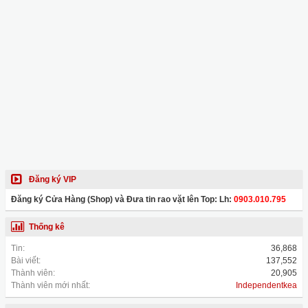
Đăng ký VIP
Đăng ký Cửa Hàng (Shop) và Đưa tin rao vặt lên Top: Lh:
0903.010.795
Thống kê
Tin:
36,868
Bài viết:
137,552
Thành viên:
20,905
Thành viên mới nhất:
Independentkea