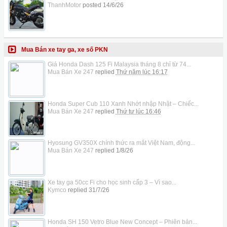
ThanhMotor
posted
14/6/26
Mua Bán xe tay ga, xe số PKN
Giá Honda Dash 125 Fi Malaysia tháng 8 chỉ từ 74...
Mua Bán Xe 247
replied
Thứ năm lúc 16:17
Honda Super Cub 110 Xanh Nhớt nhập Nhật – Chiếc...
Mua Bán Xe 247
replied
Thứ tư lúc 16:46
Hyosung GV350X chính thức ra mắt Việt Nam, động...
Mua Bán Xe 247
replied
1/8/26
Xe tay ga 50cc Fi cho học sinh cấp 3 – Vì sao...
Kymco
replied
31/7/26
Honda SH 150 Vetro Blue New Concept – Phiên bản...