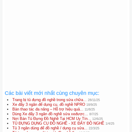
Các bài viết mới nhất cùng chuyên mục:
Trang bị tủ đựng đồ nghề trong sửa chữa...
28/11/25
Xe đẩy 3 ngăn để dụng cụ, đồ nghề NPRO
18/9/25
Bàn thao tác đa năng – Hỗ trợ hiệu quả...
11/8/25
Dùng Xe đẩy 3 ngăn đồ nghề sửa xeđược...
8/7/25
Nơi Bán Tủ Đựng Đồ Nghề Tại HCM Uy Tín...
12/6/25
TỦ ĐỰNG DỤNG CỤ ĐỒ NGHỀ - XE ĐẨY ĐỒ NGHỀ
1/4/25
Tủ 3 ngăn dùng để đồ nghề / dụng cụ sửa...
22/3/25