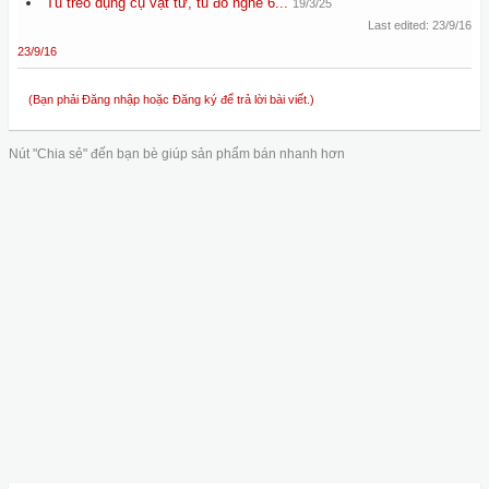
Tủ treo dụng cụ vật tư, tủ đồ nghề 6...
19/3/25
Last edited:
23/9/16
23/9/16
(Bạn phải Đăng nhập hoặc Đăng ký để trả lời bài viết.)
Nút "Chia sẻ" đến bạn bè giúp sản phẩm bán nhanh hơn