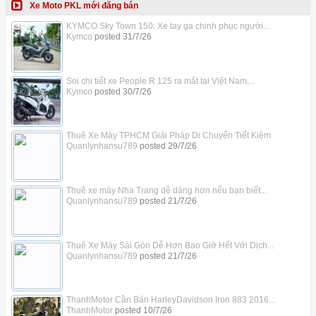
Xe Moto PKL mới đăng bán
KYMCO Sky Town 150: Xe tay ga chinh phục người...
Kymco
posted
31/7/26
Soi chi tiết xe People R 125 ra mắt tại Việt Nam,...
Kymco
posted
30/7/26
Thuê Xe Máy TPHCM Giải Pháp Di Chuyển Tiết Kiệm
Quanlynhansu789
posted
29/7/26
Thuê xe máy Nha Trang dễ dàng hơn nếu bạn biết...
Quanlynhansu789
posted
21/7/26
Thuê Xe Máy Sài Gòn Dễ Hơn Bao Giờ Hết Với Dịch...
Quanlynhansu789
posted
21/7/26
ThanhMotor Cần Bán HarleyDavidson Iron 883 2016...
ThanhMotor
posted
10/7/26