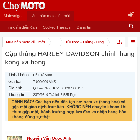
Motosaigon
Mua bán moto cũ - mới
Tìm kiếm diễn đàn
Sticked Threads
Đăng tin
Mua bán moto cũ - mới
...
Túi Treo - Thùng đựng
Cặp thùng HARLEY DAVIDSON chính hãng
keng xà beng
Tỉnh/Thành:
Hồ Chí Minh
Giá bán:
7,000,000 VNĐ
Địa chỉ:
Q.Tân Phú, HCM - 01287883117
Thông tin:
23/9/16
, 0 Trả lời, 5,585 Đọc
CẢNH BÁO! Các bạn nên đến tận nơi xem xe (hàng hóa) và
gặp mặt giao dịch trực tiếp. KHÔNG NÊN chuyển khoản khi
chưa gặp mặt, tránh trường hợp lừa đảo và nhận hàng hóa
không đúng sự thật.
Nguyễn Văn Quốc Anh