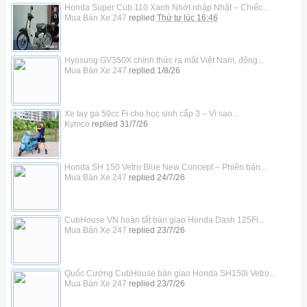
Honda Super Cub 110 Xanh Nhớt nhập Nhật – Chiếc...
Mua Bán Xe 247
replied
Thứ tư lúc 16:46
Hyosung GV350X chính thức ra mắt Việt Nam, động...
Mua Bán Xe 247
replied
1/8/26
Xe tay ga 50cc Fi cho học sinh cấp 3 – Vì sao...
Kymco
replied
31/7/26
Honda SH 150 Vetro Blue New Concept – Phiên bản...
Mua Bán Xe 247
replied
24/7/26
CubHouse VN hoàn tất bàn giao Honda Dash 125Fi...
Mua Bán Xe 247
replied
23/7/26
Quốc Cường CubHouse bàn giao Honda SH150i Vetro...
Mua Bán Xe 247
replied
23/7/26