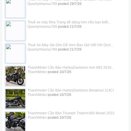
Quanlynhansu789
posted
29/7/26
Thuê xe máy Nha Trang dễ dàng hơn nếu bạn biết...
Quanlynhansu789
posted
21/7/26
Thuê Xe Máy Sài Gòn Dễ Hơn Bao Giờ Hết Với Dịch...
Quanlynhansu789
posted
21/7/26
ThanhMotor Cần Bán HarleyDavidson Iron 883 2016...
ThanhMotor
posted
10/7/26
Thanhmotor Cần Bán HarleyDavidson Breakout 114CI
ThanhMotor
posted
10/7/26
Thanhmotor Cần Bán Triumph Trident 660 Model 2022
ThanhMotor
posted
10/7/26