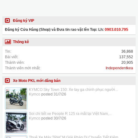
Đăng ký VIP
Đăng ký Cửa Hàng (Shop) và Đưa tin rao vặt lên Top: Lh:
0903.010.795
Thống kê
Tin:
36,868
Bài viết:
137,552
Thành viên:
20,905
Thành viên mới nhất:
Independentkea
Xe Moto PKL mới đăng bán
KYMCO Sky Town 150: Xe tay ga chinh phục người...
Kymco
posted
31/7/26
Soi chi tiết xe People R 125 ra mắt tại Việt Nam,...
Kymco
posted
30/7/26
Thuê Xe Máy TPHCM Giải Pháp Di Chuyển Tiết Kiệm