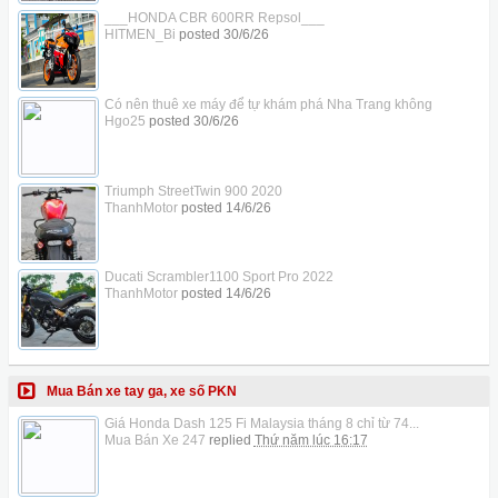
___HONDA CBR 600RR Repsol___
HITMEN_Bi
posted
30/6/26
Có nên thuê xe máy để tự khám phá Nha Trang không
Hgo25
posted
30/6/26
Triumph StreetTwin 900 2020
ThanhMotor
posted
14/6/26
Ducati Scrambler1100 Sport Pro 2022
ThanhMotor
posted
14/6/26
Mua Bán xe tay ga, xe số PKN
Giá Honda Dash 125 Fi Malaysia tháng 8 chỉ từ 74...
Mua Bán Xe 247
replied
Thứ năm lúc 16:17