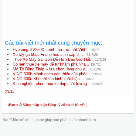
Các bài viết mới nhất cùng chuyên mục:
Hyosung GV350X chính thức ra mắt Việt...
1/8/26
Xe tay ga 50cc Fi cho học sinh cấp 3 –...
31/7/26
Thuê Xe Máy Sài Gòn Dễ Hơn Bao Giờ Hết...
12/7/26
Có nên thuê xe máy để tự khám phá Nha...
12/7/26
Mô Tô Đồng Tháp – lựa chọn đáng chú ý...
25/6/26
VINO 300i: Mảnh ghép còn thiếu của phân...
23/6/26
VINO 300i: Khi một tân binh xuất hiện...
23/6/26
Kinh nghiệm chọn mua xe đạp chất lượng...
18/6/26
3/2/21
(Bạn phải Đăng nhập hoặc Đăng ký để trả lời bài viết.)
Nút "Chia sẻ" đến bạn bè giúp sản phẩm bán nhanh hơn