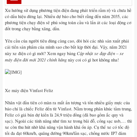
Xu hướng sử dụng phương tiện điện đang phát triển rầm rộ và chưa hề
có dấu hiệu dừng lại. Nhiều dự báo cho biết rằng đến năm 2035, các
phương tiện chạy điện sẽ phủ sóng toàn cầu và lấn át các loại động cơ
đốt trong chạy bằng xăng, dầu.
Yêu cầu của người tiêu dùng càng cao, đòi hỏi các nhà sản xuất phải
cải tiến sản phẩm của mình sao cho bắt kịp thời đại. Vậy, năm 2021
Cập nhật xe đạp điện – xe
này xe điện có gì mới? Xem ngay bảng
máy điện đời mới 2021 chính hãng
này coi có gì hot không nha!
Xe máy điện Vinfast Feliz
Nhân vật đầu tiên có màn ra mắt ấn tượng và tốn nhiều giấy mực của
báo chí là chiếc Feliz đến từ Vinfast. Nằm trong phân khúc tầm trung,
Feliz có giá bán dự kiến là 24,9 triệu đồng (đã bao gồm ắc quy và
sạc). Ngoài các tính năng như tìm xe trong bãi đỗ, cổng sạc usb,… thì
xe còn thu hút nhờ khả năng vận hành khá ổn áp. Cụ thể xe có tốc độ
tối đa đạt 60km/h, quãng đường 90km/lần sạc, chống nước IP7 đảm