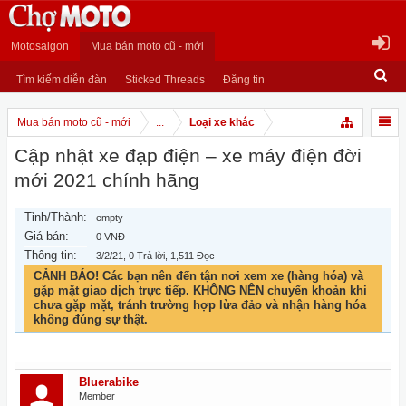
Motosaigon
Mua bán moto cũ - mới
Tìm kiếm diễn đàn
Sticked Threads
Đăng tin
Mua bán moto cũ - mới
...
Loại xe khác
Cập nhật xe đạp điện – xe máy điện đời
mới 2021 chính hãng
Tỉnh/Thành:
empty
Giá bán:
0 VNĐ
Thông tin:
3/2/21
, 0 Trả lời, 1,511 Đọc
CẢNH BÁO! Các bạn nên đến tận nơi xem xe (hàng hóa) và
gặp mặt giao dịch trực tiếp. KHÔNG NÊN chuyển khoản khi
chưa gặp mặt, tránh trường hợp lừa đảo và nhận hàng hóa
không đúng sự thật.
Bluerabike
Member