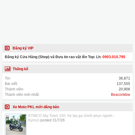
Đăng ký VIP
Đăng ký Cửa Hàng (Shop) và Đưa tin rao vặt lên Top: Lh:
0903.010.795
Thống kê
Tin:
36,871
Bài viết:
137,555
Thành viên:
20,906
Thành viên mới nhất:
Beaconkbw
Xe Moto PKL mới đăng bán
KYMCO Sky Town 150: Xe tay ga chinh phục người...
Kymco
posted
31/7/26