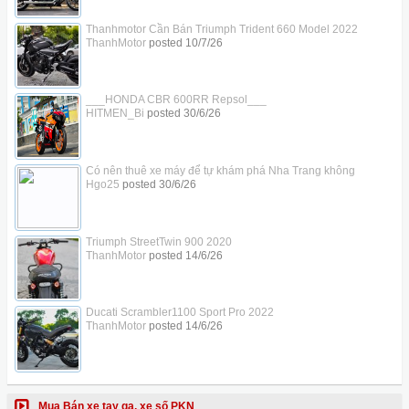
Thanhmotor Cần Bán Triumph Trident 660 Model 2022
ThanhMotor
posted
10/7/26
___HONDA CBR 600RR Repsol___
HITMEN_Bi
posted
30/6/26
Có nên thuê xe máy để tự khám phá Nha Trang không
Hgo25
posted
30/6/26
Triumph StreetTwin 900 2020
ThanhMotor
posted
14/6/26
Ducati Scrambler1100 Sport Pro 2022
ThanhMotor
posted
14/6/26
Mua Bán xe tay ga, xe số PKN