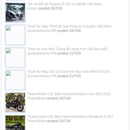
Soi chi tiết xe People R 125 ra mắt tại Việt Nam,...
Kymco
posted
30/7/26
Thuê Xe Máy TPHCM Giải Pháp Di Chuyển Tiết Kiệm
Quanlynhansu789
posted
29/7/26
Thuê xe máy Nha Trang dễ dàng hơn nếu bạn biết...
Quanlynhansu789
posted
21/7/26
Thuê Xe Máy Sài Gòn Dễ Hơn Bao Giờ Hết Với Dịch...
Quanlynhansu789
posted
21/7/26
ThanhMotor Cần Bán HarleyDavidson Iron 883 2016...
ThanhMotor
posted
10/7/26
Thanhmotor Cần Bán HarleyDavidson Breakout 114CI
ThanhMotor
posted
10/7/26