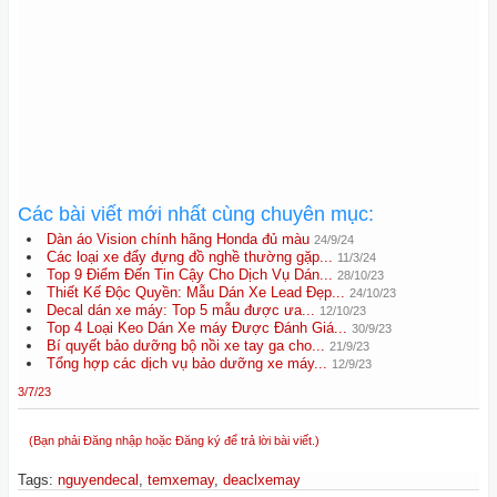
Các bài viết mới nhất cùng chuyên mục:
Dàn áo Vision chính hãng Honda đủ màu
24/9/24
Các loại xe đẩy đựng đồ nghề thường gặp...
11/3/24
Top 9 Điểm Đến Tin Cậy Cho Dịch Vụ Dán...
28/10/23
Thiết Kế Độc Quyền: Mẫu Dán Xe Lead Đẹp...
24/10/23
Decal dán xe máy: Top 5 mẫu được ưa...
12/10/23
Top 4 Loại Keo Dán Xe máy Được Đánh Giá...
30/9/23
Bí quyết bảo dưỡng bộ nồi xe tay ga cho...
21/9/23
Tổng hợp các dịch vụ bảo dưỡng xe máy...
12/9/23
3/7/23
(Bạn phải Đăng nhập hoặc Đăng ký để trả lời bài viết.)
Tags
:
nguyendecal
,
temxemay
,
deaclxemay