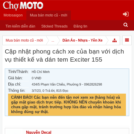
Motosaigon
Mua bán moto cũ - mới
Tìm kiếm diễn đàn
Sticked Threads
Đăng tin
Mua bán moto cũ - mới
...
Dàn Áo - Nhựa - Yên Xe
Cập nhật phong cách xe của bạn với dịch
vụ thiết kế và dán tem Exciter 155
Tỉnh/Thành:
Hồ Chí Minh
Giá bán:
0 VNĐ
Địa chỉ:
434/5 Phạm Văn Chiêu, Phường 9 - 0962826298
Thông tin:
3/7/23
, 0 Trả lời, 815 Đọc
CẢNH BÁO! Các bạn nên đến tận nơi xem xe (hàng hóa) và
gặp mặt giao dịch trực tiếp. KHÔNG NÊN chuyển khoản khi
chưa gặp mặt, tránh trường hợp lừa đảo và nhận hàng hóa
không đúng sự thật.
Nguyễn Decal