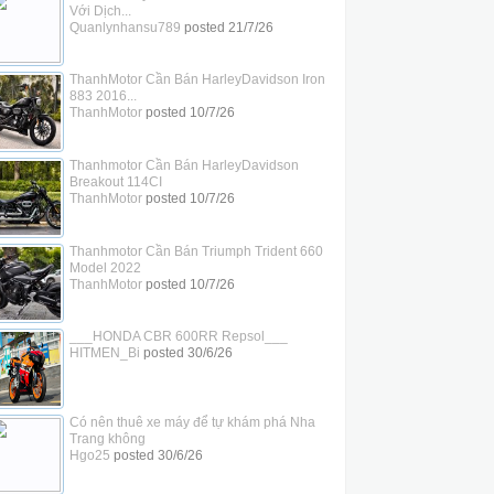
Với Dịch...
Quanlynhansu789
posted
21/7/26
ThanhMotor Cần Bán HarleyDavidson Iron
883 2016...
ThanhMotor
posted
10/7/26
Thanhmotor Cần Bán HarleyDavidson
Breakout 114CI
ThanhMotor
posted
10/7/26
Thanhmotor Cần Bán Triumph Trident 660
Model 2022
ThanhMotor
posted
10/7/26
___HONDA CBR 600RR Repsol___
HITMEN_Bi
posted
30/6/26
Có nên thuê xe máy để tự khám phá Nha
Trang không
Hgo25
posted
30/6/26