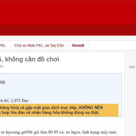
PKL
Chợ xe Moto PKL, xe Tay Côn
Benelli
, không cần đồ chơi
15
.
Nút
VNĐ
rả lời, 1,971 Đọc
hàng hóa) và gặp mặt giao dịch trực tiếp. KHÔNG NÊN
g hợp lừa đảo và nhận hàng hóa không đúng sự thật.
or hyosung gt650r giá tầm 80 85 củ, xe hqcn, tình trạng máy móc