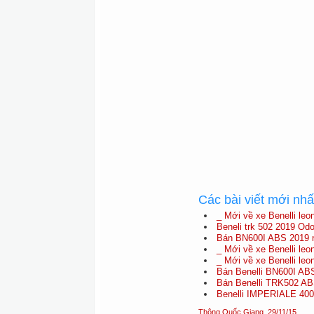
Các bài viết mới nh
_ Mới về xe Benelli leo
Beneli trk 502 2019 Odo
Bán BN600I ABS 2019 
_ Mới về xe Benelli leo
_ Mới về xe Benelli leo
Bán Benelli BN600I AB
Bán Benelli TRK502 A
Benelli IMPERIALE 400
Thông Quốc Giang
,
29/11/15