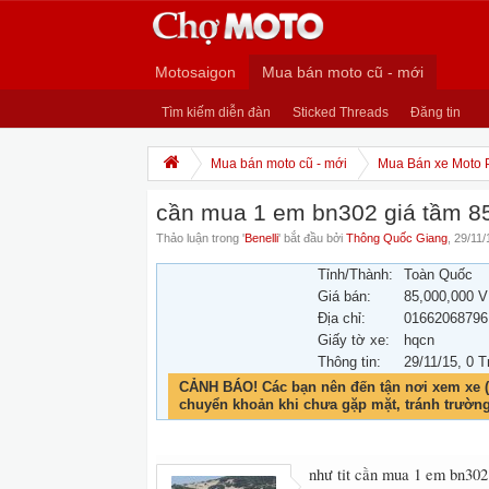
Motosaigon
Mua bán moto cũ - mới
Tìm kiếm diễn đàn
Sticked Threads
Đăng tin
Mua bán moto cũ - mới
Mua Bán xe Moto 
cần mua 1 em bn302 giá tầm 85
Thảo luận trong '
Benelli
' bắt đầu bởi
Thông Quốc Giang
,
29/11/
Tỉnh/Thành:
Toàn Quốc
Giá bán:
85,000,000 
Địa chỉ:
01662068796
Giấy tờ xe:
hqcn
Thông tin:
29/11/15
, 0 T
CẢNH BÁO! Các bạn nên đến tận nơi xem xe (
chuyển khoản khi chưa gặp mặt, tránh trườn
như tit cần mua 1 em bn302 