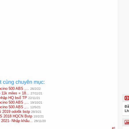
ất cùng chuyên mục:
ncino 500 ABS ,...
26/2/22
 11k miles = 18...
27/11/21
nhập HQ bsố TP
22/11/21
ncino 500 ABS ,...
19/10/21
Đă
ncino 500 ABS ,...
12/5/21
Lh
S 2019 odo6k bstp
28/3/21
BS 2018 HQCN Bstp
10/2/21
 2021- Nhập khẩu...
28/11/20
#1