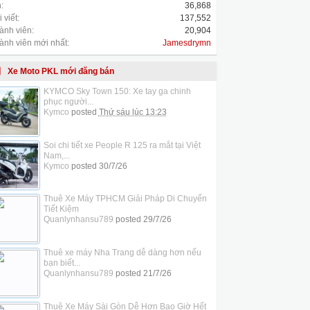
:
36,868
 viết:
137,552
ành viên:
20,904
ành viên mới nhất:
Jamesdrymn
Xe Moto PKL mới đăng bán
KYMCO Sky Town 150: Xe tay ga chinh
phục người...
Kymco
posted
Thứ sáu lúc 13:23
Soi chi tiết xe People R 125 ra mắt tại Việt
Nam,...
Kymco
posted
30/7/26
Thuê Xe Máy TPHCM Giải Pháp Di Chuyển
Tiết Kiệm
Quanlynhansu789
posted
29/7/26
Thuê xe máy Nha Trang dễ dàng hơn nếu
bạn biết...
Quanlynhansu789
posted
21/7/26
Thuê Xe Máy Sài Gòn Dễ Hơn Bao Giờ Hết