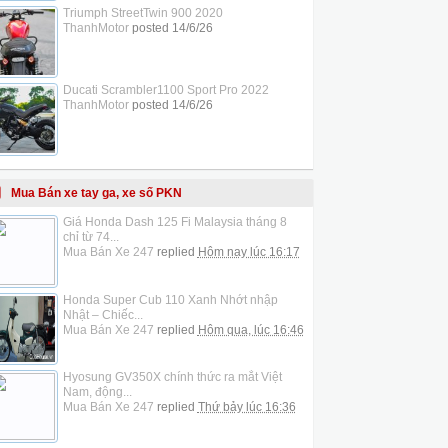
Triumph StreetTwin 900 2020
ThanhMotor
posted
14/6/26
Ducati Scrambler1100 Sport Pro 2022
ThanhMotor
posted
14/6/26
Mua Bán xe tay ga, xe số PKN
Giá Honda Dash 125 Fi Malaysia tháng 8
chỉ từ 74...
Mua Bán Xe 247
replied
Hôm nay lúc 16:17
Honda Super Cub 110 Xanh Nhớt nhập
Nhật – Chiếc...
Mua Bán Xe 247
replied
Hôm qua, lúc 16:46
Hyosung GV350X chính thức ra mắt Việt
Nam, động...
Mua Bán Xe 247
replied
Thứ bảy lúc 16:36