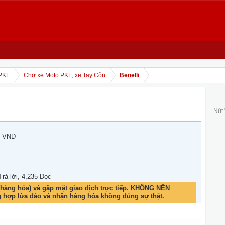
PKL
Chợ xe Moto PKL, xe Tay Côn
Benelli
Nút
0 VNĐ
 Trả lời, 4,235 Đọc
hàng hóa) và gặp mặt giao dịch trực tiếp. KHÔNG NÊN
g hợp lừa đảo và nhận hàng hóa không đúng sự thật.