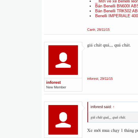
_ Mới về xe Benelli leo
Bán Benelli BN600I AB
Bán Benelli TRK502 A
Benelli IMPERIALE 400
Canh
,
28/11/15
giá chát quá,,, quá chát.
inforest
,
29/11/15
inforest
New Member
inforest said:
↑
giá chát quá,,, quá chát.
Xe mới mua chạy 1 tháng pr