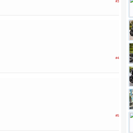
#3
#4
#5