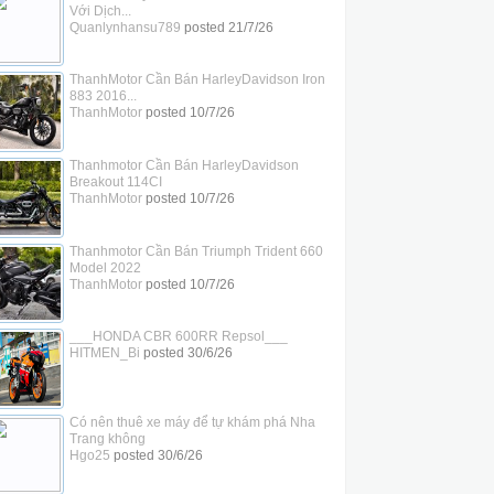
Với Dịch...
Quanlynhansu789
posted
21/7/26
ThanhMotor Cần Bán HarleyDavidson Iron
883 2016...
ThanhMotor
posted
10/7/26
Thanhmotor Cần Bán HarleyDavidson
Breakout 114CI
ThanhMotor
posted
10/7/26
Thanhmotor Cần Bán Triumph Trident 660
Model 2022
ThanhMotor
posted
10/7/26
___HONDA CBR 600RR Repsol___
HITMEN_Bi
posted
30/6/26
Có nên thuê xe máy để tự khám phá Nha
Trang không
Hgo25
posted
30/6/26