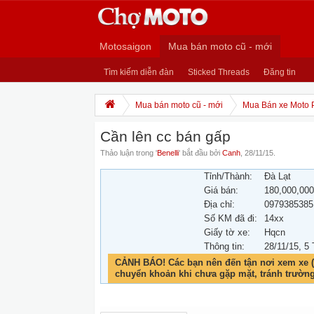
Motosaigon
Mua bán moto cũ - mới
Tìm kiếm diễn đàn
Sticked Threads
Đăng tin
Mua bán moto cũ - mới
Mua Bán xe Moto 
Cần lên cc bán gấp
Thảo luận trong '
Benelli
' bắt đầu bởi
Canh
,
28/11/15
.
Tỉnh/Thành:
Đà Lạt
Giá bán:
180,000,00
Địa chỉ:
0979385385
Số KM đã đi:
14xx
Giấy tờ xe:
Hqcn
Thông tin:
28/11/15
, 5
CẢNH BÁO! Các bạn nên đến tận nơi xem xe (
chuyển khoản khi chưa gặp mặt, tránh trườn