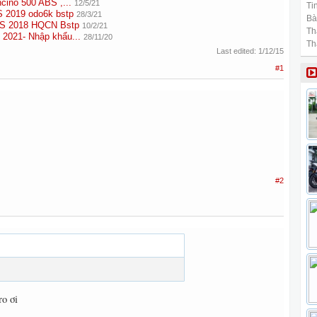
ncino 500 ABS ,...
12/5/21
Tin
S 2019 odo6k bstp
28/3/21
Bài
BS 2018 HQCN Bstp
10/2/21
Th
 2021- Nhập khẩu...
28/11/20
Th
Last edited:
1/12/15
#1
#2
o ơi