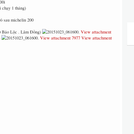
00i
 chạy 1 tháng)
ỏ sau michelin 200
 ở Bảo Lộc . Lâm Đồng)
View attachment
8
View attachment 7977
View attachment