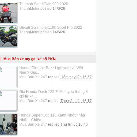
Triumph StreetTwin 900 2020
ThanhMotor
posted
14/6/26
Ducati Scrambler1100 Sport Pro 2022
ThanhMotor
posted
14/6/26
Mua Bán xe tay ga, xe số PKN
Honda Giorno+ Buzz Lightyear về Việt
Nam? Giá...
Mua Bán Xe 247
replied
Hôm nay lúc 15:57
Giá Honda Dash 125 Fi Malaysia tháng 8
chỉ từ 74...
Mua Bán Xe 247
replied
Thứ năm lúc 16:17
Honda Super Cub 110 Xanh Nhớt nhập
Nhật – Chiếc...
Mua Bán Xe 247
replied
Thứ tư lúc 16:46