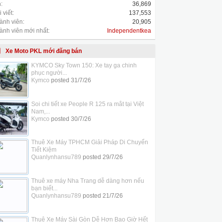
:
36,869
 viết:
137,553
ành viên:
20,905
ành viên mới nhất:
Independentkea
Xe Moto PKL mới đăng bán
KYMCO Sky Town 150: Xe tay ga chinh
phục người...
Kymco
posted
31/7/26
Soi chi tiết xe People R 125 ra mắt tại Việt
Nam,...
Kymco
posted
30/7/26
Thuê Xe Máy TPHCM Giải Pháp Di Chuyển
Tiết Kiệm
Quanlynhansu789
posted
29/7/26
Thuê xe máy Nha Trang dễ dàng hơn nếu
bạn biết...
Quanlynhansu789
posted
21/7/26
Thuê Xe Máy Sài Gòn Dễ Hơn Bao Giờ Hết