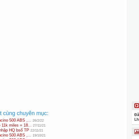
ất cùng chuyên mục:
Đă
Lh
ncino 500 ABS ,...
26/2/22
 11k miles = 18...
27/11/21
nhập HQ bsố TP
22/11/21
ncino 500 ABS ,...
19/10/21