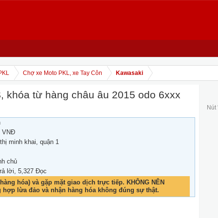
PKL
Chợ xe Moto PKL, xe Tay Côn
Kawasaki
, khóa từ hàng châu âu 2015 odo 6xxx
Nút
h
0 VNĐ
thị minh khai, quận 1
nh chủ
rả lời, 5,327 Đọc
hàng hóa) và gặp mặt giao dịch trực tiếp. KHÔNG NÊN
g hợp lừa đảo và nhận hàng hóa không đúng sự thật.