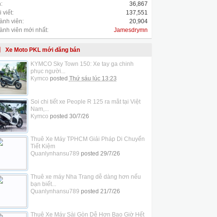
:
36,867
 viết:
137,551
ành viên:
20,904
ành viên mới nhất:
Jamesdrymn
Xe Moto PKL mới đăng bán
KYMCO Sky Town 150: Xe tay ga chinh
phục người...
Kymco
posted
Thứ sáu lúc 13:23
Soi chi tiết xe People R 125 ra mắt tại Việt
Nam,...
Kymco
posted
30/7/26
Thuê Xe Máy TPHCM Giải Pháp Di Chuyển
Tiết Kiệm
Quanlynhansu789
posted
29/7/26
Thuê xe máy Nha Trang dễ dàng hơn nếu
bạn biết...
Quanlynhansu789
posted
21/7/26
Thuê Xe Máy Sài Gòn Dễ Hơn Bao Giờ Hết