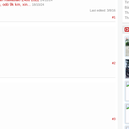
24/12/24
Tin
 odó 9k km, xin...
18/10/24
Bài
Last edited:
3/8/16
Th
#1
Th
#2
#3