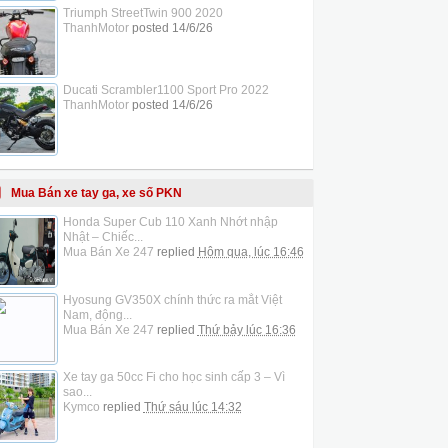
Triumph StreetTwin 900 2020
ThanhMotor
posted
14/6/26
Ducati Scrambler1100 Sport Pro 2022
ThanhMotor
posted
14/6/26
Mua Bán xe tay ga, xe số PKN
Honda Super Cub 110 Xanh Nhớt nhập
Nhật – Chiếc...
Mua Bán Xe 247
replied
Hôm qua, lúc 16:46
Hyosung GV350X chính thức ra mắt Việt
Nam, động...
Mua Bán Xe 247
replied
Thứ bảy lúc 16:36
Xe tay ga 50cc Fi cho học sinh cấp 3 – Vì
sao...
Kymco
replied
Thứ sáu lúc 14:32