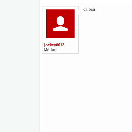
đã bán
jockey0612
Member