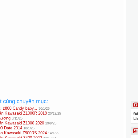
ất cùng chuyên mục:
i z800 Candy baby...
30/1/26
 Kawasaki Z1000R 2018
20/12/25
Đă
hượng
3/11/25
Lh
 Kawasaki Z1000 2020
29/9/25
0 Date 2014
18/1/25
 Kawasaki Z900RS 2024
14/1/25
 Kawasaki Z400 2022