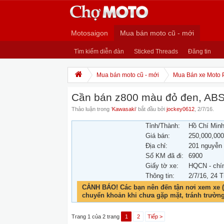
Motosaigon
Mua bán moto cũ - mới
Tìm kiếm diễn đàn
Sticked Threads
Đăng tin
Mua bán moto cũ - mới
Mua Bán xe Moto 
Cần bán z800 màu đỏ đen, ABS
Thảo luận trong '
Kawasaki
' bắt đầu bởi
jockey0612
,
2/7/16
.
Tỉnh/Thành:
Hồ Chí Min
Giá bán:
250,000,00
Địa chỉ:
201 nguyễn 
Số KM đã đi:
6900
Giấy tờ xe:
HQCN - chí
Thông tin:
2/7/16
, 24 T
CẢNH BÁO! Các bạn nên đến tận nơi xem xe (
chuyển khoản khi chưa gặp mặt, tránh trườn
Trang 1 của 2 trang
1
2
Tiếp >