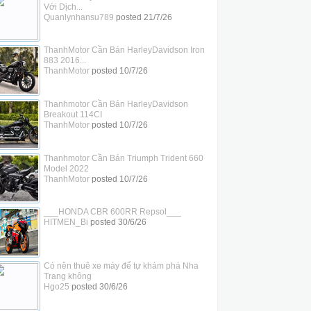
Với Dịch...
Quanlynhansu789
posted
21/7/26
ThanhMotor Cần Bán HarleyDavidson Iron
883 2016...
ThanhMotor
posted
10/7/26
Thanhmotor Cần Bán HarleyDavidson
Breakout 114CI
ThanhMotor
posted
10/7/26
Thanhmotor Cần Bán Triumph Trident 660
Model 2022
ThanhMotor
posted
10/7/26
___HONDA CBR 600RR Repsol___
HITMEN_Bi
posted
30/6/26
Có nên thuê xe máy để tự khám phá Nha
Trang không
Hgo25
posted
30/6/26