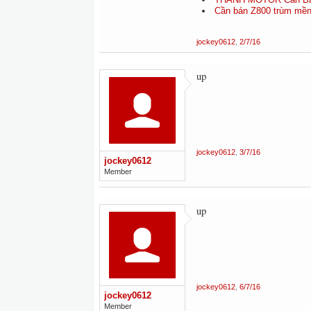
Cần bán Z800 trùm mền,
jockey0612
,
2/7/16
up
jockey0612
,
3/7/16
jockey0612
Member
up
jockey0612
,
6/7/16
jockey0612
Member