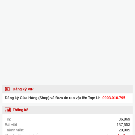
Đăng ký VIP
Đăng ký Cửa Hàng (Shop) và Đưa tin rao vặt lên Top: Lh:
0903.010.795
Thống kê
Tin:
36,869
Bài viết:
137,553
Thành viên:
20,905