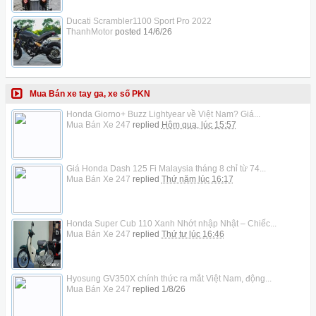
Ducati Scrambler1100 Sport Pro 2022
ThanhMotor
posted
14/6/26
Mua Bán xe tay ga, xe số PKN
Honda Giorno+ Buzz Lightyear về Việt Nam? Giá...
Mua Bán Xe 247
replied
Hôm qua, lúc 15:57
Giá Honda Dash 125 Fi Malaysia tháng 8 chỉ từ 74...
Mua Bán Xe 247
replied
Thứ năm lúc 16:17
Honda Super Cub 110 Xanh Nhớt nhập Nhật – Chiếc...
Mua Bán Xe 247
replied
Thứ tư lúc 16:46
Hyosung GV350X chính thức ra mắt Việt Nam, động...
Mua Bán Xe 247
replied
1/8/26