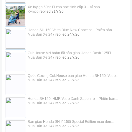
Xe tay ga 50cc Fi cho học sinh cấp 3 – Vì sao...
Kymco
replied
31/7/26
Honda SH 150 Vetro Blue New Concept – Phiên bản...
Mua Bán Xe 247
replied
24/7/26
CubHouse VN hoàn tất bàn giao Honda Dash 125Fi...
Mua Bán Xe 247
replied
23/7/26
Quốc Cường CubHouse bàn giao Honda SH150i Vetro...
Mua Bán Xe 247
replied
23/7/26
Honda SH150i HMR Vetro Xanh Sapphire – Phiên bản...
Mua Bán Xe 247
replied
22/7/26
Bàn giao Honda SH Ý 150i Special Edition màu đen...
Mua Bán Xe 247
replied
22/7/26