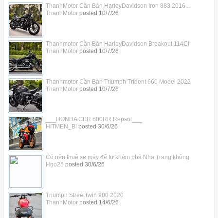
ThanhMotor Cần Bán HarleyDavidson Iron 883 2016...
ThanhMotor
posted
10/7/26
Thanhmotor Cần Bán HarleyDavidson Breakout 114CI
ThanhMotor
posted
10/7/26
Thanhmotor Cần Bán Triumph Trident 660 Model 2022
ThanhMotor
posted
10/7/26
___HONDA CBR 600RR Repsol___
HITMEN_Bi
posted
30/6/26
Có nên thuê xe máy để tự khám phá Nha Trang không
Hgo25
posted
30/6/26
Triumph StreetTwin 900 2020
ThanhMotor
posted
14/6/26