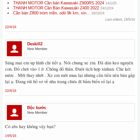
THANH MOTOR Cần bán Kawasaki Z900RS 2024
14/1/25
THANH MOTOR Cần Bán Kawasaki Z400 2022
24/12/24
Cần bán Z800 trùm mền, odó 9k km, xin...
18/10/24
Last edited:
18/5/16
22/4/16
Deskill2
New Member
Sáng mai em up hình chi tiết ạ. Nói chung xe zin. Đã dán keo nguyên
con. Đồ chơi vào 1 ít .Chống đổ thân. Đuôi tích hợp xinhan. Che két
nươc . Mới thay nhớt . Xe em mới mua lại nhưng cần tiền nên bán gấp
lại ạ. Đang rút hồ sơ về nha trang chưa đi bấm biển số lại ạ
22/4/16
Độc bước
New Member
Có abs hay không vậy bạn?
14/5/16