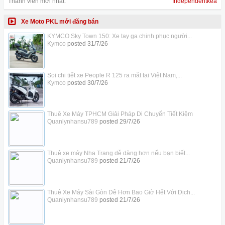
Thành viên mới nhất:
Independentkea
Xe Moto PKL mới đăng bán
KYMCO Sky Town 150: Xe tay ga chinh phục người...
Kymco
posted
31/7/26
Soi chi tiết xe People R 125 ra mắt tại Việt Nam,...
Kymco
posted
30/7/26
Thuê Xe Máy TPHCM Giải Pháp Di Chuyển Tiết Kiệm
Quanlynhansu789
posted
29/7/26
Thuê xe máy Nha Trang dễ dàng hơn nếu bạn biết...
Quanlynhansu789
posted
21/7/26
Thuê Xe Máy Sài Gòn Dễ Hơn Bao Giờ Hết Với Dịch...
Quanlynhansu789
posted
21/7/26