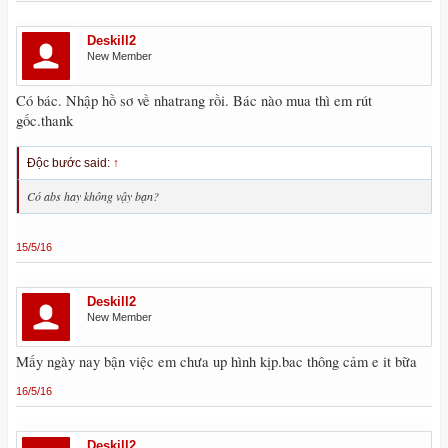
Deskill2
New Member
Có bác. Nhập hồ sơ về nhatrang rồi. Bác nào mua thì em rút
gốc.thank
Độc bước said:
↑
Có abs hay không vậy bạn?
15/5/16
Deskill2
New Member
Mấy ngày nay bận việc em chưa up hình kịp.bac thông cảm e it bữa
16/5/16
Deskill2