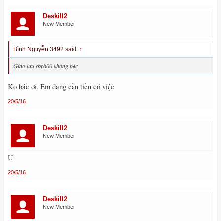
Deskill2
New Member
Bình Nguyễn 3492 said:
↑
Giao lưu cbr600 không bác
Ko bác ơi. Em dang cần tiền có việc
20/5/16
Deskill2
New Member
U
20/5/16
Deskill2
New Member