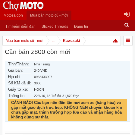
Motosaigon
Mua bán moto cũ - mới
Tìm kiếm diễn đàn
Sticked Threads
Đăng tin
Mua bán moto cũ - mới
...
Kawasaki
Cần bán z800 còn mới
Tỉnh/Thành:
Nha Trang
Giá bán:
240 VNĐ
Địa chỉ:
0968433007
Số KM đã đi:
3000
Giấy tờ xe:
HQCN
Thông tin:
22/4/16
, 18 Trả lời, 31,870 Đọc
CẢNH BÁO! Các bạn nên đến tận nơi xem xe (hàng hóa) và
gặp mặt giao dịch trực tiếp. KHÔNG NÊN chuyển khoản khi
chưa gặp mặt, tránh trường hợp lừa đảo và nhận hàng hóa
không đúng sự thật.