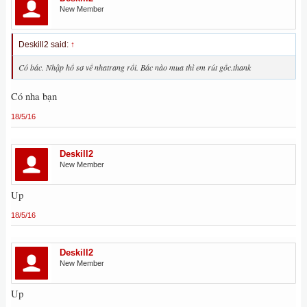
New Member
Deskill2 said:
↑
Có bác. Nhập hồ sơ về nhatrang rồi. Bác nào mua thì em rút gốc.thank
Có nha bạn
18/5/16
Deskill2
New Member
Up
18/5/16
Deskill2
New Member
Up