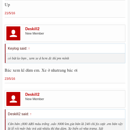
Up
21/5/16
Deskill2
New Member
Keylog said:
↑
có bớt ko bạn , xem xe ở hcm đc thì pm mình
Bác xem kĩ dùm em. Xe ở nhatrang bác ơi
23/5/16
Deskill2
New Member
Deskill2 said:
↑
Cần bán z800 ABS màu trắng .odo 3000 km.gia bán là 240 chỉ fix cafe .em bán vậy
là lỗ rồi mấy bác trả giá nhiều thì tha dùm. Xe biển số nha trang. Sdt