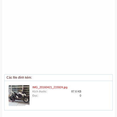
Các file đính kèm:
IMG_20160421_215924.jpg
Kích thước:
87.6 KB
Đọc:
0