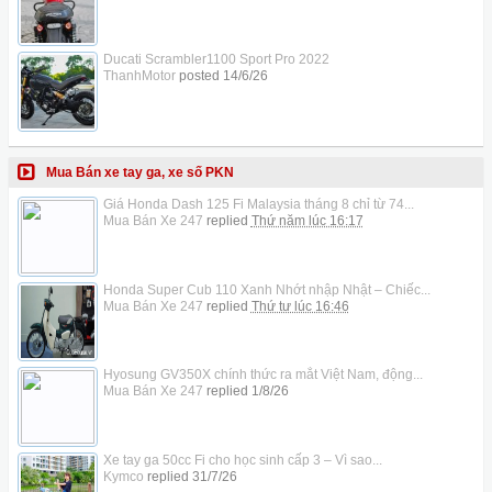
Ducati Scrambler1100 Sport Pro 2022
ThanhMotor
posted
14/6/26
Mua Bán xe tay ga, xe số PKN
Giá Honda Dash 125 Fi Malaysia tháng 8 chỉ từ 74...
Mua Bán Xe 247
replied
Thứ năm lúc 16:17
Honda Super Cub 110 Xanh Nhớt nhập Nhật – Chiếc...
Mua Bán Xe 247
replied
Thứ tư lúc 16:46
Hyosung GV350X chính thức ra mắt Việt Nam, động...
Mua Bán Xe 247
replied
1/8/26
Xe tay ga 50cc Fi cho học sinh cấp 3 – Vì sao...
Kymco
replied
31/7/26