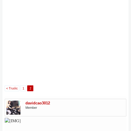
< Trước
1
2
davidcao3012
Member