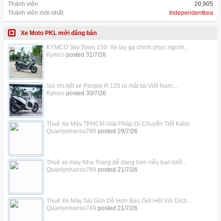
Thành viên:
20,905
Thành viên mới nhất:
Independentkea
Xe Moto PKL mới đăng bán
KYMCO Sky Town 150: Xe tay ga chinh phục người...
Kymco
posted
31/7/26
Soi chi tiết xe People R 125 ra mắt tại Việt Nam,...
Kymco
posted
30/7/26
Thuê Xe Máy TPHCM Giải Pháp Di Chuyển Tiết Kiệm
Quanlynhansu789
posted
29/7/26
Thuê xe máy Nha Trang dễ dàng hơn nếu bạn biết...
Quanlynhansu789
posted
21/7/26
Thuê Xe Máy Sài Gòn Dễ Hơn Bao Giờ Hết Với Dịch...
Quanlynhansu789
posted
21/7/26