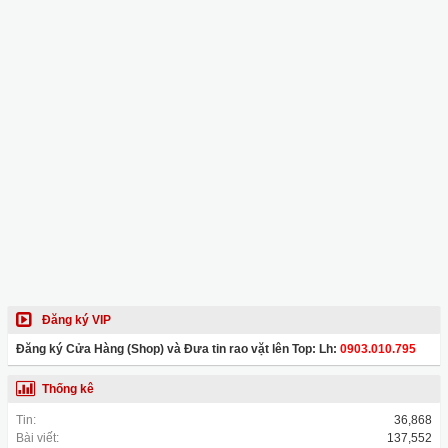
Đăng ký VIP
Đăng ký Cửa Hàng (Shop) và Đưa tin rao vặt lên Top: Lh:
0903.010.795
Thống kê
Tin:
36,868
Bài viết:
137,552