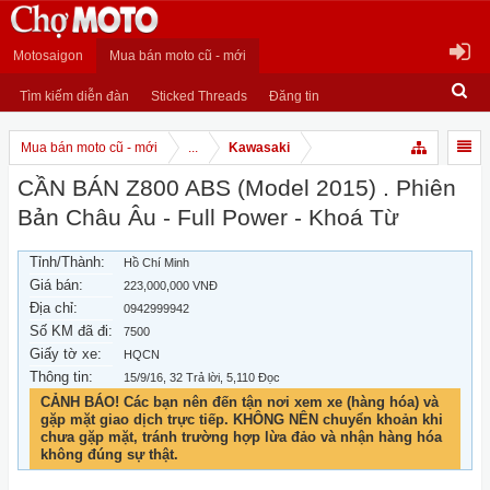
Motosaigon
Mua bán moto cũ - mới
Tìm kiếm diễn đàn
Sticked Threads
Đăng tin
Mua bán moto cũ - mới
...
Kawasaki
CẦN BÁN Z800 ABS (Model 2015) . Phiên
Bản Châu Âu - Full Power - Khoá Từ
Tỉnh/Thành:
Hồ Chí Minh
Giá bán:
223,000,000 VNĐ
Địa chỉ:
0942999942
Số KM đã đi:
7500
Giấy tờ xe:
HQCN
Thông tin:
15/9/16
, 32 Trả lời, 5,110 Đọc
CẢNH BÁO! Các bạn nên đến tận nơi xem xe (hàng hóa) và
gặp mặt giao dịch trực tiếp. KHÔNG NÊN chuyển khoản khi
chưa gặp mặt, tránh trường hợp lừa đảo và nhận hàng hóa
không đúng sự thật.