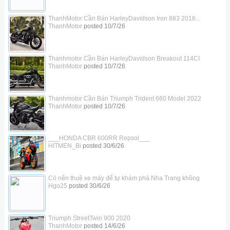
ThanhMotor Cần Bán HarleyDavidson Iron 883 2016...
ThanhMotor
posted
10/7/26
Thanhmotor Cần Bán HarleyDavidson Breakout 114CI
ThanhMotor
posted
10/7/26
Thanhmotor Cần Bán Triumph Trident 660 Model 2022
ThanhMotor
posted
10/7/26
___HONDA CBR 600RR Repsol___
HITMEN_Bi
posted
30/6/26
Có nên thuê xe máy để tự khám phá Nha Trang không
Hgo25
posted
30/6/26
Triumph StreetTwin 900 2020
ThanhMotor
posted
14/6/26