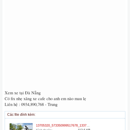
Xem xe tại Đà Nẵng
Có fix nhẹ xăng xe cafe cho anh em nào mau lẹ
Liên hệ : 0934,890,768 - Trung
Các file đính kèm:
13705320_573350999517678_1337716157_n.jpg