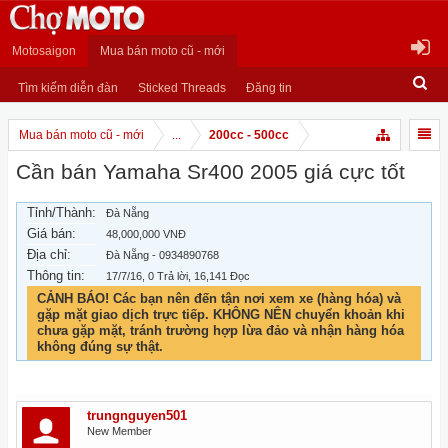
Motosaigon
Mua bán moto cũ - mới
Tìm kiếm diễn đàn
Sticked Threads
Đăng tin
Mua bán moto cũ - mới
...
200cc - 500cc
Cần bán Yamaha Sr400 2005 giá cực tốt
Tỉnh/Thành:
Đà Nẵng
Giá bán:
48,000,000 VNĐ
Địa chỉ:
Đà Nẵng - 0934890768
Thông tin:
17/7/16
, 0 Trả lời, 16,141 Đọc
CẢNH BÁO! Các bạn nên đến tận nơi xem xe (hàng hóa) và
gặp mặt giao dịch trực tiếp. KHÔNG NÊN chuyển khoản khi
chưa gặp mặt, tránh trường hợp lừa đảo và nhận hàng hóa
không đúng sự thật.
trungnguyen501
New Member