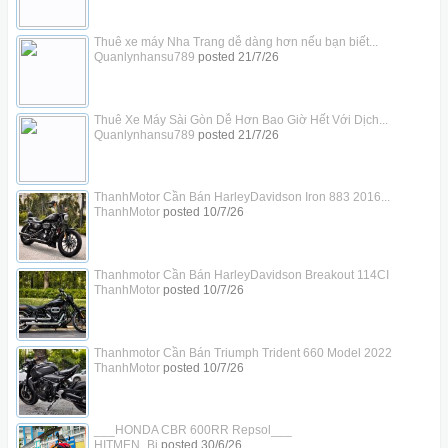
Thuê xe máy Nha Trang dễ dàng hơn nếu bạn biết...
Quanlynhansu789
posted
21/7/26
Thuê Xe Máy Sài Gòn Dễ Hơn Bao Giờ Hết Với Dịch...
Quanlynhansu789
posted
21/7/26
ThanhMotor Cần Bán HarleyDavidson Iron 883 2016...
ThanhMotor
posted
10/7/26
Thanhmotor Cần Bán HarleyDavidson Breakout 114CI
ThanhMotor
posted
10/7/26
Thanhmotor Cần Bán Triumph Trident 660 Model 2022
ThanhMotor
posted
10/7/26
___HONDA CBR 600RR Repsol___
HITMEN_Bi
posted
30/6/26