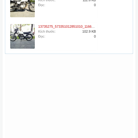
Kích thước:
112.6 KB
Đọc:
0
13735275_573351012851010_1166090346_n.jpg
Kích thước:
102.9 KB
Đọc:
0