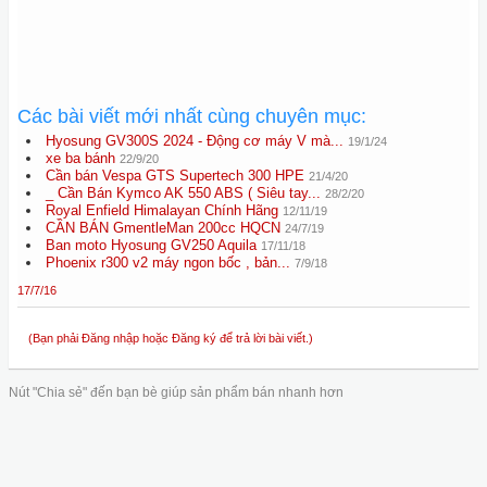
Các bài viết mới nhất cùng chuyên mục:
Hyosung GV300S 2024 - Động cơ máy V mà...
19/1/24
xe ba bánh
22/9/20
Cần bán Vespa GTS Supertech 300 HPE
21/4/20
_ Cần Bán Kymco AK 550 ABS ( Siêu tay...
28/2/20
Royal Enfield Himalayan Chính Hãng
12/11/19
CẦN BÁN GmentleMan 200cc HQCN
24/7/19
Ban moto Hyosung GV250 Aquila
17/11/18
Phoenix r300 v2 máy ngon bốc , bản...
7/9/18
17/7/16
(Bạn phải Đăng nhập hoặc Đăng ký để trả lời bài viết.)
Nút "Chia sẻ" đến bạn bè giúp sản phẩm bán nhanh hơn