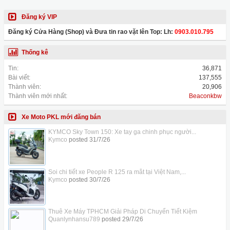
Đăng ký VIP
Đăng ký Cửa Hàng (Shop) và Đưa tin rao vặt lên Top: Lh:
0903.010.795
Thống kê
Tin:
36,871
Bài viết:
137,555
Thành viên:
20,906
Thành viên mới nhất:
Beaconkbw
Xe Moto PKL mới đăng bán
KYMCO Sky Town 150: Xe tay ga chinh phục người...
Kymco
posted
31/7/26
Soi chi tiết xe People R 125 ra mắt tại Việt Nam,...
Kymco
posted
30/7/26
Thuê Xe Máy TPHCM Giải Pháp Di Chuyển Tiết Kiệm
Quanlynhansu789
posted
29/7/26