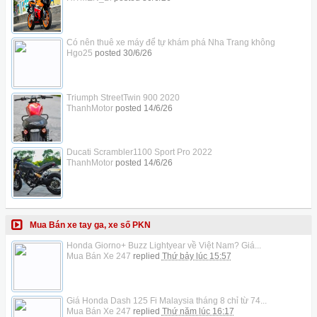
Có nên thuê xe máy để tự khám phá Nha Trang không
Hgo25
posted
30/6/26
Triumph StreetTwin 900 2020
ThanhMotor
posted
14/6/26
Ducati Scrambler1100 Sport Pro 2022
ThanhMotor
posted
14/6/26
Mua Bán xe tay ga, xe số PKN
Honda Giorno+ Buzz Lightyear về Việt Nam? Giá...
Mua Bán Xe 247
replied
Thứ bảy lúc 15:57
Giá Honda Dash 125 Fi Malaysia tháng 8 chỉ từ 74...
Mua Bán Xe 247
replied
Thứ năm lúc 16:17