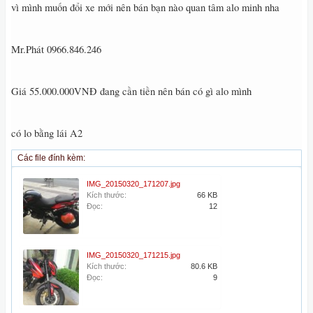
vì mình muốn đổi xe mới nên bán bạn nào quan tâm alo minh nha
Mr.Phát 0966.846.246
Giá 55.000.000VNĐ đang cần tiền nên bán có gì alo mình
có lo bằng lái A2
Các file đính kèm:
IMG_20150320_171207.jpg
Kích thước:
66 KB
Đọc:
12
IMG_20150320_171215.jpg
Kích thước:
80.6 KB
Đọc:
9