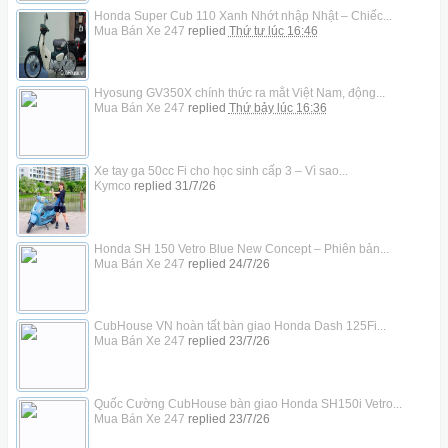
Honda Super Cub 110 Xanh Nhớt nhập Nhật – Chiếc...
Mua Bán Xe 247
replied
Thứ tư lúc 16:46
Hyosung GV350X chính thức ra mắt Việt Nam, động...
Mua Bán Xe 247
replied
Thứ bảy lúc 16:36
Xe tay ga 50cc Fi cho học sinh cấp 3 – Vì sao...
Kymco
replied
31/7/26
Honda SH 150 Vetro Blue New Concept – Phiên bản...
Mua Bán Xe 247
replied
24/7/26
CubHouse VN hoàn tất bàn giao Honda Dash 125Fi...
Mua Bán Xe 247
replied
23/7/26
Quốc Cường CubHouse bàn giao Honda SH150i Vetro...
Mua Bán Xe 247
replied
23/7/26