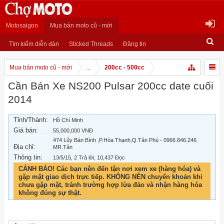
Motosaigon
Mua bán moto cũ - mới
Tìm kiếm diễn đàn
Sticked Threads
Đăng tin
Mua bán moto cũ - mới
...
200cc - 500cc
Cần Bán Xe NS200 Pulsar 200cc date cuối
2014
Tỉnh/Thành:
Hồ Chí Minh
Giá bán:
55,000,000 VNĐ
474 Lũy Bán Bính ,P.Hòa Thạnh,Q.Tân Phú - 0966.846.246
Địa chỉ:
MR.Tân
Thông tin:
13/5/15
, 2 Trả lời, 10,437 Đọc
CẢNH BÁO! Các bạn nên đến tận nơi xem xe (hàng hóa) và
gặp mặt giao dịch trực tiếp. KHÔNG NÊN chuyển khoản khi
chưa gặp mặt, tránh trường hợp lừa đảo và nhận hàng hóa
không đúng sự thật.