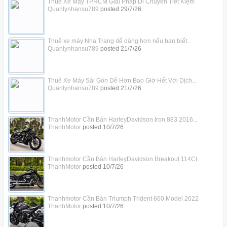
Thuê Xe Máy TPHCM Giải Pháp Di Chuyển Tiết Kiệm
Quanlynhansu789
posted
29/7/26
Thuê xe máy Nha Trang dễ dàng hơn nếu bạn biết...
Quanlynhansu789
posted
21/7/26
Thuê Xe Máy Sài Gòn Dễ Hơn Bao Giờ Hết Với Dịch...
Quanlynhansu789
posted
21/7/26
ThanhMotor Cần Bán HarleyDavidson Iron 883 2016...
ThanhMotor
posted
10/7/26
Thanhmotor Cần Bán HarleyDavidson Breakout 114CI
ThanhMotor
posted
10/7/26
Thanhmotor Cần Bán Triumph Trident 660 Model 2022
ThanhMotor
posted
10/7/26