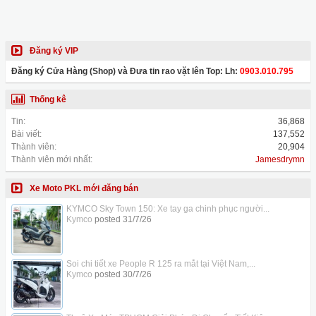
Đăng ký VIP
Đăng ký Cửa Hàng (Shop) và Đưa tin rao vặt lên Top: Lh:
0903.010.795
Thống kê
Tin:
36,868
Bài viết:
137,552
Thành viên:
20,904
Thành viên mới nhất:
Jamesdrymn
Xe Moto PKL mới đăng bán
KYMCO Sky Town 150: Xe tay ga chinh phục người...
Kymco
posted
31/7/26
Soi chi tiết xe People R 125 ra mắt tại Việt Nam,...
Kymco
posted
30/7/26