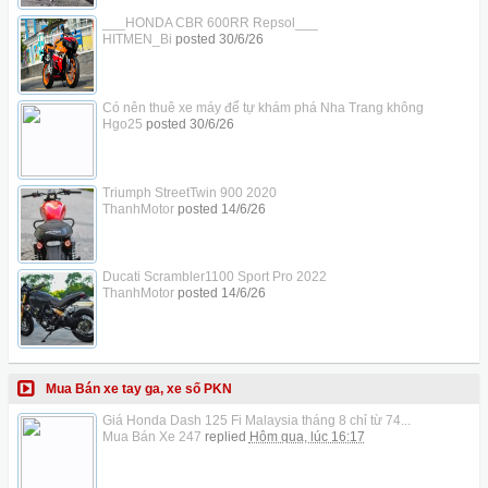
___HONDA CBR 600RR Repsol___
HITMEN_Bi
posted
30/6/26
Có nên thuê xe máy để tự khám phá Nha Trang không
Hgo25
posted
30/6/26
Triumph StreetTwin 900 2020
ThanhMotor
posted
14/6/26
Ducati Scrambler1100 Sport Pro 2022
ThanhMotor
posted
14/6/26
Mua Bán xe tay ga, xe số PKN
Giá Honda Dash 125 Fi Malaysia tháng 8 chỉ từ 74...
Mua Bán Xe 247
replied
Hôm qua, lúc 16:17