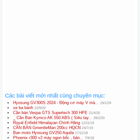
Các bài viết mới nhất cùng chuyên mục:
Hyosung GV300S 2024 - Động cơ máy V mà...
19/1/24
xe ba bánh
22/9/20
Cần bán Vespa GTS Supertech 300 HPE
21/4/20
_ Cần Bán Kymco AK 550 ABS ( Siêu tay...
28/2/20
Royal Enfield Himalayan Chính Hãng
12/11/19
CẦN BÁN GmentleMan 200cc HQCN
24/7/19
Ban moto Hyosung GV250 Aquila
17/11/18
Phoenix r300 v2 máy ngon bốc , bản...
7/9/18