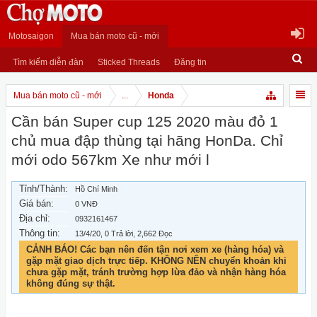
Motosaigon
Mua bán moto cũ - mới
Tìm kiếm diễn đàn
Sticked Threads
Đăng tin
Mua bán moto cũ - mới
...
Honda
Cần bán Super cup 125 2020 màu đỏ 1
chủ mua đập thùng tại hãng HonDa. Chỉ
mới odo 567km Xe như mới l
Tỉnh/Thành:
Hồ Chí Minh
Giá bán:
0 VNĐ
Địa chỉ:
0932161467
Thông tin:
13/4/20
, 0 Trả lời, 2,662 Đọc
CẢNH BÁO! Các bạn nên đến tận nơi xem xe (hàng hóa) và
gặp mặt giao dịch trực tiếp. KHÔNG NÊN chuyển khoản khi
chưa gặp mặt, tránh trường hợp lừa đảo và nhận hàng hóa
không đúng sự thật.