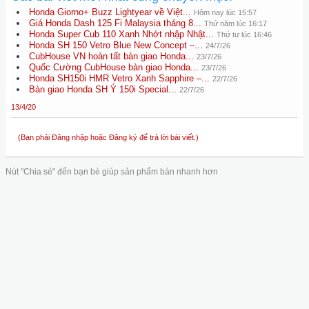
Honda Giorno+ Buzz Lightyear về Việt...
Hôm nay lúc 15:57
Giá Honda Dash 125 Fi Malaysia tháng 8...
Thứ năm lúc 16:17
Honda Super Cub 110 Xanh Nhớt nhập Nhật...
Thứ tư lúc 16:46
Honda SH 150 Vetro Blue New Concept –...
24/7/26
CubHouse VN hoàn tất bàn giao Honda...
23/7/26
Quốc Cường CubHouse bàn giao Honda...
23/7/26
Honda SH150i HMR Vetro Xanh Sapphire –...
22/7/26
Bàn giao Honda SH Ý 150i Special...
22/7/26
13/4/20
(Bạn phải Đăng nhập hoặc Đăng ký để trả lời bài viết.)
Nút "Chia sẻ" đến bạn bè giúp sản phẩm bán nhanh hơn