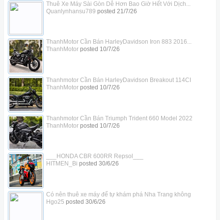
Thuê Xe Máy Sài Gòn Dễ Hơn Bao Giờ Hết Với Dịch...
Quanlynhansu789
posted
21/7/26
ThanhMotor Cần Bán HarleyDavidson Iron 883 2016...
ThanhMotor
posted
10/7/26
Thanhmotor Cần Bán HarleyDavidson Breakout 114CI
ThanhMotor
posted
10/7/26
Thanhmotor Cần Bán Triumph Trident 660 Model 2022
ThanhMotor
posted
10/7/26
___HONDA CBR 600RR Repsol___
HITMEN_Bi
posted
30/6/26
Có nên thuê xe máy để tự khám phá Nha Trang không
Hgo25
posted
30/6/26