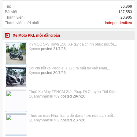
Tin:
36,869
Bài viết:
137,553
Thành viên:
20,905
Thành viên mới nhất:
Independentkea
Xe Moto PKL mới đăng bán
KYMCO Sky Town 150: Xe tay ga chinh phục người...
Kymco
posted
31/7/26
Soi chi tiết xe People R 125 ra mắt tại Việt Nam,...
Kymco
posted
30/7/26
Thuê Xe Máy TPHCM Giải Pháp Di Chuyển Tiết Kiệm
Quanlynhansu789
posted
29/7/26
Thuê xe máy Nha Trang dễ dàng hơn nếu bạn biết...
Quanlynhansu789
posted
21/7/26