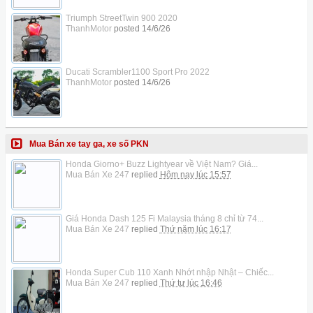
Triumph StreetTwin 900 2020
ThanhMotor
posted
14/6/26
Ducati Scrambler1100 Sport Pro 2022
ThanhMotor
posted
14/6/26
Mua Bán xe tay ga, xe số PKN
Honda Giorno+ Buzz Lightyear về Việt Nam? Giá...
Mua Bán Xe 247
replied
Hôm nay lúc 15:57
Giá Honda Dash 125 Fi Malaysia tháng 8 chỉ từ 74...
Mua Bán Xe 247
replied
Thứ năm lúc 16:17
Honda Super Cub 110 Xanh Nhớt nhập Nhật – Chiếc...
Mua Bán Xe 247
replied
Thứ tư lúc 16:46