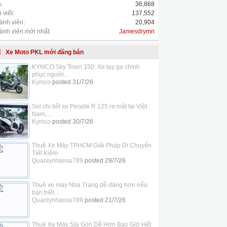
:
36,868
 viết:
137,552
ành viên:
20,904
ành viên mới nhất:
Jamesdrymn
Xe Moto PKL mới đăng bán
KYMCO Sky Town 150: Xe tay ga chinh
phục người...
Kymco
posted
31/7/26
Soi chi tiết xe People R 125 ra mắt tại Việt
Nam,...
Kymco
posted
30/7/26
Thuê Xe Máy TPHCM Giải Pháp Di Chuyển
Tiết Kiệm
Quanlynhansu789
posted
29/7/26
Thuê xe máy Nha Trang dễ dàng hơn nếu
bạn biết...
Quanlynhansu789
posted
21/7/26
Thuê Xe Máy Sài Gòn Dễ Hơn Bao Giờ Hết