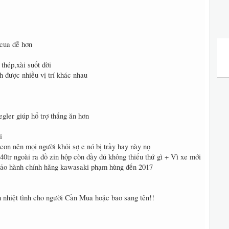
cua dễ hơn
thép,xài suốt đời
 được nhiều vị trí khác nhau
gler giúp hổ trợ thắng ăn hơn
i
con nên mọi người khỏi sợ e nó bị trầy hay này nọ
 40tr ngoài ra đồ zin hộp còn đầy đủ không thiếu thứ gì + Vì xe mới
bảo hành chính hãng kawasaki phạm hùng đến 2017
 nhiệt tình cho người Cần Mua hoặc bao sang tên!!