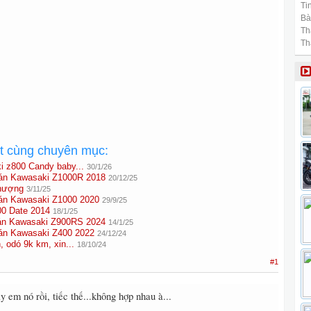
Tin
Bài
Th
Th
ất cùng chuyên mục:
i z800 Candy baby...
30/1/26
 Kawasaki Z1000R 2018
20/12/25
hượng
3/11/25
 Kawasaki Z1000 2020
29/9/25
0 Date 2014
18/1/25
 Kawasaki Z900RS 2024
14/1/25
 Kawasaki Z400 2022
24/12/24
 odó 9k km, xin...
18/10/24
#1
 em nó rồi, tiếc thế...không hợp nhau à...