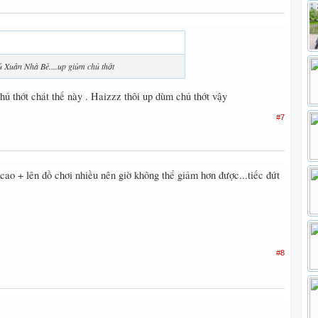
 Xuân Nhà Bè....up giùm chủ thớt
hủ thớt chát thế này . Haizzz thôi up dùm chủ thớt vậy
#7
 cao + lên đồ chơi nhiều nên giờ không thể giảm hơn được...tiếc đứt
#8