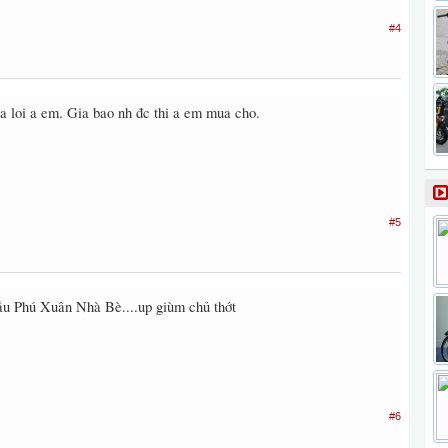
#4
a loi a em. Gia bao nh đc thi a em mua cho.
#5
u Phú Xuân Nhà Bè....up giùm chủ thớt
#6