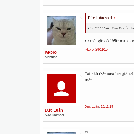
Đức Luận said:
↑
Giá 175M Full...Xem Xe cầu Phú
xe mới giờ có 169tr mà xe c
lykpro
,
28/11/15
lykpro
Member
Tại chủ thớt mua lúc giá nó
ruột....
Đức Luận
,
28/11/15
Đức Luận
New Member
to