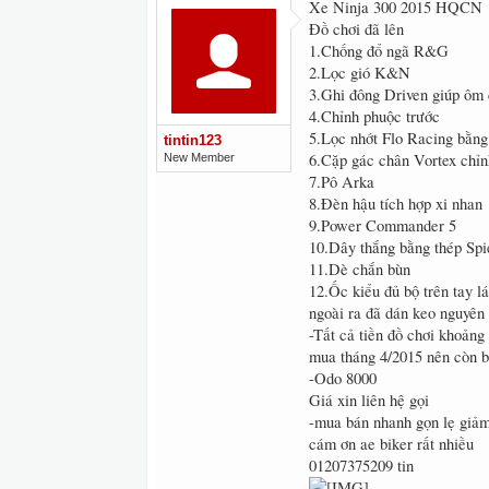
Xe Ninja 300 2015 HQCN
Đồ chơi đã lên
1.Chống đổ ngã R&G
2.Lọc gió K&N
3.Ghi đông Driven giúp ôm 
4.Chỉnh phuộc trước
5.Lọc nhớt Flo Racing bằng 
tintin123
6.Cặp gác chân Vortex chỉnh
New Member
7.Pô Arka
8.Đèn hậu tích hợp xi nhan
9.Power Commander 5
10.Dây thắng bằng thép Spie
11.Dè chắn bùn
12.Ốc kiểu đủ bộ trên tay lá
ngoài ra đã dán keo nguyên 
-Tất cả tiền đồ chơi khoảng
mua tháng 4/2015 nên còn 
-Odo 8000
Giá xin liên hệ gọi
-mua bán nhanh gọn lẹ giảm
cám ơn ae biker rất nhiều
01207375209 tin