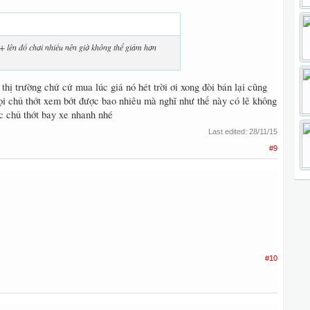
 + lên đồ chơi nhiều nên giờ không thể giảm hơn
 thị trường chứ cứ mua lúc giá nó hét trời ơi xong đòi bán lại cũng
gọi chủ thớt xem bớt được bao nhiêu mà nghĩ như thế này có lẽ không
úc chủ thớt bay xe nhanh nhé
Last edited:
28/11/15
#9
#10