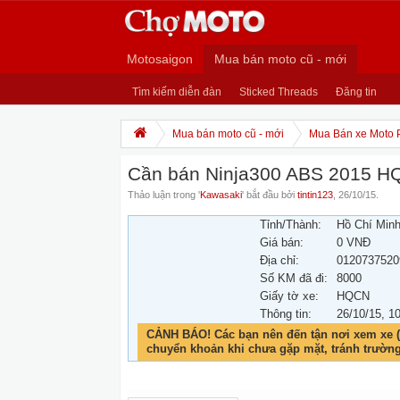
Motosaigon
Mua bán moto cũ - mới
Tìm kiếm diễn đàn
Sticked Threads
Đăng tin
Mua bán moto cũ - mới
Mua Bán xe Moto 
Cần bán Ninja300 ABS 2015 
Thảo luận trong '
Kawasaki
' bắt đầu bởi
tintin123
,
26/10/15
.
Tỉnh/Thành:
Hồ Chí Min
Giá bán:
0 VNĐ
Địa chỉ:
0120737520
Số KM đã đi:
8000
Giấy tờ xe:
HQCN
Thông tin:
26/10/15
, 1
CẢNH BÁO! Các bạn nên đến tận nơi xem xe (
chuyển khoản khi chưa gặp mặt, tránh trườn