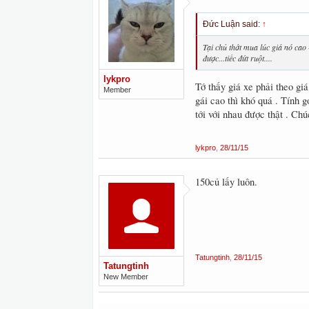
Đức Luận said:
↑
Tại chủ thớt mua lúc giá nó cao
được...tiếc đứt ruột....
lykpro
Tớ thấy giá xe phải theo giá
Member
gái cao thì khó quá . Tính 
tới với nhau được thật . Ch
lykpro
,
28/11/15
150củ lấy luôn.
Tatungtinh
,
28/11/15
Tatungtinh
New Member