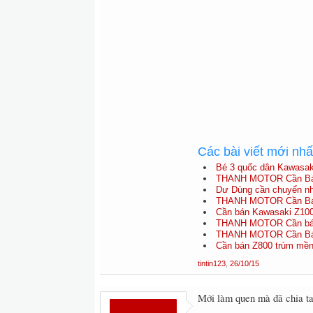
Các bài viết mới nh
Bé 3 quốc dân Kawasak
THANH MOTOR Cần Bán
Dư Dùng cần chuyển n
THANH MOTOR Cần Bán
Cần bán Kawasaki Z100
THANH MOTOR Cần bán
THANH MOTOR Cần Bán
Cần bán Z800 trùm mền,
tintin123
,
26/10/15
Mới làm quen mà đã chia tay