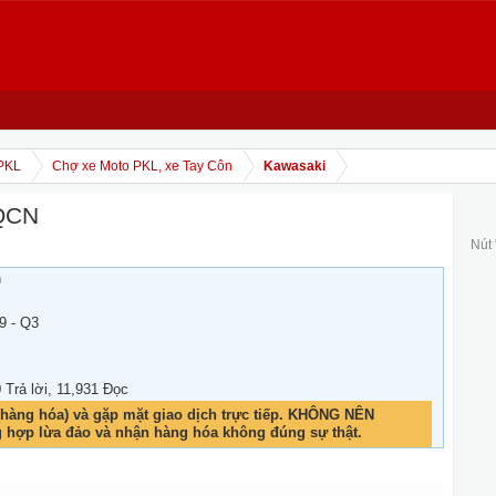
PKL
Chợ xe Moto PKL, xe Tay Côn
Kawasaki
HQCN
Nút
h
9 - Q3
0 Trả lời, 11,931 Đọc
hàng hóa) và gặp mặt giao dịch trực tiếp. KHÔNG NÊN
g hợp lừa đảo và nhận hàng hóa không đúng sự thật.