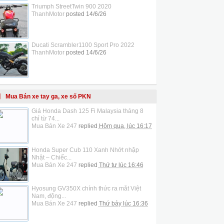
Triumph StreetTwin 900 2020
ThanhMotor
posted
14/6/26
Ducati Scrambler1100 Sport Pro 2022
ThanhMotor
posted
14/6/26
Mua Bán xe tay ga, xe số PKN
Giá Honda Dash 125 Fi Malaysia tháng 8
chỉ từ 74...
Mua Bán Xe 247
replied
Hôm qua, lúc 16:17
Honda Super Cub 110 Xanh Nhớt nhập
Nhật – Chiếc...
Mua Bán Xe 247
replied
Thứ tư lúc 16:46
Hyosung GV350X chính thức ra mắt Việt
Nam, động...
Mua Bán Xe 247
replied
Thứ bảy lúc 16:36