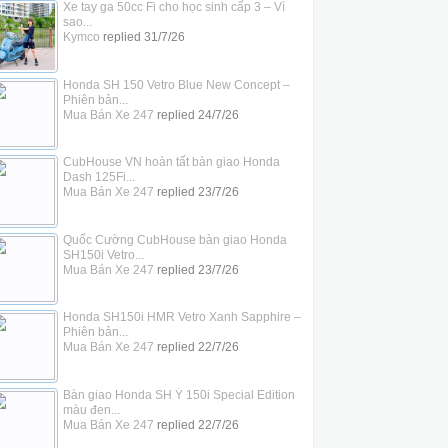
Xe tay ga 50cc Fi cho học sinh cấp 3 – Vì
sao...
Kymco
replied
31/7/26
Honda SH 150 Vetro Blue New Concept –
Phiên bản...
Mua Bán Xe 247
replied
24/7/26
CubHouse VN hoàn tất bàn giao Honda
Dash 125Fi...
Mua Bán Xe 247
replied
23/7/26
Quốc Cường CubHouse bàn giao Honda
SH150i Vetro...
Mua Bán Xe 247
replied
23/7/26
Honda SH150i HMR Vetro Xanh Sapphire –
Phiên bản...
Mua Bán Xe 247
replied
22/7/26
Bàn giao Honda SH Ý 150i Special Edition
màu đen...
Mua Bán Xe 247
replied
22/7/26