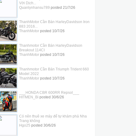
Với Dịch...
Quanlynhansu789
posted
21/7/26
ThanhMotor Cần Bán HarleyDavidson Iron
883 2016...
ThanhMotor
posted
10/7/26
Thanhmotor Cần Bán HarleyDavidson
Breakout 114CI
ThanhMotor
posted
10/7/26
Thanhmotor Cần Bán Triumph Trident 660
Model 2022
ThanhMotor
posted
10/7/26
___HONDA CBR 600RR Repsol___
HITMEN_Bi
posted
30/6/26
Có nên thuê xe máy để tự khám phá Nha
Trang không
Hgo25
posted
30/6/26